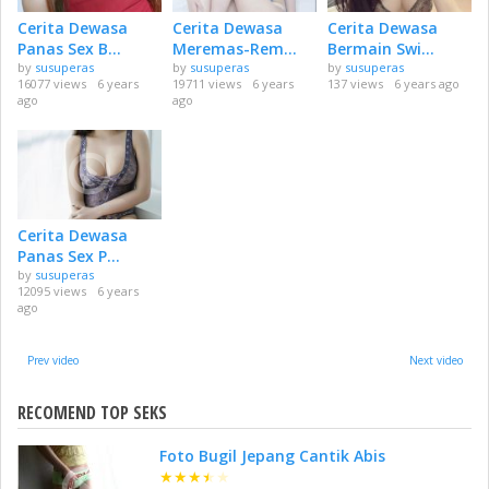
Cerita Dewasa
Cerita Dewasa
Cerita Dewasa
Panas Sex B...
Meremas-Rem...
Bermain Swi...
by
susuperas
by
susuperas
by
susuperas
16077 views
6 years
19711 views
6 years
137 views
6 years ago
ago
ago
Cerita Dewasa
Panas Sex P...
by
susuperas
12095 views
6 years
ago
Prev video
Next video
RECOMEND TOP SEKS
Foto Bugil Jepang Cantik Abis
★
★
★
★
★