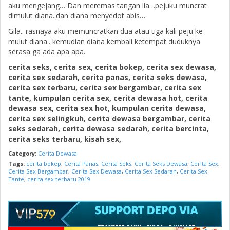
aku mengejang… Dan meremas tangan lia…pejuku muncrat
dimulut diana..dan diana menyedot abis…
Gila.. rasnaya aku memuncratkan dua atau tiga kali peju ke
mulut diana.. kemudian diana kembali ketempat duduknya
serasa ga ada apa apa.
cerita seks, cerita sex, cerita bokep, cerita sex dewasa,
cerita sex sedarah, cerita panas, cerita seks dewasa,
cerita sex terbaru, cerita sex bergambar, cerita sex
tante, kumpulan cerita sex, cerita dewasa hot, cerita
dewasa sex, cerita sex hot, kumpulan cerita dewasa,
cerita sex selingkuh, cerita dewasa bergambar, cerita
seks sedarah, cerita dewasa sedarah, cerita bercinta,
cerita seks terbaru, kisah sex,
Category:
Cerita Dewasa
Tags:
cerita bokep
,
Cerita Panas
,
Cerita Seks
,
Cerita Seks Dewasa
,
Cerita Sex
,
Cerita Sex Bergambar
,
Cerita Sex Dewasa
,
Cerita Sex Sedarah
,
Cerita Sex
Tante
,
cerita sex terbaru 2019