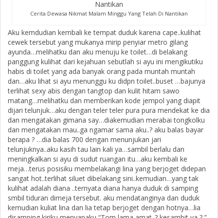
Cerita Dewasa Nikmat Malam Minggu Yang Telah Di Nantikan
Aku kemdudian kembali ke tempat duduk karena cape..kulihat
cewek tersebut yang mukanya mirip penyiar metro gilang
ayunda…melihatku dan aku menuju ke toilet…di belakang
panggung kulihat dari kejahuan sebutlah si ayu ini mengikutiku
habis di toilet yang ada banyak orang pada muntah muntah
dan…aku lihat si ayu menunggu ku didpn toilet..buset …bajunya
terlihat sexy abis dengan tangtop dan kulit hitam sawo
matang…melihatku dan memberikan kode jempol yang diapit
dijari telunjuk…aku dengan teler teler pura pura mendekat ke dia
dan mengatakan gimana say…diakemudian merabai tongkolku
dan mengatakan mau..ga ngamar sama aku..? aku balas bayar
berapa ? …dia balas 700 dengan menunjukan jari
telunjuknya..aku kasih tau lain kali ya…sambil berlalu dan
meningkalkan si ayu di sudut ruangan itu…aku kembali ke
meja…terus posisiku membelakangi lina yang berjoget didepan
sangat hot..terlihat siluet dibelakang sini..kemudian…yang tak
kulihat adalah diana ..ternyata diana hanya duduk di samping
smbil tiduran dimeja tersebut. aku mendatanginya dan duduk
kemudian kuliat lina dan lia tetap berjoget dengan hotnya…lia
disamping kiriku menyapaku “Tom lama amat..? kesambit ya ? ”