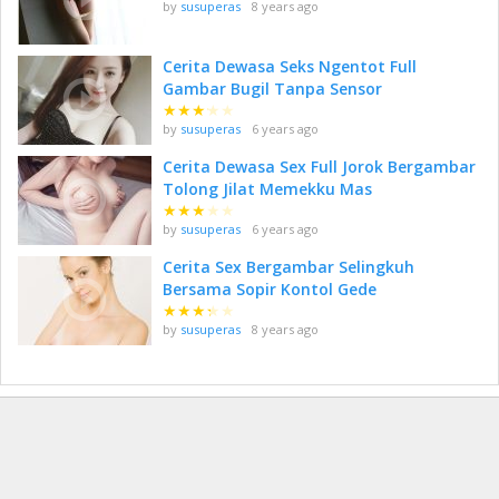
by
susuperas
8 years ago
Cerita Dewasa Seks Ngentot Full
Gambar Bugil Tanpa Sensor
★
★
★
★
★
by
susuperas
6 years ago
Cerita Dewasa Sex Full Jorok Bergambar
Tolong Jilat Memekku Mas
★
★
★
★
★
by
susuperas
6 years ago
Cerita Sex Bergambar Selingkuh
Bersama Sopir Kontol Gede
★
★
★
★
★
by
susuperas
8 years ago