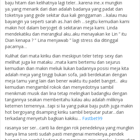
baju hitam dan kelihatnya lagi teler…karena ine..x mungkin
ya..yang menarik dari dian adalah badanya yang padat dan
toketnya yang gede sekitar dua kali genggaman …kalau mau
bayangin ya seperti sarah as..hari deh …segitu kemudian kami
makin hot dalam berjoget di sekitaran meja kami. Linda
mendekatiku dan merangkul aku..aku menayakan ke Lin ” itu
Dian kenapa ? ” Lina menjawab ” lagi stress dia ditinggal
pacarnya…
Kulihat dari mata kiriku dian meskipun teler tetep sexy dan
melihat juga ke mataku ..mata kami bertemu dan sejurus
kemudian dian makin meliuk liukan badannya posisi meja kita
adalah meja yang tinggi bukan sofa, jadi berdekatan dengan
meja tamu yang lain dan bener waktu itu padet banget.. aku
kemudian mengambil rokok dan menyedotnya sambil
menikmati musik dan lina tetap melingkari badangku dengan
tangannya seakan memberitahu kalau aku adalah miliknya
ketemen temennya…tapi si lia yang pakai baju putih juga makin
hot bergoyang disamping kiriku sambil berputar putar…dan
terkadang menyetuh bagkian kakiku…
Fastbet99
rasanya ser ser…canti lia dengan rok penedeknya yang mungkin
hanya lima senti sudah pasti mengenai memeknya..pendek