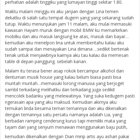
perhatian adalah tinggiku yang lumayan tinggi sekitar 1.80.
Waktu malam minggu ini aku janjian dengan Lina temen
dekatku di salah satu tempat dugem yang yang sekarang sudah
tutup. Waktu menunjukan jam 11 malam, aku mulai memasuki
kawasan Hayam muruk dengan mobil BMW ku memarkirkan
mobilku dan aku masuk langsung ke atas, masuk dan bayar…
kemudian aku menelpon lina untuk memberitahu kalau aku
sudah sampai dan menayakan Lina dimana …sedikit berteriak
teriak untuk menjawbnya kairnya aku tau kalau dia memesan
table di depan panggung. sebelah kanan.
Malam itu terasa bener asap rokok bercampur alkohol dan
dentuman musik house yang kalau belum biasa pasti bisa
muntah muntah…memasuki lorong manusia yang berjoget
sambil terkadang melihatku dan terkadang juga sedikit
mencolek badanku yang melewatinya. Yang suka kedugem pasti
ngerasain apa yang aku maksud.
Kemudian akirnya aku
temukan linda besama teman temannya dan aku dikenalkan
dengan temannya satu persatu namanya adalah Lia, yang
berbadan ramping cenderung kurus tapi memiliki mata yang
tajam dan yang senyum menawan menggunakan baju putih,
kemudian dikenalkan dengan Dian mirip artis ayu ashari pakai