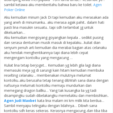
sambil ketawa aku memberitahu bahwa baru ke toilet.
Agen
Poker Online
Aku kemudian minum Jack Di tapi kemudian aku merasakan ada
yang aneh di minumanku.. aku merasa agak pahit.. dalam hati
pasti lina masukin sesuatu.. tapi sdh terlambat jg untuk
dikeluarkan…
Aku kemudian mengoyang goyangkan kepala .. sedikit pusing
dan serasa dentuman musik masuk di kepalaku…kuliat dian
senyum penuh arti kemudian dia merabai bagian atas celanaku
aku hendak menghentikannya tapi diana lebih cepat
mengengam kontolku yang mengacung …
Kuliat lina tetap berjoget… Kemudian yg lebih gila lagi diana
memasuki meja yg di sarungi kain hitam kemudian membuka
reselting celanaku .. membenakan mulutnya melumat
kontolku..aku berusaha tetap tenang dibWah sana diana dengan
nafsunya melumati kontolku memaju mundurkan dan
memegang dragon ballku… Yang tak kusangka lia yg tadi
disampingku sudah dibelakangku memelukku dan membisihkan..
Agen Judi Maxbet
kata lina malam ini km milik kita berdua…
Sambil menyapu telingaku dengan lidahnya… Dibwh sana
kontolku sdh keras sekeras. Kerasnya mengacung..dan tiba tiba