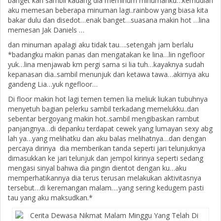
banget kan sambil kadang dia meminum minumanku…kemudian
aku memesan beberapa minuman lagi..rainbow yang biasa kita
bakar dulu dan disedot…enak banget…suasana makin hot …lina
memesan Jak Daniels …
dan minuman apalagi aku tidak tau….setengah jam berlalu
*badangku makin panas dan mengatakan ke lina…lin ngefloor
yuk…lina menjawab km pergi sama si lia tuh…kayaknya sudah
kepanasan dia..sambil menunjuk dan ketawa tawa…akirnya aku
gandeng Lia…yuk ngefloor…
Di floor makin hot lagi temen temen lia meliuk liukan tubuhnya
menyetuh bagian pelerku sambil terkadang memelukku..dan
sebentar bergoyang makin hot..sambil mengibaskan rambut
panjangnya…di depanku terdapat cewek yang lumayan sexy abg
lah ya…yang melihatku dan aku balas melihatnya…dan dengan
percaya dirinya dia memberikan tanda seperti jari telunjuknya
dimasukkan ke jari telunjuk dan jempol kirinya seperti sedang
mengasi sinyal bahwa dia pingin dientot dengan ku…aku
memperhatikannya dia terus terusan melakukan aktivitasnya
tersebut…di keremangan malam….yang sering kedugem pasti
tau yang aku maksudkan.*