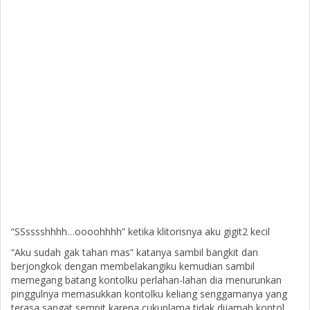
“SSsssshhhh…oooohhhh” ketika klitorisnya aku gigit2 kecil
“Aku sudah gak tahan mas” katanya sambil bangkit dan
berjongkok dengan membelakangiku kemudian sambil
memegang batang kontolku perlahan-lahan dia menurunkan
pinggulnya memasukkan kontolku keliang senggamanya yang
terasa sangat sempit karena cukuplama tidak dijamah kontol