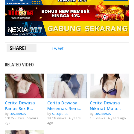
SHARE!
Tweet
RELATED VIDEO
Cerita Dewasa
Cerita Dewasa
Cerita Dewasa
Panas Sex B...
Meremas-Rem...
Nikmat Mala...
by
susuperas
by
susuperas
by
susuperas
16075 views
6 years
19708 views
6 years
156 views
6 years ago
ago
ago