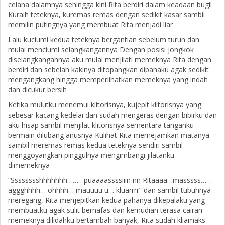
celana dalamnya sehingga kini Rita berdiri dalam keadaan bugil
Kuraih teteknya, kuremas remas dengan sedikit kasar sambil
memilin putingnya yang membuat Rita menjadi liar
Lalu kuciumi kedua teteknya bergantian sebelum turun dan
mulai menciumi selangkangannya Dengan posisi jongkok
diselangkangannya aku mulai menjilati memeknya Rita dengan
berdiri dan sebelah kakinya ditopangkan dipahaku agak sedikit
mengangkang hingga memperlihatkan memeknya yang indah
dan dicukur bersih
Ketika mulutku menemui klitorisnya, kujepit klitorisnya yang
sebesar kacang kedelai dan sudah mengeras dengan bibirku dan
aku hisap sambil menjilat klitorisnya sementara tanganku
bermain dilubang anusnya Kulihat Rita memejamkan matanya
sambil meremas remas kedua teteknya sendiri sambil
menggoyangkan pinggulnya mengimbangi jilatanku
dimemeknya
“Sssssssshhhhhhh………puaaaassssiiin nn Ritaaaa…masssss……
aggghhhh… ohhhh… mauuuu u… kluarrrr” dan sambil tubuhnya
meregang, Rita menjepitkan kedua pahanya dikepalaku yang
membuatku agak sulit bernafas dan kemudian terasa cairan
memeknya dilidahku bertambah banyak, Rita sudah kliamaks