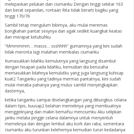
melepaskan pelukan dan ciumanku Dengan tinggi sekitar 163
dan berat sepandan, rontaan Rita tidak berarti bagiku yang
tinggi 170/76
Sambil tetap mengulum bibirnya, aku mulai meremas
bongkahan pantat sexynya dan agak sedikit kuangkat keatas
dan merapat ketubuhku
“Mmmmmm… masss… ssshhhh” gumamnya yang kini sudah
tidak meronta lagi malahan membalas ciumanku
Kumasukkan lidahku kemulutnya yang langsung disambut
dengan hisapan pada lidahku, kemudian dia berusaha
memasukkan lidahnya kemulutku yang juga langsung kuhisap
kuat2 Tanganku yang tadinya mermas pantatnya, kini sudah
mulai meraba pahanya yang mulus sambil menyingkapkan
dasternya,
ketika tanganku sampai diselangkangan yang dibungkus celana
dalam tipis, kuusap2 belahan memeknya yang membuatnya
menggelinjang dan makin bernafsu menciumku Aku selipkan
jariku melalui pinggir celana dalamnya untuk menyentuh
memeknya dan dengan lembut aku kork dan raba, sementara
ciumanku aku turunkan kelehernya kemudian turun kedadanya