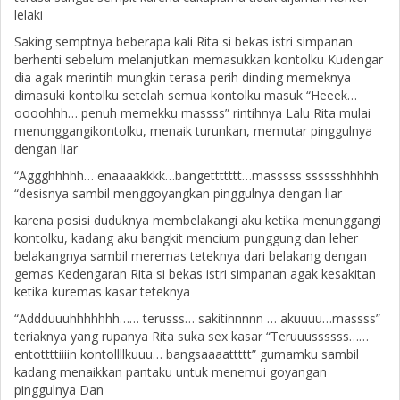
lelaki
Saking semptnya beberapa kali Rita si bekas istri simpanan
berhenti sebelum melanjutkan memasukkan kontolku Kudengar
dia agak merintih mungkin terasa perih dinding memeknya
dimasuki kontolku setelah semua kontolku masuk “Heeek…
oooohhh… penuh memekku massss” rintihnya Lalu Rita mulai
menunggangikontolku, menaik turunkan, memutar pinggulnya
dengan liar
“Aggghhhhh… enaaaakkkk…bangettttttt…masssss sssssshhhhh
“desisnya sambil menggoyangkan pinggulnya dengan liar
karena posisi duduknya membelakangi aku ketika menunggangi
kontolku, kadang aku bangkit mencium punggung dan leher
belakangnya sambil meremas teteknya dari belakang dengan
gemas Kedengaran Rita si bekas istri simpanan agak kesakitan
ketika kuremas kasar teteknya
“Addduuuhhhhhhh…… terusss… sakitinnnnn … akuuuu…massss”
teriaknya yang rupanya Rita suka sex kasar “Teruuussssss……
entottttiiiin kontollllkuuu… bangsaaaattttt” gumamku sambil
kadang menaikkan pantaku untuk menemui goyangan
pinggulnya Dan