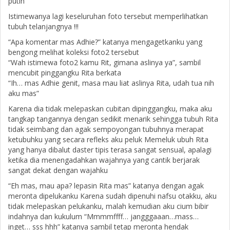
putih
Istimewanya lagi keseluruhan foto tersebut memperlihatkan
tubuh telanjangnya !!!
“Apa komentar mas Adhie?” katanya mengagetkanku yang
bengong melihat koleksi foto2 tersebut
“Wah istimewa foto2 kamu Rit, gimana aslinya ya”, sambil
mencubit pinggangku Rita berkata
“Ih… mas Adhie genit, masa mau liat aslinya Rita, udah tua nih
aku mas”
Karena dia tidak melepaskan cubitan dipinggangku, maka aku
tangkap tangannya dengan sedikit menarik sehingga tubuh Rita
tidak seimbang dan agak sempoyongan tubuhnya merapat
ketubuhku yang secara refleks aku peluk Memeluk ubuh Rita
yang hanya dibalut daster tipis terasa sangat sensual, apalagi
ketika dia menengadahkan wajahnya yang cantik berjarak
sangat dekat dengan wajahku
“Eh mas, mau apa? lepasin Rita mas” katanya dengan agak
meronta dipelukanku Karena sudah dipenuhi nafsu otakku, aku
tidak melepaskan pelukanku, malah kemudian aku cium bibir
indahnya dan kukulum “Mmmmffff… jangggaaan…mass…
inget… sss hhh” katanya sambil tetap meronta hendak