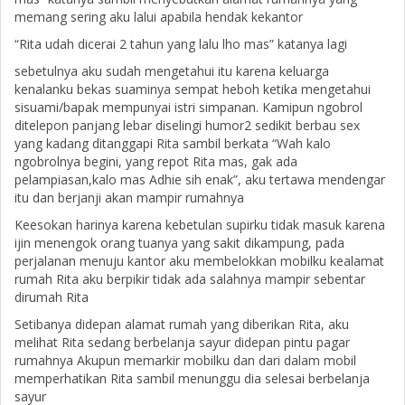
memang sering aku lalui apabila hendak kekantor
“Rita udah dicerai 2 tahun yang lalu lho mas” katanya lagi
sebetulnya aku sudah mengetahui itu karena keluarga
kenalanku bekas suaminya sempat heboh ketika mengetahui
sisuami/bapak mempunyai istri simpanan. Kamipun ngobrol
ditelepon panjang lebar diselingi humor2 sedikit berbau sex
yang kadang ditanggapi Rita sambil berkata “Wah kalo
ngobrolnya begini, yang repot Rita mas, gak ada
pelampiasan,kalo mas Adhie sih enak”, aku tertawa mendengar
itu dan berjanji akan mampir rumahnya
Keesokan harinya karena kebetulan supirku tidak masuk karena
ijin menengok orang tuanya yang sakit dikampung, pada
perjalanan menuju kantor aku membelokkan mobilku kealamat
rumah Rita aku berpikir tidak ada salahnya mampir sebentar
dirumah Rita
Setibanya didepan alamat rumah yang diberikan Rita, aku
melihat Rita sedang berbelanja sayur didepan pintu pagar
rumahnya Akupun memarkir mobilku dan dari dalam mobil
memperhatikan Rita sambil menunggu dia selesai berbelanja
sayur