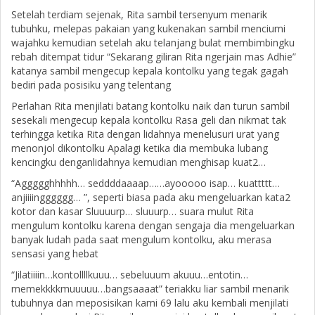
Setelah terdiam sejenak, Rita sambil tersenyum menarik
tubuhku, melepas pakaian yang kukenakan sambil menciumi
wajahku kemudian setelah aku telanjang bulat membimbingku
rebah ditempat tidur “Sekarang giliran Rita ngerjain mas Adhie”
katanya sambil mengecup kepala kontolku yang tegak gagah
bediri pada posisiku yang telentang
Perlahan Rita menjilati batang kontolku naik dan turun sambil
sesekali mengecup kepala kontolku Rasa geli dan nikmat tak
terhingga ketika Rita dengan lidahnya menelusuri urat yang
menonjol dikontolku Apalagi ketika dia membuka lubang
kencingku denganlidahnya kemudian menghisap kuat2…
“Aggggghhhhh… seddddaaaap……ayooooo isap… kuattttt…
anjiiiingggggg… ”, seperti biasa pada aku mengeluarkan kata2
kotor dan kasar Sluuuurp… sluuurp… suara mulut Rita
mengulum kontolku karena dengan sengaja dia mengeluarkan
banyak ludah pada saat mengulum kontolku, aku merasa
sensasi yang hebat
“Jilatiiiin…kontollllkuuu… sebeluuum akuuu…entotin…
memekkkkmuuuuu…bangsaaaat” teriakku liar sambil menarik
tubuhnya dan meposisikan kami 69 lalu aku kembali menjilati