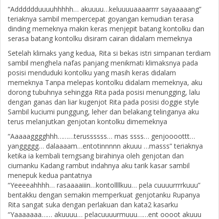
“Adddddduuuuhhhhh… akuuuu…keluuuuaaaarrrr sayaaaaang”
teriaknya sambil mempercepat goyangan kemudian terasa
dinding memeknya makin keras menjepit batang kontolku dan
serasa batang kontolku disiram cairan didalam memeknya
Setelah klimaks yang kedua, Rita si bekas istri simpanan terdiam
sambil menghela nafas panjang menikmati klimaksnya pada
posisi menduduki kontolku yang masih keras didalam
memeknya Tanpa melepas kontolku didalam memeknya, aku
dorong tubuhnya sehingga Rita pada posisi menungging, lalu
dengan ganas dan liar kugenjot Rita pada posisi doggie style
Sambil kuciumi punggung, leher dan belakang telinganya aku
terus melanjutkan genjotan kontolku dimemeknya
“Aaaaagggghhh………terussssss… mas ssss… genjoooottt…
yanggggg… dalaaaam…entotinnnnn akuuu …masss” teriaknya
ketika ia kembali terngsang birahinya oleh genjotan dan
ciumanku Kadang rambut indahnya aku tarik kasar sambil
menepuk kedua pantatnya
“Yeeeeahhhh… rasaaaaiiin…kontollllkuu… pela cuuuurrrrkuuu”
bentakku dengan semakin memperkuat genjotanku Rupanya
Rita sangat suka dengan perlakuan dan kata2 kasarku
“Yaaaaaaa…… akuuuu… pelacuuuurmuuu……ent oooot akuuu