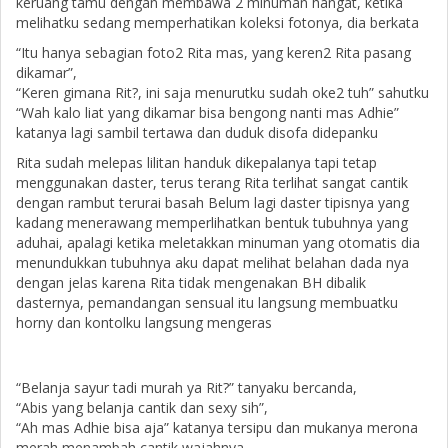
keruang tamu dengan membawa 2 minuman hangat, ketika
melihatku sedang memperhatikan koleksi fotonya, dia berkata
“Itu hanya sebagian foto2 Rita mas, yang keren2 Rita pasang
dikamar”,
“Keren gimana Rit?, ini saja menurutku sudah oke2 tuh” sahutku
“Wah kalo liat yang dikamar bisa bengong nanti mas Adhie”
katanya lagi sambil tertawa dan duduk disofa didepanku
Rita sudah melepas lilitan handuk dikepalanya tapi tetap
menggunakan daster, terus terang Rita terlihat sangat cantik
dengan rambut terurai basah Belum lagi daster tipisnya yang
kadang menerawang memperlihatkan bentuk tubuhnya yang
aduhai, apalagi ketika meletakkan minuman yang otomatis dia
menundukkan tubuhnya aku dapat melihat belahan dada nya
dengan jelas karena Rita tidak mengenakan BH dibalik
dasternya, pemandangan sensual itu langsung membuatku
horny dan kontolku langsung mengeras
“Belanja sayur tadi murah ya Rit?” tanyaku bercanda,
“Abis yang belanja cantik dan sexy sih”,
“Ah mas Adhie bisa aja” katanya tersipu dan mukanya merona
merah menambah cantik wajahnya