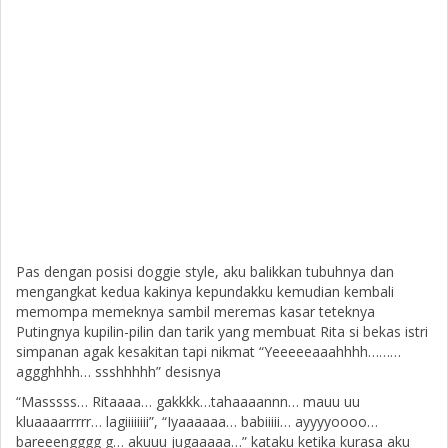
Pas dengan posisi doggie style, aku balikkan tubuhnya dan
mengangkat kedua kakinya kepundakku kemudian kembali
memompa memeknya sambil meremas kasar teteknya
Putingnya kupilin-pilin dan tarik yang membuat Rita si bekas istri
simpanan agak kesakitan tapi nikmat “Yeeeeeaaahhhh………
aggghhhh… ssshhhhh” desisnya
“Masssss… Ritaaaa… gakkkk…tahaaaannn… mauu uu
kluaaaarrrrr… lagiiiiiiii”, “Iyaaaaaa… babiiiii… ayyyyoooo…
bareeengggg g… akuuu jugaaaaa…” kataku ketika kurasa aku