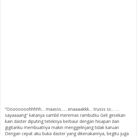
“Oooooooohhhhh… maasss……enaaaakkk… trusss ss… …
sayaaaang” katanya sambil meremas rambutku Geli gesekan
kain daster diputing teteknya berbaur dengan hisapan dan
gigitanku membuatnya makin menggelinjang tidak karuan
Dengan cepat aku buka daster yang dikenakannya, begitu juga