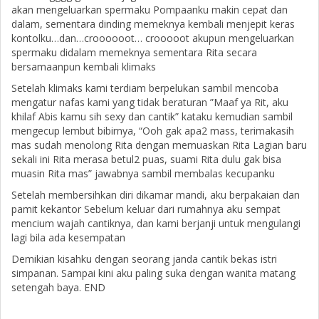
akan mengeluarkan spermaku Pompaanku makin cepat dan
dalam, sementara dinding memeknya kembali menjepit keras
kontolku…dan…croooooot… crooooot akupun mengeluarkan
spermaku didalam memeknya sementara Rita secara
bersamaanpun kembali klimaks
Setelah klimaks kami terdiam berpelukan sambil mencoba
mengatur nafas kami yang tidak beraturan ”Maaf ya Rit, aku
khilaf Abis kamu sih sexy dan cantik” kataku kemudian sambil
mengecup lembut bibirnya, “Ooh gak apa2 mass, terimakasih
mas sudah menolong Rita dengan memuaskan Rita Lagian baru
sekali ini Rita merasa betul2 puas, suami Rita dulu gak bisa
muasin Rita mas” jawabnya sambil membalas kecupanku
Setelah membersihkan diri dikamar mandi, aku berpakaian dan
pamit kekantor Sebelum keluar dari rumahnya aku sempat
mencium wajah cantiknya, dan kami berjanji untuk mengulangi
lagi bila ada kesempatan
Demikian kisahku dengan seorang janda cantik bekas istri
simpanan. Sampai kini aku paling suka dengan wanita matang
setengah baya. END