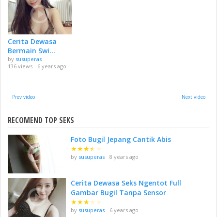
Cerita Dewasa
Bermain Swi...
by
susuperas
136 views
6 years ago
Prev video
Next video
RECOMEND TOP SEKS
Foto Bugil Jepang Cantik Abis
★
★
★
★
★
by
susuperas
8 years ago
Cerita Dewasa Seks Ngentot Full
Gambar Bugil Tanpa Sensor
★
★
★
★
★
by
susuperas
6 years ago