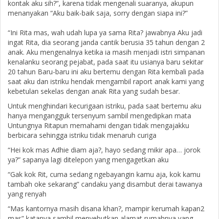
kontak aku sih?”, karena tidak mengenali suaranya, akupun
menanyakan “Aku baik-baik saja, sorry dengan siapa ini?”
“Ini Rita mas, wah udah lupa ya sama Rita? jawabnya Aku jadi
ingat Rita, dia seorang janda cantik berusia 35 tahun dengan 2
anak. Aku mengenalnya ketika ia masih menjadi istri simpanan
kenalanku seorang pejabat, pada saat itu usianya baru sekitar
20 tahun Baru-baru ini aku bertemu dengan Rita kembali pada
saat aku dan istriku hendak mengambil raport anak kami yang
kebetulan sekelas dengan anak Rita yang sudah besar.
Untuk menghindari kecurigaan istriku, pada saat bertemu aku
hanya mengangguk tersenyum sambil mengedipkan mata
Untungnya Ritapun memahami dengan tidak mengajakku
berbicara sehingga istriku tidak menaruh curiga
“Hei kok mas Adhie diam aja?, hayo sedang mikir apa… jorok
ya?” sapanya lagi ditelepon yang mengagetkan aku
“Gak kok Rit, cuma sedang ngebayangin kamu aja, kok kamu
tambah oke sekarang” candaku yang disambut derai tawanya
yang renyah
“Mas kantornya masih disana khan?, mampir kerumah kapan2
mas” katanya sambil menyebutkan alamat rumahnya yang