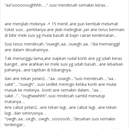
“aa”ooooooughhhh…..”..susi mendesah semakin keras…
ane menjilati mekinya -+ 15 menit..ane pun kembali melumat
toket susi….pentilanya ane jilati melingkar..jari ane terus bermain
di bibir meki susi yg mulai basah di bajiri cairan kenikmatan…
Susi terus mendesah..”ouwgh..aa…ouwgh..aa…”dia memanggil
ane dalam desahannya..
Tak menunggu lama,ane siapkan rudal konti ane yg udah keras
banget…ane arahkan ke meki susi yg udah basah…ane lebarkan
pahanya…ane taptkan di lobangnya..
dan ane tekan pelan2….”aa…ouwgh…”susi mendesah….”aa…
sakit”….”ouwgh”…susi sedikit meringis ketika konti ane mulai
masuk ke mekinya…konti ane semakin dalam…”aa…
sakit…”…”oughwwhhh”..susi mndesah sambil menutup
matanya….
Ane cabut pelan2…ane tekan lagi…ane cabut lagi…ane tekan
lagi…dan seterusnya….
“owgh..aa…oegh…owgh…ooooooh…”desahan susi semakin
terdengar…