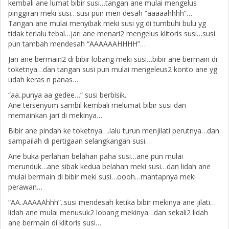
kembali ane lumat bibir susi…tangan ane mulai mengelus
pinggiran meki susi…susi pun men desah “aaaaahhhh”…
Tangan ane mulai menyibak meki susi yg di tumbuhi bulu yg
tidak terlalu tebal…jari ane menari2 mengelus klitoris susi…susi
pun tambah mendesah “AAAAAAHHHH”…
Jari ane bermain2 di bibir lobang meki susi…bibir ane bermain di
toketnya…dan tangan susi pun mulai mengeleus2 konto ane yg
udah keras n panas…
“aa..punya aa gedee…” susi berbisik..
Ane tersenyum sambil kembali melumat bibir susi dan
memainkan jari di mekinya…
Bibir ane pindah ke toketnya….lalu turun menjilati perutnya…dan
sampailah di pertigaan selangkangan susi…
Ane buka perlahan belahan paha susi…ane pun mulai
merunduk…ane sibak kedua belahan meki susi…dan lidah ane
mulai bermain di bibir meki susi…oooh…mantapnya meki
perawan…
“AA..AAAAAhhh”..susi mendesah ketika bibir mekinya ane jilati…
lidah ane mulai menusuk2 lobang mekinya…dan sekali2 lidah
ane bermain di klitoris susi…