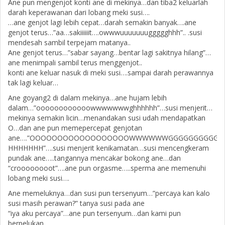
Ane pun mengenjot konti ane di mekinya…dan tiba2 keluarlah
darah keperawanan dari lobang meki susi….
…ane genjot lagi lebih cepat…darah semakin banyak….ane
genjot terus…”aa…sakiiiiiit….owwwuuuuuuuggggghhh”.. .susi
mendesah sambil terpejam matanya..
Ane genjot terus…”sabar sayang…bentar lagi sakitnya hilang”…
ane menimpali sambil terus menggenjot..
konti ane keluar nasuk di meki susi….sampai darah perawannya
tak lagi keluar…
Ane goyang2 di dalam mekinya…ane hujam lebih
dalam…”oooooooooooowwwwwwwghhhhhh”…susi menjerit…
mekinya semakin licin…menandakan susi udah mendapatkan
O…dan ane pun memepercepat genjotan
ane….”OOOOOOOOOOOOOOOOOOWWWWWWGGGGGGGGGGG
HHHHHHH”….susi menjerit kenikamatan…susi mencengkeram
pundak ane…..tangannya mencakar bokong ane…dan
“croooooooot”….ane pun orgasme…..sperma ane memenuhi
lobang meki susi….
Ane memeluknya…dan susi pun tersenyum…”percaya kan kalo
susi masih perawan?” tanya susi pada ane
“iya aku percaya”…ane pun tersenyum…dan kami pun
berpelukan…