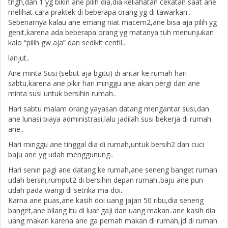
tngh,dan 1 yg bikin ane pilih dia,dia keliahatan cekatan saat ane
melihat cara praktek di beberapa orang yg di tawarkan..
Sebenarnya kalau ane emang niat macem2,ane bisa aja pilih yg
genit,karena ada beberapa orang yg matanya tuh menunjukan
kalo “pilih gw aja” dan sedikit centil..
lanjut..
Ane minta Susi (sebut aja bgitu) di antar ke rumah hari
sabtu,karena ane pikir hari minggu ane akan pergi dan ane
minta susi untuk bersihin rumah..
Hari sabtu malam orang yayasan datang mengantar susi,dan
ane lunasi biaya administrasi,lalu jadilah susi bekerja di rumah
ane..
Hari minggu ane tinggal dia di rumah,untuk bersih2 dan cuci
baju ane yg udah menggunung..
Hari senin pagi ane datang ke rumah,ane seneng banget rumah
udah bersih,rumput2 di bersihin depan rumah..baju ane pun
udah pada wangi di setrika ma doi..
Karna ane puas,ane kasih doi uang jajan 50 ribu,dia seneng
banget,ane bilang itu di luar gaji dan uang makan..ane kasih dia
uang makan karena ane ga pernah makan di rumah,jd di rumah