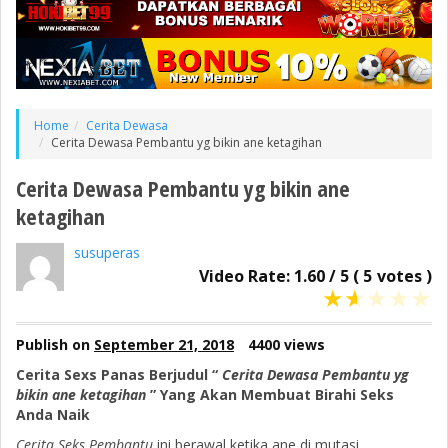
Home
Cerita Dewasa
Cerita Dewasa Pembantu yg bikin ane ketagihan
Cerita Dewasa Pembantu yg bikin ane
ketagihan
susuperas
Video Rate:
1.60
/
5
(
5
votes )
★
★
★
★
★
Publish on
September 21, 2018
4400 views
Cerita Sexs Panas Berjudul “
Cerita Dewasa Pembantu yg
bikin ane ketagihan
” Yang Akan Membuat Birahi Seks
Anda Naik
Cerita Seks Pembantu
ini berawal ketika ane di mutasi