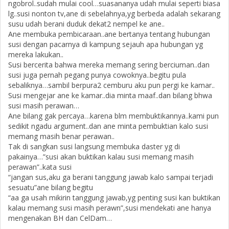
ngobrol..sudah mulai cool…suasananya udah mulai seperti biasa
lg..susi nonton tv,ane di sebelahnya,yg berbeda adalah sekarang
susu udah berani duduk dekat2 nempel ke ane..
Ane membuka pembicaraan..ane bertanya tentang hubungan
susi dengan pacarnya di kampung sejauh apa hubungan yg
mereka lakukan..
Susi bercerita bahwa mereka memang sering berciuman..dan
susi juga pernah pegang punya cowoknya..begitu pula
sebaliknya…sambil berpura2 cemburu aku pun pergi ke kamar..
Susi mengejar ane ke kamar..dia minta maaf..dan bilang bhwa
susi masih perawan…
Ane bilang gak percaya…karena blm membuktikannya..kami pun
sedikit ngadu argument..dan ane minta pembuktian kalo susi
memang masih benar perawan..
Tak di sangkan susi langsung membuka daster yg di
pakainya…”susi akan buktikan kalau susi memang masih
perawan”..kata susi
“jangan sus,aku ga berani tanggung jawab kalo sampai terjadi
sesuatu”ane bilang begitu
“aa ga usah mikirin tanggung jawab,yg penting susi kan buktikan
kalau memang susi masih perawn”,susi mendekati ane hanya
mengenakan BH dan CelDam…