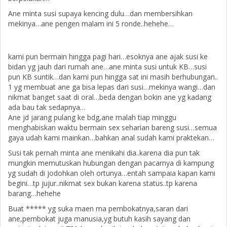
Ane minta susi supaya kencing dulu…dan membersihkan
mekinya…ane pengen malam ini 5 ronde..hehehe…
kami pun bermain hingga pagi hari…esoknya ane ajak susi ke
bidan yg jauh dari rumah ane…ane minta susi untuk KB…susi
pun KB suntik…dan kami pun hingga sat ini masih berhubungan..
1 yg membuat ane ga bisa lepas dari susi…mekinya wangi…dan
nikmat banget saat di oral…beda dengan bokin ane yg kadang
ada bau tak sedapnya…
Ane jd jarang pulang ke bdg,ane malah tiap minggu
menghabiskan waktu bermain sex seharian bareng susi…semua
gaya udah kami mainkan…bahkan anal sudah kami praktekan…
Susi tak pernah minta ane menikahi dia..karena dia pun tak
mungkin memutuskan hubungan dengan pacarnya di kampung
yg sudah di jodohkan oleh ortunya…entah sampaia kapan kami
begini…tp jujur..nikmat sex bukan karena status..tp karena
barang…hehehe
Buat ***** yg suka maen ma pembokatnya,saran dari
ane,pembokat juga manusia,yg butuh kasih sayang dan