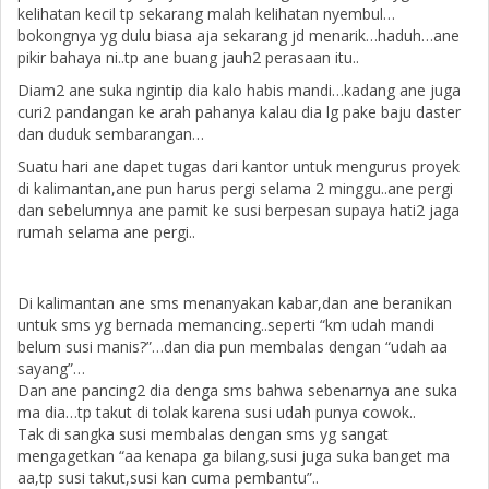
kelihatan kecil tp sekarang malah kelihatan nyembul…
bokongnya yg dulu biasa aja sekarang jd menarik…haduh…ane
pikir bahaya ni..tp ane buang jauh2 perasaan itu..
Diam2 ane suka ngintip dia kalo habis mandi…kadang ane juga
curi2 pandangan ke arah pahanya kalau dia lg pake baju daster
dan duduk sembarangan…
Suatu hari ane dapet tugas dari kantor untuk mengurus proyek
di kalimantan,ane pun harus pergi selama 2 minggu..ane pergi
dan sebelumnya ane pamit ke susi berpesan supaya hati2 jaga
rumah selama ane pergi..
Di kalimantan ane sms menanyakan kabar,dan ane beranikan
untuk sms yg bernada memancing..seperti “km udah mandi
belum susi manis?”…dan dia pun membalas dengan “udah aa
sayang”…
Dan ane pancing2 dia denga sms bahwa sebenarnya ane suka
ma dia…tp takut di tolak karena susi udah punya cowok..
Tak di sangka susi membalas dengan sms yg sangat
mengagetkan “aa kenapa ga bilang,susi juga suka banget ma
aa,tp susi takut,susi kan cuma pembantu”..