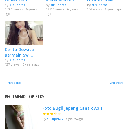
by
susuperas
by
susuperas
by
susuperas
16076 views
6 years
19711 views
6 years
159 views
6 years ago
ago
ago
Cerita Dewasa
Bermain Swi...
by
susuperas
137 views
6 years ago
Prev video
Next video
RECOMEND TOP SEKS
Foto Bugil Jepang Cantik Abis
★
★
★
★
★
by
susuperas
8 years ago