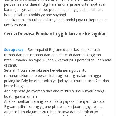
perusahaan ke daerah Bgr karena kinerja ane di tempat asal
kurang bagus..ane sempet putus asa dan yg lebih sedih ane
harus pisah ma bokin yg ane sayangi..
Tapi karena kebutuhan akhirnya ane ambil juga itu keputusan
untuk mutasi..
Cerita Dewasa Pembantu yg bikin ane ketagihan
Susuperas
– Sesampai di Bgr ane dapet fasilitas kontrak
rumah dari perusahaan,dan ane dapet di daerah pinggiran
kota,lumayan lah type 36,ada 2 kamar plus perabotan udah ada
di sana..
Setelah 1 bulan berlalu ane kewalahan ngurusi itu
rumah,maklum ane berangkat pagi,pulang malam,minggu
pulang ke Bdg ketemu bokin ya jadinya itu rumah acak2an dan
kotor banget..
Ane ngerasa ga nyaman,dan ane mutusin untuk nyari orang
buat ngurusi rumah.
Ane sempatkan datangi salah satu yayasan penyalur di kota
Bgr,ane pilih 1 orang yg ane pikir bisa kerja,orangnya biasa
aja,masih muda,umur 20 tahun,aslinya dari daerah di jw