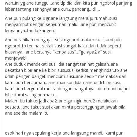
wah..ini yg ane tunggu…ane tlp dia..dan kita pun ngobrol panjang
lebar tentang seringnya ane curi2 pandang…dll…
Ane pun pulang ke Bgr,ane langsung menuju rumah..susi
menyambut dengan senyuman malu…ane pun mencubit
lengannya..tanda kangen..
Ane beranikan mengajak susi ngobrol malam itu…kami pun
ngobrol..tp terlihat sekali susi sangat kaku dan tidak seperti
biasanya…ane bertanya “kenpa sus”…”ga apa2 a” susi
menjawab..
Ane duduk mendekati susi..dia sangat terlihat gelisah..ane
dekatkan bibir ane ke bibir susi..susi sedikit menghindar..tp ane
udah pengen banget mencium susi..ane sedikit memaksa dan
kami pun berciuman…ane mainkan lidah ane di di bibir susi…
kami pun bergumul mesra dengan hangatnya…di temani hujan
bibir kami saling bermain…
Malam itu tak terjadi apa2..ane ga ingin buru2 melakukan
sesuatu..ane takut susi akan minta pertanggungan jawab bila
ane exe dia malam itu..
esok hari nya sepulang kerja ane langsung mandi…kami pun