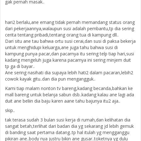
gak pernah masak..
hari2 berlalu,ane emang tidak pernah memandang status orang
dari pekerjaannya,walaupun susi adalah pembantu,tp dia sering
cerita tentang pribadi,tentang orang tua di kampung dll..
Dari situ ane tau bahwa ortu susi cerai,dan susi di paksa bekerja
untuk menghidupi keluarga,ane juga tahu bahwa susi di
kampung punya pacar,dan pacarnya itu sering telp tiap hari,susi
kadang mengeluh juga karena pacarnya ini sering minjem duit
tp ga di bayar..
Ane sering nasihati dia supaya lebih hati2 dalam pacaran,lebih2
cowok kayak gitu..dan dia pun mengangguk..
Kami tiap malam nonton tv bareng,kadang becanda,bahkan ke
mall bareng untuk belanja sabun dsb..kadang kalau ane lagi ada
duit ane beliin dia baju karen aane tahu bajunya itu2 aja..
skip..
tak terasa sudah 3 bulan susi kerja di rumah,dan kelihatan dia
sangat betah,terlihat dari badan dia yg sekarang jd lebih gemuk
di banding saat pertama datang..tp hal itulah yg mengganggu
pikiran ane..body nya justru bikin ane gusar..toketnya yg dulu