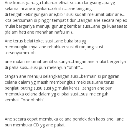
Ane konak gan…ga tahan..melihat secara langsung apa yg
selama ini ane inginkan…oh shit…ane bingung..
di tengah kebingungan ane,bibir susi sudah melumat bibir ane…
kita berciuman di pinggir tempat tidur…tangan ane secara replex
mulai bergerilya menuju gunung kembar susi…ane ga kuaaaaaat
(dalam hati ane menahan nafsu ini)..
Ane terus belai toket susi…ane buka bra yg
membungkusnya..ane rebahkan susi di ranjang..susi
tersenyumm..oh..
ane mulai melumat pentil susunya…tangan ane mulai bergerilya
di paha susi…susi pun melenguh “ohhh”…
tangan ane menuju selangkangan susi…bermain si pinggiran
celana dalam yg masih membungkus meki susi..ane terus
benjilati puting susu susi yg mulai keras…tangan ane pun
membuka celana dalam yg di pkai susi…susi melenguh
kembali..”oooohhhh”….
Ane secara cepat membuka celana pendek dan kaos ane…ane
pun membuka CD yg ane pakai…