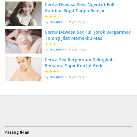
Cerita Dewasa Seks Ngentot Full
Gambar Bugil Tanpa Sensor
★
★
★
★
★
by
susuperas
6 years ago
Cerita Dewasa Sex Full Jorok Bergambar
Tolong Jilat Memekku Mas
★
★
★
★
★
by
susuperas
6 years ago
Cerita Sex Bergambar Selingkuh
Bersama Sopir Kontol Gede
★
★
★
★
★
by
susuperas
8 years ago
Pasang Iklan