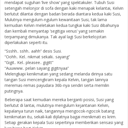
mendapat suguhan ’live show’ yang spektakuler. Tubuh Susi
setengah melonjor di sofa dengan kaki menapak kelantai, Kelvin
berlutut dilantai dengan badan berada diantara kedua kaki Susi,
Mulutnya mengulum-ngulum kewanitaan Susi, tak lama
kemudian Kelvin meletakan kedua tungkai kaki Susi dibahunya
dan kembali menyantap ’segitiga venus’ yang semakin
terpampang dimukanya. Tak ayal lagi Susi berkelojotan
diperlakukan seperti itu.
“Ssshh.. sshh.. aahh” desis Susi.
“Oohh.. Kel.. nikmat sekalii.. sayang”
“Gigit.. Kel.. pleasee.. gigitt”
“Auuwww.. pelan sayang gigitnyaa”
Melengkapi kenikmatan yang sedang melanda dirinya satu
tangan Susi mencengkram kepala Kelvin, tangan lainnya
meremas-remas payudara 36b-nya sendiri serta memilin
putingnya.
Beberapa saat kemudian mereka berganti posisi, Susi yang
berlutut di lantai, mulutnya mengulum kejantanan Kelvin,
kepalanya turun naik, tangannya mengocok-ngocok batang
kenikmatan itu, sekali-kali dijilatnya bagai menikmati es krim.
Setiap gerakan kepala Susi sepertinya memberikan sensasi yang