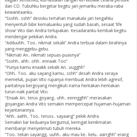
dan CD. Tubuhku bergetar begitu jari-jemariku meraba-raba
kewanitaanku.
“Ssshh.. sshh” desisku tertahan manakala jari tengahku
menyentuh bibir kemaluanku yang sudah basah, sesaat ’life
show’ Vito dan Andra terlupakan. Kesadaranku kembali begitu
mendengar pekikan Andra.
“Adduuhh.. Too.. nikmat sekalii” Andra terbuai dalam birahinya
yang menggebu-gebu.
“Nikmati An.. nikmati sepuas-puasnya”
“Ssshh.. ahh.. ohh.. ennaak Too”
“Punya kamu enaakk sekalii An.. uugghh”
“Ohh.. Too.. aku sayang kamu.. sshh” desah Andra seraya
memeluk, pujian Vito rupanya membuat Andra lebih agresif,
pantatnya bergoyang mengikuti irama hentakan-hentakan
turun-naik pantat Vito.
“Enaak An.. terus goyang.. uhh.. eenngghh” merasakan
goyangan Andra Vito semakin mempercepat hujaman-hujaman
kejantanannya.
“Ahh.. aahh.. Too.. teruss.. sayaang” pekik Andra.
Semakin liar keduanya bergumul, keringat kenikmatan
membanjir menyelimuti tubuh mereka.
“Too.. tekan sayangg.. uuhh.. aku mau ke.. kelu.. aarrghh” erang