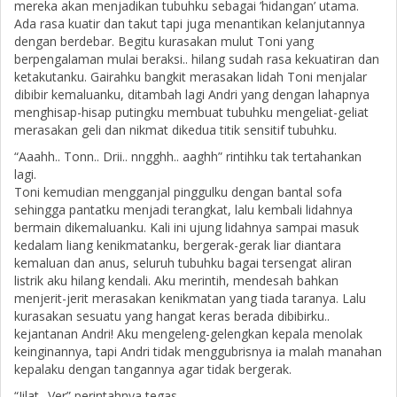
mereka akan menjadikan tubuhku sebagai ’hidangan’ utama.
Ada rasa kuatir dan takut tapi juga menantikan kelanjutannya
dengan berdebar. Begitu kurasakan mulut Toni yang
berpengalaman mulai beraksi.. hilang sudah rasa kekuatiran dan
ketakutanku. Gairahku bangkit merasakan lidah Toni menjalar
dibibir kemaluanku, ditambah lagi Andri yang dengan lahapnya
menghisap-hisap putingku membuat tubuhku mengeliat-geliat
merasakan geli dan nikmat dikedua titik sensitif tubuhku.
“Aaahh.. Tonn.. Drii.. nngghh.. aaghh” rintihku tak tertahankan
lagi.
Toni kemudian mengganjal pinggulku dengan bantal sofa
sehingga pantatku menjadi terangkat, lalu kembali lidahnya
bermain dikemaluanku. Kali ini ujung lidahnya sampai masuk
kedalam liang kenikmatanku, bergerak-gerak liar diantara
kemaluan dan anus, seluruh tubuhku bagai tersengat aliran
listrik aku hilang kendali. Aku merintih, mendesah bahkan
menjerit-jerit merasakan kenikmatan yang tiada taranya. Lalu
kurasakan sesuatu yang hangat keras berada dibibirku..
kejantanan Andri! Aku mengeleng-gelengkan kepala menolak
keinginannya, tapi Andri tidak menggubrisnya ia malah manahan
kepalaku dengan tangannya agar tidak bergerak.
“Jilat.. Ver” perintahnya tegas.