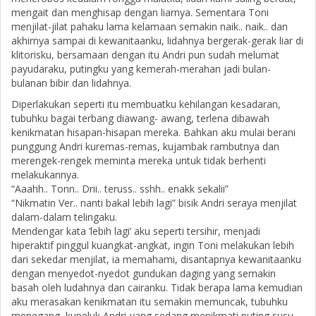
mengait dan menghisap dengan liarnya. Sementara Toni
menjilat-jilat pahaku lama kelamaan semakin naik.. naik.. dan
akhirnya sampai di kewanitaanku, lidahnya bergerak-gerak liar di
klitorisku, bersamaan dengan itu Andri pun sudah melumat
payudaraku, putingku yang kemerah-merahan jadi bulan-
bulanan bibir dan lidahnya.
Diperlakukan seperti itu membuatku kehilangan kesadaran,
tubuhku bagai terbang diawang- awang, terlena dibawah
kenikmatan hisapan-hisapan mereka. Bahkan aku mulai berani
punggung Andri kuremas-remas, kujambak rambutnya dan
merengek-rengek meminta mereka untuk tidak berhenti
melakukannya.
“Aaahh.. Tonn.. Drii.. teruss.. sshh.. enakk sekalii”
“Nikmatin Ver.. nanti bakal lebih lagi” bisik Andri seraya menjilat
dalam-dalam telingaku.
Mendengar kata ’lebih lagi’ aku seperti tersihir, menjadi
hiperaktif pinggul kuangkat-angkat, ingin Toni melakukan lebih
dari sekedar menjilat, ia memahami, disantapnya kewanitaanku
dengan menyedot-nyedot gundukan daging yang semakin
basah oleh ludahnya dan cairanku. Tidak berapa lama kemudian
aku merasakan kenikmatan itu semakin memuncak, tubuhku
menegang, kupeluk Andri-yang sedang menikmati puting susu-