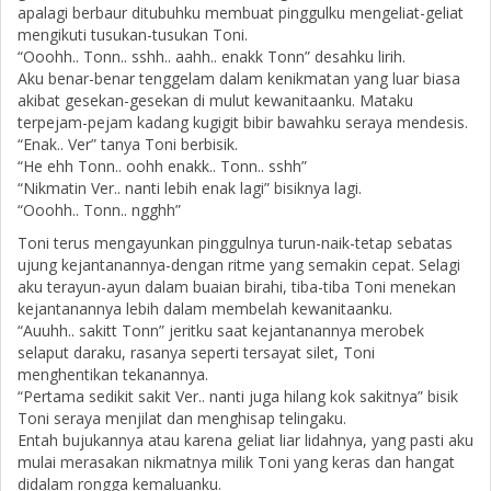
apalagi berbaur ditubuhku membuat pinggulku mengeliat-geliat
mengikuti tusukan-tusukan Toni.
“Ooohh.. Tonn.. sshh.. aahh.. enakk Tonn” desahku lirih.
Aku benar-benar tenggelam dalam kenikmatan yang luar biasa
akibat gesekan-gesekan di mulut kewanitaanku. Mataku
terpejam-pejam kadang kugigit bibir bawahku seraya mendesis.
“Enak.. Ver” tanya Toni berbisik.
“He ehh Tonn.. oohh enakk.. Tonn.. sshh”
“Nikmatin Ver.. nanti lebih enak lagi” bisiknya lagi.
“Ooohh.. Tonn.. ngghh”
Toni terus mengayunkan pinggulnya turun-naik-tetap sebatas
ujung kejantanannya-dengan ritme yang semakin cepat. Selagi
aku terayun-ayun dalam buaian birahi, tiba-tiba Toni menekan
kejantanannya lebih dalam membelah kewanitaanku.
“Auuhh.. sakitt Tonn” jeritku saat kejantanannya merobek
selaput daraku, rasanya seperti tersayat silet, Toni
menghentikan tekanannya.
“Pertama sedikit sakit Ver.. nanti juga hilang kok sakitnya” bisik
Toni seraya menjilat dan menghisap telingaku.
Entah bujukannya atau karena geliat liar lidahnya, yang pasti aku
mulai merasakan nikmatnya milik Toni yang keras dan hangat
didalam rongga kemaluanku.