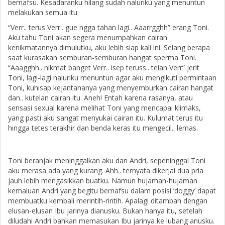
bernafsu. Kesadaranku hilang sudah naluriku yang menuntun
melakukan semua itu.
“Verr.. terus Verr.. gue ngga tahan lagi.. Aaarrgghh” erang Toni.
Aku tahu Toni akan segera menumpahkan cairan
kenikmatannya dimulutku, aku lebih siap kali ini. Selang berapa
saat kurasakan semburan-semburan hangat sperma Toni.
“Aaagghh.. nikmat banget Verr.. isep teruss.. telan Verr” jerit
Toni, lagi-lagi naluriku menuntun agar aku mengikuti permintaan
Toni, kuhisap kejantananya yang menyemburkan cairan hangat
dan.. kutelan cairan itu. Aneh! Entah karena rasanya, atau
sensasi sexual karena melihat Toni yang mencapai klimaks,
yang pasti aku sangat menyukai cairan itu. Kulumat terus itu
hingga tetes terakhir dan benda keras itu mengecil.. lemas.
Toni beranjak meninggalkan aku dan Andri, sepeninggal Toni
aku merasa ada yang kurang. Ahh.. ternyata dikerjai dua pria
jauh lebih mengasikkan buatku. Namun hujaman-hujaman
kemaluan Andri yang begitu bernafsu dalam posisi ’doggy’ dapat
membuatku kembali merintih-rintih. Apalagi ditambah dengan
elusan-elusan Ibu jarinya dianusku. Bukan hanya itu, setelah
diludahi Andri bahkan memasukan Ibu jarinya ke lubang anusku.