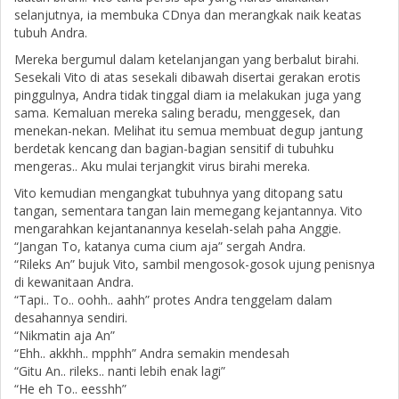
selanjutnya, ia membuka CDnya dan merangkak naik keatas
tubuh Andra.
Mereka bergumul dalam ketelanjangan yang berbalut birahi.
Sesekali Vito di atas sesekali dibawah disertai gerakan erotis
pinggulnya, Andra tidak tinggal diam ia melakukan juga yang
sama. Kemaluan mereka saling beradu, menggesek, dan
menekan-nekan. Melihat itu semua membuat degup jantung
berdetak kencang dan bagian-bagian sensitif di tubuhku
mengeras.. Aku mulai terjangkit virus birahi mereka.
Vito kemudian mengangkat tubuhnya yang ditopang satu
tangan, sementara tangan lain memegang kejantannya. Vito
mengarahkan kejantanannya keselah-selah paha Anggie.
“Jangan To, katanya cuma cium aja” sergah Andra.
“Rileks An” bujuk Vito, sambil mengosok-gosok ujung penisnya
di kewanitaan Andra.
“Tapi.. To.. oohh.. aahh” protes Andra tenggelam dalam
desahannya sendiri.
“Nikmatin aja An”
“Ehh.. akkhh.. mpphh” Andra semakin mendesah
“Gitu An.. rileks.. nanti lebih enak lagi”
“He eh To.. eesshh”