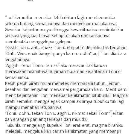
Toni kemudian menekan lebih dalam lagi, membenamkan
seluruh batang kemaluannya dan mengeluar-masukannya.
Gesekan kejantanannya dirongga kewanitaanku menimbulkan
sensasi yang luar biasa! Setiap tusukan dan tarikannya
membuatku menggelepar-gelepar.
“Ssshh.. ohh.. ahh.. enakk Tonn.. empphh” desahku tak tertahan.
“Ohh.. Verr.. enak banget punya kamu.. oohh” puji Toni diantara
lenguhannya.
“Agghh.. terus Tonn.. teruss” aku meracau tak karuan
merasakan nikmatnya hujaman-hujaman kejantanan Toni di
kemaluanku.
Peluh-peluh birahi mulai menetes membasahi tubuh. Jeritan,
desahan dan lenguhan mewarnai pergumulan kami. Menit demi
menit kejantanan Toni menebar kenikmatan ditubuhku. Magma
birahi semakin menggelegak sampai akhirnya tubuhku tak lagi
mampu menahan letupannya.
“Tonii.. oohh.. tekan Tonn.. agghh.. nikmat sekali Tonn” jeritan
dan erangan panjang terlepas dari mulutku.
Tubuhku mengejang, kupeluk Toni erat-erat, magma birahiku
meledak, mengeluarkan cairan kenikmatan yang membanjiri