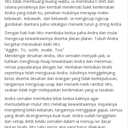
Vito tidak membuang-buang waktu, ia membuka t-shirt dan
celana pendeknya dan kembali menikmati bukit kenikmatan
Andra yang indah itu, perlahan mulutnya merayap makin
kebawah.. kebawah.. dan kebawah. Ia mengecup-ngecup
gundukan diantara paha sekaligus menarik turun g-string Andra.
Dengan hati-hati Vito membuka kedua paha Andra dan mulai
mengecup kewanitaannya disertai jilatan-jilatan. Tubuh Andra
bergetar merasakan lidah Vito.
“Agghh.. To.. oohh.. enakk.. Too”
Mendengar desahan Andra, Vito semakin menjadi-jadi, ia
bahkan menghisap-hisap kewanitaan Andra dan meremas-
remas payudaranya dengan liar. Hentakan-hentakan birahi
sepertinya telah menguasai Andra, tubuhnya menggelinjang
keras disertai desahan dan erangan yang tidak berkeputusan,
tangannya mengusap-usap dan menarik-narik rambut Vito,
seakan tidak ingin melepaskan kenikmatan yang ia rasakan.
Andra semakin membuka lebar kedua kakinya agar
memudahkan mulut Vito melahap kewanitaannya. Kepalanya
mengeleng kekiri-kekanan, tangannya menggapai-gapai, semua
yang diraih dicengramnya kuat-kuat. Andra sudah tenggelam
dan setiap detik belalu semakin dalam ia menuju ke dasar
lautan birahi. Vito tahu persis apa yang harus dilakukan