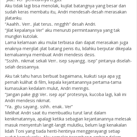
Aku tidak lagi bisa menolak, kujilat batangnya yang besar dan
sudah keras membatu itu, Andri mendesah-desah merasakan
jilatanku.
“Aaahh.. Verr.. jilat terus.. nngghh” desah Andri.
“Jilat kepalanya Ver” aku menuruti permintaannya yang tak
mungkin kutolak.
Lama kelamaan aku mulai terbiasa dan dapat merasakan juga
enaknya menjilat-jilat batang penis itu, lidahku berputar dikepala
kemaluannya membuat Andri mendesis desis.
“Ssshh.. nikmat sekali Verr.. isep sayangg.. isep” pintanya diselah-
selah desisannya.
Aku tak tahu harus berbuat bagaimana, kuikuti saja apa yg
pernah kulihat di film, kepala kejantanannya pertama-tama
kumasukan kedalam mulut, Andri meringis.
“Jangan pake gigi Ver.. isep aja” protesnya, kucoba lagi, kali ini
Andri mendesis nikmat.
“Ya.. gitu sayang.. sshh.. enak.. Ver”
Melihat Andri saat itu membuatku turut larut dalam
kenikmatannya, apalagi ketika sebagian kejantanannya melesak
masuk menyentuh langit-langit mulutku, belum lagi kenakalan
lidah Toni yang tiada henti-hentinya menggerayangi setiap