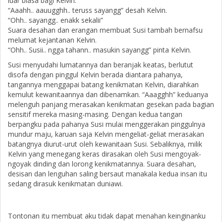
luar biasa bagi Kelvin.
“Aaahh.. aauugghh.. teruss sayangg” desah Kelvin.
“Ohh.. sayangg.. enakk sekalii”
Suara desahan dan erangan membuat Susi tambah bernafsu
melumat kejantanan Kelvin.
“Ohh.. Susii.. ngga tahann.. masukin sayangg” pinta Kelvin.
Susi menyudahi lumatannya dan beranjak keatas, berlutut
disofa dengan pinggul Kelvin berada diantara pahanya,
tangannya menggapai batang kenikmatan Kelvin, diarahkan
kemulut kewanitaannya dan dibenamkan. “Aaagghh” keduanya
melenguh panjang merasakan kenikmatan gesekan pada bagian
sensitif mereka masing-masing. Dengan kedua tangan
berpangku pada pahanya Susi mulai menggerakan pinggulnya
mundur maju, karuan saja Kelvin mengeliat-geliat merasakan
batangnya diurut-urut oleh kewanitaan Susi. Sebaliknya, milik
Kelvin yang menegang keras dirasakan oleh Susi mengoyak-
ngoyak dinding dan lorong kenikmatannya. Suara desahan,
desisan dan lenguhan saling bersaut manakala kedua insan itu
sedang dirasuk kenikmatan duniawi.
Tontonan itu membuat aku tidak dapat menahan keinginanku