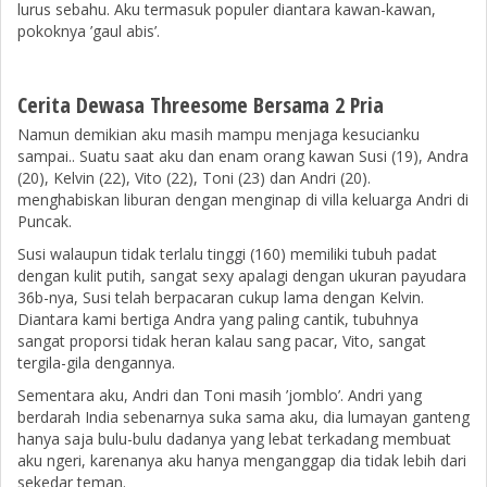
lurus sebahu. Aku termasuk populer diantara kawan-kawan,
pokoknya ’gaul abis’.
Cerita Dewasa Threesome Bersama 2 Pria
Namun demikian aku masih mampu menjaga kesucianku
sampai.. Suatu saat aku dan enam orang kawan Susi (19), Andra
(20), Kelvin (22), Vito (22), Toni (23) dan Andri (20).
menghabiskan liburan dengan menginap di villa keluarga Andri di
Puncak.
Susi walaupun tidak terlalu tinggi (160) memiliki tubuh padat
dengan kulit putih, sangat sexy apalagi dengan ukuran payudara
36b-nya, Susi telah berpacaran cukup lama dengan Kelvin.
Diantara kami bertiga Andra yang paling cantik, tubuhnya
sangat proporsi tidak heran kalau sang pacar, Vito, sangat
tergila-gila dengannya.
Sementara aku, Andri dan Toni masih ’jomblo’. Andri yang
berdarah India sebenarnya suka sama aku, dia lumayan ganteng
hanya saja bulu-bulu dadanya yang lebat terkadang membuat
aku ngeri, karenanya aku hanya menganggap dia tidak lebih dari
sekedar teman.