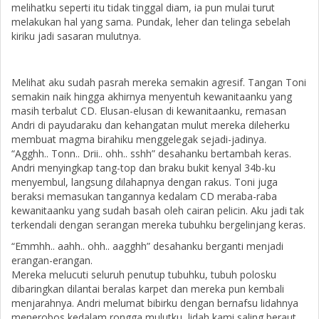
melihatku seperti itu tidak tinggal diam, ia pun mulai turut
melakukan hal yang sama. Pundak, leher dan telinga sebelah
kiriku jadi sasaran mulutnya.
Melihat aku sudah pasrah mereka semakin agresif. Tangan Toni
semakin naik hingga akhirnya menyentuh kewanitaanku yang
masih terbalut CD. Elusan-elusan di kewanitaanku, remasan
Andri di payudaraku dan kehangatan mulut mereka dileherku
membuat magma birahiku menggelegak sejadi-jadinya.
“Agghh.. Tonn.. Drii.. ohh.. sshh” desahanku bertambah keras.
Andri menyingkap tang-top dan braku bukit kenyal 34b-ku
menyembul, langsung dilahapnya dengan rakus. Toni juga
beraksi memasukan tangannya kedalam CD meraba-raba
kewanitaanku yang sudah basah oleh cairan pelicin. Aku jadi tak
terkendali dengan serangan mereka tubuhku bergelinjang keras.
“Emmhh.. aahh.. ohh.. aagghh” desahanku berganti menjadi
erangan-erangan.
Mereka melucuti seluruh penutup tubuhku, tubuh polosku
dibaringkan dilantai beralas karpet dan mereka pun kembali
menjarahnya. Andri melumat bibirku dengan bernafsu lidahnya
menerobos kedalam rongga mulutku, lidah kami saling beraut,