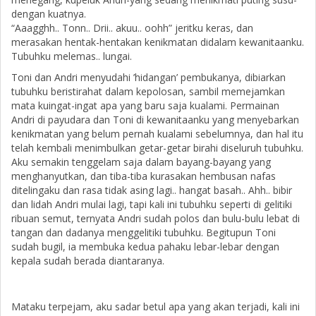
dengan kuatnya.
“Aaagghh.. Tonn.. Drii.. akuu.. oohh” jeritku keras, dan
merasakan hentak-hentakan kenikmatan didalam kewanitaanku.
Tubuhku melemas.. lungai.
Toni dan Andri menyudahi ’hidangan’ pembukanya, dibiarkan
tubuhku beristirahat dalam kepolosan, sambil memejamkan
mata kuingat-ingat apa yang baru saja kualami. Permainan
Andri di payudara dan Toni di kewanitaanku yang menyebarkan
kenikmatan yang belum pernah kualami sebelumnya, dan hal itu
telah kembali menimbulkan getar-getar birahi diseluruh tubuhku.
Aku semakin tenggelam saja dalam bayang-bayang yang
menghanyutkan, dan tiba-tiba kurasakan hembusan nafas
ditelingaku dan rasa tidak asing lagi.. hangat basah.. Ahh.. bibir
dan lidah Andri mulai lagi, tapi kali ini tubuhku seperti di gelitiki
ribuan semut, ternyata Andri sudah polos dan bulu-bulu lebat di
tangan dan dadanya menggelitiki tubuhku. Begitupun Toni
sudah bugil, ia membuka kedua pahaku lebar-lebar dengan
kepala sudah berada diantaranya.
Mataku terpejam, aku sadar betul apa yang akan terjadi, kali ini