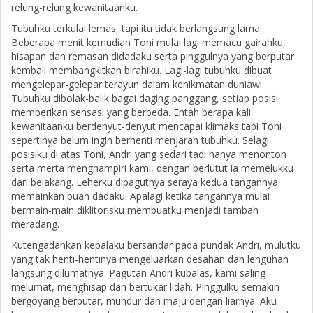
relung-relung kewanitaanku.
Tubuhku terkulai lemas, tapi itu tidak berlangsung lama.
Beberapa menit kemudian Toni mulai lagi memacu gairahku,
hisapan dan remasan didadaku serta pinggulnya yang berputar
kembali membangkitkan birahiku. Lagi-lagi tubuhku dibuat
mengelepar-gelepar terayun dalam kenikmatan duniawi.
Tubuhku dibolak-balik bagai daging panggang, setiap posisi
memberikan sensasi yang berbeda. Entah berapa kali
kewanitaanku berdenyut-denyut mencapai klimaks tapi Toni
sepertinya belum ingin berhenti menjarah tubuhku. Selagi
posisiku di atas Toni, Andri yang sedari tadi hanya menonton
serta merta menghampiri kami, dengan berlutut ia memelukku
dari belakang. Leherku dipagutnya seraya kedua tangannya
memainkan buah dadaku. Apalagi ketika tangannya mulai
bermain-main diklitorisku membuatku menjadi tambah
meradang.
Kutengadahkan kepalaku bersandar pada pundak Andri, mulutku
yang tak henti-hentinya mengeluarkan desahan dan lenguhan
langsung dilumatnya. Pagutan Andri kubalas, kami saling
melumat, menghisap dan bertukar lidah. Pinggulku semakin
bergoyang berputar, mundur dan maju dengan liarnya. Aku