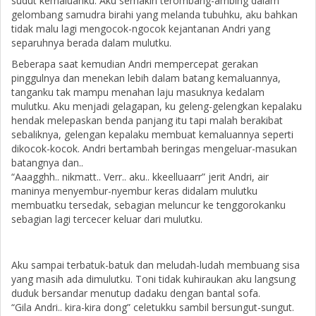
sudut kemaluanku. Aku semakin terombang-ambing dalam
gelombang samudra birahi yang melanda tubuhku, aku bahkan
tidak malu lagi mengocok-ngocok kejantanan Andri yang
separuhnya berada dalam mulutku.
Beberapa saat kemudian Andri mempercepat gerakan
pinggulnya dan menekan lebih dalam batang kemaluannya,
tanganku tak mampu menahan laju masuknya kedalam
mulutku. Aku menjadi gelagapan, ku geleng-gelengkan kepalaku
hendak melepaskan benda panjang itu tapi malah berakibat
sebaliknya, gelengan kepalaku membuat kemaluannya seperti
dikocok-kocok. Andri bertambah beringas mengeluar-masukan
batangnya dan..
“Aaagghh.. nikmatt.. Verr.. aku.. kkeelluaarr” jerit Andri, air
maninya menyembur-nyembur keras didalam mulutku
membuatku tersedak, sebagian meluncur ke tenggorokanku
sebagian lagi tercecer keluar dari mulutku.
Aku sampai terbatuk-batuk dan meludah-ludah membuang sisa
yang masih ada dimulutku. Toni tidak kuhiraukan aku langsung
duduk bersandar menutup dadaku dengan bantal sofa.
“Gila Andri.. kira-kira dong” celetukku sambil bersungut-sungut.