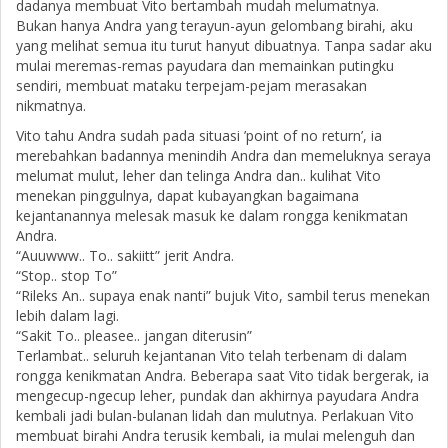
dadanya membuat Vito bertambah mudah melumatnya.
Bukan hanya Andra yang terayun-ayun gelombang birahi, aku
yang melihat semua itu turut hanyut dibuatnya. Tanpa sadar aku
mulai meremas-remas payudara dan memainkan putingku
sendiri, membuat mataku terpejam-pejam merasakan
nikmatnya.
Vito tahu Andra sudah pada situasi ’point of no return’, ia
merebahkan badannya menindih Andra dan memeluknya seraya
melumat mulut, leher dan telinga Andra dan.. kulihat Vito
menekan pinggulnya, dapat kubayangkan bagaimana
kejantanannya melesak masuk ke dalam rongga kenikmatan
Andra.
“Auuwww.. To.. sakiitt” jerit Andra.
“Stop.. stop To”
“Rileks An.. supaya enak nanti” bujuk Vito, sambil terus menekan
lebih dalam lagi.
“Sakit To.. pleasee.. jangan diterusin”
Terlambat.. seluruh kejantanan Vito telah terbenam di dalam
rongga kenikmatan Andra. Beberapa saat Vito tidak bergerak, ia
mengecup-ngecup leher, pundak dan akhirnya payudara Andra
kembali jadi bulan-bulanan lidah dan mulutnya. Perlakuan Vito
membuat birahi Andra terusik kembali, ia mulai melenguh dan