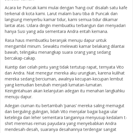
Acara ke Puncak kami mulai dengan ’hang-out’ disalah satu kafe
terkenal di kota kami. Larut malam baru tiba di Puncak dan
langsung menyerbu kamar tidur, kami semua tidur dikamar
lantai atas. Udara dingin membuatku terbangun dan menyadari
hanya Susi yang ada sementara Andra entah kemana.
Rasa haus membuatku beranjak menuju dapur untuk
mengambil minum. Sewaktu melewati kamar belakang dilantai
bawah, telingaku menangkap suara orang yang sedang
bercakap-cakap.
Kuintip dari celah pintu yang tidak tertutup rapat, ternyata Vito
dan Andra. Niat menegur mereka aku urungkan, karena kulihat
mereka sedang berciuman, awalnya kecupan-kecupan lembut
yang kemudian berubah menjadi lumatan-lumatan.
Keingintahuan akan kelanjutan adegan itu menahan langkahku
menuju dapur.
Adegan ciuman itu bertambah ’panas’ mereka saling memagut
dan berguling-gulingan, lidah Vito menjalar bagai bagai ular
ketelinga dan leher sementara tangannya menyusup kedalam t-
shirt meremas-remas payudara yang menyebabkan Andra
mendesah-desah, suaranya desahannya terdengar sangat