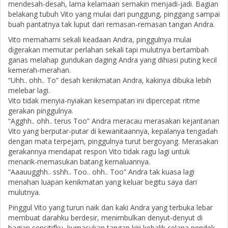
mendesah-desah, lama kelamaan semakin menjadi-jadi. Bagian
belakang tubuh Vito yang mulai dari punggung, pinggang sampai
buah pantatnya tak luput dari remasan-remasan tangan Andra.
Vito memahami sekali keadaan Andra, pinggulnya mulai
digerakan memutar perlahan sekali tapi mulutnya bertambah
ganas melahap gundukan daging Andra yang dihiasi puting kecil
kemerah-merahan.
“Uhh.. ohh.. To” desah kenikmatan Andra, kakinya dibuka lebih
melebar lagi.
Vito tidak menyia-nyiakan kesempatan ini dipercepat ritme
gerakan pinggulnya.
“Agghh.. ohh.. terus Too” Andra meracau merasakan kejantanan
Vito yang berputar-putar di kewanitaannya, kepalanya tengadah
dengan mata terpejam, pinggulnya turut bergoyang. Merasakan
gerakannya mendapat respon Vito tidak ragu lagi untuk
menarik-memasukan batang kemaluannya.
“Aaauugghh.. sshh.. Too.. ohh.. Too” Andra tak kuasa lagi
menahan luapan kenikmatan yang keluar begitu saya dari
mulutnya.
Pinggul Vito yang turun naik dan kaki Andra yang terbuka lebar
membuat darahku berdesir, menimbulkan denyut-denyut di
bagian sensitifku, kumasukan tangan kiri kebalik celana pendek