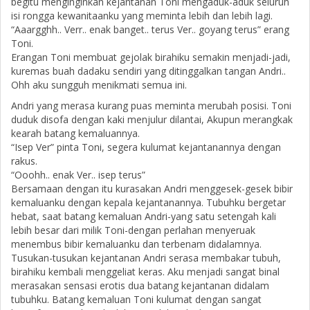
begitu menginginkan kejantanan Toni mengaduk-aduk seluruh
isi rongga kewanitaanku yang meminta lebih dan lebih lagi.
“Aaargghh.. Verr.. enak banget.. terus Ver.. goyang terus” erang
Toni.
Erangan Toni membuat gejolak birahiku semakin menjadi-jadi,
kuremas buah dadaku sendiri yang ditinggalkan tangan Andri..
Ohh aku sungguh menikmati semua ini.
Andri yang merasa kurang puas meminta merubah posisi. Toni
duduk disofa dengan kaki menjulur dilantai, Akupun merangkak
kearah batang kemaluannya.
“Isep Ver” pinta Toni, segera kulumat kejantanannya dengan
rakus.
“Ooohh.. enak Ver.. isep terus”
Bersamaan dengan itu kurasakan Andri menggesek-gesek bibir
kemaluanku dengan kepala kejantanannya. Tubuhku bergetar
hebat, saat batang kemaluan Andri-yang satu setengah kali
lebih besar dari milik Toni-dengan perlahan menyeruak
menembus bibir kemaluanku dan terbenam didalamnya.
Tusukan-tusukan kejantanan Andri serasa membakar tubuh,
birahiku kembali menggeliat keras. Aku menjadi sangat binal
merasakan sensasi erotis dua batang kejantanan didalam
tubuhku. Batang kemaluan Toni kulumat dengan sangat