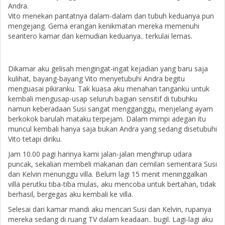
Andra.
Vito menekan pantatnya dalam-dalam dan tubuh keduanya pun
mengejang. Gema erangan kenikmatan mereka memenuhi
seantero kamar dan kemudian keduanya.. terkulai lemas.
Dikamar aku gelisah mengingat-ingat kejadian yang baru saja
kulihat, bayang-bayang Vito menyetubuhi Andra begitu
menguasai pikiranku. Tak kuasa aku menahan tanganku untuk
kembali mengusap-usap seluruh bagian sensitif di tubuhku
namun keberadaan Susi sangat mengganggu, menjelang ayam
berkokok barulah mataku terpejam. Dalam mimpi adegan itu
muncul kembali hanya saja bukan Andra yang sedang disetubuhi
Vito tetapi diriku.
Jam 10.00 pagi harinya kami jalan-jalan menghirup udara
puncak, sekalian membeli makanan dan cemilan sementara Susi
dan Kelvin menunggu villa. Belum lagi 15 menit meninggalkan
villa perutku tiba-tiba mulas, aku mencoba untuk bertahan, tidak
berhasil, bergegas aku kembali ke villa.
Selesai dari kamar mandi aku mencari Susi dan Kelvin, rupanya
mereka sedang di ruang TV dalam keadaan.. bugil. Lagi-lagi aku