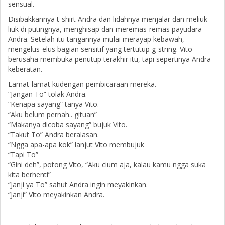
sensual.
Disibakkannya t-shirt Andra dan lidahnya menjalar dan meliuk-
liuk di putingnya, menghisap dan meremas-remas payudara
Andra. Setelah itu tangannya mulai merayap kebawah,
mengelus-elus bagian sensitif yang tertutup g-string. Vito
berusaha membuka penutup terakhir itu, tapi sepertinya Andra
keberatan.
Lamat-lamat kudengan pembicaraan mereka.
“Jangan To” tolak Andra.
“Kenapa sayang” tanya Vito.
“Aku belum pernah.. gituan”
“Makanya dicoba sayang” bujuk Vito.
“Takut To” Andra beralasan.
“Ngga apa-apa kok” lanjut Vito membujuk
“Tapi To”
“Gini deh”, potong Vito, “Aku cium aja, kalau kamu ngga suka
kita berhenti”
“Janji ya To” sahut Andra ingin meyakinkan.
“Janji” Vito meyakinkan Andra.