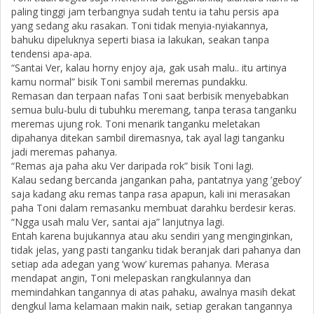
paling tinggi jam terbangnya sudah tentu ia tahu persis apa
yang sedang aku rasakan. Toni tidak menyia-nyiakannya,
bahuku dipeluknya seperti biasa ia lakukan, seakan tanpa
tendensi apa-apa.
“Santai Ver, kalau horny enjoy aja, gak usah malu.. itu artinya
kamu normal” bisik Toni sambil meremas pundakku.
Remasan dan terpaan nafas Toni saat berbisik menyebabkan
semua bulu-bulu di tubuhku meremang, tanpa terasa tanganku
meremas ujung rok. Toni menarik tanganku meletakan
dipahanya ditekan sambil diremasnya, tak ayal lagi tanganku
jadi meremas pahanya.
“Remas aja paha aku Ver daripada rok” bisik Toni lagi.
Kalau sedang bercanda jangankan paha, pantatnya yang ’geboy’
saja kadang aku remas tanpa rasa apapun, kali ini merasakan
paha Toni dalam remasanku membuat darahku berdesir keras.
“Ngga usah malu Ver, santai aja” lanjutnya lagi.
Entah karena bujukannya atau aku sendiri yang menginginkan,
tidak jelas, yang pasti tanganku tidak beranjak dari pahanya dan
setiap ada adegan yang ’wow’ kuremas pahanya. Merasa
mendapat angin, Toni melepaskan rangkulannya dan
memindahkan tangannya di atas pahaku, awalnya masih dekat
dengkul lama kelamaan makin naik, setiap gerakan tangannya