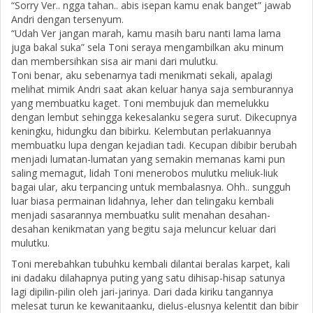
“Sorry Ver.. ngga tahan.. abis isepan kamu enak banget” jawab
Andri dengan tersenyum.
“Udah Ver jangan marah, kamu masih baru nanti lama lama
juga bakal suka” sela Toni seraya mengambilkan aku minum
dan membersihkan sisa air mani dari mulutku.
Toni benar, aku sebenarnya tadi menikmati sekali, apalagi
melihat mimik Andri saat akan keluar hanya saja semburannya
yang membuatku kaget. Toni membujuk dan memelukku
dengan lembut sehingga kekesalanku segera surut. Dikecupnya
keningku, hidungku dan bibirku. Kelembutan perlakuannya
membuatku lupa dengan kejadian tadi. Kecupan dibibir berubah
menjadi lumatan-lumatan yang semakin memanas kami pun
saling memagut, lidah Toni menerobos mulutku meliuk-liuk
bagai ular, aku terpancing untuk membalasnya. Ohh.. sungguh
luar biasa permainan lidahnya, leher dan telingaku kembali
menjadi sasarannya membuatku sulit menahan desahan-
desahan kenikmatan yang begitu saja meluncur keluar dari
mulutku.
Toni merebahkan tubuhku kembali dilantai beralas karpet, kali
ini dadaku dilahapnya puting yang satu dihisap-hisap satunya
lagi dipilin-pilin oleh jari-jarinya. Dari dada kiriku tangannya
melesat turun ke kewanitaanku, dielus-elusnya kelentit dan bibir