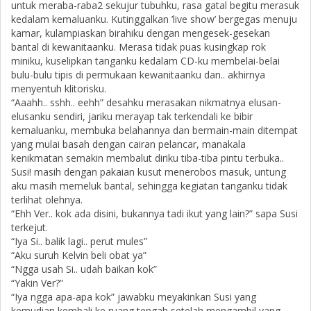
untuk meraba-raba2 sekujur tubuhku, rasa gatal begitu merasuk
kedalam kemaluanku. Kutinggalkan ’live show’ bergegas menuju
kamar, kulampiaskan birahiku dengan mengesek-gesekan
bantal di kewanitaanku. Merasa tidak puas kusingkap rok
miniku, kuselipkan tanganku kedalam CD-ku membelai-belai
bulu-bulu tipis di permukaan kewanitaanku dan.. akhirnya
menyentuh klitorisku.
“Aaahh.. sshh.. eehh” desahku merasakan nikmatnya elusan-
elusanku sendiri, jariku merayap tak terkendali ke bibir
kemaluanku, membuka belahannya dan bermain-main ditempat
yang mulai basah dengan cairan pelancar, manakala
kenikmatan semakin membalut diriku tiba-tiba pintu terbuka..
Susi! masih dengan pakaian kusut menerobos masuk, untung
aku masih memeluk bantal, sehingga kegiatan tanganku tidak
terlihat olehnya.
“Ehh Ver.. kok ada disini, bukannya tadi ikut yang lain?” sapa Susi
terkejut.
“Iya Si.. balik lagi.. perut mules”
“Aku suruh Kelvin beli obat ya”
“Ngga usah Si.. udah baikan kok”
“Yakin Ver?”
“Iya ngga apa-apa kok” jawabku meyakinkan Susi yang
kemudian kembali ke ruang tengah setelah mengambil yang