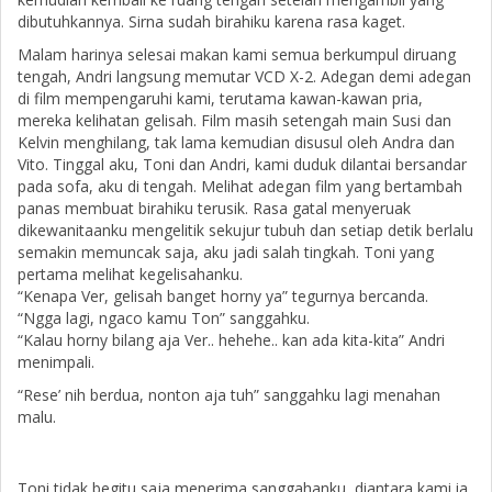
dibutuhkannya. Sirna sudah birahiku karena rasa kaget.
Malam harinya selesai makan kami semua berkumpul diruang
tengah, Andri langsung memutar VCD X-2. Adegan demi adegan
di film mempengaruhi kami, terutama kawan-kawan pria,
mereka kelihatan gelisah. Film masih setengah main Susi dan
Kelvin menghilang, tak lama kemudian disusul oleh Andra dan
Vito. Tinggal aku, Toni dan Andri, kami duduk dilantai bersandar
pada sofa, aku di tengah. Melihat adegan film yang bertambah
panas membuat birahiku terusik. Rasa gatal menyeruak
dikewanitaanku mengelitik sekujur tubuh dan setiap detik berlalu
semakin memuncak saja, aku jadi salah tingkah. Toni yang
pertama melihat kegelisahanku.
“Kenapa Ver, gelisah banget horny ya” tegurnya bercanda.
“Ngga lagi, ngaco kamu Ton” sanggahku.
“Kalau horny bilang aja Ver.. hehehe.. kan ada kita-kita” Andri
menimpali.
“Rese’ nih berdua, nonton aja tuh” sanggahku lagi menahan
malu.
Toni tidak begitu saja menerima sanggahanku, diantara kami ia