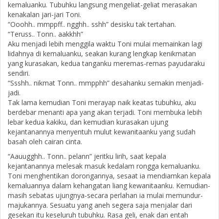
kemaluanku. Tubuhku langsung mengeliat-geliat merasakan
kenakalan jari-jari Toni.
“Ooohh.. mmppff.. ngghh.. sshh” desisku tak tertahan.
“Teruss.. Tonn.. aakkhh”
Aku menjadi lebih menggila waktu Toni mulai memainkan lagi
lidahnya di kemaluanku, seakan kurang lengkap kenikmatan
yang kurasakan, kedua tanganku meremas-remas payudaraku
sendiri.
“Ssshh.. nikmat Tonn.. mmpphh” desahanku semakin menjadi-
jadi.
Tak lama kemudian Toni merayap naik keatas tubuhku, aku
berdebar menanti apa yang akan terjadi. Toni membuka lebih
lebar kedua kakiku, dan kemudian kurasakan ujung
kejantanannya menyentuh mulut kewanitaanku yang sudah
basah oleh cairan cinta.
“Aauugghh.. Tonn.. pelann” jeritku lirih, saat kepala
kejantanannya melesak masuk kedalam rongga kemaluanku.
Toni menghentikan dorongannya, sesaat ia mendiamkan kepala
kemaluannya dalam kehangatan liang kewanitaanku. Kemudian-
masih sebatas ujungnya-secara perlahan ia mulai memundur-
majukannya. Sesuatu yang aneh segera saja menjalar dari
gesekan itu keseluruh tubuhku. Rasa geli, enak dan entah