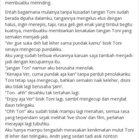
membuatku merinding.
Entah bagaimana mulainya tanpa kusadari tangan Toni sudah
berada dipaha dalamku, tangannya mengelus-elus dengan
halus, ingin menepis, tapi, rasa geli-geli enak yang timbul begitu
kuatnya, membuatku membiarkan kenakalan tangan Toni yang
semakin menjadi-jadi.
“Ver gue suka deh liat leher sama pundak kamu” bisik Toni
seraya mengecup pundakku.
Aku yang sudah terbuai elusannya karuan saja tambah menjadi-
jadi dengan kecupannya itu.
“Jangan Ton” namun aku berusaha menolak.
“Kenapa Ver, cuma pundak aja kan” tanpa perduli penolakanku
Toni tetap saja mengecup, bahkan semakin naik keleher, disini
aku tidak lagi berusaha ’jaim’.
“Ton.. ahh” desahku tak tertahan lagi.
“Enjoy aja Ver” bisik Toni lagi, sambil mengecup dan menjilat
daun telingaku.
“Ohh Ton” aku sudah tidak mampu lagi menahan, semua rasa
yang terpendam sejak melihat ’live show’ dan film, perlahan
merayapi lagi tubuhku.
Aku hanya mampu tengadah merasakan kenikmatan mulut Toni
di leher dan telingaku. Andri yang sedari tadi asik nonton