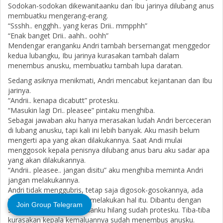
Sodokan-sodokan dikewanitaanku dan Ibu jarinya dilubang anus
membuatku mengerang-erang.
“Ssshh.. engghh.. yang keras Drii.. mmpphh”
“Enak banget Drii.. aahh.. oohh”
Mendengar eranganku Andri tambah bersemangat menggedor
kedua lubangku, Ibu jarinya kurasakan tambah dalam
menembus anusku, membuatku tambah lupa daratan.
Sedang asiknya menikmati, Andri mencabut kejantanan dan Ibu
jarinya.
“Andrii.. kenapa dicabutt” protesku.
“Masukin lagi Dri.. pleasee” pintaku menghiba.
Sebagai jawaban aku hanya merasakan ludah Andri berceceran
di lubang anusku, tapi kali ini lebih banyak. Aku masih belum
mengerti apa yang akan dilakukannya. Saat Andi mulai
menggosok kepala penisnya dilubang anus baru aku sadar apa
yang akan dilakukannya.
“Andrii.. pleasee.. jangan disitu” aku menghiba meminta Andri
jangan melakukannya.
Andri tidak menggubris, tetap saja digosok-gosokannya, ada
rasa geli-geli enak kala ia melakukan hal itu. Dibantu dengan
Join Group Telegram
sodokan jarinya dikemaluanku hilang sudah protesku. Tiba-tiba
kurasakan kepala kemaluannya sudah menembus anusku.