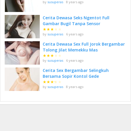
by
susuperas
8 years ago
Cerita Dewasa Seks Ngentot Full
Gambar Bugil Tanpa Sensor
★
★
★
★
★
by
susuperas
6 years ago
Cerita Dewasa Sex Full Jorok Bergambar
Tolong Jilat Memekku Mas
★
★
★
★
★
by
susuperas
6 years ago
Cerita Sex Bergambar Selingkuh
Bersama Sopir Kontol Gede
★
★
★
★
★
by
susuperas
8 years ago