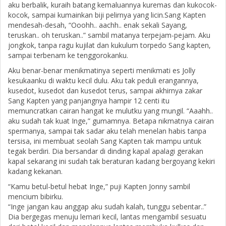
aku berbalik, kuraih batang kemaluannya kuremas dan kukocok-
kocok, sampai kumainkan biji pelirnya yang licin.Sang Kapten
mendesah-desah, “Ooohh.. aachh.. enak sekali Sayang,
teruskan.. oh teruskan..” sambil matanya terpejam-pejam. Aku
jongkok, tanpa ragu kujilat dan kukulum torpedo Sang kapten,
sampai terbenam ke tenggorokanku.
Aku benar-benar menikmatinya seperti menikmati es Jolly
kesukaanku di waktu kecil dulu. Aku tak peduli erangannya,
kusedot, kusedot dan kusedot terus, sampai akhirnya zakar
Sang Kapten yang panjangnya hampir 12 centi itu
memuncratkan cairan hangat ke mulutku yang mungil. “Aaahh..
aku sudah tak kuat Inge,” gumamnya. Betapa nikmatnya cairan
spermanya, sampai tak sadar aku telah menelan habis tanpa
tersisa, ini membuat seolah Sang Kapten tak mampu untuk
tegak berdiri. Dia bersandar di dinding kapal apalagi gerakan
kapal sekarang ini sudah tak beraturan kadang bergoyang kekiri
kadang kekanan.
“Kamu betul-betul hebat Inge,” puji Kapten Jonny sambil
mencium bibirku.
“Inge jangan kau anggap aku sudah kalah, tunggu sebentar..”
Dia bergegas menuju lemari kecil, lantas mengambil sesuatu