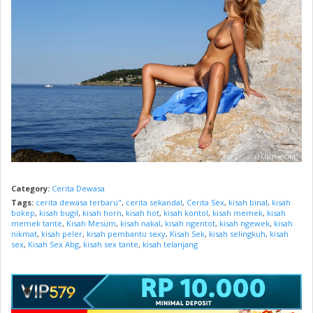
Category:
Cerita Dewasa
Tags:
cerita dewasa terbaru"
,
cerita sekandal
,
Cerita Sex
,
kisah binal
,
kisah
bokep
,
kisah bugil
,
kisah horn
,
kisah hot
,
kisah kontol
,
kisah memek
,
kisah
memek tante
,
Kisah Mesum
,
kisah nakal
,
kisah ngentot
,
kisah ngewek
,
kisah
nikmat
,
kisah peler
,
kisah pembantu sexy
,
Kisah Sek
,
kisah selingkuh
,
kisah
sex
,
Kisah Sex Abg
,
kisah sex tante
,
kisah telanjang