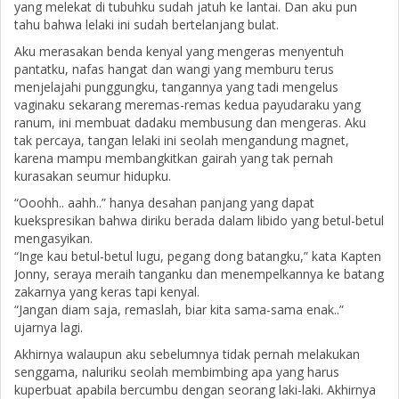
yang melekat di tubuhku sudah jatuh ke lantai. Dan aku pun
tahu bahwa lelaki ini sudah bertelanjang bulat.
Aku merasakan benda kenyal yang mengeras menyentuh
pantatku, nafas hangat dan wangi yang memburu terus
menjelajahi punggungku, tangannya yang tadi mengelus
vaginaku sekarang meremas-remas kedua payudaraku yang
ranum, ini membuat dadaku membusung dan mengeras. Aku
tak percaya, tangan lelaki ini seolah mengandung magnet,
karena mampu membangkitkan gairah yang tak pernah
kurasakan seumur hidupku.
“Ooohh.. aahh..” hanya desahan panjang yang dapat
kuekspresikan bahwa diriku berada dalam libido yang betul-betul
mengasyikan.
“Inge kau betul-betul lugu, pegang dong batangku,” kata Kapten
Jonny, seraya meraih tanganku dan menempelkannya ke batang
zakarnya yang keras tapi kenyal.
“Jangan diam saja, remaslah, biar kita sama-sama enak..”
ujarnya lagi.
Akhirnya walaupun aku sebelumnya tidak pernah melakukan
senggama, naluriku seolah membimbing apa yang harus
kuperbuat apabila bercumbu dengan seorang laki-laki. Akhirnya