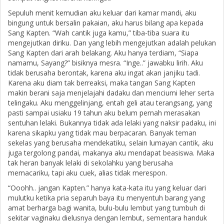
Sepuluh menit kemudian aku keluar dari kamar mandi, aku
bingung untuk bersalin pakaian, aku harus bilang apa kepada
Sang Kapten. “Wah cantik juga kamu,” tiba-tiba suara itu
mengejutkan diriku. Dan yang lebih mengejutkan adalah pelukan
Sang Kapten dari arah belakang. Aku hanya terdiam, “Siapa
namamu, Sayang?” bisiknya mesra. “Inge..” jawabku lirih. Aku
tidak berusaha berontak, karena aku ingat akan janjiku tadi.
Karena aku diam tak berreaksi, maka tangan Sang Kapten
makin berani saja menjelajahi dadaku dan menciumi leher serta
telingaku. Aku menggelinjang, entah geli atau terangsang, yang
pasti sampai usiaku 19 tahun aku belum pernah merasakan
sentuhan lelaki. Bukannya tidak ada lelaki yang naksir padaku, ini
karena sikapku yang tidak mau berpacaran. Banyak teman
sekelas yang berusaha mendekatiku, selain lumayan cantik, aku
juga tergolong pandai, makanya aku mendapat beasiswa. Maka
tak heran banyak lelaki di sekolahku yang berusaha
memacariku, tapi aku cuek, alias tidak merespon.
“Ooohh.. jangan Kapten.” hanya kata-kata itu yang keluar dari
mulutku ketika pria separuh baya itu menyentuh barang yang
amat berharga bagi wanita, bulu-bulu lembut yang tumbuh di
sekitar vaginaku dielusnya dengan lembut, sementara handuk