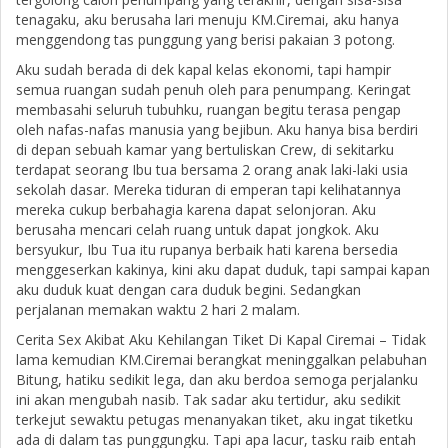
tenagaku, aku berusaha lari menuju KM.Ciremai, aku hanya
menggendong tas punggung yang berisi pakaian 3 potong.
Aku sudah berada di dek kapal kelas ekonomi, tapi hampir
semua ruangan sudah penuh oleh para penumpang. Keringat
membasahi seluruh tubuhku, ruangan begitu terasa pengap
oleh nafas-nafas manusia yang bejibun. Aku hanya bisa berdiri
di depan sebuah kamar yang bertuliskan Crew, di sekitarku
terdapat seorang Ibu tua bersama 2 orang anak laki-laki usia
sekolah dasar. Mereka tiduran di emperan tapi kelihatannya
mereka cukup berbahagia karena dapat selonjoran. Aku
berusaha mencari celah ruang untuk dapat jongkok. Aku
bersyukur, Ibu Tua itu rupanya berbaik hati karena bersedia
menggeserkan kakinya, kini aku dapat duduk, tapi sampai kapan
aku duduk kuat dengan cara duduk begini. Sedangkan
perjalanan memakan waktu 2 hari 2 malam.
Cerita Sex Akibat Aku Kehilangan Tiket Di Kapal Ciremai – Tidak
lama kemudian KM.Ciremai berangkat meninggalkan pelabuhan
Bitung, hatiku sedikit lega, dan aku berdoa semoga perjalanku
ini akan mengubah nasib. Tak sadar aku tertidur, aku sedikit
terkejut sewaktu petugas menanyakan tiket, aku ingat tiketku
ada di dalam tas punggungku. Tapi apa lacur, tasku raib entah