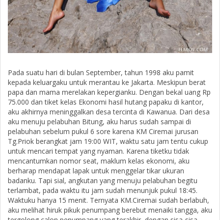
Pada suatu hari di bulan September, tahun 1998 aku pamit
kepada keluargaku untuk merantau ke Jakarta. Meskipun berat
papa dan mama merelakan kepergianku. Dengan bekal uang Rp
75.000 dan tiket kelas Ekonomi hasil hutang papaku di kantor,
aku akhirnya meninggalkan desa tercinta di Kawanua. Dari desa
aku menuju pelabuhan Bitung, aku harus sudah sampai di
pelabuhan sebelum pukul 6 sore karena KM Ciremai jurusan
Tg.Priok berangkat jam 19:00 WIT, waktu satu jam tentu cukup
untuk mencari tempat yang nyaman. Karena tiketku tidak
mencantumkan nomor seat, maklum kelas ekonomi, aku
berharap mendapat lapak untuk menggelar tikar ukuran
badanku. Tapi sial, angkutan yang menuju pelabuhan begitu
terlambat, pada waktu itu jam sudah menunjuk pukul 18:45.
Waktuku hanya 15 menit. Ternyata KM.Ciremai sudah berlabuh,
aku melihat hiruk pikuk penumpang berebut menaiki tangga, aku
tergolong calon penumpang yang terakhir, dengan sisa-sisa