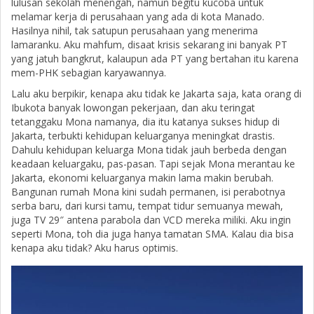
lulusan sekolah menengah, namun begitu kucoba untuk
melamar kerja di perusahaan yang ada di kota Manado.
Hasilnya nihil, tak satupun perusahaan yang menerima
lamaranku. Aku mahfum, disaat krisis sekarang ini banyak PT
yang jatuh bangkrut, kalaupun ada PT yang bertahan itu karena
mem-PHK sebagian karyawannya.
Lalu aku berpikir, kenapa aku tidak ke Jakarta saja, kata orang di
Ibukota banyak lowongan pekerjaan, dan aku teringat
tetanggaku Mona namanya, dia itu katanya sukses hidup di
Jakarta, terbukti kehidupan keluarganya meningkat drastis.
Dahulu kehidupan keluarga Mona tidak jauh berbeda dengan
keadaan keluargaku, pas-pasan. Tapi sejak Mona merantau ke
Jakarta, ekonomi keluarganya makin lama makin berubah.
Bangunan rumah Mona kini sudah permanen, isi perabotnya
serba baru, dari kursi tamu, tempat tidur semuanya mewah,
juga TV 29″ antena parabola dan VCD mereka miliki. Aku ingin
seperti Mona, toh dia juga hanya tamatan SMA. Kalau dia bisa
kenapa aku tidak? Aku harus optimis.