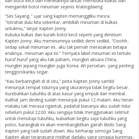
dari botol kecil dan menelannya lantas membuka kulkas dan
mengambil botol minuman sejenis Kratingdaeng.
“Sini Sayang..” ujar sang kapten memanggilku mesra.
“Istirahat dulu kita sebentar, ambillah minuman di kulkas
untukmu,” lanjut Kapten Jonny.
Kubuka kulkas dan kuraih botol kecil seperti yang diminum
Kapten Jonny. Aku meminumnya sedikit demi sedikit, “Ooohh..
sedap sekali minuman ini.. aku tak pernah merasakan betapa
enaknya.. minuman apa ini.” Ternyata label minuman ini tertulis
huruf-huruf yang aku tak paham, mungkin aksara China,
mungkin Jepang mungkin juga Korea. Ah persetan.. yang penting
tenggorokanku segar.
“Kau berbaringlah di di situ,” pinta Kapten Jonny sambil
menunjuk tempat tidurnya yang ukurannya tidak begitu besar.
Kurebahkan tubuhku di atas kasur yang empuk dan membal.
Kulihat jam dinding sudah menunjuk pukul 12 malam. Aku heran
mataku tak merasa ngantuk, padahal biasanya aku sudah tidur
sebelum pukul 22:00. Aku sengaja tidak menggunakan selimut
untuk menutupi tubuhku, kubiarkan begitu saja tubuhku yang
polos, barangkali ini akan membangkitkan gairah libido Sang
Kapten yang tadi sudah down. Aku berharap semoga Sang
Kapten akan terangsang melihat dadaku yang sengaja kuremas-