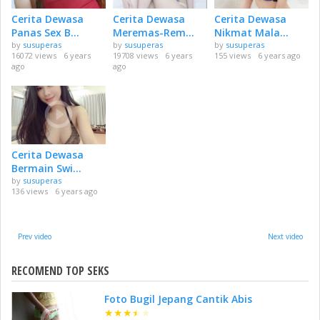
Cerita Dewasa
Cerita Dewasa
Cerita Dewasa
Panas Sex B...
Meremas-Rem...
Nikmat Mala...
by
susuperas
by
susuperas
by
susuperas
16072 views
6 years
19708 views
6 years
155 views
6 years ago
ago
ago
Cerita Dewasa
Bermain Swi...
by
susuperas
136 views
6 years ago
Prev video
Next video
RECOMEND TOP SEKS
Foto Bugil Jepang Cantik Abis
★
★
★
★
★