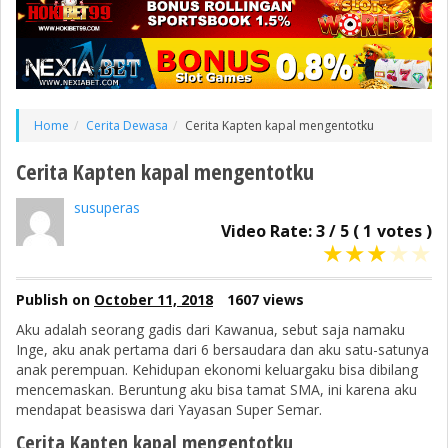
Home
Cerita Dewasa
Cerita Kapten kapal mengentotku
Cerita Kapten kapal mengentotku
susuperas
Video Rate:
3
/
5
(
1
votes )
★
★
★
★
★
Publish on
October 11, 2018
1607 views
Aku adalah seorang gadis dari Kawanua, sebut saja namaku
Inge, aku anak pertama dari 6 bersaudara dan aku satu-satunya
anak perempuan. Kehidupan ekonomi keluargaku bisa dibilang
mencemaskan. Beruntung aku bisa tamat SMA, ini karena aku
mendapat beasiswa dari Yayasan Super Semar.
Cerita Kapten kapal mengentotku