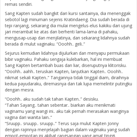
remas sendiri.
Sang Kapten sudah bangkit dari kursi santainya, dia menenggak
sebotol lagi minuman sejenis Kratindaeng. Dia sudah berada di
tepi ranjang, sekarang dia mulai mengelus-elus kakiku dari ujung
jari merambat ke atas dan berhenti lama-lama di pahaku,
mengusap-usap dan menjilatinya, dan sekarang lidahnya sudah
berada di mulut vaginaku. “Ooohh.. geli..”
Sejurus kemudian lidahnya dijulurkan dan menyapu permukaan
bibir vaginaku. Pahaku sengaja kulebarkan, hal ini membuat
Sang Kapten bertambah buas dan liar, diseruputnya klitorisku.
“Ooohh.. aahh.. teruskan Kapten, lanjutkan Kapten.. Ooohh..
nikmat sekali Kapten..” Tangannya tidak tinggal diam, diraihnya
kedua payudaraku, diremasnya dan tak lupa memelintir putingku
dengan mesra.
“Ooohh.. aku sudah tak tahan Kapten..” desisku.
“Tahan Sayang.. tahan sebentar.. biarkan aku menikmati
vaginamu yang wangi ini.. aku tak pernah merasakan wanginya
vagina dari wanita lain..”
“Sruupp.. sruupp.. sruupp..” Terus saja mulut Kapten Jonny
dengan rajinnya menjelajah bagian dalam vaginaku yang sudah
empot-empotan ini akibat rangsangan yang amat tinggi.