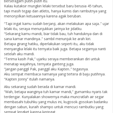
berseragam putih-putih itu.
Kalau kutaksir mungkin lelaki tersebut baru berusia 45 tahun,
tapi masih tegap dan atletis, hanya kumis dan rambutnya yang
menonjolkan ketuaannya karena agak beruban.
“Tapi ingat kamu sudah berjanji, akan melakukan apa saja..” ujar
lelaki itu, seraya menunjukkan jarinya ke jidatku.
“Sekarang kamu mandi, biar tidak bau, tuh handuknya dan di
sana kamar mandinya..” sambil menunjuk ke arah kiri.
Betapa girang hatiku, diperlakukan seperti itu, aku tidak
menyangka lelaki itu ternyata baik juga. Betapa segarnya nanti
setelah aku mandi.
“Terima kasih Pak,” ujarku seraya memberanikan diri untuk
menatap wajahnya, ternyata ganteng juga.
“Jangan panggil Pak, panggil aku Kapten..” tegasnya.
Aku sempat membaca namanya yang tertera di baju putihnya.
“Kapten Jonny” itulah namanya.
Aku sekarang sudah berada di kamar mandi.
“Wah, betapa wanginya tuh kamar mandi,” gumamku nyaris tak
terdengar. Kunyalakan showernya maka muncratlah air segar
membasahi tubuhku yang mulus ini, kugosok-gosokan badanku
dengan sabun, kuraih shampo untuk mencuci rambutku yang
sempat lengket karena keringat.