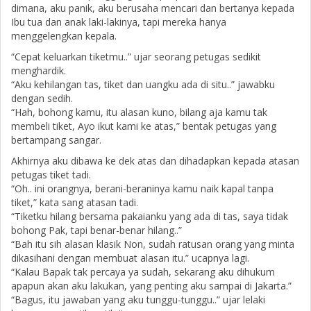
dimana, aku panik, aku berusaha mencari dan bertanya kepada
Ibu tua dan anak laki-lakinya, tapi mereka hanya
menggelengkan kepala.
“Cepat keluarkan tiketmu..” ujar seorang petugas sedikit
menghardik.
“Aku kehilangan tas, tiket dan uangku ada di situ..” jawabku
dengan sedih.
“Hah, bohong kamu, itu alasan kuno, bilang aja kamu tak
membeli tiket, Ayo ikut kami ke atas,” bentak petugas yang
bertampang sangar.
Akhirnya aku dibawa ke dek atas dan dihadapkan kepada atasan
petugas tiket tadi.
“Oh.. ini orangnya, berani-beraninya kamu naik kapal tanpa
tiket,” kata sang atasan tadi.
“Tiketku hilang bersama pakaianku yang ada di tas, saya tidak
bohong Pak, tapi benar-benar hilang..”
“Bah itu sih alasan klasik Non, sudah ratusan orang yang minta
dikasihani dengan membuat alasan itu.” ucapnya lagi.
“Kalau Bapak tak percaya ya sudah, sekarang aku dihukum
apapun akan aku lakukan, yang penting aku sampai di Jakarta.”
“Bagus, itu jawaban yang aku tunggu-tunggu..” ujar lelaki