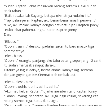
“Sudah Kapten.. lekas masukkan batang zakarmu, aku sudah
tidak tahan..”
“Baik, rasakanlah Sayang.. betapa nikmatnya rudalku ini..”
“Tapi pelan-pelan Kapten, aku benar-benar masih perawan..”
“Oke, aku melakukannya dengan hati-hati..” janji Kapten Jonny.
“Buka lebar pahamu, Inge..” saran Kapten Jonny.
Dan..
“Blleess..”
“Ooohh.. aahh..” desisku, padahal zakar itu baru masuk tiga
perempatnya.
“Bles.. bless..”
“Ooohh..” erangku panjang, aku tahu batang sepanjang 12 centi
itu sudah merusak selaput daraku.
Ditariknya lagi rudalnya, lantas dimasukannya lagi seirama
dengan goyangan KM.Ciremai oleh ombak laut.
“Bless.. bless.. bless..”
“Ooohh.. oohh.. oohh.. aahh.. aahh..”
“Aku mau keluar Kapten,” ujarku memberi tahu Kapten Jonny.
“Tahan Sayang.. sebentar.. aku juga ingin keluar, sekarang kita
hitung sampai tiga. Satu.. dua.. tiga..”
“Crott.. crott.. crot..” sperma Kapten Jonny membasahi gua gelap