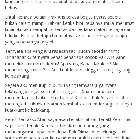
langsung meremas remas buah dadaku yang telah terbuka
bebas.
Entah kenapa belaian Pak Aris terasa begitu nyata, seperti
bukan dalam mimpi. Bahkan ketika bibir tebalnya mulai melumat
kupingku aku sempat tersentak dan perlahan-lahan terjaga dari
tidurku. Namun betapa terkejutnya aku saat mengetahui apa
yang sebenarnya terjadi.
Ternyata apa yang aku rasakan tadi bukan sekedar mimpi.
Dihadapanku ternyata benar-benar ada sosok Pak Aris yang
memeluk tubuhku.Pak Aris! Apa yang Bapak lakukan? Aku
mendorong tubuh Pak Aris kuat-kuat sehingga dia terjengkang
ke belakang.
Segera aku menutupi tubuhku yang ternyata juga nyaris
telanjang dengan selimut.Tenang, Lis! Sudah lama aku
memendam nafsuku terhadapmu! Kembali Pak Aris mencoba
merengkuh tubuhku. Namun kembali aku mendorong tubuhnya
kuat-kuat ke belakang.
Pergi! Bentakku.Atau saya akan teriak!Silahkan teriak! Percuma
saja kamu teriak. Karena tidak akan ada orang yang
mendengarmu. Apa kamu lupa, Pak Dimas dan keluarga tadi
sore sudah berangkat ke Bandung untuk liburan! Jadi lebih baik