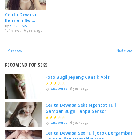
Cerita Dewasa
Bermain Swi...
by
susuperas
131 views
6 years ago
Prev video
Next video
RECOMEND TOP SEKS
Foto Bugil Jepang Cantik Abis
★
★
★
★
★
by
susuperas
8 years ago
Cerita Dewasa Seks Ngentot Full
Gambar Bugil Tanpa Sensor
★
★
★
★
★
by
susuperas
6 years ago
Cerita Dewasa Sex Full Jorok Bergambar