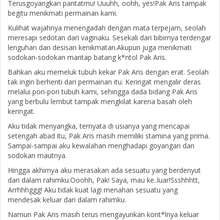
Terusgoyangkan pantatmu! Uuuhh, oohh, yes!Pak Aris tampak
begitu menikmati permainan kami.
Kulihat wajahnya menengadah dengan mata terpejam, seolah
meresapi sedotan dari vaginaku. Sesekali dari bibirnya terdengar
lenguhan dan desisan kenikmatan.Akupun juga menikmati
sodokan-sodokan mantap batang k*ntol Pak Aris.
Bahkan aku memeluk tubuh kekar Pak Aris dengan erat. Seolah
tak ingin berhenti dari permainan itu. Keringat mengalir deras
melalui pori-pori tubuh kami, sehingga dada bidang Pak Aris
yang berbulu lembut tampak mengkilat karena basah oleh
keringat.
Aku tidak menyangka, ternyata di usianya yang mencapai
setengah abad itu, Pak Aris masih memiliki stamina yang prima.
Sampai-sampai aku kewalahan menghadapi goyangan dan
sodokan mautnya.
Hingga akhirnya aku merasakan ada sesuatu yang berdenyut
dari dalam rahimku.Ooohh, Pak! Saya, mau ke..luar!Ssshhhtt,
Arrhhhggg! Aku tidak kuat lagi menahan sesuatu yang
mendesak keluar dari dalam rahimku.
Namun Pak Aris masih terus mengayunkan kont*lnya keluar