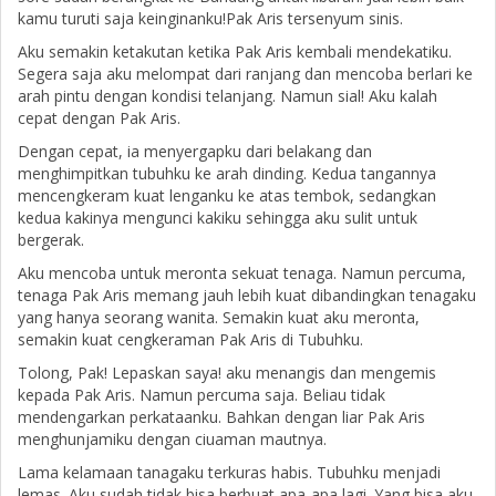
kamu turuti saja keinginanku!Pak Aris tersenyum sinis.
Aku semakin ketakutan ketika Pak Aris kembali mendekatiku.
Segera saja aku melompat dari ranjang dan mencoba berlari ke
arah pintu dengan kondisi telanjang. Namun sial! Aku kalah
cepat dengan Pak Aris.
Dengan cepat, ia menyergapku dari belakang dan
menghimpitkan tubuhku ke arah dinding. Kedua tangannya
mencengkeram kuat lenganku ke atas tembok, sedangkan
kedua kakinya mengunci kakiku sehingga aku sulit untuk
bergerak.
Aku mencoba untuk meronta sekuat tenaga. Namun percuma,
tenaga Pak Aris memang jauh lebih kuat dibandingkan tenagaku
yang hanya seorang wanita. Semakin kuat aku meronta,
semakin kuat cengkeraman Pak Aris di Tubuhku.
Tolong, Pak! Lepaskan saya! aku menangis dan mengemis
kepada Pak Aris. Namun percuma saja. Beliau tidak
mendengarkan perkataanku. Bahkan dengan liar Pak Aris
menghunjamiku dengan ciuaman mautnya.
Lama kelamaan tanagaku terkuras habis. Tubuhku menjadi
lemas. Aku sudah tidak bisa berbuat apa-apa lagi. Yang bisa aku