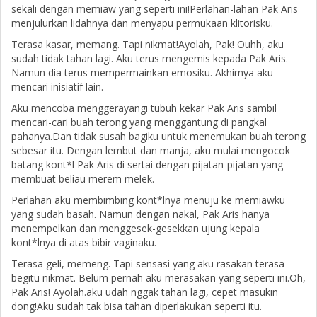
sekali dengan memiaw yang seperti ini!Perlahan-lahan Pak Aris
menjulurkan lidahnya dan menyapu permukaan klitorisku.
Terasa kasar, memang. Tapi nikmat!Ayolah, Pak! Ouhh, aku
sudah tidak tahan lagi. Aku terus mengemis kepada Pak Aris.
Namun dia terus mempermainkan emosiku. Akhirnya aku
mencari inisiatif lain.
Aku mencoba menggerayangi tubuh kekar Pak Aris sambil
mencari-cari buah terong yang menggantung di pangkal
pahanya.Dan tidak susah bagiku untuk menemukan buah terong
sebesar itu. Dengan lembut dan manja, aku mulai mengocok
batang kont*l Pak Aris di sertai dengan pijatan-pijatan yang
membuat beliau merem melek.
Perlahan aku membimbing kont*lnya menuju ke memiawku
yang sudah basah. Namun dengan nakal, Pak Aris hanya
menempelkan dan menggesek-gesekkan ujung kepala
kont*lnya di atas bibir vaginaku.
Terasa geli, memeng. Tapi sensasi yang aku rasakan terasa
begitu nikmat. Belum pernah aku merasakan yang seperti ini.Oh,
Pak Aris! Ayolah.aku udah nggak tahan lagi, cepet masukin
dong!Aku sudah tak bisa tahan diperlakukan seperti itu.