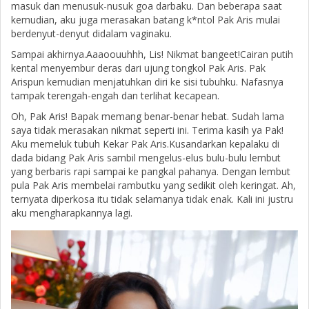
masuk dan menusuk-nusuk goa darbaku. Dan beberapa saat
kemudian, aku juga merasakan batang k*ntol Pak Aris mulai
berdenyut-denyut didalam vaginaku.
Sampai akhirnya.Aaaoouuhhh, Lis! Nikmat bangeet!Cairan putih
kental menyembur deras dari ujung tongkol Pak Aris. Pak
Arispun kemudian menjatuhkan diri ke sisi tubuhku. Nafasnya
tampak terengah-engah dan terlihat kecapean.
Oh, Pak Aris! Bapak memang benar-benar hebat. Sudah lama
saya tidak merasakan nikmat seperti ini. Terima kasih ya Pak!
Aku memeluk tubuh Kekar Pak Aris.Kusandarkan kepalaku di
dada bidang Pak Aris sambil mengelus-elus bulu-bulu lembut
yang berbaris rapi sampai ke pangkal pahanya. Dengan lembut
pula Pak Aris membelai rambutku yang sedikit oleh keringat. Ah,
ternyata diperkosa itu tidak selamanya tidak enak. Kali ini justru
aku mengharapkannya lagi.