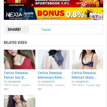
SHARE!
Tweet
RELATED VIDEO
Cerita Dewasa
Cerita Dewasa
Cerita Dewasa
Panas Sex B...
Meremas-Rem...
Nikmat Mala...
by
susuperas
by
susuperas
by
susuperas
16070 views
6 years
19705 views
6 years
153 views
6 years ago
ago
ago