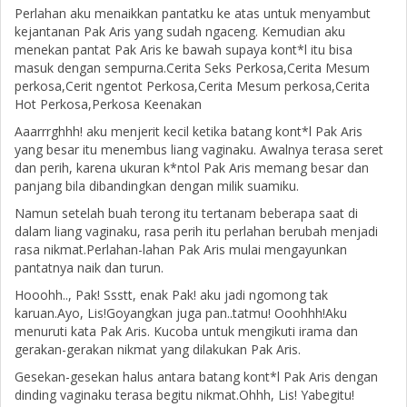
Perlahan aku menaikkan pantatku ke atas untuk menyambut
kejantanan Pak Aris yang sudah ngaceng. Kemudian aku
menekan pantat Pak Aris ke bawah supaya kont*l itu bisa
masuk dengan sempurna.Cerita Seks Perkosa,Cerita Mesum
perkosa,Cerit ngentot Perkosa,Cerita Mesum perkosa,Cerita
Hot Perkosa,Perkosa Keenakan
Aaarrrghhh! aku menjerit kecil ketika batang kont*l Pak Aris
yang besar itu menembus liang vaginaku. Awalnya terasa seret
dan perih, karena ukuran k*ntol Pak Aris memang besar dan
panjang bila dibandingkan dengan milik suamiku.
Namun setelah buah terong itu tertanam beberapa saat di
dalam liang vaginaku, rasa perih itu perlahan berubah menjadi
rasa nikmat.Perlahan-lahan Pak Aris mulai mengayunkan
pantatnya naik dan turun.
Hooohh.., Pak! Ssstt, enak Pak! aku jadi ngomong tak
karuan.Ayo, Lis!Goyangkan juga pan..tatmu! Ooohhh!Aku
menuruti kata Pak Aris. Kucoba untuk mengikuti irama dan
gerakan-gerakan nikmat yang dilakukan Pak Aris.
Gesekan-gesekan halus antara batang kont*l Pak Aris dengan
dinding vaginaku terasa begitu nikmat.Ohhh, Lis! Yabegitu!