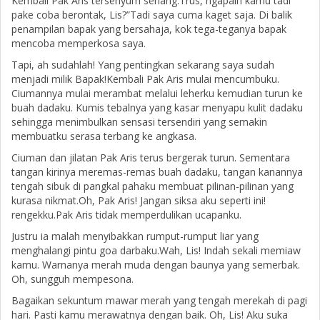
Kembali Pak Aris tersenyum senang.Trus, ngapain kamu tadi
pake coba berontak, Lis?”Tadi saya cuma kaget saja. Di balik
penampilan bapak yang bersahaja, kok tega-teganya bapak
mencoba memperkosa saya.
Tapi, ah sudahlah! Yang pentingkan sekarang saya sudah
menjadi milik Bapak!Kembali Pak Aris mulai mencumbuku.
Ciumannya mulai merambat melalui leherku kemudian turun ke
buah dadaku. Kumis tebalnya yang kasar menyapu kulit dadaku
sehingga menimbulkan sensasi tersendiri yang semakin
membuatku serasa terbang ke angkasa.
Ciuman dan jilatan Pak Aris terus bergerak turun. Sementara
tangan kirinya meremas-remas buah dadaku, tangan kanannya
tengah sibuk di pangkal pahaku membuat pilinan-pilinan yang
kurasa nikmat.Oh, Pak Aris! Jangan siksa aku seperti ini!
rengekku.Pak Aris tidak memperdulikan ucapanku.
Justru ia malah menyibakkan rumput-rumput liar yang
menghalangi pintu goa darbaku.Wah, Lis! Indah sekali memiaw
kamu. Warnanya merah muda dengan baunya yang semerbak.
Oh, sungguh mempesona.
Bagaikan sekuntum mawar merah yang tengah merekah di pagi
hari. Pasti kamu merawatnya dengan baik. Oh, Lis! Aku suka