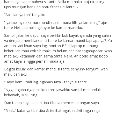
baru saya sadar bahwa si tante Nella memakai baju training
tipis mungkin baru lari atau fitness di lantai 2.
“Abis lari ya tan” tanyaku
“Iya tapi nyari kamar mandi susah mana liftnya lama lagi” ujar
tante Nella sambil ngeloyor ke kamar mandiku.
Sambil jalan ke dapur saya berfikir kok kayaknya ada yang salah
ya dengan membiarkan si tante ke kamar mandi tapi apa ya?. Ya
ampun tadi khan saya lagi nonton BF di laptop memang
kebetulan mau coli sih maklum belum ada pasangan/pacar. Wah
mati aku ketahuan dah sama tante Nella. Ah bodo amat bodo
amat kaya ia ngga pernah muda aja.
Begitu keluar dari kamar mandi si tante senyum-senyum, wah
malu deh aku.
“Hayo kamu tadi lagi ngapain Rizal? tanya si tante.
“Ngga ngapa-ngapain kok tan” jawabku sambil menunduk
kebawah, Malu cing.
Dan tanpa saya sadari tiba-tiba ia mencekal tangan saya.
“Rizal..” katanya tiba-tiba & terlihat agak sedikit ragu-ragu.