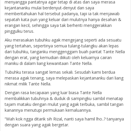
menyangga pantatnya agar tetap di atas dan saya merasa
kejantananku mulai berdenyut-denyut dan saya
memberitahukan hal tersebut padanya, tapi ia tak menjawab
sepatah kata pun yang keluar dari mulutnya hanya desahan &
erangan kecil, sehingga saya tak berhenti menggerakkan
pinggulku terus.
Aku merasakan tubuhku agak mengejang seperti ada sesuatu
yang tertahan, sepertinya semua tulang-tulangku akan lepas
dari tubuhku, tanganku menggenggam buah pantat Tante Nella
dengan erat, yang kemudian diikuti oleh keluarnya cairan
maniku di dalam liang kewanitaan Tante Nella.
Tubuhku terasa sangat lemas sekali. Sesudah kami berdua
merasa agak tenang, saya melepaskan kejantananku dari liang
nikmat milik Tante Nella.
Dengan rasa kecapaian yang luar biasa Tante Nella
membalikkan tubuhnya & duduk di sampingku sambil menatap
tajam mataku dengan mulut yang agak terbuka, sambil tangan
kanannya menutupi permukaan kemaluannya.
“Wah kok ngga ditarik sih Rizal, nanti saya hamil lho..? tanyanya
dengan suara yang agak bergetar.