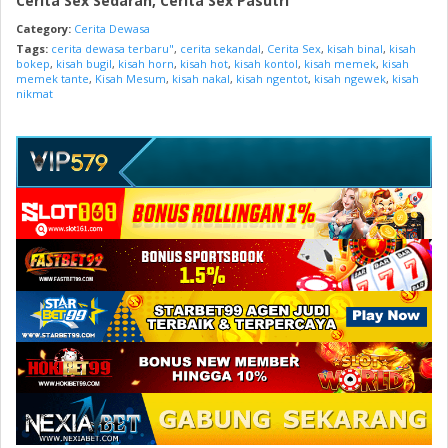
Cerita Sex Sedarah, Cerita Sex Pasutri
Category:
Cerita Dewasa
Tags:
cerita dewasa terbaru"
,
cerita sekandal
,
Cerita Sex
,
kisah binal
,
kisah
bokep
,
kisah bugil
,
kisah horn
,
kisah hot
,
kisah kontol
,
kisah memek
,
kisah
memek tante
,
Kisah Mesum
,
kisah nakal
,
kisah ngentot
,
kisah ngewek
,
kisah
nikmat