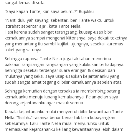
sangat lemas di sofa.
“Saya kapan Tante, kan saya belum..?” Rujukku.
“Nanti dulu yah sayang, sebentar.. beri Tante waktu untuk
istirahat sebentar aja”, kata Tante Nella.
Tapi karena sudah sangat terangsang, kuusap-usap bibir
kemaluannya sampai mengenai klitorisnya, saya dekati toketnya
yang menantang itu sambil kujilati ujungnya, sesekali kuremas
toket yang satunya.
Sehingga rupanya Tante Nella juga tak tahan menerima
paksaan rangsangan-rangsangan yang kulakukan terhadapnya.
Sehingga sesekali terdengar suara erangan & desisan dari
mulutnya yang seksi. saya usap-usapkan kejantananku yang
sudah sangat amat tegang di bibir kemaluannya sebelah atas.
Sehingga kemudian dengan terpaksa ia membimbing batang
kemaluanku menuju lubang kemaluannya. Pelan-pelan saya
dorong kejantananku agar masuk semua.
Kepala kejantananku mulai menyentuh bibir kewanitaan Tante
Nella. “Ssshh..” rasanya benar-benar tak bisa kubayangkan
sebelumnya. Lalu Tante Nella mulai menyuruhku untuk
memasukan kejantananku ke liang kewanitaannya lebih dalam