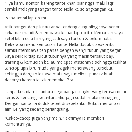
” Iya kamu nonton bareng tante khan biar ngga malu lagi”
sambil melayang tangan tante Nella ke selangkangan ku.
“sana ambil laptop mu”
Asik banget dah pikirku tanpa tendeng aling-aling saya berlari
kekamar mandi & membawa keluar laptop itu. Kemudian saya
setel lebih dulu film yang tadi saya tonton & belum habis.
Beberapa menit kemudian Tante Nella duduk disebelahku
sambil membawa teh panas dengan wangi tubuh yang segar.
Saya selidiki tiap sudut tubuhnya yang masih terbalut baju
training & kemudian beliau melepas atasannya sehingga terlihat
tanktop tipis biru muda yang agak menerawang tersebut,
sehingga dengan leluasa mata saya melihat puncak buah
dadanya karena ia tak memakai Bra.
Tanpa kusadari, di antara degupan jantungku yang terasa mulai
keras & kencang, kejantananku juga sudah mulai menegang.
Dengan santai ia duduk tepat di sebelahku, & ikut menonton
film BF yang sedang berlangsung.
“Cakep-cakep juga yang main..” akhirnya ia memberi
komentarnya.