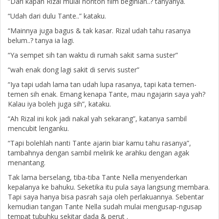
“Dari kapan Rizal mulai nonton film beginian..? tanyanya.
“Udah dari dulu Tante..” kataku.
“Mainnya juga bagus & tak kasar. Rizal udah tahu rasanya
belum..? tanya ia lagi.
“Ya sempet sih tan waktu di rumah sakit sama suster”
“wah enak dong lagi sakit di servis suster”
“Iya tapi udah lama tan udah lupa rasanya, tapi kata temen-
temen sih enak. Emang kenapa Tante, mau ngajarin saya yah?
Kalau iya boleh juga sih”, kataku.
“Ah Rizal ini kok jadi nakal yah sekarang”, katanya sambil
mencubit lenganku.
“Tapi bolehlah nanti Tante ajarin biar kamu tahu rasanya”,
tambahnya dengan sambil melirik ke arahku dengan agak
menantang.
Tak lama berselang, tiba-tiba Tante Nella menyenderkan
kepalanya ke bahuku. Seketika itu pula saya langsung membara.
Tapi saya hanya bisa pasrah saja oleh perlakuannya. Sebentar
kemudian tangan Tante Nella sudah mulai mengusap-ngusap
tempat tubuhku sekitar dada & perut .