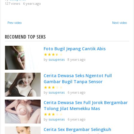
127 views
6 years ago
Prev video
Next video
RECOMEND TOP SEKS
Foto Bugil Jepang Cantik Abis
★
★
★
★
★
by
susuperas
8 years ago
Cerita Dewasa Seks Ngentot Full
Gambar Bugil Tanpa Sensor
★
★
★
★
★
by
susuperas
6 years ago
Cerita Dewasa Sex Full Jorok Bergambar
Tolong Jilat Memekku Mas
★
★
★
★
★
by
susuperas
6 years ago
Cerita Sex Bergambar Selingkuh