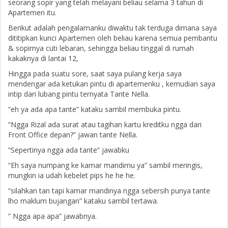
seorang sopir yang telah melayani beliau selama 3 tahun di
Apartemen itu.
Berikut adalah pengalamanku diwaktu tak terduga dimana saya
dititipkan kunci Apartemen oleh beliau karena semua pembantu
& sopirnya cuti lebaran, sehingga beliau tinggal di rumah
kakaknya di lantai 12,
Hingga pada suatu sore, saat saya pulang kerja saya
mendengar ada ketukan pintu di apartemenku , kemudian saya
intip dari lubang pintu ternyata Tante Nella.
“eh ya ada apa tante” kataku sambil membuka pintu.
“Ngga Rizal ada surat atau tagihan kartu kreditku ngga dari
Front Office depan?” jawan tante Nella.
“Sepertinya ngga ada tante” jawabku
“Eh saya numpang ke kamar mandimu ya” sambil meringis,
mungkin ia udah kebelet pips he he he.
“silahkan tan tapi kamar mandinya ngga sebersih punya tante
lho maklum bujangan” kataku sambil tertawa.
” Ngga apa apa” jawabnya.