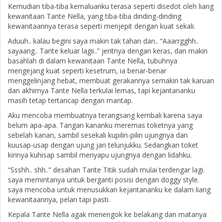
Kemudian tiba-tiba kemaluanku terasa seperti disedot oleh liang
kewanitaan Tante Nella, yang tiba-tiba dinding-dinding
kewanitaannya terasa seperti menjepit dengan kuat sekali.
Aduuh.. kalau begini saya makin tak tahan dan.. “Aaarrgghh..
sayaang.. Tante keluar lagii..” jeritnya dengan keras, dan makin
basahlah di dalam kewanitaan Tante Nella, tubuhnya
mengejang kuat seperti kesetrum, ia benar-benar
menggelinjang hebat, membuat gerakannya semakin tak karuan
dan akhirnya Tante Nella terkulai lemas, tapi kejantananku
masih tetap tertancap dengan mantap.
Aku mencoba membuatnya terangsang kembali karena saya
belum apa-apa. Tangan kananku meremas toketnya yang
sebelah kanan, sambil sesekali kupilin-pilin ujungnya dan
kuusap-usap dengan ujung jari telunjukku. Sedangkan toket
kirinya kuhisap sambil menyapu ujungnya dengan lidahku.
“Ssshh.. shh..” desahan Tante Titik sudah mulai terdengar lagi.
saya memintanya untuk berganti posisi dengan doggy style.
saya mencoba untuk menusukkan kejantananku ke dalam liang
kewanitaannya, pelan tapi pasti.
Kepala Tante Nella agak menengok ke belakang dan matanya