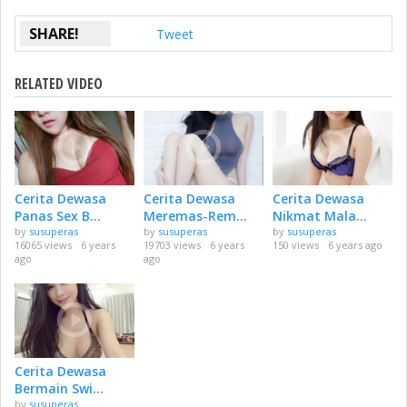
SHARE!
Tweet
RELATED VIDEO
Cerita Dewasa
Cerita Dewasa
Cerita Dewasa
Panas Sex B...
Meremas-Rem...
Nikmat Mala...
by
susuperas
by
susuperas
by
susuperas
16065 views
6 years
19703 views
6 years
150 views
6 years ago
ago
ago
Cerita Dewasa
Bermain Swi...
by
susuperas