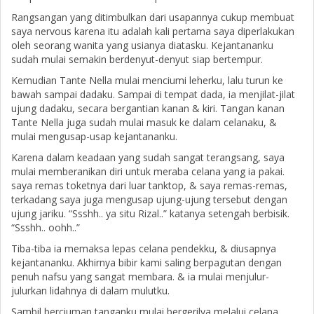
Rangsangan yang ditimbulkan dari usapannya cukup membuat
saya nervous karena itu adalah kali pertama saya diperlakukan
oleh seorang wanita yang usianya diatasku. Kejantananku
sudah mulai semakin berdenyut-denyut siap bertempur.
Kemudian Tante Nella mulai menciumi leherku, lalu turun ke
bawah sampai dadaku. Sampai di tempat dada, ia menjilat-jilat
ujung dadaku, secara bergantian kanan & kiri. Tangan kanan
Tante Nella juga sudah mulai masuk ke dalam celanaku, &
mulai mengusap-usap kejantananku.
Karena dalam keadaan yang sudah sangat terangsang, saya
mulai memberanikan diri untuk meraba celana yang ia pakai.
saya remas toketnya dari luar tanktop, & saya remas-remas,
terkadang saya juga mengusap ujung-ujung tersebut dengan
ujung jariku. “Ssshh.. ya situ Rizal..” katanya setengah berbisik.
“Ssshh.. oohh..”
Tiba-tiba ia memaksa lepas celana pendekku, & diusapnya
kejantananku. Akhirnya bibir kami saling berpagutan dengan
penuh nafsu yang sangat membara. & ia mulai menjulur-
julurkan lidahnya di dalam mulutku.
Sambil berciuman tanganku mulai bergerilya melalui celana