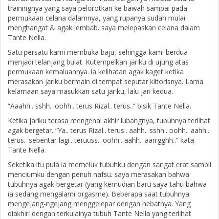
trainingnya yang saya pelorotkan ke bawah sampai pada
permukaan celana dalamnya, yang rupanya sudah mulai
menghangat & agak lembab. saya melepaskan celana dalam
Tante Nella.
Satu persatu kami membuka baju, sehingga kami berdua
menjadi telanjang bulat. Kutempelkan jariku di ujung atas
permukaan kemaluannya. ia kelihatan agak kaget ketika
merasakan jariku bermain di tempat seputar klitorisnya. Lama
kelamaan saya masukkan satu jariku, lalu jari kedua.
“Aaahh.. sshh.. oohh.. terus Rizal.. terus..” bisik Tante Nella.
Ketika jariku terasa mengenai akhir lubangnya, tubuhnya terlihat
agak bergetar. “Ya.. terus Rizal.. terus.. aahh.. sshh.. oohh.. aahh..
terus.. sebentar lagi.. teruuss.. oohh.. aahh.. aarrgghh..” kata
Tante Nella.
Seketika itu pula ia memeluk tubuhku dengan sangat erat sambil
menciumku dengan penuh nafsu. saya merasakan bahwa
tubuhnya agak bergetar (yang kemudian baru saya tahu bahwa
ia sedang mengalami orgasme). Beberapa saat tubuhnya
mengejang-ngejang menggelepar dengan hebatnya. Yang
diakhiri dengan terkulainya tubuh Tante Nella yang terlihat