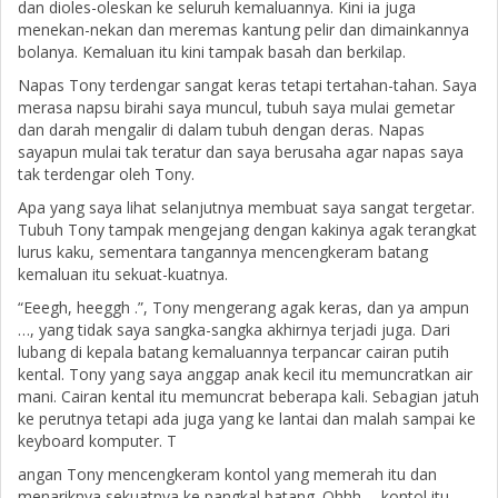
dan dioles-oleskan ke seluruh kemaluannya. Kini ia juga
menekan-nekan dan meremas kantung pelir dan dimainkannya
bolanya. Kemaluan itu kini tampak basah dan berkilap.
Napas Tony terdengar sangat keras tetapi tertahan-tahan. Saya
merasa napsu birahi saya muncul, tubuh saya mulai gemetar
dan darah mengalir di dalam tubuh dengan deras. Napas
sayapun mulai tak teratur dan saya berusaha agar napas saya
tak terdengar oleh Tony.
Apa yang saya lihat selanjutnya membuat saya sangat tergetar.
Tubuh Tony tampak mengejang dengan kakinya agak terangkat
lurus kaku, sementara tangannya mencengkeram batang
kemaluan itu sekuat-kuatnya.
“Eeegh, heeggh .”, Tony mengerang agak keras, dan ya ampun
…, yang tidak saya sangka-sangka akhirnya terjadi juga. Dari
lubang di kepala batang kemaluannya terpancar cairan putih
kental. Tony yang saya anggap anak kecil itu memuncratkan air
mani. Cairan kental itu memuncrat beberapa kali. Sebagian jatuh
ke perutnya tetapi ada juga yang ke lantai dan malah sampai ke
keyboard komputer. T
angan Tony mencengkeram kontol yang memerah itu dan
menariknya sekuatnya ke pangkal batang. Ohhh .., kontol itu