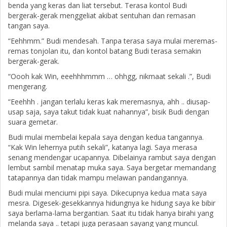
benda yang keras dan liat tersebut. Terasa kontol Budi
bergerak-gerak menggeliat akibat sentuhan dan remasan
tangan saya.
“Eehhmm.” Budi mendesah. Tanpa terasa saya mulai meremas-
remas tonjolan itu, dan kontol batang Budi terasa semakin
bergerak-gerak.
“Oooh kak Win, eeehhhmmm … ohhgg, nikmaat sekali .”, Budi
mengerang.
“Eeehhh . jangan terlalu keras kak meremasnya, ahh .. diusap-
usap saja, saya takut tidak kuat nahannya”, bisik Budi dengan
suara gemetar.
Budi mulai membelai kepala saya dengan kedua tangannya.
“Kak Win lehernya putih sekali”, katanya lagi. Saya merasa
senang mendengar ucapannya. Dibelainya rambut saya dengan
lembut sambil menatap muka saya. Saya bergetar memandang
tatapannya dan tidak mampu melawan pandangannya.
Budi mulai menciumi pipi saya. Dikecupnya kedua mata saya
mesra. Digesek-gesekkannya hidungnya ke hidung saya ke bibir
saya berlama-lama bergantian. Saat itu tidak hanya birahi yang
melanda saya .. tetapi juga perasaan sayang yang muncul.