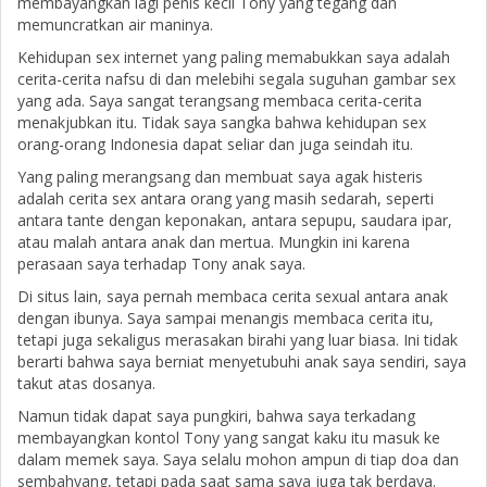
membayangkan lagi penis kecil Tony yang tegang dan
memuncratkan air maninya.
Kehidupan sex internet yang paling memabukkan saya adalah
cerita-cerita nafsu di dan melebihi segala suguhan gambar sex
yang ada. Saya sangat terangsang membaca cerita-cerita
menakjubkan itu. Tidak saya sangka bahwa kehidupan sex
orang-orang Indonesia dapat seliar dan juga seindah itu.
Yang paling merangsang dan membuat saya agak histeris
adalah cerita sex antara orang yang masih sedarah, seperti
antara tante dengan keponakan, antara sepupu, saudara ipar,
atau malah antara anak dan mertua. Mungkin ini karena
perasaan saya terhadap Tony anak saya.
Di situs lain, saya pernah membaca cerita sexual antara anak
dengan ibunya. Saya sampai menangis membaca cerita itu,
tetapi juga sekaligus merasakan birahi yang luar biasa. Ini tidak
berarti bahwa saya berniat menyetubuhi anak saya sendiri, saya
takut atas dosanya.
Namun tidak dapat saya pungkiri, bahwa saya terkadang
membayangkan kontol Tony yang sangat kaku itu masuk ke
dalam memek saya. Saya selalu mohon ampun di tiap doa dan
sembahyang, tetapi pada saat sama saya juga tak berdaya.