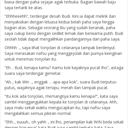
biasa dengan paha sejajar agak terbuka. Bagian bawah baju
saya tertarik ke atas.
“Ehhheeehh”, terdengar desah Budi. Kini ia dapat melirik dan
menyaksikan dengan leluasa kedua belah paha saya hingga
bagian atas. Sebagai seorang ibu yang sudah beranak, paha
saya cukup berisi dengan sedikit lemak dan berwarna putih. Budi
seolah tidak dapat mengalihkan pandangannya dari paha saya.
Ohhhh .., saya lihat tonjolan di celananya tampak berdenyut.
Saya merasakan nafsu yang menggejolak dan pumya keinginan
untuk meremas tonjolan itu.
“Eh .. Bud, kenapa kamu? Kamu kok kayaknya pucat lho”, astaga
suara saya terdengar gemetar.
“Ah.., kak Win .., enggak … apa-apa kok”, suara Budi terputus-
putus, wajahnya agak tersipu, merah dan tampak pucat.
“Itu kok ada tonjolan, memangnya kamu kenapa?”, kata saya
sambil menggangukkan kepala ke tonjolan di celananya. Ahh,
saya malu sekali waktu mengucapkan itu, tapi nafsu saya
mengalahkan semua pikiran normal.
“Ehh.., euuuh., oh yahh ., ini lho, penampilan kak WIN beda sekali
dengan biasanya” kata Budi jujur sambil terbata-bata. Saya