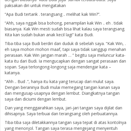
paksakan diri untuk mengatakan
“Apa Budi tertarik . terangsang .. melihat kak Win?”.
“Ahh, saya nggak bisa bohong, penampilan kak Win .. eh . tidak
biasanya. Kak Win mesti sudah bisa lihat kalau saya terangsang.
Kita kan sudah bukan anak kecil lagi” kata Budi.
Tiba-tiba saja Budi berdiri dan duduk di sebelah saya. “Kak Win, .
eh saya mohon mohon maaf, tapi saya tidak sanggup menahan
perasaan. Kak Win jangan marah … ” begitu saja meluncur kata-
kata itu dari Budi. Ia mengucapkan dengan sangat perasaan dan
sopan. Saya terlongong-longong saja mendengar kata –
katanya.
“Ahh .. Bud .”, hanya itu kata yang terucap dari mulut saya.
Dengan beraninya Budi mulai memegang tangan kanan saya
dan mengusap-usapnya dengan lembut. Diangkatnya tangan
saya dan diciumi dengan lembut.
Dan yang menggairahkan saya, jari-jari tangan saya dijilat dan
dihisapnya. Saya terbuai dan terangsang oleh perbuatannya.
Tiba-tiba saja diletakkannya tangan saya tepat di atas kontolnya
yang menonjol. Tangan saya terasa mengejang menyentuh