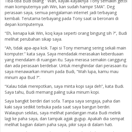
Tiba-tiba Budi bilang ” Wah, kayak-kayaknya Tony semakin getol
main komputernya yah Win, kan sudah hampir SMA”. Deg
perasaan saya, semua pengalaman internet jadi terbayang
kembali. Terutama terbayang pada Tony saat ia beronani di
depan komputernya.
“Eh, kenapa kak Win, koq kaya seperti orang bingung sih ?”, Budi
melihat perubahan sikap saya.
“Ah, tidak apa-apa kok. Tapi si Tony memang sering sekali main
komputer.” kata saya. Saya mendadak merasakan keberduaan
yang mendalam di ruangan itu. Saya merasa semakin canggung
dan ada perasaan berdebar. Untuk menghindar dari perasaan itu
saya menawarkan minum pada Budi, “Wah lupa, kamu mau
minum apa Bud ?”.
“Kalau tidak merepotkan, saya minta kopi saja deh”, kata Budi.
Saya tahu, Budi memang paling suka minum kopi.
Saya bangkit berdiri dari sofa. Tanpa saya sengaja, paha dan
kaki saya sedikit terbuka pada saat saya bangun berdiri.
Walaupun sekilas, saya melihat pandangan mata Budi melirik
lagi ke paha saya, dan tampak agak gugup. Apakah dia sempat
melihat bagian dalam paha saya, pikir saya di dalam hati.