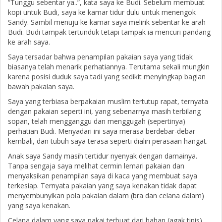
“Tunggu sebentar ya..”, kata saya ke Budi. Sebelum membuat
kopi untuk Budi, saya ke kamar tidur dulu untuk menengok
Sandy. Sambil menuju ke kamar saya melirik sebentar ke arah
Budi. Budi tampak tertunduk tetapi tampak ia mencuri pandang
ke arah saya.
Saya tersadar bahwa penampilan pakaian saya yang tidak
biasanya telah menarik perhatiannya. Terutama sekali mungkin
karena posisi duduk saya tadi yang sedikit menyingkap bagian
bawah pakaian saya.
Saya yang terbiasa berpakaian muslim tertutup rapat, ternyata
dengan pakaian seperti ini, yang sebenarnya masih terbilang
sopan, telah mengganggu dan menggugah (sepertinya)
perhatian Budi. Menyadari ini saya merasa berdebar-debar
kembali, dan tubuh saya terasa seperti dialiri perasaan hangat.
Anak saya Sandy masih tertidur nyenyak dengan damainya.
Tanpa sengaja saya melihat cermin lemari pakaian dan
menyaksikan penampilan saya di kaca yang membuat saya
terkesiap. Ternyata pakaian yang saya kenakan tidak dapat
menyembunyikan pola pakaian dalam (bra dan celana dalam)
yang saya kenakan.
Celana dalam yang saya pakai terbuat dari bahan (agak tipis)