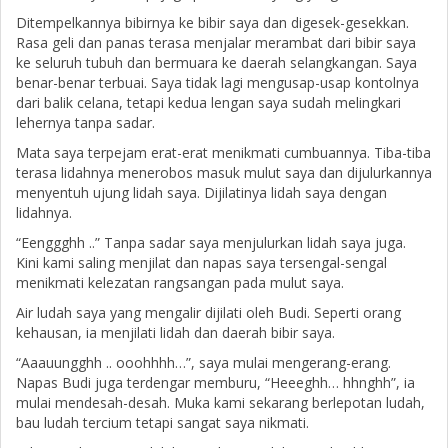
Ditempelkannya bibirnya ke bibir saya dan digesek-gesekkan.
Rasa geli dan panas terasa menjalar merambat dari bibir saya
ke seluruh tubuh dan bermuara ke daerah selangkangan. Saya
benar-benar terbuai. Saya tidak lagi mengusap-usap kontolnya
dari balik celana, tetapi kedua lengan saya sudah melingkari
lehernya tanpa sadar.
Mata saya terpejam erat-erat menikmati cumbuannya. Tiba-tiba
terasa lidahnya menerobos masuk mulut saya dan dijulurkannya
menyentuh ujung lidah saya. Dijilatinya lidah saya dengan
lidahnya.
“Eenggghh ..” Tanpa sadar saya menjulurkan lidah saya juga.
Kini kami saling menjilat dan napas saya tersengal-sengal
menikmati kelezatan rangsangan pada mulut saya.
Air ludah saya yang mengalir dijilati oleh Budi. Seperti orang
kehausan, ia menjilati lidah dan daerah bibir saya.
“Aaauungghh .. ooohhhh…”, saya mulai mengerang-erang.
Napas Budi juga terdengar memburu, “Heeeghh… hhnghh”, ia
mulai mendesah-desah. Muka kami sekarang berlepotan ludah,
bau ludah tercium tetapi sangat saya nikmati.