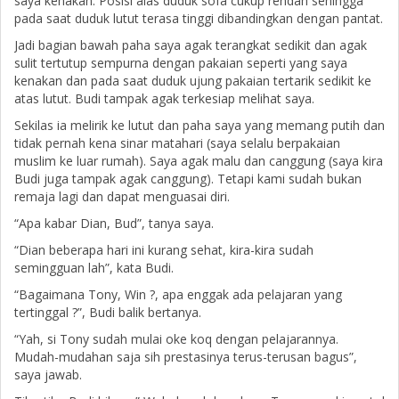
saya kenakan. Posisi alas duduk sofa cukup rendah sehingga
pada saat duduk lutut terasa tinggi dibandingkan dengan pantat.
Jadi bagian bawah paha saya agak terangkat sedikit dan agak
sulit tertutup sempurna dengan pakaian seperti yang saya
kenakan dan pada saat duduk ujung pakaian tertarik sedikit ke
atas lutut. Budi tampak agak terkesiap melihat saya.
Sekilas ia melirik ke lutut dan paha saya yang memang putih dan
tidak pernah kena sinar matahari (saya selalu berpakaian
muslim ke luar rumah). Saya agak malu dan canggung (saya kira
Budi juga tampak agak canggung). Tetapi kami sudah bukan
remaja lagi dan dapat menguasai diri.
“Apa kabar Dian, Bud”, tanya saya.
“Dian beberapa hari ini kurang sehat, kira-kira sudah
semingguan lah”, kata Budi.
“Bagaimana Tony, Win ?, apa enggak ada pelajaran yang
tertinggal ?”, Budi balik bertanya.
“Yah, si Tony sudah mulai oke koq dengan pelajarannya.
Mudah-mudahan saja sih prestasinya terus-terusan bagus”,
saya jawab.