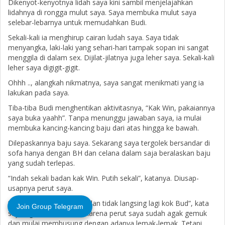
Dikenyot-kenyotnya lidah saya kini sambil menjelajahkan
lidahnya di rongga mulut saya. Saya membuka mulut saya
selebar-lebarnya untuk memudahkan Budi.
Sekali-kali ia menghirup cairan ludah saya. Saya tidak
menyangka, laki-laki yang sehari-hari tampak sopan ini sangat
menggila di dalam sex. Dijilat-jilatnya juga leher saya. Sekali-kali
leher saya digigit-gigit.
Ohhh .., alangkah nikmatnya, saya sangat menikmati yang ia
lakukan pada saya.
Tiba-tiba Budi menghentikan aktivitasnya, “Kak Win, pakaiannya
saya buka yaahh”. Tanpa menunggu jawaban saya, ia mulai
membuka kancing-kancing baju dari atas hingga ke bawah.
Dilepaskannya baju saya. Sekarang saya tergolek bersandar di
sofa hanya dengan BH dan celana dalam saja beralaskan baju
yang sudah terlepas.
“Indah sekali badan kak Win. Putih sekali”, katanya. Diusap-
usapnya perut saya.
“Ahh, kak Win sudah tua dan tidak langsing lagi kok Bud”, kata
Join Group Telegram
saya agak sedikit malu, karena perut saya sudah agak gemuk
dan mulai membusung dengan adanya lemak-lemak. Tetapi