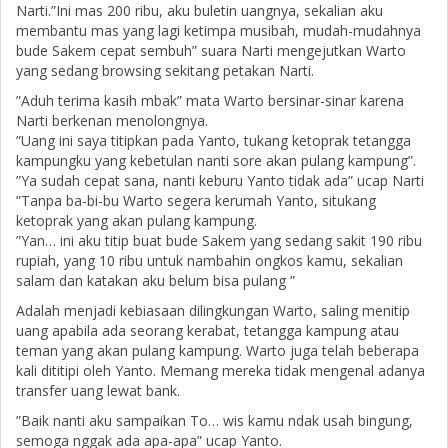
Narti.”Ini mas 200 ribu, aku buletin uangnya, sekalian aku
membantu mas yang lagi ketimpa musibah, mudah-mudahnya
bude Sakem cepat sembuh” suara Narti mengejutkan Warto
yang sedang browsing sekitang petakan Narti.
”Aduh terima kasih mbak” mata Warto bersinar-sinar karena
Narti berkenan menolongnya.
”Uang ini saya titipkan pada Yanto, tukang ketoprak tetangga
kampungku yang kebetulan nanti sore akan pulang kampung”.
”Ya sudah cepat sana, nanti keburu Yanto tidak ada” ucap Narti
”Tanpa ba-bi-bu Warto segera kerumah Yanto, situkang
ketoprak yang akan pulang kampung.
”Yan… ini aku titip buat bude Sakem yang sedang sakit 190 ribu
rupiah, yang 10 ribu untuk nambahin ongkos kamu, sekalian
salam dan katakan aku belum bisa pulang ”
Adalah menjadi kebiasaan dilingkungan Warto, saling menitip
uang apabila ada seorang kerabat, tetangga kampung atau
teman yang akan pulang kampung. Warto juga telah beberapa
kali dititipi oleh Yanto. Memang mereka tidak mengenal adanya
transfer uang lewat bank.
”Baik nanti aku sampaikan To… wis kamu ndak usah bingung,
semoga nggak ada apa-apa” ucap Yanto.