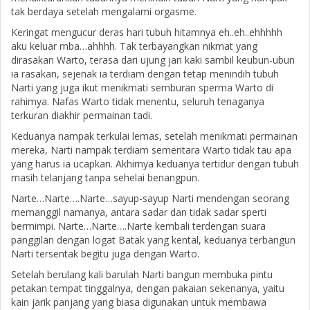
tak berdaya setelah mengalami orgasme.
Keringat mengucur deras hari tubuh hitamnya eh..eh..ehhhhh
aku keluar mba…ahhhh. Tak terbayangkan nikmat yang
dirasakan Warto, terasa dari ujung jari kaki sambil keubun-ubun
ia rasakan, sejenak ia terdiam dengan tetap menindih tubuh
Narti yang juga ikut menikmati semburan sperma Warto di
rahimya. Nafas Warto tidak menentu, seluruh tenaganya
terkuran diakhir permainan tadi.
Keduanya nampak terkulai lemas, setelah menikmati permainan
mereka, Narti nampak terdiam sementara Warto tidak tau apa
yang harus ia ucapkan. Akhirnya keduanya tertidur dengan tubuh
masih telanjang tanpa sehelai benangpun.
Narte…Narte….Narte…sayup-sayup Narti mendengan seorang
memanggil namanya, antara sadar dan tidak sadar sperti
bermimpi. Narte…Narte….Narte kembali terdengan suara
panggilan dengan logat Batak yang kental, keduanya terbangun
Narti tersentak begitu juga dengan Warto.
Setelah berulang kali barulah Narti bangun membuka pintu
petakan tempat tinggalnya, dengan pakaian sekenanya, yaitu
kain jarik panjang yang biasa digunakan untuk membawa