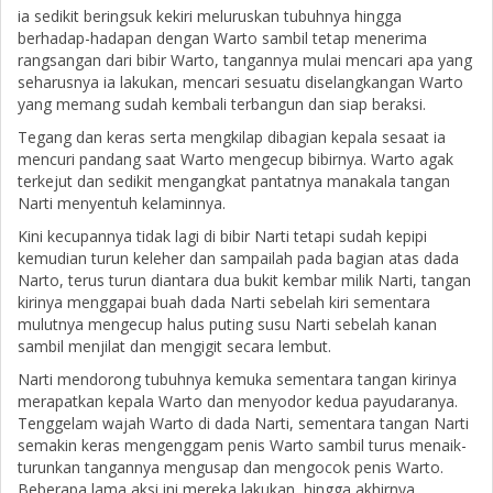
ia sedikit beringsuk kekiri meluruskan tubuhnya hingga
berhadap-hadapan dengan Warto sambil tetap menerima
rangsangan dari bibir Warto, tangannya mulai mencari apa yang
seharusnya ia lakukan, mencari sesuatu diselangkangan Warto
yang memang sudah kembali terbangun dan siap beraksi.
Tegang dan keras serta mengkilap dibagian kepala sesaat ia
mencuri pandang saat Warto mengecup bibirnya. Warto agak
terkejut dan sedikit mengangkat pantatnya manakala tangan
Narti menyentuh kelaminnya.
Kini kecupannya tidak lagi di bibir Narti tetapi sudah kepipi
kemudian turun keleher dan sampailah pada bagian atas dada
Narto, terus turun diantara dua bukit kembar milik Narti, tangan
kirinya menggapai buah dada Narti sebelah kiri sementara
mulutnya mengecup halus puting susu Narti sebelah kanan
sambil menjilat dan mengigit secara lembut.
Narti mendorong tubuhnya kemuka sementara tangan kirinya
merapatkan kepala Warto dan menyodor kedua payudaranya.
Tenggelam wajah Warto di dada Narti, sementara tangan Narti
semakin keras mengenggam penis Warto sambil turus menaik-
turunkan tangannya mengusap dan mengocok penis Warto.
Beberapa lama aksi ini mereka lakukan, hingga akhirnya