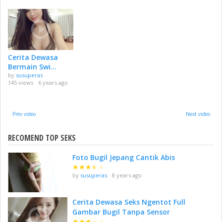
Cerita Dewasa
Bermain Swi...
by
susuperas
145 views
6 years ago
Prev video
Next video
RECOMEND TOP SEKS
Foto Bugil Jepang Cantik Abis
★
★
★
★
★
by
susuperas
8 years ago
Cerita Dewasa Seks Ngentot Full
Gambar Bugil Tanpa Sensor
★
★
★
★
★