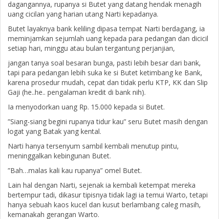
dagangannya, rupanya si Butet yang datang hendak menagih
uang cicilan yang harian utang Narti kepadanya.
Butet layaknya bank keliling dipasa tempat Narti berdagang, ia
meminjamkan sejumlah uang kepada para pedangan dan dicicil
setiap hari, minggu atau bulan tergantung perjanjian,
jangan tanya soal besaran bunga, pasti lebih besar dari bank,
tapi para pedangan lebih suka ke si Butet ketimbang ke Bank,
karena prosedur mudah, cepat dan tidak perlu KTP, KK dan Slip
Gaji (he..he.. pengalaman kredit di bank nih).
Ia menyodorkan uang Rp. 15.000 kepada si Butet.
”Siang-siang begini rupanya tidur kau” seru Butet masih dengan
logat yang Batak yang kental.
Narti hanya tersenyum sambil kembali menutup pintu,
meninggalkan kebingunan Butet.
”Bah…malas kali kau rupanya” omel Butet.
Lain hal dengan Narti, sejenak ia kembali ketempat mereka
bertempur tadi, dikasur tipisnya tidak lagi ia temui Warto, tetapi
hanya sebuah kaos kucel dan kusut berlambang caleg masih,
kemanakah gerangan Warto.