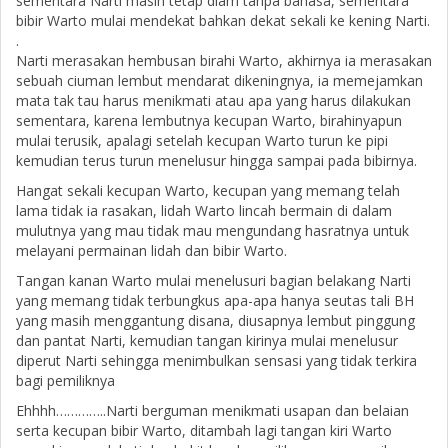
sementara Narti masih tetap diam tanpa bahasa, sementara
bibir Warto mulai mendekat bahkan dekat sekali ke kening Narti.
.
Narti merasakan hembusan birahi Warto, akhirnya ia merasakan
sebuah ciuman lembut mendarat dikeningnya, ia memejamkan
mata tak tau harus menikmati atau apa yang harus dilakukan
sementara, karena lembutnya kecupan Warto, birahinyapun
mulai terusik, apalagi setelah kecupan Warto turun ke pipi
kemudian terus turun menelusur hingga sampai pada bibirnya.
Hangat sekali kecupan Warto, kecupan yang memang telah
lama tidak ia rasakan, lidah Warto lincah bermain di dalam
mulutnya yang mau tidak mau mengundang hasratnya untuk
melayani permainan lidah dan bibir Warto.
Tangan kanan Warto mulai menelusuri bagian belakang Narti
yang memang tidak terbungkus apa-apa hanya seutas tali BH
yang masih menggantung disana, diusapnya lembut pinggung
dan pantat Narti, kemudian tangan kirinya mulai menelusur
diperut Narti sehingga menimbulkan sensasi yang tidak terkira
bagi pemiliknya
Ehhhh…………..Narti berguman menikmati usapan dan belaian
serta kecupan bibir Warto, ditambah lagi tangan kiri Warto