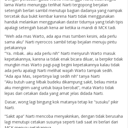
lama Warto menunggu terlihat Narti tergopong berjalan
setengah berlari sambil menutupi bagian dadanya yang nampak
tercetak dua bukit kembar karena Narti tidak menggunakan
handuk melainkan menggunakan daster tidurnya yang telah tipis
apalagi setengah basah kena air ketika ia mandi di MCK tadi.
”Weh ada mas Warto, ada apa mas tumben kesini, ada perlu
sama aku” Narti nyerocos sambil tetap bejalan menuju pintu
petakannya
”Ya.. mbak.. aku ada perlu nih” Narti menyuruh Warto masuk
kepetakannya, karena ia tidak enak bicara diluar, ia berpikir tidak
mungkin mas Warto pagi-pagi begini kepetakannya kalau tidak
ada perlu apalagi Narti melihat wajah Warto tampak sedih.
”Ada apa Mas, sepertinya lagi sedih nih” tanya Narti
”Aku butuh uang Mbak budeku dikampung sakit, beliau minta
aku mengirim uang untuk biaya berobat”, mata Warto tidak
lepas dari cetakan dada yang amat jelas didada Narti.
Dasar, wong lagi bingung kok matanya tetap ke ”susuku” pikir
Narti.
”Sakit apa” Narti mencoba menyakinkan, dengan tidak berusaha
lagi menutupi cetakan susunya seperti tadi saat ini berlari dari
MCK menuju petakannya.