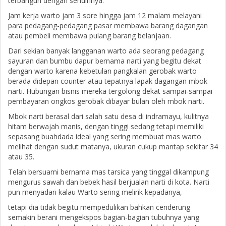
terbangun dengan sendirinya.
Jam kerja warto jam 3 sore hingga jam 12 malam melayani
para pedagang-pedagang pasar membawa barang dagangan
atau pembeli membawa pulang barang belanjaan.
Dari sekian banyak langganan warto ada seorang pedagang
sayuran dan bumbu dapur bernama narti yang begitu dekat
dengan warto karena kebetulan pangkalan gerobak warto
berada didepan counter atau tepatnya lapak dagangan mbok
narti. Hubungan bisnis mereka tergolong dekat sampai-sampai
pembayaran ongkos gerobak dibayar bulan oleh mbok narti.
Mbok narti berasal dari salah satu desa di indramayu, kulitnya
hitam berwajah manis, dengan tinggi sedang tetapi memiliki
sepasang buahdada ideal yang sering membuat mas warto
melihat dengan sudut matanya, ukuran cukup mantap sekitar 34
atau 35.
Telah bersuami bernama mas tarsica yang tinggal dikampung
mengurus sawah dan bebek hasil berjualan narti di kota. Narti
pun menyadari kalau Warto sering melirik kepadanya,
tetapi dia tidak begitu mempedulikan bahkan cenderung
semakin berani mengekspos bagian-bagian tubuhnya yang