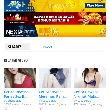
SHARE!
Tweet
RELATED VIDEO
Cerita Dewasa
Cerita Dewasa
Cerita Dewasa
Panas Sex B...
Meremas-Rem...
Nikmat Mala...
by
susuperas
by
susuperas
by
susuperas
16085 views
6 years
19722 views
6 years
179 views
6 years ago
ago
ago