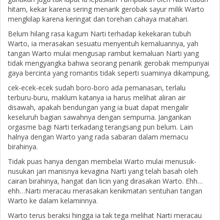
hitam, kekar karena sering menarik gerobak sayur milik Warto
mengkilap karena keringat dan torehan cahaya matahari.
Belum hilang rasa kagum Narti terhadap kekekaran tubuh
Warto, ia merasakan sesuatu menyentuh kemaluannya, yah
tangan Warto mulai mengusap rambut kemaluan Narti yang
tidak mengyangka bahwa seorang penarik gerobak mempunyai
gaya bercinta yang romantis tidak seperti suaminya dikampung,
cek-ecek-ecek sudah boro-boro ada pemanasan, terlalu
terburu-buru, maklum katanya ia harus melihat aliran air
disawah, apakah bendungan yang ia buat dapat mengalir
keseluruh bagian sawahnya dengan sempurna. Jangankan
orgasme bagi Narti terkadang terangsang pun belum. Lain
halnya dengan Warto yang rada sabaran dalam memacu
birahinya.
Tidak puas hanya dengan membelai Warto mulai menusuk-
nusukan jari manisnya kevagina Narti yang telah basah oleh
cairan birahinya, hangat dan licin yang dirasakan Warto. Ehh…
ehh…Narti meracau merasakan kenikmatan sentuhan tangan
Warto ke dalam kelaminnya.
Warto terus beraksi hingga ia tak tega melihat Narti meracau