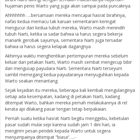
hujaman penis Warto yang juga akan sampai pada puncaknya.
Ahhhhhhh ….bersamaan mereka mencapai hasrat birahinya,
nafas kedua memacu tak karuan sementaram keringat
mengucur dari kedua tubuh mereka, Warto masih menindih
tubuh Narti, ketika ia sadar bahwa ia harus segera bekerja
manarik gerobak sayurnya, sementara Narti juga tersadar
bahwa ia harus segera kelapak dagangnya.
Akhirnya waktu menghentikan pertempuran mereka sebelum
keluar dari petakan Narti, Warto masih sembat mengecup bibir
dan mengusap payudara Narti. Sementara Narti terseyum
sambil memegang kedua payudaranya menyuguhkan kepada
Warto seakan menantang.
Sejak kejadian itu mereka, beberapa kali kembali mengulanginya
setiap ada kesempatan, kadang di petakan Narti, kadang
ditempat Warto, bahkan mereka pernah melakukannya di rel
kerata api dilakang pasar tengan tetap berpakaian.
Pernah suatu ketika hasrat Narti begitu menggebu, kebetulan
pasar sudah mulai sepi karena sudah jam 1 dini hari, ia
mengirim pesan pendek kepada Warto untuk segera
menjumpainya ditempat ”biasa”…..-