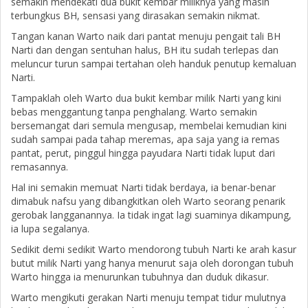
semakin mendekati dua bukit kembar miliknya yang masih
terbungkus BH, sensasi yang dirasakan semakin nikmat.
Tangan kanan Warto naik dari pantat menuju pengait tali BH
Narti dan dengan sentuhan halus, BH itu sudah terlepas dan
meluncur turun sampai tertahan oleh handuk penutup kemaluan
Narti.
Tampaklah oleh Warto dua bukit kembar milik Narti yang kini
bebas menggantung tanpa penghalang. Warto semakin
bersemangat dari semula mengusap, membelai kemudian kini
sudah sampai pada tahap meremas, apa saja yang ia remas
pantat, perut, pinggul hingga payudara Narti tidak luput dari
remasannya.
Hal ini semakin memuat Narti tidak berdaya, ia benar-benar
dimabuk nafsu yang dibangkitkan oleh Warto seorang penarik
gerobak langganannya. Ia tidak ingat lagi suaminya dikampung,
ia lupa segalanya.
Sedikit demi sedikit Warto mendorong tubuh Narti ke arah kasur
butut milik Narti yang hanya menurut saja oleh dorongan tubuh
Warto hingga ia menurunkan tubuhnya dan duduk dikasur.
Warto mengikuti gerakan Narti menuju tempat tidur mulutnya