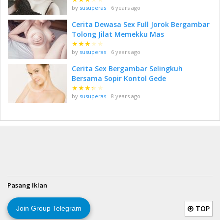
by
susuperas
6 years ago
Cerita Dewasa Sex Full Jorok Bergambar
Tolong Jilat Memekku Mas
★
★
★
★
★
by
susuperas
6 years ago
Cerita Sex Bergambar Selingkuh
Bersama Sopir Kontol Gede
★
★
★
★
★
by
susuperas
8 years ago
Pasang Iklan
TOP
Join Group Telegram