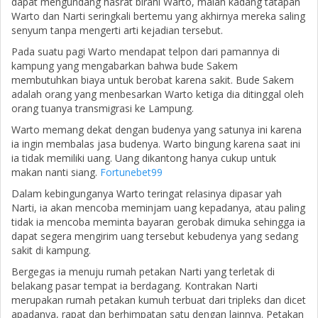
dapat mengundang hasrat birahi Warto, malah kadang tatapan
Warto dan Narti seringkali bertemu yang akhirnya mereka saling
senyum tanpa mengerti arti kejadian tersebut.
Pada suatu pagi Warto mendapat telpon dari pamannya di
kampung yang mengabarkan bahwa bude Sakem
membutuhkan biaya untuk berobat karena sakit. Bude Sakem
adalah orang yang menbesarkan Warto ketiga dia ditinggal oleh
orang tuanya transmigrasi ke Lampung.
Warto memang dekat dengan budenya yang satunya ini karena
ia ingin membalas jasa budenya. Warto bingung karena saat ini
ia tidak memiliki uang. Uang dikantong hanya cukup untuk
makan nanti siang.
Fortunebet99
Dalam kebingunganya Warto teringat relasinya dipasar yah
Narti, ia akan mencoba meminjam uang kepadanya, atau paling
tidak ia mencoba meminta bayaran gerobak dimuka sehingga ia
dapat segera mengirim uang tersebut kebudenya yang sedang
sakit di kampung.
Bergegas ia menuju rumah petakan Narti yang terletak di
belakang pasar tempat ia berdagang. Kontrakan Narti
merupakan rumah petakan kumuh terbuat dari tripleks dan dicet
apadanya, rapat dan berhimpatan satu dengan lainnya. Petakan