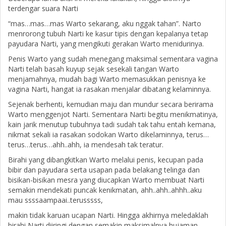
terdengar suara Narti
“mas…mas…mas Warto sekarang, aku nggak tahan”. Narto
menrorong tubuh Narti ke kasur tipis dengan kepalanya tetap
payudara Narti, yang mengikuti gerakan Warto menidurinya.
Penis Warto yang sudah menegang maksimal sementara vagina
Narti telah basah kuyup sejak sesekali tangan Warto
menjamahnya, mudah bagi Warto memasukkan penisnya ke
vagina Narti, hangat ia rasakan menjalar dibatang kelaminnya.
Sejenak berhenti, kemudian maju dan mundur secara berirama
Warto menggenjot Narti. Sementara Narti begitu menikmatinya,
kain jarik menutup tubuhnya tadi sudah tak tahu entah kemana,
nikmat sekali ia rasakan sodokan Warto dikelaminnya, terus…
terus…terus…ahh..ahh, ia mendesah tak teratur.
Birahi yang dibangkitkan Warto melalui penis, kecupan pada
bibir dan payudara serta usapan pada belakang telinga dan
bisikan-bisikan mesra yang diucapkan Warto membuat Narti
semakin mendekati puncak kenikmatan, ahh..ahh..ahhh..aku
mau ssssaampaai..terusssss,
makin tidak karuan ucapan Narti. Hingga akhirnya meledaklah
birahi Narti diiringi dengan semakin maksimalnya hujaman-