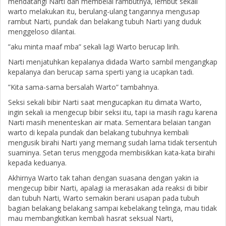
mendatangi Narti dan membelai rambutnya, lembut sekali
warto melakukan itu, berulang-ulang tangannya mengusap
rambut Narti, pundak dan belakang tubuh Narti yang duduk
menggeloso dilantai.
”aku minta maaf mba” sekali lagi Warto berucap lirih.
Narti menjatuhkan kepalanya didada Warto sambil mengangkap
kepalanya dan berucap sama sperti yang ia ucapkan tadi.
”Kita sama-sama bersalah Warto” tambahnya.
Seksi sekali bibir Narti saat mengucapkan itu dimata Warto,
ingin sekali ia mengecup bibir seksi itu, tapi ia masih ragu karena
Narti masih menenteskan air mata. Sementara belaian tangan
warto di kepala pundak dan belakang tubuhnya kembali
mengusik birahi Narti yang memang sudah lama tidak tersentuh
suaminya. Setan terus menggoda membisikkan kata-kata birahi
kepada keduanya.
Akhirnya Warto tak tahan dengan suasana dengan yakin ia
mengecup bibir Narti, apalagi ia merasakan ada reaksi di bibir
dan tubuh Narti, Warto semakin berani usapan pada tubuh
bagian belakang belakang sampai kebelakang telinga, mau tidak
mau membangkitkan kembali hasrat seksual Narti,