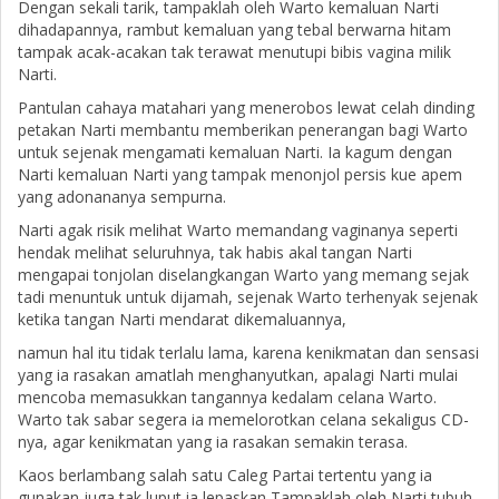
Dengan sekali tarik, tampaklah oleh Warto kemaluan Narti
dihadapannya, rambut kemaluan yang tebal berwarna hitam
tampak acak-acakan tak terawat menutupi bibis vagina milik
Narti.
Pantulan cahaya matahari yang menerobos lewat celah dinding
petakan Narti membantu memberikan penerangan bagi Warto
untuk sejenak mengamati kemaluan Narti. Ia kagum dengan
Narti kemaluan Narti yang tampak menonjol persis kue apem
yang adonananya sempurna.
Narti agak risik melihat Warto memandang vaginanya seperti
hendak melihat seluruhnya, tak habis akal tangan Narti
mengapai tonjolan diselangkangan Warto yang memang sejak
tadi menuntuk untuk dijamah, sejenak Warto terhenyak sejenak
ketika tangan Narti mendarat dikemaluannya,
namun hal itu tidak terlalu lama, karena kenikmatan dan sensasi
yang ia rasakan amatlah menghanyutkan, apalagi Narti mulai
mencoba memasukkan tangannya kedalam celana Warto.
Warto tak sabar segera ia memelorotkan celana sekaligus CD-
nya, agar kenikmatan yang ia rasakan semakin terasa.
Kaos berlambang salah satu Caleg Partai tertentu yang ia
gunakan juga tak luput ia lepaskan Tampaklah oleh Narti tubuh