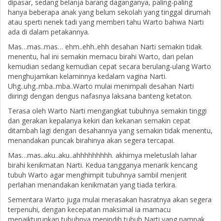
dipasar, sedang belanja barang daganganya, paling-paling
hanya beberapa anak yang belum sekolah yang tinggal dirumah
atau sperti nenek tadi yang memberi tahu Warto bahwa Narti
ada di dalam petakannya.
Mas…mas..mas… ehm..ehh..ehh desahan Narti semakin tidak
menentu, hal ini semakin memacu birahi Warto, dari pelan
kemudian sedang kemudian cepat secara berulang-ulang Warto
menghujamkan kelaminnya kedalam vagina Narti.
Uhg..uhg..mba..mba..Warto mulai menimpali desahan Narti
diiringi dengan dengus nafasnya laksana banteng ketaton.
Terasa oleh Warto Narti mengangkat tubuhnya semakin tinggi
dan gerakan kepalanya kekiri dan kekanan semakin cepat
ditambah lagi dengan desahannya yang semakin tidak menentu,
menandakan puncak birahinya akan segera tercapai.
Mas…mas..aku..aku..ahhhhhhhhh. akhirnya meletuslah lahar
birahi kenikmatan Narti. Kedua tangganya menarik kencang
tubuh Warto agar menghimpit tubuhnya sambil menjerit
perlahan menandakan kenikmatan yang tiada terkira.
Sementara Warto juga mulai merasakan hasratnya akan segera
terpenuhi, dengan kecepatan maksimal ia mamacu
menaikturunkan tubuhnya menindih tubuh Narti yang nampak