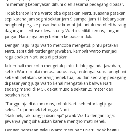
ini memang kebanyakan dihuni oleh sesama pedagang dipasar.
Tidak berapa lama Warto tiba dipetakan Narti, suasana petakan
sepi karena jam segini sekitar jam 9 sampai jam 11 kebanyakan
penghuni pergi ke pasar induk kramat jati untuk membeli barang
dagangan. ceritasexdewasa.org Warto sedikit cemas, jangan-
jangan Narti juga pergi belanja ke pasar induk.
Dengan ragu-ragu Warto mencoba mengetuk pintu petakan
Narti, sepi tidak terdengar jawaban, kembali Warto menjadi
ragu apakah Narti ada di petakan.
Ia kembali mencoba mengetuk pintu, tidak juga ada jawaban,
ketika Warto mulai merasa putus asa, terdengar suara penghuni
sebelah petakan, seorang nenek tua, ibu dari seorang pedagang
di pasar yang juga Warto kenal mengatakan bahwa Narti
sedang mandi di MCK dekat musola sekitar 25 meter dari
petakan Narti.
”Tunggu aja di dalam mas, mbak Narti sebentar lagi juga
selesai” ujar nenek tetangga Narti.
”Baik nek, tak tunggu disini aja” jawab Warto dengan logat
jawanya yang dihaluskan karena menghormati nenek.
Dengan perasaan galau Warto menunggu Narti, tidak begitu