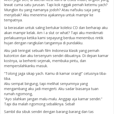
lewat cuma satu jurusan. Tapi kok nggak pernah ketemu yach?
Mungkin itu yang namanya jodoh? Atau nafsuku saja yang
menjebak? Aku menerima ajakannya untuk mampir ke
tempatnya.
Ia berasalan untuk saling bertukar koleksi CD dan berharap aku
akan mampir kelak. Am I a slut or what? Tapi aku menikmati
perlakuannya ketika kami sepayung berdua menembus rintik
hujan dengan rangkulan tangannya di pundakku.
Aku jadi teringat sebuah film Indonesia klasik yang pernah
kutonton dan aku tersenyum sendiri dibuatnya. Di depan kamar
kostnya, ia berhenti sejenak, membuka pintu, dan
mempersilahkanku masuk.
“Tolong jaga sikap yach. Kamu di kamar orang!” cetusnya tiba-
tiba.
Aku sempat bingung, tapi melihat senyumnya yang
mengambang aku jadi mengerti. Aku sadar biasanya tuan
rumah ngomong,
“Ayo silahkan jangan malu-malu. Anggap aja kamar sendiri.”
Tapi dia malah ngomong sebaliknya. Sebal!
Sambil dia sibuk sendiri dengan barang-barang dan tas