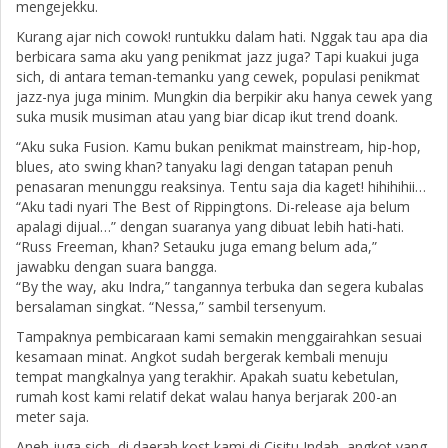
mengejekku.
Kurang ajar nich cowok! runtukku dalam hati. Nggak tau apa dia
berbicara sama aku yang penikmat jazz juga? Tapi kuakui juga
sich, di antara teman-temanku yang cewek, populasi penikmat
jazz-nya juga minim. Mungkin dia berpikir aku hanya cewek yang
suka musik musiman atau yang biar dicap ikut trend doank.
“Aku suka Fusion. Kamu bukan penikmat mainstream, hip-hop,
blues, ato swing khan? tanyaku lagi dengan tatapan penuh
penasaran menunggu reaksinya. Tentu saja dia kaget! hihihihii…
“Aku tadi nyari The Best of Rippingtons. Di-release aja belum
apalagi dijual…” dengan suaranya yang dibuat lebih hati-hati.
“Russ Freeman, khan? Setauku juga emang belum ada,”
jawabku dengan suara bangga.
“By the way, aku Indra,” tangannya terbuka dan segera kubalas
bersalaman singkat. “Nessa,” sambil tersenyum.
Tampaknya pembicaraan kami semakin menggairahkan sesuai
kesamaan minat. Angkot sudah bergerak kembali menuju
tempat mangkalnya yang terakhir. Apakah suatu kebetulan,
rumah kost kami relatif dekat walau hanya berjarak 200-an
meter saja.
Aneh juga sich, di daerah kost kami di Cisitu Indah, angkot yang