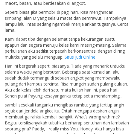
macet, basah, atau berdesakan di angkot.
Seperti biasa jika bermobil di pagi hari, Risa menghindari
simpang jalan D yang selalu macet dan semrawut. Tampaknya
lampu lalu lintas sedang ngambek menjalankan tugasnya. Cerita
lama…
Kami dapat tiba dengan selamat tanpa kekurangan suatu
apapun dan segera menuju kelas kami masing-masing. Selama
perkuliahan aku sedikit terpecah berkonsentrasi dengan diiringi
mulutku yang selalu menguap.
Situs Judi Online
Hari ini bergerak seperti biasanya. Tiada yang menarik untukku
selama waktu yang berputar. Beberapa saat kemudian, aku
sudah duduk termangu di sebuah angkot yang membawaku
pulang dari kampus tercinta. Risa mungkin sudah pulang duluan.
Aku ada kelas lebih dari satu mata kuliah hari ini, pada hari
Senen pula! Payung kesayanganku tetap setia mendampingi,
sambil sesekali tanganku mengibas rambut yang tertiup angin
sejuk dari jendela angkot itu. Entah mengapa desiran angin
membuat gairahku kembali bangkit. What’s wrong with me?
Begitu tersiksanyakah tubuhku berharap sentuhan dan lambaian
seorang pria? Paddy, I really miss You, Honey! Aku hanya bisa