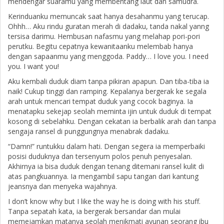
mendengar suaramu yang membentang laut dan samudra.
Kerinduanku memuncak saat hanya desahanmu yang terucap.
Ohhh… Aku rindu guratan merah di dadaku, tanda nakal yanng
tersisa darimu. Hembusan nafasmu yang melahap pori-pori
perutku. Begitu cepatnya kewanitaanku melembab hanya
dengan sapaanmu yang menggoda. Paddy… I love you. I need
you. I want you!
Aku kembali duduk diam tanpa pikiran apapun. Dan tiba-tiba ia
naik! Cukup tinggi dan ramping. Kepalanya bergerak ke segala
arah untuk mencari tempat duduk yang cocok baginya. Ia
menatapku sekejap seolah meminta ijin untuk duduk di tempat
kosong di sebelahku. Dengan cekatan ia berbalik arah dan tanpa
sengaja ransel di punggungnya menabrak dadaku.
“Damn!” runtukku dalam hati. Dengan segera ia memperbaiki
posisi duduknya dan tersenyum polos penuh penyesalan.
Akhirnya ia bisa duduk dengan tenang ditemani ransel kulit di
atas pangkuannya. Ia mengambil sapu tangan dari kantung
jeansnya dan menyeka wajahnya.
I don’t know why but I like the way he is doing with his stuff.
Tanpa sepatah kata, ia bergerak bersandar dan mulai
memejamkan matanya seolah menikmati ayunan seorang ibu