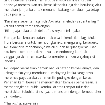
tanpa berusaha untuk menerobos masuk kembali. Kepala
penisnya menemukan titik keras klitorisku lagi dan berulang. Aku
menekan jari-jariku untuk menahan batang kemaluannya tetap
pada posisi itu.
“Kayaknya sebentar lagi nich. Aku akan meledak sebentar lagi,”
kataku sambil terengah-engah.
“Bilang aja kalau udah deket,” bisiknya di telingaku.
Erangan kenikmatan sudah tidak bisa kukendalikan lagi. Mulut
Indra berusaha untuk membungkamku, mengurangi keliaranku.
Aku tidak bisa menahannya walau sudah berjuang keras. Dan
aku benar-benar menikmatinya. Ia mendorong kembali
pinggulnya dan memasukiku. Ia membenamkan wajahnya di
leherku.
Aku dapat merasakan denyut nadi di batang kemaluannya, dan
kekagetanku yang membuatku melayang ketika tangannya
meremas payudaraku dan memilin putingku dengan keras.
Perlahan kami berusaha menormalkan kembali pernafasan. Ia
membaringkan tubuhku kembali di atas tempat tidur dan
meletakkan tubuhku di sisinya. Ia menciumi dengan lembut leher
dan dadaku.
“Thanks,” ucapnya lirih.