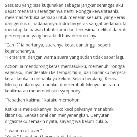
Sesuatu yang bisa kugunakan sebagai jangkar sehingga aku
dapat menahan serangannya nanti. Rongga kewanitaanku
melemas terbuka bersiap untuk menelan sesuatu yang keras
dan gemuk di hadapannya. Indra bergerak sangat perlahan. Ia
menatap ke bawah tubuh kami dan terkesima melihat daerah
pertempuran yang berada di bawah kontrolnya.
“Can I?” ia bertanya, suaranya ketat dan tinggi, seperti
kejantanannya.
“Terserah!” dengan warna suara yang sudah tidak sabar lagi.
Action! Ia mendorong keras memasukiku, memenuhi rongga
vaginaku, mendesakku ke tempat tidur, dan badanku bergetar
keras ketika ia menariknya keluar. Selalu berulang. Keras.
Menuju dalamnya tubuhku, dan kembali. Menyusun irama
kenikmatan menemani rain symphony.
“Rapatkan kakimu,” kataku memohon.
Ketika ia melakukannya, bukit kecil pelvisnya menabrak
klitorisku. Sensasional dan menyenangkan. Denyutan
orgasmeku semakin nyata, sayangnya belum cukup.
“I wanna roll over.”
“Yeah.” Ia berhenti bergerak di dalamku.