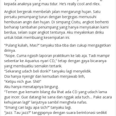
kepada anaknya yang mau tidur. He’s really cool and rilex.
Angkot bergerak membelah jalan mengarungi hujan. Satu
persatu penumpang turun dengan bergegas memusuhi
hembusan angin dan hujan. Di simpang Cisitu, angkot berhenti
berharap tambahan penumpang yang hanya menyisakan kami
berdua, selain supir angkot tentunya. Aku meyakinkan diriku
untuk tidak membuang kesempatan ini.
“Pulang kuliah, Mas?” tanyaku tiba-tiba dan cukup mengagetkan
dirinya.
“Nope. Cuma ngasih laporan praktikum ke lab aja. Tadi mampir
sebentar ke Aquarius nyari CD,” tetap dengan gaya bicaranya
yang membuatku semakin tertarik.
“Sekarang udach beli donk?” tanyaku lagi menyelidik.
Dia hanya nyengir dan kemudian menjawab lirih,
“Ketipu nich gue. Shit!”
Aku hanya menatapnya bingung.
“Temen gue kemarin bilang dia lihat ada CD yang udach lama
gue incer. Gue datangi ke sana dan nggak ada tuch… Pake acara
kehujanan lagi!” lanjutnya sambil menghela nafas.
“Emang cari lagu apa sich?” tanyaku lagi.
“Jazz. Tau jazz?” tanggapnya dengan suara berintonasi sedikit