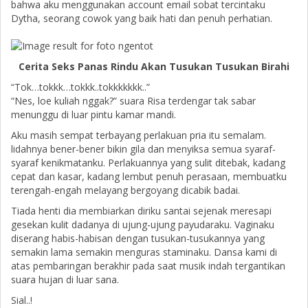
bahwa aku menggunakan account email sobat tercintaku
Dytha, seorang cowok yang baik hati dan penuh perhatian.
Cerita Seks Panas Rindu Akan Tusukan Tusukan Birahi
“Tok…tokkk…tokkk..tokkkkkkk..”
“Nes, loe kuliah nggak?” suara Risa terdengar tak sabar
menunggu di luar pintu kamar mandi.
Aku masih sempat terbayang perlakuan pria itu semalam.
lidahnya bener-bener bikin gila dan menyiksa semua syaraf-
syaraf kenikmatanku. Perlakuannya yang sulit ditebak, kadang
cepat dan kasar, kadang lembut penuh perasaan, membuatku
terengah-engah melayang bergoyang dicabik badai.
Tiada henti dia membiarkan diriku santai sejenak meresapi
gesekan kulit dadanya di ujung-ujung payudaraku. Vaginaku
diserang habis-habisan dengan tusukan-tusukannya yang
semakin lama semakin menguras staminaku. Dansa kami di
atas pembaringan berakhir pada saat musik indah tergantikan
suara hujan di luar sana.
Sial..!