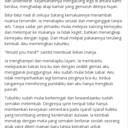
dan underwear. Kejantanannya mengacung lega di antara kami
berdua, menghadap atap kamar yang gemuruh diterpa hujan.
Bilur-bilur nadi di sekujur batang kemaluannya menambah
nuansa tersendiri. Ia menatapku sesaat dan mengangguk tanpa
arti. Tanpa sadar jari jemariku mulai melepas kancing kemejaku
dan melempar ke mukanya. Ia tidak kaget, bahkan menangkap
kemejaku dengan sigap. Dan ritual melipat pakaiannya terulang
kembali. Aku memiringkan tubuhku.
“Would you mind?” sambil membuat lirikan manja.
Ia menghampiri dan menatapku tajam. Ia membantu
melepaskan kaitan bra-ku dan dengan sedikit gemas aku
menggaruk punggungnya. Aku sudah mulai tidak sabar. Aku
tidak memperhatikan lagi kemana perginya bra-ku. Kedua
tangannya mendorong pundakku dan aku hanya mengikuti
pasrah.
Tubuhku sudah mulai berkeringat dan kewanitaanku sudah
semakin melembab. Dinginnya sprei tempat tidur hanya
memberikan kesejukan sementara pada syaraf-syaraf kulitku
yang terombang-ambing kenikmatan duniawi. Ia kembali
menatap dengan mata yang semakin berbinar seolah seorang
anak yang diberi mainan baru tanpa keinginan untuk