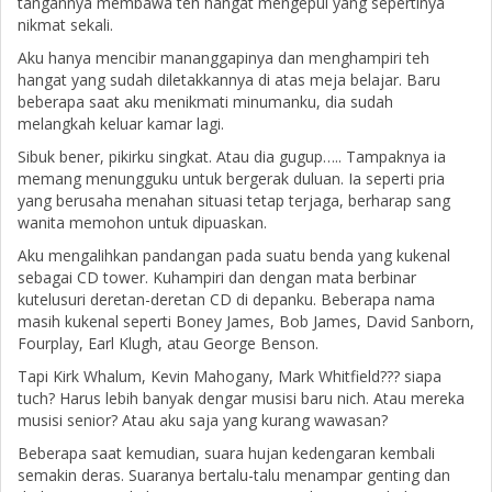
tangannya membawa teh hangat mengepul yang sepertinya
nikmat sekali.
Aku hanya mencibir mananggapinya dan menghampiri teh
hangat yang sudah diletakkannya di atas meja belajar. Baru
beberapa saat aku menikmati minumanku, dia sudah
melangkah keluar kamar lagi.
Sibuk bener, pikirku singkat. Atau dia gugup….. Tampaknya ia
memang menungguku untuk bergerak duluan. Ia seperti pria
yang berusaha menahan situasi tetap terjaga, berharap sang
wanita memohon untuk dipuaskan.
Aku mengalihkan pandangan pada suatu benda yang kukenal
sebagai CD tower. Kuhampiri dan dengan mata berbinar
kutelusuri deretan-deretan CD di depanku. Beberapa nama
masih kukenal seperti Boney James, Bob James, David Sanborn,
Fourplay, Earl Klugh, atau George Benson.
Tapi Kirk Whalum, Kevin Mahogany, Mark Whitfield??? siapa
tuch? Harus lebih banyak dengar musisi baru nich. Atau mereka
musisi senior? Atau aku saja yang kurang wawasan?
Beberapa saat kemudian, suara hujan kedengaran kembali
semakin deras. Suaranya bertalu-talu menampar genting dan