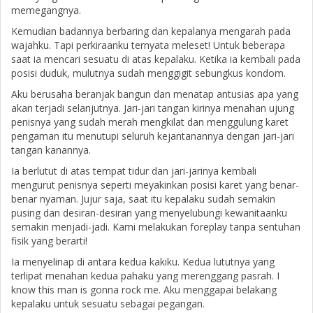
memegangnya.
Kemudian badannya berbaring dan kepalanya mengarah pada
wajahku. Tapi perkiraanku ternyata meleset! Untuk beberapa
saat ia mencari sesuatu di atas kepalaku. Ketika ia kembali pada
posisi duduk, mulutnya sudah menggigit sebungkus kondom.
Aku berusaha beranjak bangun dan menatap antusias apa yang
akan terjadi selanjutnya. Jari-jari tangan kirinya menahan ujung
penisnya yang sudah merah mengkilat dan menggulung karet
pengaman itu menutupi seluruh kejantanannya dengan jari-jari
tangan kanannya.
Ia berlutut di atas tempat tidur dan jari-jarinya kembali
mengurut penisnya seperti meyakinkan posisi karet yang benar-
benar nyaman. Jujur saja, saat itu kepalaku sudah semakin
pusing dan desiran-desiran yang menyelubungi kewanitaanku
semakin menjadi-jadi. Kami melakukan foreplay tanpa sentuhan
fisik yang berarti!
Ia menyelinap di antara kedua kakiku. Kedua lututnya yang
terlipat menahan kedua pahaku yang merenggang pasrah. I
know this man is gonna rock me. Aku menggapai belakang
kepalaku untuk sesuatu sebagai pegangan.