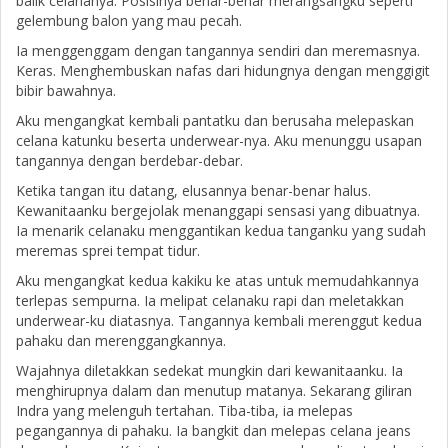
balik celananya. Posisinya benar-benar merangsangku seperti
gelembung balon yang mau pecah.
Ia menggenggam dengan tangannya sendiri dan meremasnya.
Keras. Menghembuskan nafas dari hidungnya dengan menggigit
bibir bawahnya.
Aku mengangkat kembali pantatku dan berusaha melepaskan
celana katunku beserta underwear-nya. Aku menunggu usapan
tangannya dengan berdebar-debar.
Ketika tangan itu datang, elusannya benar-benar halus.
Kewanitaanku bergejolak menanggapi sensasi yang dibuatnya.
Ia menarik celanaku menggantikan kedua tanganku yang sudah
meremas sprei tempat tidur.
Aku mengangkat kedua kakiku ke atas untuk memudahkannya
terlepas sempurna. Ia melipat celanaku rapi dan meletakkan
underwear-ku diatasnya. Tangannya kembali merenggut kedua
pahaku dan merenggangkannya.
Wajahnya diletakkan sedekat mungkin dari kewanitaanku. Ia
menghirupnya dalam dan menutup matanya. Sekarang giliran
Indra yang melenguh tertahan. Tiba-tiba, ia melepas
pegangannya di pahaku. Ia bangkit dan melepas celana jeans