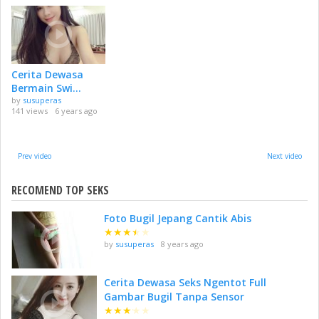
Cerita Dewasa
Bermain Swi...
by
susuperas
141 views
6 years ago
Prev video
Next video
RECOMEND TOP SEKS
Foto Bugil Jepang Cantik Abis
★
★
★
★
★
by
susuperas
8 years ago
Cerita Dewasa Seks Ngentot Full
Gambar Bugil Tanpa Sensor
★
★
★
★
★