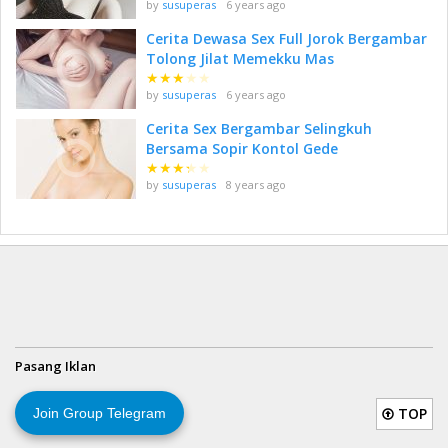
by
susuperas
6 years ago
Cerita Dewasa Sex Full Jorok Bergambar
Tolong Jilat Memekku Mas
★
★
★
★
★
by
susuperas
6 years ago
Cerita Sex Bergambar Selingkuh
Bersama Sopir Kontol Gede
★
★
★
★
★
by
susuperas
8 years ago
Pasang Iklan
TOP
Join Group Telegram