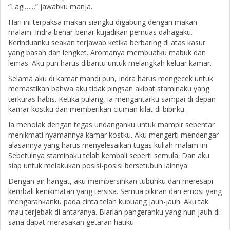
“Lagi…..,” jawabku manja.
Hari ini terpaksa makan siangku digabung dengan makan
malam. Indra benar-benar kujadikan pemuas dahagaku.
Kerinduanku seakan terjawab ketika berbaring di atas kasur
yang basah dan lengket. Aromanya membuatku mabuk dan
lemas. Aku pun harus dibantu untuk melangkah keluar kamar.
Selama aku di kamar mandi pun, Indra harus mengecek untuk
memastikan bahwa aku tidak pingsan akibat staminaku yang
terkuras habis. Ketika pulang, ia mengantarku sampai di depan
kamar kostku dan memberikan ciuman kilat di bibirku.
Ia menolak dengan tegas undanganku untuk mampir sebentar
menikmati nyamannya kamar kostku. Aku mengerti mendengar
alasannya yang harus menyelesaikan tugas kuliah malam ini.
Sebetulnya staminaku telah kembali seperti semula. Dan aku
siap untuk melakukan posisi-posisi bersetubuh lainnya.
Dengan air hangat, aku membersihkan tubuhku dan meresapi
kembali kenikmatan yang tersisa. Semua pikiran dan emosi yang
mengarahkanku pada cinta telah kubuang jauh-jauh. Aku tak
mau terjebak di antaranya. Biarlah pangeranku yang nun jauh di
sana dapat merasakan getaran hatiku.