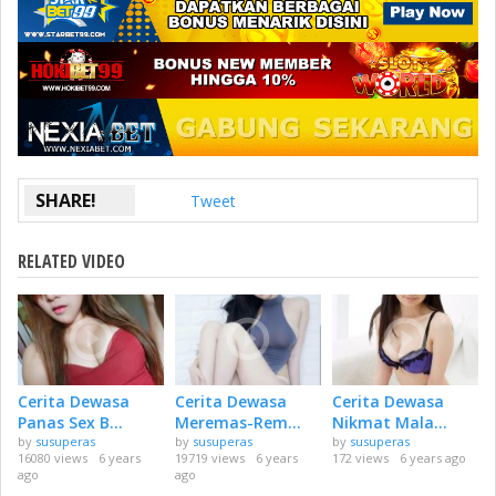
SHARE!
Tweet
RELATED VIDEO
Cerita Dewasa
Cerita Dewasa
Cerita Dewasa
Panas Sex B...
Meremas-Rem...
Nikmat Mala...
by
susuperas
by
susuperas
by
susuperas
16080 views
6 years
19719 views
6 years
172 views
6 years ago
ago
ago