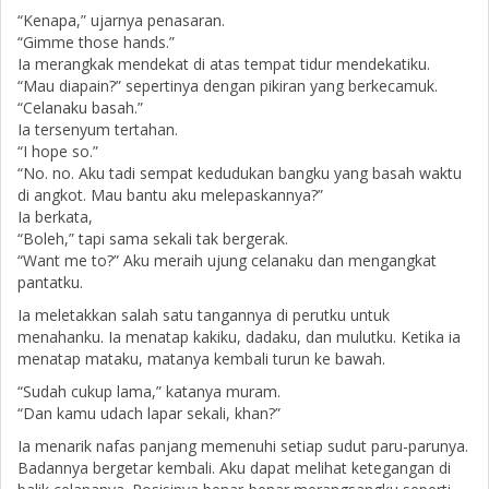
“Kenapa,” ujarnya penasaran.
“Gimme those hands.”
Ia merangkak mendekat di atas tempat tidur mendekatiku.
“Mau diapain?” sepertinya dengan pikiran yang berkecamuk.
“Celanaku basah.”
Ia tersenyum tertahan.
“I hope so.”
“No. no. Aku tadi sempat kedudukan bangku yang basah waktu
di angkot. Mau bantu aku melepaskannya?”
Ia berkata,
“Boleh,” tapi sama sekali tak bergerak.
“Want me to?” Aku meraih ujung celanaku dan mengangkat
pantatku.
Ia meletakkan salah satu tangannya di perutku untuk
menahanku. Ia menatap kakiku, dadaku, dan mulutku. Ketika ia
menatap mataku, matanya kembali turun ke bawah.
“Sudah cukup lama,” katanya muram.
“Dan kamu udach lapar sekali, khan?”
Ia menarik nafas panjang memenuhi setiap sudut paru-parunya.
Badannya bergetar kembali. Aku dapat melihat ketegangan di