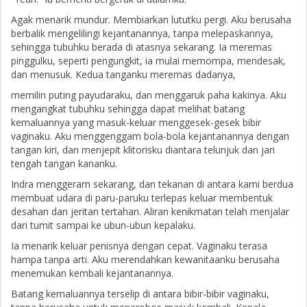
Agak menarik mundur. Membiarkan lututku pergi. Aku berusaha
berbalik mengelilingi kejantanannya, tanpa melepaskannya,
sehingga tubuhku berada di atasnya sekarang. Ia meremas
pinggulku, seperti pengungkit, ia mulai memompa, mendesak,
dan menusuk. Kedua tanganku meremas dadanya,
memilin puting payudaraku, dan menggaruk paha kakinya. Aku
mengangkat tubuhku sehingga dapat melihat batang
kemaluannya yang masuk-keluar menggesek-gesek bibir
vaginaku. Aku menggenggam bola-bola kejantanannya dengan
tangan kiri, dan menjepit klitorisku diantara telunjuk dan jari
tengah tangan kananku.
Indra menggeram sekarang, dan tekanan di antara kami berdua
membuat udara di paru-paruku terlepas keluar membentuk
desahan dan jeritan tertahan. Aliran kenikmatan telah menjalar
dari tumit sampai ke ubun-ubun kepalaku.
Ia menarik keluar penisnya dengan cepat. Vaginaku terasa
hampa tanpa arti. Aku merendahkan kewanitaanku berusaha
menemukan kembali kejantanannya.
Batang kemaluannya terselip di antara bibir-bibir vaginaku,