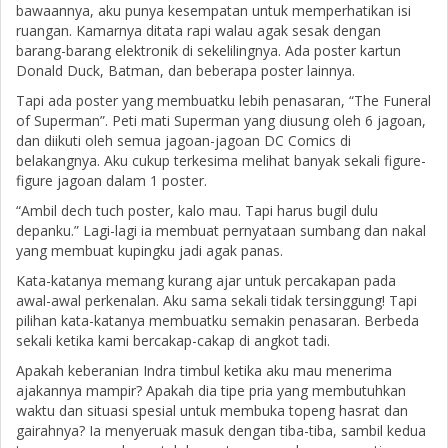
bawaannya, aku punya kesempatan untuk memperhatikan isi
ruangan. Kamarnya ditata rapi walau agak sesak dengan
barang-barang elektronik di sekelilingnya. Ada poster kartun
Donald Duck, Batman, dan beberapa poster lainnya.
Tapi ada poster yang membuatku lebih penasaran, “The Funeral
of Superman”. Peti mati Superman yang diusung oleh 6 jagoan,
dan diikuti oleh semua jagoan-jagoan DC Comics di
belakangnya. Aku cukup terkesima melihat banyak sekali figure-
figure jagoan dalam 1 poster.
“Ambil dech tuch poster, kalo mau. Tapi harus bugil dulu
depanku.” Lagi-lagi ia membuat pernyataan sumbang dan nakal
yang membuat kupingku jadi agak panas.
Kata-katanya memang kurang ajar untuk percakapan pada
awal-awal perkenalan. Aku sama sekali tidak tersinggung! Tapi
pilihan kata-katanya membuatku semakin penasaran. Berbeda
sekali ketika kami bercakap-cakap di angkot tadi.
Apakah keberanian Indra timbul ketika aku mau menerima
ajakannya mampir? Apakah dia tipe pria yang membutuhkan
waktu dan situasi spesial untuk membuka topeng hasrat dan
gairahnya? Ia menyeruak masuk dengan tiba-tiba, sambil kedua