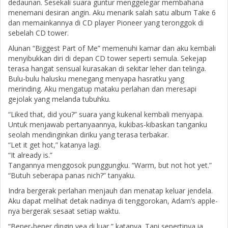
dedaunan. Sesekali suara guntur menggelegar membahana
menemani desiran angin. Aku menarik salah satu album Take 6
dan memainkannya di CD player Pioneer yang teronggok di
sebelah CD tower.
Alunan “Biggest Part of Me” memenuhi kamar dan aku kembali
menyibukkan diri di depan CD tower seperti semula. Sekejap
terasa hangat sensual kurasakan di sekitar leher dan telinga.
Bulu-bulu halusku menegang menyapa hasratku yang
merinding. Aku mengatup mataku perlahan dan meresapi
gejolak yang melanda tubuhku.
“Liked that, did you?” suara yang kukenal kembali menyapa.
Untuk menjawab pertanyaannya, kukibas-kibaskan tanganku
seolah mendinginkan diriku yang terasa terbakar.
“Let it get hot,” katanya lagi.
“It already is.”
Tangannya menggosok punggungku. “Warm, but not hot yet.”
“Butuh seberapa panas nich?” tanyaku.
Indra bergerak perlahan menjauh dan menatap keluar jendela.
Aku dapat melihat detak nadinya di tenggorokan, Adam’s apple-
nya bergerak sesaat setiap waktu.
“Bener-bener dingin yea di luar,” katanya. Tapi sepertinya ia