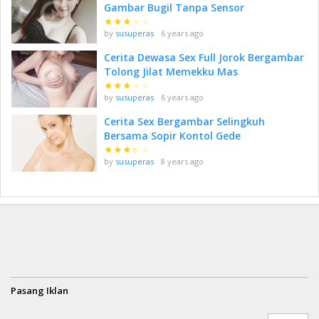
Gambar Bugil Tanpa Sensor
★
★
★
★
★
by
susuperas
6 years ago
Cerita Dewasa Sex Full Jorok Bergambar
Tolong Jilat Memekku Mas
★
★
★
★
★
by
susuperas
6 years ago
Cerita Sex Bergambar Selingkuh
Bersama Sopir Kontol Gede
★
★
★
★
★
by
susuperas
8 years ago
Pasang Iklan