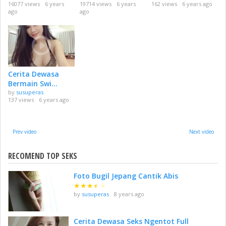
16077 views
6 years
19714 views
6 years
162 views
6 years ago
ago
ago
Cerita Dewasa
Bermain Swi...
by
susuperas
137 views
6 years ago
Prev video
Next video
RECOMEND TOP SEKS
Foto Bugil Jepang Cantik Abis
★
★
★
★
★
by
susuperas
8 years ago
Cerita Dewasa Seks Ngentot Full