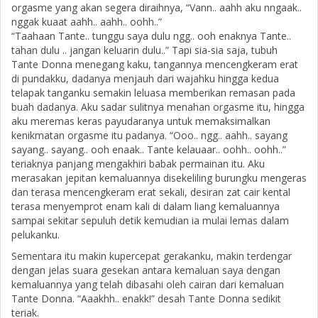
orgasme yang akan segera diraihnya, “Vann.. aahh aku nngaak..
nggak kuaat aahh.. aahh.. oohh..”
“Taahaan Tante.. tunggu saya dulu ngg.. ooh enaknya Tante..
tahan dulu .. jangan keluarin dulu..” Tapi sia-sia saja, tubuh
Tante Donna menegang kaku, tangannya mencengkeram erat
di pundakku, dadanya menjauh dari wajahku hingga kedua
telapak tanganku semakin leluasa memberikan remasan pada
buah dadanya. Aku sadar sulitnya menahan orgasme itu, hingga
aku meremas keras payudaranya untuk memaksimalkan
kenikmatan orgasme itu padanya. “Ooo.. ngg.. aahh.. sayang
sayang.. sayang.. ooh enaak.. Tante kelauaar.. oohh.. oohh..”
teriaknya panjang mengakhiri babak permainan itu. Aku
merasakan jepitan kemaluannya disekeliling burungku mengeras
dan terasa mencengkeram erat sekali, desiran zat cair kental
terasa menyemprot enam kali di dalam liang kemaluannya
sampai sekitar sepuluh detik kemudian ia mulai lemas dalam
pelukanku.
Sementara itu makin kupercepat gerakanku, makin terdengar
dengan jelas suara gesekan antara kemaluan saya dengan
kemaluannya yang telah dibasahi oleh cairan dari kemaluan
Tante Donna. “Aaakhh.. enakk!” desah Tante Donna sedikit
teriak.