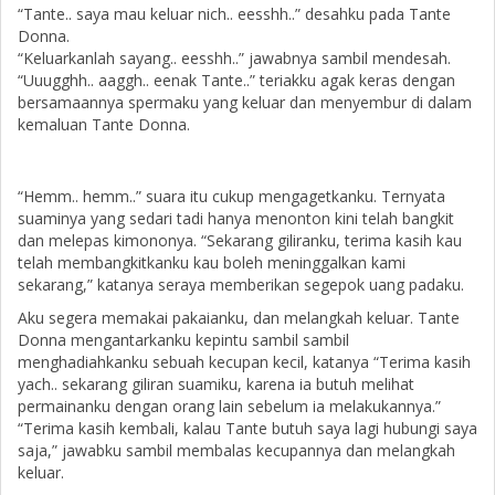
“Tante.. saya mau keluar nich.. eesshh..” desahku pada Tante
Donna.
“Keluarkanlah sayang.. eesshh..” jawabnya sambil mendesah.
“Uuugghh.. aaggh.. eenak Tante..” teriakku agak keras dengan
bersamaannya spermaku yang keluar dan menyembur di dalam
kemaluan Tante Donna.
“Hemm.. hemm..” suara itu cukup mengagetkanku. Ternyata
suaminya yang sedari tadi hanya menonton kini telah bangkit
dan melepas kimononya. “Sekarang giliranku, terima kasih kau
telah membangkitkanku kau boleh meninggalkan kami
sekarang,” katanya seraya memberikan segepok uang padaku.
Aku segera memakai pakaianku, dan melangkah keluar. Tante
Donna mengantarkanku kepintu sambil sambil
menghadiahkanku sebuah kecupan kecil, katanya “Terima kasih
yach.. sekarang giliran suamiku, karena ia butuh melihat
permainanku dengan orang lain sebelum ia melakukannya.”
“Terima kasih kembali, kalau Tante butuh saya lagi hubungi saya
saja,” jawabku sambil membalas kecupannya dan melangkah
keluar.