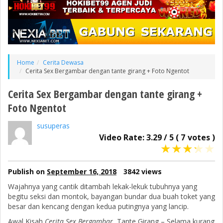
Home
Cerita Dewasa
Cerita Sex Bergambar dengan tante girang + Foto Ngentot
Cerita Sex Bergambar dengan tante girang +
Foto Ngentot
susuperas
Video Rate:
3.29
/
5
(
7
votes )
★
★
★
★
★
Publish on
September 16, 2018
3842 views
Wajahnya yang cantik ditambah lekak-lekuk tubuhnya yang
begitu seksi dan montok, bayangan bundar dua buah toket yang
besar dan kencang dengan kedua putingnya yang lancip.
Awal Kisah
Cerita Sex Bergambar
Tante Girang – Selama kurang