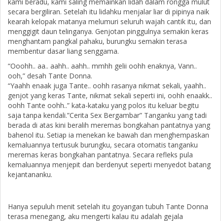
kami beradu, kami saling memainkan lidah dalam rongga mulut
secara bergiliran. Setelah itu lidahku menjalar liar di pipinya naik
kearah kelopak matanya melumuri seluruh wajah cantik itu, dan
menggigit daun telinganya. Genjotan pinggulnya semakin keras
menghantam pangkal pahaku, burungku semakin terasa
membentur dasar liang senggama.
“Ooohh.. aa.. aahh.. aahh.. mmhh gelii oohh enaknya, Vann..
ooh,” desah Tante Donna.
“Yaahh enaak juga Tante.. oohh rasanya nikmat sekali, yaahh..
genjot yang keras Tante, nikmat sekali seperti ini, oohh enaakk..
oohh Tante oohh..” kata-kataku yang polos itu keluar begitu
saja tanpa kendali.”Cerita Sex Bergambar” Tanganku yang tadi
berada di atas kini beralih meremas bongkahan pantatnya yang
bahenol itu. Setiap ia menekan ke bawah dan menghempaskan
kemaluannya tertusuk burungku, secara otomatis tanganku
meremas keras bongkahan pantatnya. Secara refleks pula
kemaluannya menjepit dan berdenyut seperti menyedot batang
kejantananku.
Hanya sepuluh menit setelah itu goyangan tubuh Tante Donna
terasa menegang, aku mengerti kalau itu adalah gejala