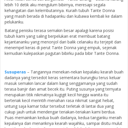
lebih 10 detik aku mengulum bibirnya, meresapi segala
kehangatan dan kelembutannya. Kuraih tubuh Tante Donna
yang masih berada di hadapanku dan kubawa kembali ke dalam
pelukanku.
Batang penisku terasa semakin besar apalagi karena posisi
tubuh kami yang saling berpelukan erat membuat batang
kejantananku yang menonjol dari balik celanaku itu terjepit dan
menempel keras di perut Tante Donna yang empuk, sejenak
kemudian kulepaskan pagutan bibirku pada bibir Tante Donna.
Susuperas
– Tangannya menekan-nekan kepalaku kearah buah
dadanya yang tersedot keras sementara burungku terus keluar
masuk semakin lancar dalam liang senggamanya yang sudah
terasa banjir dan amat becek itu. Puting susunya yang ternyata
merupakan titik nikmatnya kugigit kecil hingga wanita itu
berteriak kecil merintih menahan rasa nikmat sangat hebat,
untung saja kamar tidur tersebut terletak di lantai dua yang
cukup jauh untuk mendengar teriakan-teriakan kami berdua.
Puas memainkan kedua buah dadanya, kedua tanganku meraih
kepalanya dan menariknya kearah wajahku, sampai disitu mulut