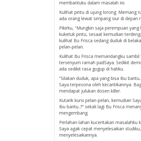
membantuku dalam masalah ini.
Kulihat pintu di ujung lorong. Memang r
ada orang lewat simpang siur di depan r
Pikirku, “Mungkin saja perempuan yang 
kuketuk pintu, sesaat kemudian terdeng
kulihat Bu Frisca sedang duduk di bel
pelan-pelan.
Kulihat Bu Frisca memandangku sambil 
tersenyum ramah padSaya. Sedikit demi
ada sedikit rasa gugup di hatiku.
“Silakan duduk, apa yang bisa Ibu bantu
Saya terpesona oleh kecantikannya. Ba
mendapat julukan dosen killer.
Kutarik kursi pelan-pelan, kemudian Saya
Ibu bantu..?” sekali lagi Bu Frisca me
mengembang.
Perlahan-lahan kuceritakan masalahku ke
Saya agak cepat menyelesaikan studiku,
menyelesaikannya.