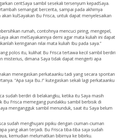
arkan ceritSaya sambil sesekali tersenyum kepadSaya.
rtambah semangat bercerita, sampai pada akhirnya
 akan kulSayakan Bu Frisca, untuk dapat menyelesaikan
ersihkan rumah, contohnya mencuci piring, mengepel,
Saya akan melSayakannya demi agar mata kuliah ini dapat
kanlah keringanan nilai mata kuliah Ibu pada saya.”
 polos itu, kulihat Bu Frisca tertawa kecil sambil berdiri
an misterius, dimana Saya tidak dapat mengerti apa
a seakan menegaskan perkataanku tadi yang secara spontan
tanya. “Apa saja Bu..!” kutegaskan sekali lagi perkataanku
a sudah berdiri di belakangku, ketika itu Saya masih
ak Bu Frisca memegang pundakku sambil berbisik di
?” Saya mengangguk sambil menunduk, saat itu Saya belum
Frisca sudah menghujani pipiku dengan ciuman-ciuman
a yang akan terjadi. Bu Frisca tiba-tiba saja sudah
ya, kemudian melumatkan bibirnya ke bibirku.