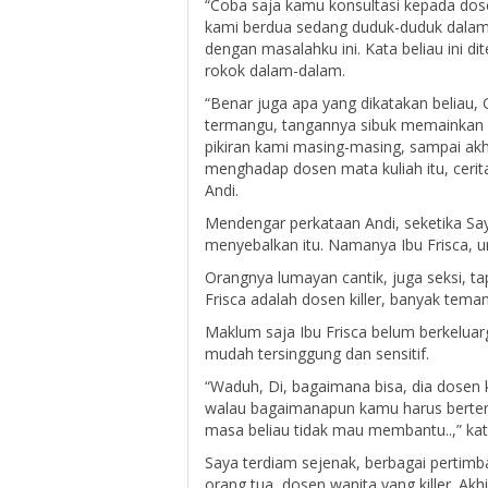
“Coba saja kamu konsultasi kepada dos
kami berdua sedang duduk-duduk dalam k
dengan masalahku ini. Kata beliau ini di
rokok dalam-dalam.
“Benar juga apa yang dikatakan beliau, G
termangu, tangannya sibuk memainkan 
pikiran kami masing-masing, sampai akhi
menghadap dosen mata kuliah itu, ceri
Andi.
Mendengar perkataan Andi, seketika Sa
menyebalkan itu. Namanya Ibu Frisca, um
Orangnya lumayan cantik, juga seksi, t
Frisca adalah dosen killer, banyak tema
Maklum saja Ibu Frisca belum berkeluar
mudah tersinggung dan sensitif.
“Waduh, Di, bagaimana bisa, dia dosen kil
walau bagaimanapun kamu harus berteru
masa beliau tidak mau membantu..,” ka
Saya terdiam sejenak, berbagai pertimb
orang tua, dosen wanita yang killer. Ak