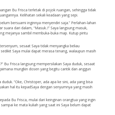
uangan Bu Frisca terletak di pojok ruangan, sehingga tidak
uangannya. Kelihatan sekali keadaan yang sepi.
belum bersuami inginnya menyendiri saja.” Perlahan-lahan
ar suara dari dalam, “Masuk..!” Saya langsung masuk,
akang mejanya sambil membuka-buka map. Kutup pintu
tersenyum, sesaat Saya tidak menyangka beliau
 sedikit Saya mulai dapat merasa tenang, walaupun masih
..?” Bu Frisca langsung mempersilakan Saya duduk, sesaat
gaimana mungkin dosen yang begitu cantik dan anggun
 duduk. “Oke, Christoper, ada apa ke sini, ada yang bisa
nanyakan hal itu kepadSaya dengan senyumnya yang masih
pada Bu Frisca, mulai dari keinginan orangtua yang ingin
 sampai ke mata kuliah yang saat ini Saya belum dapat