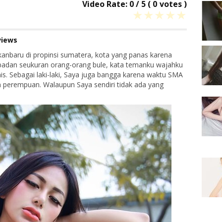
Video Rate:
0
/
5
(
0
votes )
★
★
★
★
★
views
ekanbaru di propinsi sumatera, kota yang panas karena
gi badan seukuran orang-orang bule, kata temanku wajahku
s. Sebagai laki-laki, Saya juga bangga karena waktu SMA
 perempuan. Walaupun Saya sendiri tidak ada yang