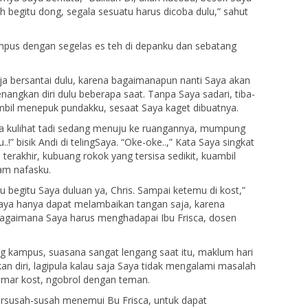
 begitu dong, segala sesuatu harus dicoba dulu,” sahut
ampus dengan segelas es teh di depanku dan sebatang
ja bersantai dulu, karena bagaimanapun nanti Saya akan
ngkan diri dulu beberapa saat. Tanpa Saya sadari, tiba-
sambil menepuk pundakku, sesaat Saya kaget dibuatnya.
sca kulihat tadi sedang menuju ke ruangannya, mumpung
.!” bisik Andi di telingSaya. “Oke-oke..,” Kata Saya singkat
 terakhir, kubuang rokok yang tersisa sedikit, kuambil
am nafasku.
 begitu Saya duluan ya, Chris. Sampai ketemu di kost,”
Saya hanya dapat melambaikan tangan saja, karena
agaimana Saya harus menghadapai Ibu Frisca, dosen
g kampus, suasana sangat lengang saat itu, maklum hari
n diri, lagipula kalau saja Saya tidak mengalami masalah
i kamar kost, ngobrol dengan teman.
ersusah-susah menemui Bu Frisca, untuk dapat