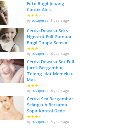
Foto Bugil Jepang
Cantik Abis
★
★
★
★
★
by
susuperas
8 years ago
Cerita Dewasa Seks
Ngentot Full Gambar
Bugil Tanpa Sensor
★
★
★
★
★
by
susuperas
6 years ago
Cerita Dewasa Sex Full
Jorok Bergambar
Tolong Jilat Memekku
Mas
★
★
★
★
★
by
susuperas
6 years ago
Cerita Sex Bergambar
Selingkuh Bersama
Sopir Kontol Gede
★
★
★
★
★
by
susuperas
8 years ago