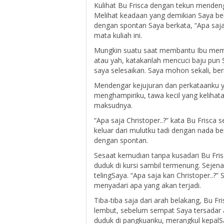
Kulihat Bu Frisca dengan tekun mendeng
Melihat keadaan yang demikian Saya be
dengan spontan Saya berkata, “Apa saja
mata kuliah ini.
Mungkin suatu saat membantu Ibu memb
atau yah, katakanlah mencuci baju pun 
saya selesaikan. Saya mohon sekali, beri
Mendengar kejujuran dan perkataanku yang
menghampiriku, tawa kecil yang kelihat
maksudnya.
“Apa saja Christoper..?” kata Bu Frisc
keluar dari mulutku tadi dengan nada ber
dengan spontan.
Sesaat kemudian tanpa kusadari Bu Frisc
duduk di kursi sambil termenung. Sejen
telingSaya. “Apa saja kan Christoper..
menyadari apa yang akan terjadi.
Tiba-tiba saja dari arah belakang, Bu 
lembut, sebelum sempat Saya tersadar ap
duduk di pangkuanku, merangkul kepalSa