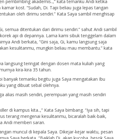
en pembimbing akademis..,” kata temanku Andi ketika
amar kost. “Sudah, Di. Tapi beliau juga lepas tangan
tentukan oleh dirimu sendiri.” Kata Saya sambil menghisap
i, semua ditentukan dari dirimu sendiri.” sahut Andi sambil
korek api di depannya. Lama kami sibuk tenggelam dalam
rnya Andi berkata, “Gini saja, Gi, kamu langsung saja
takan kesulitanmu, mungkin beliau mau membantu.” kata
ya langsung teringat dengan dosen mata kuliah yang
urnya kira-kira 35 tahun.
api banyak temanku begitu juga Saya mengatakan Ibu
nku yang dibuat sebal olehnya.
ga alias masih sendiri, perempuan yang masih sendiri
ler di kampus kita..,” Kata Saya bimbang. “Iya sih, tapi
s terang mengenai kesulitanmu, bicaralah baik-baik,
ta Andi memberi saran.
angan muncul di kepala Saya. Dikejar-kejar waktu, pesan
hirnya Saya berkata, “Baiklah Di, akan kucoba, besok Saya