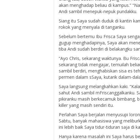
akan menghadap beliau di kampus.” “Nah
Andi sambil menepuk-nepuk pundakku.
Siang itu Saya sudah duduk di kantin k
rokok yang menyala di tanganku.
Sebelum bertemu Ibu Frisca Saya senga
gugup menghadapinya, Saya akan menena
tiba Andi sudah berdiri di belakangku 
“Ayo Chris, sekarang waktunya. Bu Fri
sekarang tidak mengajar, temuilah beliau.
sambil berdiri, menghabiskan sisa es teh
permen dalam sSaya, kutarik dalam-dal
Saya langsung melangkahkan kaki. “Kalau
sahut Andi sambil mFriscanggalkanku. 
pikiranku masih berkecamuk bimbang, b
killer yang masih sendiri itu.
Perlahan Saya berjalan menyusupi loron
Sabtu, banyak mahasiswa yang meliburka
ini lebih baik Saya tidur-tiduran saja d
Hanya karena masalah ini Saya harus b