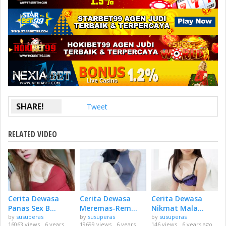
SHARE!
Tweet
RELATED VIDEO
Cerita Dewasa
Cerita Dewasa
Cerita Dewasa
Panas Sex B...
Meremas-Rem...
Nikmat Mala...
by
susuperas
by
susuperas
by
susuperas
16063 views
6 years
19699 views
6 years
146 views
6 years ago