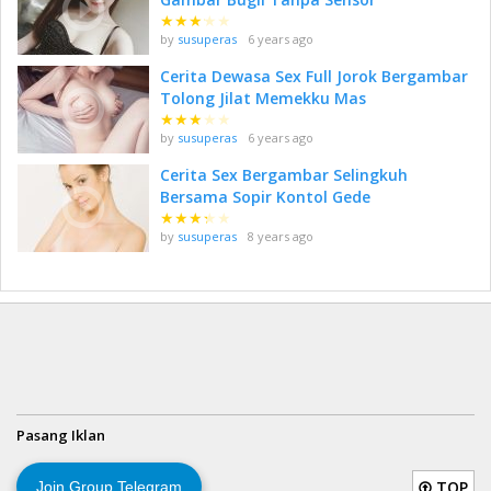
★
★
★
★
★
by
susuperas
6 years ago
Cerita Dewasa Sex Full Jorok Bergambar
Tolong Jilat Memekku Mas
★
★
★
★
★
by
susuperas
6 years ago
Cerita Sex Bergambar Selingkuh
Bersama Sopir Kontol Gede
★
★
★
★
★
by
susuperas
8 years ago
Pasang Iklan
TOP
Join Group Telegram