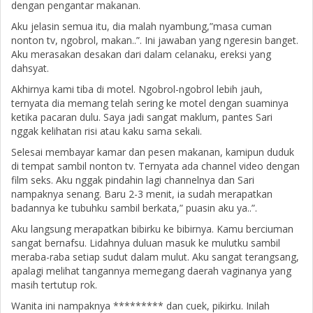
dengan pengantar makanan.
Aku jelasin semua itu, dia malah nyambung,”masa cuman
nonton tv, ngobrol, makan..”. Ini jawaban yang ngeresin banget.
Aku merasakan desakan dari dalam celanaku, ereksi yang
dahsyat.
Akhirnya kami tiba di motel. Ngobrol-ngobrol lebih jauh,
ternyata dia memang telah sering ke motel dengan suaminya
ketika pacaran dulu. Saya jadi sangat maklum, pantes Sari
nggak kelihatan risi atau kaku sama sekali.
Selesai membayar kamar dan pesen makanan, kamipun duduk
di tempat sambil nonton tv. Ternyata ada channel video dengan
film seks. Aku nggak pindahin lagi channelnya dan Sari
nampaknya senang. Baru 2-3 menit, ia sudah merapatkan
badannya ke tubuhku sambil berkata,” puasin aku ya..”.
Aku langsung merapatkan bibirku ke bibirnya. Kamu berciuman
sangat bernafsu. Lidahnya duluan masuk ke mulutku sambil
meraba-raba setiap sudut dalam mulut. Aku sangat terangsang,
apalagi melihat tangannya memegang daerah vaginanya yang
masih tertutup rok.
Wanita ini nampaknya ********* dan cuek, pikirku. Inilah