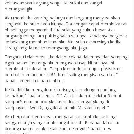
kebiasaan wanita yang sangat ku sukai dan sangat
merangsangku.
Aku membuka kancing bajunya dan langsung menyusupkan
tanganku ke buah dada kirinya. Dia dengan cepat membuka tali
bh sehingga menyembul dua bukit yang cukup besar. Aku
langsung mengulum putting salah satunya. Kepalanya bergerak
ke belakang menahan isapanku. Aku suka ekspresinya ketika
terangsang. Ia makin terangsang, aku juga.
Tanganku telah masuk ke dalam celana dalamnya dari samping.
Agak basah. Jari tengahku mengusap-usap klitorisnya. Ini
membuat ia tak tahan. Tanpa komando apa-apa, posisi kami
berubah menjadi posisi 69. Kami saling mengisap sambil, ”
aaaah.. eeeeh..haaaaaaahhh. .”
Ketika bibirku mengulum klitorisnya, ia melenguh panjang
keenakan,” aaaauu.. enak, Di”. Aku lakukan ini sekitar 5 menit
sampai Sari mendorongku kemudian mengangkang di
sampingku. “Ayo Di, nggak tahan nih. Masukin cepet..”
Aku berputar menaikinya, mengarahkan kontolku ke liang
senggamanya yang sudah sangat basah. Perlahan-lahan ku
dorong masuk.. enak sekali. Sari melenguh,” aaaaah.. ya