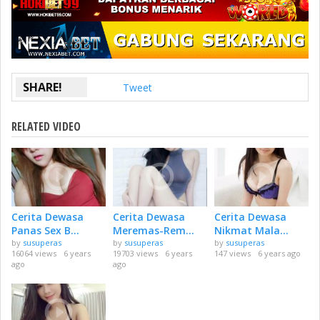
SHARE!
Tweet
RELATED VIDEO
Cerita Dewasa
Cerita Dewasa
Cerita Dewasa
Panas Sex B...
Meremas-Rem...
Nikmat Mala...
by
susuperas
by
susuperas
by
susuperas
16064 views
6 years
19703 views
6 years
147 views
6 years ago
ago
ago