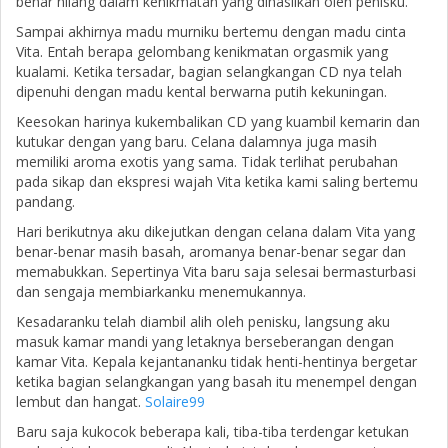
benar hilang dalam kenikmatan yang dihasilkan oleh penisku.
Sampai akhirnya madu murniku bertemu dengan madu cinta
Vita. Entah berapa gelombang kenikmatan orgasmik yang
kualami. Ketika tersadar, bagian selangkangan CD nya telah
dipenuhi dengan madu kental berwarna putih kekuningan.
Keesokan harinya kukembalikan CD yang kuambil kemarin dan
kutukar dengan yang baru. Celana dalamnya juga masih
memiliki aroma exotis yang sama. Tidak terlihat perubahan
pada sikap dan ekspresi wajah Vita ketika kami saling bertemu
pandang.
Hari berikutnya aku dikejutkan dengan celana dalam Vita yang
benar-benar masih basah, aromanya benar-benar segar dan
memabukkan. Sepertinya Vita baru saja selesai bermasturbasi
dan sengaja membiarkanku menemukannya.
Kesadaranku telah diambil alih oleh penisku, langsung aku
masuk kamar mandi yang letaknya berseberangan dengan
kamar Vita. Kepala kejantananku tidak henti-hentinya bergetar
ketika bagian selangkangan yang basah itu menempel dengan
lembut dan hangat.
Solaire99
Baru saja kukocok beberapa kali, tiba-tiba terdengar ketukan