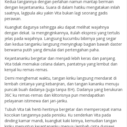
Kedua tangannya dengan perlahan namun mantap bermain
dengan kejantananku. Suara di dalam hatiku mengatakan inilah
saatnya, lagipula aku yakin Vita bukan lagi seorang gadis
perawan.
Kuangkat dagunya sehingga aku dapat melihat wajahnya
dengan dekat. Ia menginginkannya, itulah ekspresi yang tertulis
jelas pada wajahnya. Langsung kucumbu bibirnya yang segar
dan kedua tanganku langsung menyingkap bagian bawah daster
berwarna putih yang dimulai dari pertengahan paha.
Kejantananku bergetar dan menjadi lebih keras dan panjang.
Vita tidak memakai celana dalam, pantatnya yang lembut dan
kenyal ku remas-remas.
Demi menghemat waktu, tangan kiriku langsung mendarat di
lembah cintanya yang kebanjiran, dan tangan kananku menuju
puncak buah dadanya (juga tanpa BH). Dadanya yang berukuran
36C ku remas-remas dan klitorisnya pun mendapatkan
pelayanan istimewa dari jari-jariku.
Tubuh Vita tak henti-hentinya bergetar dan mempercepat irama
kocokan tangannya pada penisku. Ku senderkan Vita pada
dinding kamar mandi, kuangkat kaki kirinya, kemudian tangan
kiriku menuntun kejantananku menuju lembah cinta duniawi.