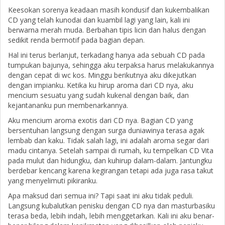
Keesokan sorenya keadaan masih kondusif dan kukembalikan
CD yang telah kunodai dan kuambil lagi yang lain, kali ini
berwarna merah muda. Berbahan tipis licin dan halus dengan
sedikit renda bermotif pada bagian depan.
Hal ini terus berlanjut, terkadang hanya ada sebuah CD pada
tumpukan bajunya, sehingga aku terpaksa harus melakukannya
dengan cepat di wc kos. Minggu berikutnya aku dikejutkan
dengan impianku. Ketika ku hirup aroma dari CD nya, aku
mencium sesuatu yang sudah kukenal dengan baik, dan
kejantananku pun membenarkannya.
Aku mencium aroma exotis dari CD nya. Bagian CD yang
bersentuhan langsung dengan surga duniawinya terasa agak
lembab dan kaku. Tidak salah lagi, ini adalah aroma segar dari
madu cintanya. Setelah sampai di rumah, ku tempelkan CD Vita
pada mulut dan hidungku, dan kuhirup dalam-dalam. Jantungku
berdebar kencang karena kegirangan tetapi ada juga rasa takut
yang menyelimuti pikiranku.
Apa maksud dari semua ini? Tapi saat ini aku tidak peduli.
Langsung kubalutkan penisku dengan CD nya dan masturbasiku
terasa beda, lebih indah, lebih menggetarkan. Kali ini aku benar-