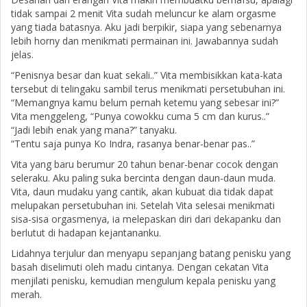
tidak sampai 2 menit Vita sudah meluncur ke alam orgasme
yang tiada batasnya. Aku jadi berpikir, siapa yang sebenarnya
lebih horny dan menikmati permainan ini. Jawabannya sudah
jelas.
“Penisnya besar dan kuat sekali..” Vita membisikkan kata-kata
tersebut di telingaku sambil terus menikmati persetubuhan ini.
“Memangnya kamu belum pernah ketemu yang sebesar ini?”
Vita menggeleng, “Punya cowokku cuma 5 cm dan kurus..”
“Jadi lebih enak yang mana?” tanyaku.
“Tentu saja punya Ko Indra, rasanya benar-benar pas..”
Vita yang baru berumur 20 tahun benar-benar cocok dengan
seleraku. Aku paling suka bercinta dengan daun-daun muda.
Vita, daun mudaku yang cantik, akan kubuat dia tidak dapat
melupakan persetubuhan ini. Setelah Vita selesai menikmati
sisa-sisa orgasmenya, ia melepaskan diri dari dekapanku dan
berlutut di hadapan kejantananku.
Lidahnya terjulur dan menyapu sepanjang batang penisku yang
basah diselimuti oleh madu cintanya. Dengan cekatan Vita
menjilati penisku, kemudian mengulum kepala penisku yang
merah.