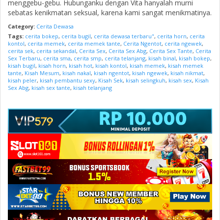
menggebu-gebu. Hubunganku dengan Vita hanyalah murni
sebatas kenikmatan seksual, karena kami sangat menikmatinya.
Category:
Cerita Dewasa
Tags:
cerita bokep
,
cerita bugil
,
cerita dewasa terbaru"
,
cerita horn
,
cerita
kontol
,
cerita memek
,
cerita memek tante
,
Cerita Ngentot
,
cerita ngewek
,
cerita sek
,
cerita sekandal
,
Cerita Sex
,
Cerita Sex Abg
,
Cerita Sex Tante
,
Cerita
Sex Terbaru
,
cerita sma
,
cerita smp
,
cerita telanjang
,
kisah binal
,
kisah bokep
,
kisah bugil
,
kisah horn
,
kisah hot
,
kisah kontol
,
kisah memek
,
kisah memek
tante
,
Kisah Mesum
,
kisah nakal
,
kisah ngentot
,
kisah ngewek
,
kisah nikmat
,
kisah peler
,
kisah pembantu sexy
,
Kisah Sek
,
kisah selingkuh
,
kisah sex
,
Kisah
Sex Abg
,
kisah sex tante
,
kisah telanjang