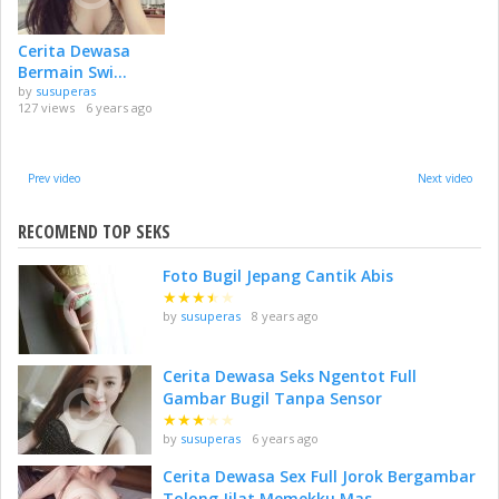
Cerita Dewasa
Bermain Swi...
by
susuperas
127 views
6 years ago
Prev video
Next video
RECOMEND TOP SEKS
Foto Bugil Jepang Cantik Abis
★
★
★
★
★
by
susuperas
8 years ago
Cerita Dewasa Seks Ngentot Full
Gambar Bugil Tanpa Sensor
★
★
★
★
★
by
susuperas
6 years ago
Cerita Dewasa Sex Full Jorok Bergambar
Tolong Jilat Memekku Mas