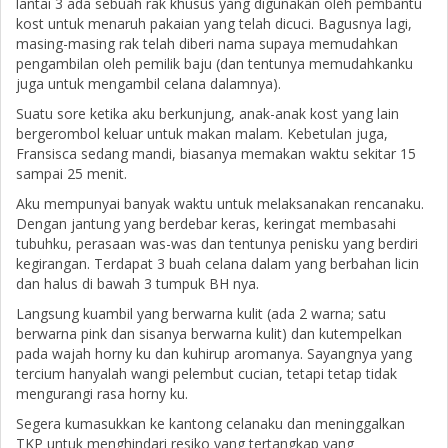
lantai 3 ada sebuah rak khusus yang digunakan oleh pembantu
kost untuk menaruh pakaian yang telah dicuci. Bagusnya lagi,
masing-masing rak telah diberi nama supaya memudahkan
pengambilan oleh pemilik baju (dan tentunya memudahkanku
juga untuk mengambil celana dalamnya).
Suatu sore ketika aku berkunjung, anak-anak kost yang lain
bergerombol keluar untuk makan malam. Kebetulan juga,
Fransisca sedang mandi, biasanya memakan waktu sekitar 15
sampai 25 menit.
Aku mempunyai banyak waktu untuk melaksanakan rencanaku.
Dengan jantung yang berdebar keras, keringat membasahi
tubuhku, perasaan was-was dan tentunya penisku yang berdiri
kegirangan. Terdapat 3 buah celana dalam yang berbahan licin
dan halus di bawah 3 tumpuk BH nya.
Langsung kuambil yang berwarna kulit (ada 2 warna; satu
berwarna pink dan sisanya berwarna kulit) dan kutempelkan
pada wajah horny ku dan kuhirup aromanya. Sayangnya yang
tercium hanyalah wangi pelembut cucian, tetapi tetap tidak
mengurangi rasa horny ku.
Segera kumasukkan ke kantong celanaku dan meninggalkan
TKP untuk menghindari resiko yang tertangkap yang