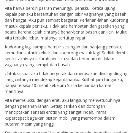
Vita hanya berdiri pasrah menunggu penisku. Ketika ujung
kepala penisku bersentuhan dengan bibir vaginanya yang basah
dan hangat, Aku pun sempat bergetar. Perlahan-lahan kudorong
masuk kepala penisku. Tidak ada hambatan dan gesekan yang
bearti, karena celah cintanya benar-benar basah dan licin. Mulut
Vita terbuka lebar, matanya tertutup rapat.
Kudorong lagi sampai hampir setengah dari panjang penisku,
kemudian kutarik keluar dan kudorong masuk lagi. Sedikit demi
sedikit akhirnya seluruh penisku sudah tertanam di dalam
vaginanya yang sempit dan basah.
Untuk sesaat aku tidak bergerak dan merasakan dinding-dinging
liang cintanya mendekap kejantananku. Kulihat jam tanganku,
hanya tersisa 10 menit sebelum Sisca keluar dari kamar
mandinya.
Vita memelukku dengan erat, aku langsung menyetubuhinya
dengan perlahan-lahan. Setiap tarikan dan dorongan
menciptakan sensasi erotis yang sangat indah. Irama
kupercepat bagaikan piston mobil yang memompa dalam
putaran mesin yang tinggi.
Desahan dan erangan Vita makin membuatku bernafsu, apalagi