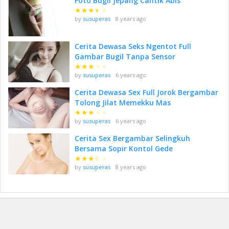
Foto Bugil Jepang Cantik Abis
★
★
★
★
★
by
susuperas
8 years ago
Cerita Dewasa Seks Ngentot Full
Gambar Bugil Tanpa Sensor
★
★
★
★
★
by
susuperas
6 years ago
Cerita Dewasa Sex Full Jorok Bergambar
Tolong Jilat Memekku Mas
★
★
★
★
★
by
susuperas
6 years ago
Cerita Sex Bergambar Selingkuh
Bersama Sopir Kontol Gede
★
★
★
★
★
by
susuperas
8 years ago