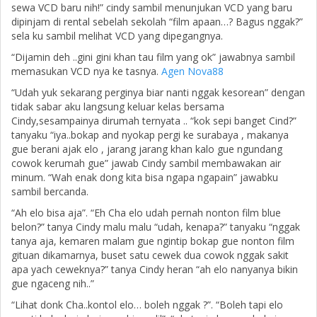
sewa VCD baru nih!” cindy sambil menunjukan VCD yang baru
dipinjam di rental sebelah sekolah “film apaan…? Bagus nggak?”
sela ku sambil melihat VCD yang dipegangnya.
“Dijamin deh ..gini gini khan tau film yang ok” jawabnya sambil
memasukan VCD nya ke tasnya.
Agen Nova88
“Udah yuk sekarang perginya biar nanti nggak kesorean” dengan
tidak sabar aku langsung keluar kelas bersama
Cindy,sesampainya dirumah ternyata .. “kok sepi banget Cind?”
tanyaku “iya..bokap and nyokap pergi ke surabaya , makanya
gue berani ajak elo , jarang jarang khan kalo gue ngundang
cowok kerumah gue” jawab Cindy sambil membawakan air
minum. “Wah enak dong kita bisa ngapa ngapain” jawabku
sambil bercanda.
“Ah elo bisa aja”. “Eh Cha elo udah pernah nonton film blue
belon?” tanya Cindy malu malu “udah, kenapa?” tanyaku “nggak
tanya aja, kemaren malam gue ngintip bokap gue nonton film
gituan dikamarnya, buset satu cewek dua cowok nggak sakit
apa yach ceweknya?” tanya Cindy heran “ah elo nanyanya bikin
gue ngaceng nih..”
“Lihat donk Cha..kontol elo… boleh nggak ?”. “Boleh tapi elo