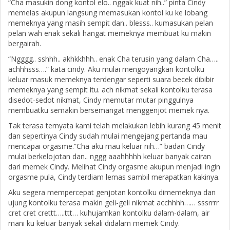
“Cha masukin dong kontol elo.. nggak kuat nih..” pinta Cindy
memelas akupun langsung memasukan kontol ku ke lobang
memeknya yang masih sempit dan.. blesss.. kumasukan pelan
pelan wah enak sekali hangat memeknya membuat ku makin
bergairah.
“Ngggg.. sshhh.. akhkkhhh.. enak Cha terusin yang dalam Cha…..
achhhsss….” kata cindy. Aku mulai mengoyangkan kontolku
keluar masuk memeknya terdengar seperti suara becek dibibir
memeknya yang sempit itu. ach nikmat sekali kontolku terasa
disedot-sedot nikmat, Cindy memutar mutar pinggulnya
membuatku semakin bersemangat menggenjot memek nya.
Tak terasa ternyata kami telah melakukan lebih kurang 45 menit
dan sepertinya Cindy sudah mulai mengejang pertanda mau
mencapai orgasme.”Cha aku mau keluar nih…” badan Cindy
mulai berkelojotan dan.. nggg aaahhhhh keluar banyak cairan
dari memek Cindy. Melihat Cindy orgasme akupun menjadi ingin
orgasme pula, Cindy terdiam lemas sambil merapatkan kakinya.
Aku segera mempercepat genjotan kontolku dimemeknya dan
ujung kontolku terasa makin geli-geli nikmat acchhhh…… sssrrrr
cret cret crettt…..ttt… kuhujamkan kontolku dalam-dalam, air
mani ku keluar banyak sekali didalam memek Cindy.