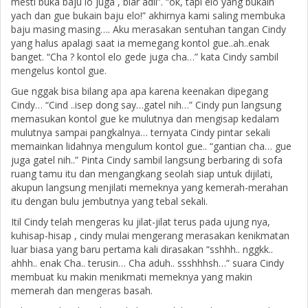
mesti buka baju lo juga , biar adil”. “ok, tapi elo yang bukain
yach dan gue bukain baju elo!” akhirnya kami saling membuka
baju masing masing…. Aku merasakan sentuhan tangan Cindy
yang halus apalagi saat ia memegang kontol gue..ah..enak
banget. “Cha ? kontol elo gede juga cha…” kata Cindy sambil
mengelus kontol gue.
Gue nggak bisa bilang apa apa karena keenakan dipegang
Cindy… “Cind ..isep dong say…gatel nih…” Cindy pun langsung
memasukan kontol gue ke mulutnya dan mengisap kedalam
mulutnya sampai pangkalnya… ternyata Cindy pintar sekali
memainkan lidahnya mengulum kontol gue.. “gantian cha… gue
juga gatel nih..” Pinta Cindy sambil langsung berbaring di sofa
ruang tamu itu dan mengangkang seolah siap untuk dijilati,
akupun langsung menjilati memeknya yang kemerah-merahan
itu dengan bulu jembutnya yang tebal sekali.
Itil Cindy telah mengeras ku jilat-jilat terus pada ujung nya,
kuhisap-hisap , cindy mulai mengerang merasakan kenikmatan
luar biasa yang baru pertama kali dirasakan “sshhh.. nggkk..
ahhh.. enak Cha.. terusin… Cha aduh.. ssshhhsh…” suara Cindy
membuat ku makin menikmati memeknya yang makin
memerah dan mengeras basah.