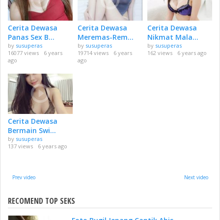
Cerita Dewasa
Cerita Dewasa
Cerita Dewasa
Panas Sex B...
Meremas-Rem...
Nikmat Mala...
by
susuperas
by
susuperas
by
susuperas
16077 views
6 years
19714 views
6 years
162 views
6 years ago
ago
ago
Cerita Dewasa
Bermain Swi...
by
susuperas
137 views
6 years ago
Prev video
Next video
RECOMEND TOP SEKS