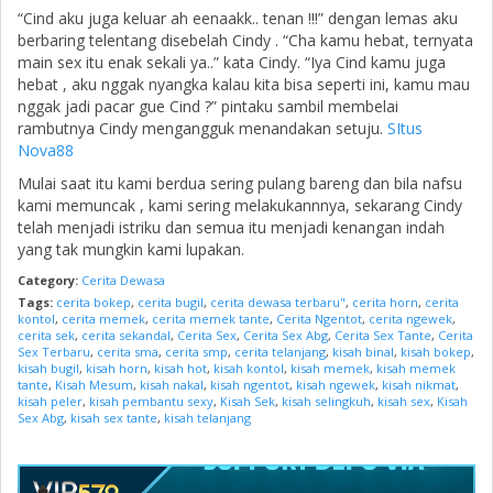
“Cind aku juga keluar ah eenaakk.. tenan !!!” dengan lemas aku
berbaring telentang disebelah Cindy . “Cha kamu hebat, ternyata
main sex itu enak sekali ya..” kata Cindy. “Iya Cind kamu juga
hebat , aku nggak nyangka kalau kita bisa seperti ini, kamu mau
nggak jadi pacar gue Cind ?” pintaku sambil membelai
rambutnya Cindy mengangguk menandakan setuju.
SItus
Nova88
Mulai saat itu kami berdua sering pulang bareng dan bila nafsu
kami memuncak , kami sering melakukannnya, sekarang Cindy
telah menjadi istriku dan semua itu menjadi kenangan indah
yang tak mungkin kami lupakan.
Category:
Cerita Dewasa
Tags:
cerita bokep
,
cerita bugil
,
cerita dewasa terbaru"
,
cerita horn
,
cerita
kontol
,
cerita memek
,
cerita memek tante
,
Cerita Ngentot
,
cerita ngewek
,
cerita sek
,
cerita sekandal
,
Cerita Sex
,
Cerita Sex Abg
,
Cerita Sex Tante
,
Cerita
Sex Terbaru
,
cerita sma
,
cerita smp
,
cerita telanjang
,
kisah binal
,
kisah bokep
,
kisah bugil
,
kisah horn
,
kisah hot
,
kisah kontol
,
kisah memek
,
kisah memek
tante
,
Kisah Mesum
,
kisah nakal
,
kisah ngentot
,
kisah ngewek
,
kisah nikmat
,
kisah peler
,
kisah pembantu sexy
,
Kisah Sek
,
kisah selingkuh
,
kisah sex
,
Kisah
Sex Abg
,
kisah sex tante
,
kisah telanjang