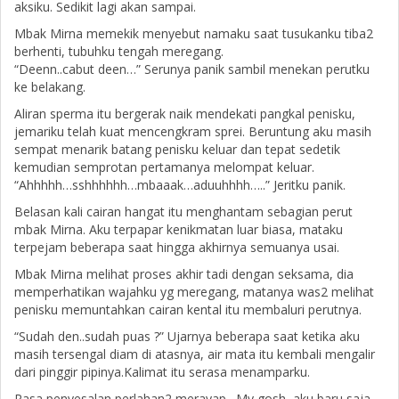
aksiku. Sedikit lagi akan sampai.
Mbak Mirna memekik menyebut namaku saat tusukanku tiba2
berhenti, tubuhku tengah meregang.
“Deenn..cabut deen…” Serunya panik sambil menekan perutku
ke belakang.
Aliran sperma itu bergerak naik mendekati pangkal penisku,
jemariku telah kuat mencengkram sprei. Beruntung aku masih
sempat menarik batang penisku keluar dan tepat sedetik
kemudian semprotan pertamanya melompat keluar.
“Ahhhhh…sshhhhhh…mbaaak…aduuhhhh…..” Jeritku panik.
Belasan kali cairan hangat itu menghantam sebagian perut
mbak Mirna. Aku terpapar kenikmatan luar biasa, mataku
terpejam beberapa saat hingga akhirnya semuanya usai.
Mbak Mirna melihat proses akhir tadi dengan seksama, dia
memperhatikan wajahku yg meregang, matanya was2 melihat
penisku memuntahkan cairan kental itu membaluri perutnya.
“Sudah den..sudah puas ?” Ujarnya beberapa saat ketika aku
masih tersengal diam di atasnya, air mata itu kembali mengalir
dari pinggir pipinya.Kalimat itu serasa menamparku.
Rasa penyesalan perlahan2 merayap . My gosh, aku baru saja