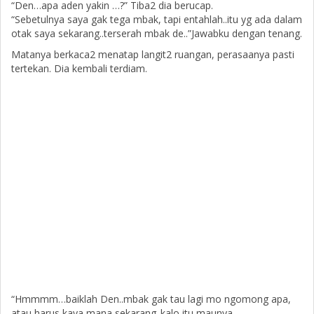
“Den…apa aden yakin …?” Tiba2 dia berucap.
“Sebetulnya saya gak tega mbak, tapi entahlah..itu yg ada dalam
otak saya sekarang..terserah mbak de..”Jawabku dengan tenang.
Matanya berkaca2 menatap langit2 ruangan, perasaanya pasti
tertekan. Dia kembali terdiam.
“Hmmmm…baiklah Den..mbak gak tau lagi mo ngomong apa,
atau harus kaya mana sekarang..kalo itu maunya