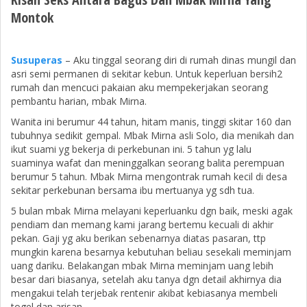
Montok
Susuperas
– Aku tinggal seorang diri di rumah dinas mungil dan
asri semi permanen di sekitar kebun. Untuk keperluan bersih2
rumah dan mencuci pakaian aku mempekerjakan seorang
pembantu harian, mbak Mirna.
Wanita ini berumur 44 tahun, hitam manis, tinggi skitar 160 dan
tubuhnya sedikit gempal. Mbak Mirna asli Solo, dia menikah dan
ikut suami yg bekerja di perkebunan ini. 5 tahun yg lalu
suaminya wafat dan meninggalkan seorang balita perempuan
berumur 5 tahun. Mbak Mirna mengontrak rumah kecil di desa
sekitar perkebunan bersama ibu mertuanya yg sdh tua.
5 bulan mbak Mirna melayani keperluanku dgn baik, meski agak
pendiam dan memang kami jarang bertemu kecuali di akhir
pekan. Gaji yg aku berikan sebenarnya diatas pasaran, ttp
mungkin karena besarnya kebutuhan beliau sesekali meminjam
uang dariku. Belakangan mbak Mirna meminjam uang lebih
besar dari biasanya, setelah aku tanya dgn detail akhirnya dia
mengakui telah terjebak rentenir akibat kebiasanya membeli
togel dan arisan.