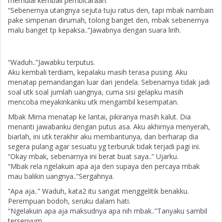
memulai kembali pembicaraan.
“Sebenernya utangnya sejuta tuju ratus den, tapi mbak nambain
pake simpenan dirumah, tolong banget den, mbak sebenernya
malu banget tp kepaksa..”Jawabnya dengan suara lirih.
“Waduh..”Jawabku terputus.
Aku kembali terdiam, kepalaku masih terasa pusing. Aku
menatap pemandangan luar dari jendela. Sebenarnya tidak jadi
soal utk soal jumlah uangnya, cuma sisi gelapku masih
mencoba meyakinkanku utk mengambil kesempatan.
Mbak Mirna menatap ke lantai, pikiranya masih kalut. Dia
menanti jawabanku dengan putus asa. Aku akhirnya menyerah,
biarlah, ini utk terakhir aku membantunya, dan berharap dia
segera pulang agar sesuatu yg terburuk tidak terjadi pagi ini.
“Okay mbak, sebenarnya ini berat buat saya..” Ujarku.
“Mbak rela ngelakuin apa aja den supaya den percaya mbak
mau balikin uangnya..”Sergahnya.
“Apa aja..” Waduh, kata2 itu sangat menggelitik benakku.
Perempuan bodoh, seruku dalam hati.
“Ngelakuin apa aja maksudnya apa nih mbak..”Tanyaku sambil
tersenyum.