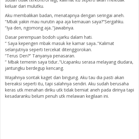
keluar dari mulutku.
Aku membalikan badan, menatapnya dengan seringai aneh.
“Mbak yakin mau nurutin apa aja kemauan saya?”Sergahku.
“Iya den, ngomong aja..”Jawabnya.
Dasar perempuan bodoh ujarku dalam hati.
” Saya kepengen mbak masuk ke kamar saya..”Kalimat
selanjutnya seperti tercekat ditenggorokan.
“Terus Den?” Tanyanya penasaran.
” Mbak temenin saya tidur..”Ucapanku serasa melayang diudara,
jantungku berdegup kencang.
Wajahnya sontak kaget dan bingung. Aku tau dia pasti akan
bereaksi seperti itu, tapi salahnya sendiri. Aku sudah berusaha
keras utk menahan diriku utk tidak berniat aneh pada dirinya tapi
kesadaranku belum penuh utk melawan kegilaan ini.