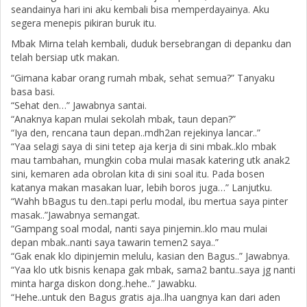
seandainya hari ini aku kembali bisa memperdayainya. Aku
segera menepis pikiran buruk itu.
Mbak Mirna telah kembali, duduk bersebrangan di depanku dan
telah bersiap utk makan.
“Gimana kabar orang rumah mbak, sehat semua?” Tanyaku
basa basi.
“Sehat den…” Jawabnya santai.
“Anaknya kapan mulai sekolah mbak, taun depan?”
“Iya den, rencana taun depan..mdh2an rejekinya lancar..”
“Yaa selagi saya di sini tetep aja kerja di sini mbak..klo mbak
mau tambahan, mungkin coba mulai masak katering utk anak2
sini, kemaren ada obrolan kita di sini soal itu. Pada bosen
katanya makan masakan luar, lebih boros juga…” Lanjutku.
“Wahh bBagus tu den..tapi perlu modal, ibu mertua saya pinter
masak..”Jawabnya semangat.
“Gampang soal modal, nanti saya pinjemin..klo mau mulai
depan mbak..nanti saya tawarin temen2 saya..”
“Gak enak klo dipinjemin melulu, kasian den Bagus..” Jawabnya.
“Yaa klo utk bisnis kenapa gak mbak, sama2 bantu..saya jg nanti
minta harga diskon dong..hehe..” Jawabku.
“Hehe..untuk den Bagus gratis aja..lha uangnya kan dari aden