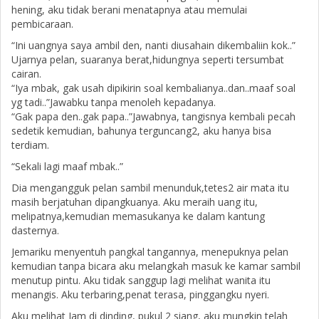
hening, aku tidak berani menatapnya atau memulai
pembicaraan.
“Ini uangnya saya ambil den, nanti diusahain dikembaliin kok..”
Ujarnya pelan, suaranya berat,hidungnya seperti tersumbat
cairan.
“Iya mbak, gak usah dipikirin soal kembalianya..dan..maaf soal
yg tadi..”Jawabku tanpa menoleh kepadanya.
“Gak papa den..gak papa..”Jawabnya, tangisnya kembali pecah
sedetik kemudian, bahunya terguncang2, aku hanya bisa
terdiam.
“Sekali lagi maaf mbak..”
Dia mengangguk pelan sambil menunduk,tetes2 air mata itu
masih berjatuhan dipangkuanya. Aku meraih uang itu,
melipatnya,kemudian memasukanya ke dalam kantung
dasternya.
Jemariku menyentuh pangkal tangannya, menepuknya pelan
kemudian tanpa bicara aku melangkah masuk ke kamar sambil
menutup pintu. Aku tidak sanggup lagi melihat wanita itu
menangis. Aku terbaring,penat terasa, pinggangku nyeri.
Aku melihat Jam di dinding, pukul 2 siang, aku mungkin telah