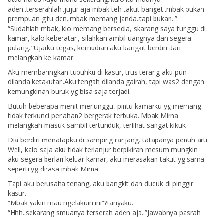
aden..terserahlah..jujur aja mbak teh takut banget..mbak bukan
prempuan gitu den..mbak memang janda..tapi bukan..”
“Sudahlah mbak, klo memang bersedia, skarang saya tunggu di
kamar, kalo keberatan, silahkan ambil uangnya dan segera
pulang..”Ujarku tegas, kemudian aku bangkit berdiri dan
melangkah ke kamar.
Aku membaringkan tubuhku di kasur, trus terang aku pun
dilanda ketakutan.Aku tengah dilanda gairah, tapi was2 dengan
kemungkinan buruk yg bisa saja terjadi.
Butuh beberapa menit menunggu, pintu kamarku yg memang
tidak terkunci perlahan2 bergerak terbuka. Mbak Mirna
melangkah masuk sambil tertunduk, terlihat sangat kikuk.
Dia berdiri menatapku di samping ranjang, tatapanya penuh arti.
Well, kalo saja aku tidak terlanjur berpikiran mesum mungkin
aku segera berlari keluar kamar, aku merasakan takut yg sama
seperti yg dirasa mbak Mirna.
Tapi aku berusaha tenang, aku bangkit dan duduk di pinggir
kasur.
“Mbak yakin mau ngelakuin ini”?tanyaku.
“Hhh..sekarang smuanya terserah aden aja..”Jawabnya pasrah.