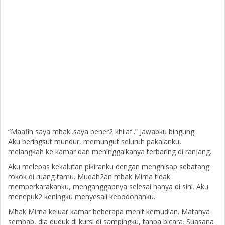
“Maafin saya mbak..saya bener2 khilaf..” Jawabku bingung.
Aku beringsut mundur, memungut seluruh pakaianku,
melangkah ke kamar dan meninggalkanya terbaring di ranjang.
Aku melepas kekalutan pikiranku dengan menghisap sebatang
rokok di ruang tamu. Mudah2an mbak Mirna tidak
memperkarakanku, menganggapnya selesai hanya di sini. Aku
menepuk2 keningku menyesali kebodohanku.
Mbak Mirna keluar kamar beberapa menit kemudian. Matanya
sembab, dia duduk di kursi di sampingku, tanpa bicara. Suasana