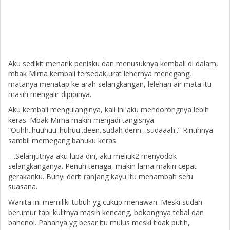
Aku sedikit menarik penisku dan menusuknya kembali di dalam,
mbak Mirna kembali tersedak,urat lehernya menegang,
matanya menatap ke arah selangkangan, lelehan air mata itu
masih mengalir dipipinya.
Aku kembali mengulanginya, kali ini aku mendorongnya lebih
keras. Mbak Mirna makin menjadi tangisnya.
“Ouhh..huuhuu..huhuu..deen..sudah denn…sudaaah..” Rintihnya
sambil memegang bahuku keras.
….Selanjutnya aku lupa diri, aku meliuk2 menyodok
selangkanganya. Penuh tenaga, makin lama makin cepat
gerakanku. Bunyi derit ranjang kayu itu menambah seru
suasana.
Wanita ini memiliki tubuh yg cukup menawan. Meski sudah
berumur tapi kulitnya masih kencang, bokongnya tebal dan
bahenol. Pahanya yg besar itu mulus meski tidak putih,