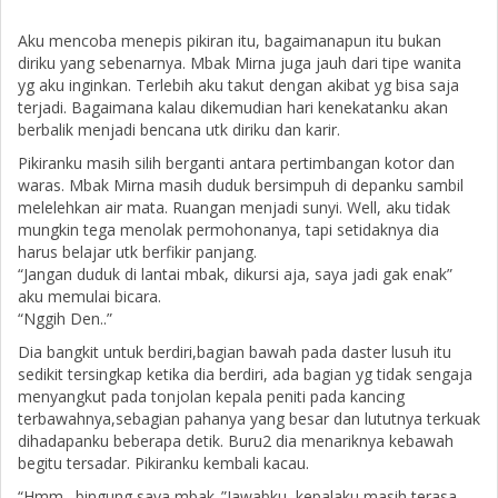
Aku mencoba menepis pikiran itu, bagaimanapun itu bukan
diriku yang sebenarnya. Mbak Mirna juga jauh dari tipe wanita
yg aku inginkan. Terlebih aku takut dengan akibat yg bisa saja
terjadi. Bagaimana kalau dikemudian hari kenekatanku akan
berbalik menjadi bencana utk diriku dan karir.
Pikiranku masih silih berganti antara pertimbangan kotor dan
waras. Mbak Mirna masih duduk bersimpuh di depanku sambil
melelehkan air mata. Ruangan menjadi sunyi. Well, aku tidak
mungkin tega menolak permohonanya, tapi setidaknya dia
harus belajar utk berfikir panjang.
“Jangan duduk di lantai mbak, dikursi aja, saya jadi gak enak”
aku memulai bicara.
“Nggih Den..”
Dia bangkit untuk berdiri,bagian bawah pada daster lusuh itu
sedikit tersingkap ketika dia berdiri, ada bagian yg tidak sengaja
menyangkut pada tonjolan kepala peniti pada kancing
terbawahnya,sebagian pahanya yang besar dan lututnya terkuak
dihadapanku beberapa detik. Buru2 dia menariknya kebawah
begitu tersadar. Pikiranku kembali kacau.
“Hmm…bingung saya mbak..”Jawabku, kepalaku masih terasa