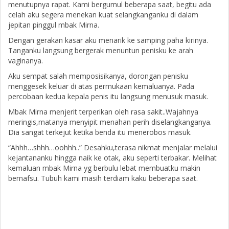
menutupnya rapat. Kami bergumul beberapa saat, begitu ada
celah aku segera menekan kuat selangkanganku di dalam
jepitan pinggul mbak Mirna.
Dengan gerakan kasar aku menarik ke samping paha kirinya.
Tanganku langsung bergerak menuntun penisku ke arah
vaginanya.
Aku sempat salah memposisikanya, dorongan penisku
menggesek keluar di atas permukaan kemaluanya. Pada
percobaan kedua kepala penis itu langsung menusuk masuk.
Mbak Mirna menjerit terperikan oleh rasa sakit..Wajahnya
meringis,matanya menyipit menahan perih diselangkanganya.
Dia sangat terkejut ketika benda itu menerobos masuk.
“Ahhh…shhh…oohhh..” Desahku,terasa nikmat menjalar melalui
kejantananku hingga naik ke otak, aku seperti terbakar. Melihat
kemaluan mbak Mirna yg berbulu lebat membuatku makin
bernafsu. Tubuh kami masih terdiam kaku beberapa saat.