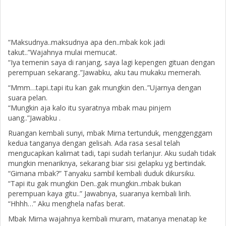
“Maksudnya..maksudnya apa den..mbak kok jadi
takut..”Wajahnya mulai memucat.
“Iya temenin saya di ranjang, saya lagi kepengen gituan dengan
perempuan sekarang..”Jawabku, aku tau mukaku memerah.
“Mmm…tapi..tapi itu kan gak mungkin den..”Ujarnya dengan
suara pelan.
“Mungkin aja kalo itu syaratnya mbak mau pinjem
uang..”Jawabku .
Ruangan kembali sunyi, mbak Mirna tertunduk, menggenggam
kedua tanganya dengan gelisah. Ada rasa sesal telah
mengucapkan kalimat tadi, tapi sudah terlanjur. Aku sudah tidak
mungkin menariknya, sekarang biar sisi gelapku yg bertindak.
“Gimana mbak?” Tanyaku sambil kembali duduk dikursiku.
“Tapi itu gak mungkin Den..gak mungkin..mbak bukan
perempuan kaya gitu..” Jawabnya, suaranya kembali lirih.
“Hhhh…” Aku menghela nafas berat.
Mbak Mirna wajahnya kembali muram, matanya menatap ke