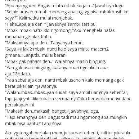
“Apa aja yg den Bagus minta mbak kerjain ..”Jawabnya lugu.
“Selain urusan rumah memang apa lagi yg bisa mbak kasih ke
saya?” Kalimatku mulai menjebak.
“Hehe..apa aja den..” Jawabnya sambil tersipu.
“Mbak..mbak..hati2 klo ngomong..”Aku menghela nafas
menahan gejolak batin.
“Maksudnya apa den..”Tanyanya heran.
“Saya ini laki2 mbak, nanti kalo saya minta macem2
gimana..”Lanjutku mulai berani.
“Mbak gak paham den..” Wajahnya masih bingung.
“Yaa gak usah bingung, katanya mau ngelakuin apa
aja..”Godaku.
“Yaa sebut aja den, nanti mbak usahain kalo memang agak
berat dikerjain..”Jawabnya.
“Walah..mbak..mbak..yaa sudah saya ambil uangnya sebentar,
tapi janji yah dikembaliin secepatnya”aku berusaha menyudahi
percakapan ini.
“Makasih den..makasih banget..”Jawabnya lega.
“Tapi emangnya den Bagus tadi mau ngomong apa,mungkin
mbak bisa bantu?”Lanjutnya.
Aku yg tengah berjalan menuju kamar terhenti, kali ini pikiranku
sudah tidak terkontrol lagi, kalimat itu seperti akan meledak