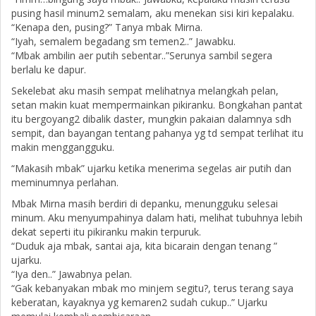
pusing hasil minum2 semalam, aku menekan sisi kiri kepalaku.
“Kenapa den, pusing?” Tanya mbak Mirna.
“Iyah, semalem begadang sm temen2..” Jawabku.
“Mbak ambilin aer putih sebentar..”Serunya sambil segera
berlalu ke dapur.
Sekelebat aku masih sempat melihatnya melangkah pelan,
setan makin kuat mempermainkan pikiranku. Bongkahan pantat
itu bergoyang2 dibalik daster, mungkin pakaian dalamnya sdh
sempit, dan bayangan tentang pahanya yg td sempat terlihat itu
makin menggangguku.
“Makasih mbak” ujarku ketika menerima segelas air putih dan
meminumnya perlahan.
Mbak Mirna masih berdiri di depanku, menungguku selesai
minum. Aku menyumpahinya dalam hati, melihat tubuhnya lebih
dekat seperti itu pikiranku makin terpuruk.
“Duduk aja mbak, santai aja, kita bicarain dengan tenang ”
ujarku.
“Iya den..” Jawabnya pelan.
“Gak kebanyakan mbak mo minjem segitu?, terus terang saya
keberatan, kayaknya yg kemaren2 sudah cukup..” Ujarku