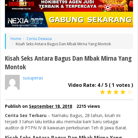
Home
Cerita Dewasa
Kisah Seks Antara Bagus Dan Mbak Mirna Yang Montok
Kisah Seks Antara Bagus Dan Mbak Mirna Yang
Montok
susuperas
Video Rate:
4
/
5
(
1
votes )
★
★
★
★
★
Publish on
September 18, 2018
2215 views
Cerita Sex Terbaru
– Namaku Bagus, 28 tahun, kisah ini
terjadi 3 tahun lalu ketika aku memulai karir baru sebagai
auditor di PTPN IV di kawasan perkebunan Teh di Jawa Barat.
Kisah Seks Antara Bagus Dan Mbak Mirna Yang