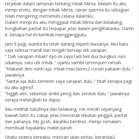
terjebak dalam lamunan tentang mbak Mirna. Malam itu aku
mimpi erotis, dengan mbak Mirna, cairan sperma itu sebagian
telah mengering memenuhi celana dalamku.
Dalam mimpi itu aku menggauli mbak Mirna dari belakang,
bongkahan pantat itu terpapar jelas dalam penglihatanku. Damn
it, kenapa hal ini kembali menggangguku.
Jam 9 pagi, wanita itu telah datang seperti biasanya. Aku baru
saja selesai mandi dan tengah bersiap utk sarapan.
” Dah sarapan mbak? Ayo ini saya tadi beli dua bungkus nasi
uduknya, satu utk mbak..” ujarku sambil tersenyum ramah.
“Makasih den..nanti aja, mbak mau beres2 cucian pakaian dulu..”
Jawabnya.
“Santai aja dulu..temenin saya sarapan dulu..” Ntah kenapa pagi
itu aku agresif.
“Nggih den, sebentar ambil piring dan sendok dulu..” Jawabnya
seraya melangkah ke dapur.
Aku melihat tubuhnya dari belakang, rok merah sepanjang
bawah betis itu cukup jelas mencetak lekukan pinggul, pantat
dan pahanya. My gosh, darahku berdesir, mimpi semalam
membuat hayalanku makin parah.
Otaku segera bereaksi, mencari jalan pintas, berandai2