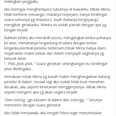
melingkari pinggulku.
Aku beringas menghempas2 tubuhnya di bawahku. Mbak Mirna
telah berhenti menangis, matanya terpejam, hanya terdengar
suara nafasnya yg terputus2, buah dadanya bergoyang2
mengikuti gerakanku. Wanita ini sudah pasrah dengan apa yg
tengah terjadi.
Bahkan ketika aku merubah posisi, mengangkat kedua pahanya
ke atas, menahanya tergantung di udara dengan kedua
lenganku,kembali penisku terbenam,mbak Mirna hanya diam.
Hujamanku makin bebas dan dalam menjajah vaginanya yg
terkuak lebar.
“.. Plok..plok..plok..” Suara gesekan selangkangan itu terdengar
jelas ditelingaku.
Kemaluan mbak Mirna yg basah makin menghangatkan batang
penisku di dalam. Sesaat lagi aku sudah tidak kuat menahan
desakan, aku seperti kesetanan menggenjotnya. Mbak Mirna
seperti mengerti apa yg akan segera terjadi.
“Den..tolong.. jgn keluarin di dalem den..tolongg…” Serunya
memohon dengan suara gemetar.
Aku tidak menjawab, aku tengah fokus ingin menuntaskan