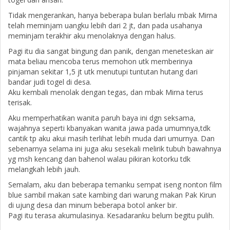
Tidak mengerankan, hanya beberapa bulan berlalu mbak Mirna
telah meminjam uangku lebih dari 2 jt, dan pada usahanya
meminjam terakhir aku menolaknya dengan halus.
Pagi itu dia sangat bingung dan panik, dengan meneteskan air
mata beliau mencoba terus memohon utk memberinya
pinjaman sekitar 1,5 jt utk menutupi tuntutan hutang dari
bandar judi togel di desa.
Aku kembali menolak dengan tegas, dan mbak Mirna terus
terisak.
Aku memperhatikan wanita paruh baya ini dgn seksama,
wajahnya seperti kbanyakan wanita jawa pada umumnya,tdk
cantik tp aku akui masih terlihat lebih muda dari umurnya. Dan
sebenarnya selama ini juga aku sesekali melirik tubuh bawahnya
yg msh kencang dan bahenol walau pikiran kotorku tdk
melangkah lebih jauh.
Semalam, aku dan beberapa temanku sempat iseng nonton film
blue sambil makan sate kambing dari warung makan Pak Kirun
di ujung desa dan minum beberapa botol anker bir.
Pagi itu terasa akumulasinya. Kesadaranku belum begitu pulih.