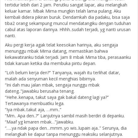
tertidur lebih dari 2 jam. Perutku sangat lapar, aku melangkah
keluar kamar. Mbak Mirna mungkin telah lama pulang. Aku
kembali didera pikiran buruk. Dendamkah dia padaku, bisa saja
tiba2 orang sekampung muncul mendatangiku dengan tuduhan
cabul atas laporan darinya. Hhhh..sudah terjadi, yg nanti urusan
nanti.
Aku pergi kerja agak telat keesokan harinya, aku sengaja
menunggu mbak Mirna datang, memastikan bahwa
kekawatiranku tidak terjadi. Jam 8 mbak Mirna tiba, perasaanku
tidak karuan ketika dia membuka pintu depan.
“Loh belum kerja den?” Tanyanya, wajah itu terlihat datar,
malah ada senyuman kecil menghias bibirnya.
“Ini dah mau jalan mbak, sengaja nunggu mbak
dateng..”Jawabku berusaha tenang.
“Hehe..kenapa, takut saya gak bakal dateng lagi ya?”
Tertawanya membuatku lega.
“Iya mbak..takut aja, …mm..”
“Mm.. Apa den..?” Lanjutnya sambil masih berdiri di depanku.
“Maaf yg kmaren mbak…”Jawabku.
“…..ya ndak papa den…mmm..yo wis..lupain aja..” Serunya, dia
melangkah ke dapur tanpa menunggu reaksiku selanjutnya.