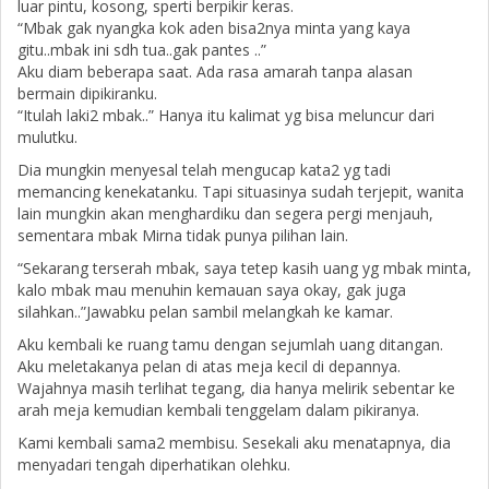
luar pintu, kosong, sperti berpikir keras.
“Mbak gak nyangka kok aden bisa2nya minta yang kaya
gitu..mbak ini sdh tua..gak pantes ..”
Aku diam beberapa saat. Ada rasa amarah tanpa alasan
bermain dipikiranku.
“Itulah laki2 mbak..” Hanya itu kalimat yg bisa meluncur dari
mulutku.
Dia mungkin menyesal telah mengucap kata2 yg tadi
memancing kenekatanku. Tapi situasinya sudah terjepit, wanita
lain mungkin akan menghardiku dan segera pergi menjauh,
sementara mbak Mirna tidak punya pilihan lain.
“Sekarang terserah mbak, saya tetep kasih uang yg mbak minta,
kalo mbak mau menuhin kemauan saya okay, gak juga
silahkan..”Jawabku pelan sambil melangkah ke kamar.
Aku kembali ke ruang tamu dengan sejumlah uang ditangan.
Aku meletakanya pelan di atas meja kecil di depannya.
Wajahnya masih terlihat tegang, dia hanya melirik sebentar ke
arah meja kemudian kembali tenggelam dalam pikiranya.
Kami kembali sama2 membisu. Sesekali aku menatapnya, dia
menyadari tengah diperhatikan olehku.