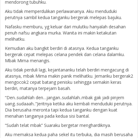
mendorong tubuhku.
Aku tidak memperdulikan perlawananya. Aku menduduki
perutnya sambil kedua tanganku bergerak melepas bajuku.
Nafasku memburu, yg keluar dari mulutku hanyalah desahan
penuh nafsu angkara murka. Wanita ini makin ketakutan
melihatku.
Kemudian aku bangkit berdiri di atasnya. Kedua tanganku
bergerak cepat melepas celana pendek dan celana dalamku.
Mbak Mirna menangis.
Aku tidak perduli lagi, kejantananku telah berdiri mengacung di
atasnya, mbak Mirna makin panik melihatku. Jemariku bergerak2
mengocok2 cepat batang penisku sehingga semakin keras
berdiri, matanya terpejam basah.
“Den..sudahlah den…jangan..sudahlah..mbak gak jadi pinjem
uang..sudaaah..”Jeritnya ketika aku kembali menduduki perutnya.
Dia berusaha meronta tapi kedua tanganku dengan kuat
menahan tanganya pada kedua sisi bantal.
“Sudah telat mbak” Suaraku bergetar menghardiknya.
Aku memaksa kedua paha sekel itu terbuka, dia masih berusaha