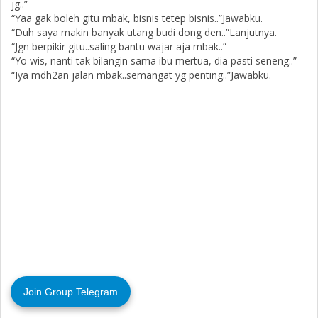
jg..”
“Yaa gak boleh gitu mbak, bisnis tetep bisnis..”Jawabku.
“Duh saya makin banyak utang budi dong den..”Lanjutnya.
“Jgn berpikir gitu..saling bantu wajar aja mbak..”
“Yo wis, nanti tak bilangin sama ibu mertua, dia pasti seneng..”
“Iya mdh2an jalan mbak..semangat yg penting..”Jawabku.
Join Group Telegram