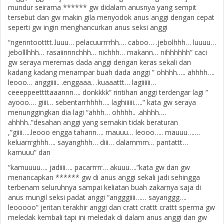
mundur seirama ****** gw didalam anusnya yang sempit
tersebut dan gw makin gila menyodok anus anggi dengan cepat
seperti gw ingin menghancurkan anus seksi anggi
“ngenntootttt..luuu… pelacuurrrrhh…. caboo… .jebolhhh… luuuu…
jebolllhhh… rasaiinnnchhh… nichhh… makann… nihhhhhh” caci
gw seraya meremas dada anggi dengan keras sekali dan
kadang kadang menampar buah dada anggi ” ohhhh….. ahhhh….
leooo… anggiiii.. .enggaaa.. .kuaaattt… lagiiiiii…
ceeeppeettttaaannn…. donkkkk” rintihan anggi terdengar lagi ”
ayooo…. giiii… sebentarrhhhh…. laghiiiiii…..” kata gw seraya
menunggingkan dia lagi “ahhh… ohhhh.. .ahhhh….
ahhhh..”desahan anggi yang semakin tidak beraturan
,”giiii…..leooo engga tahann…. mauuu… leooo….. mauuu…….
keluarrrghhh…. sayanghhh… diii… dalammm… pantattt…
kamuuu” dan
“kamuuuu…. jadiiii…. pacarrrrr… akuuu….”kata gw dan gw
menancapkan ****** gw di anus anggi sekali jadi sehingga
terbenam seluruhnya sampai keliatan buah zakarnya saja di
anus mungil seksi padat anggi “angggiiii…… sayanggg….
leooooo” jeritan terakhir anggi dan cratt crattt crattt sperma gw
meledak kembali tapi ini meledak di dalam anus anggi dan gw