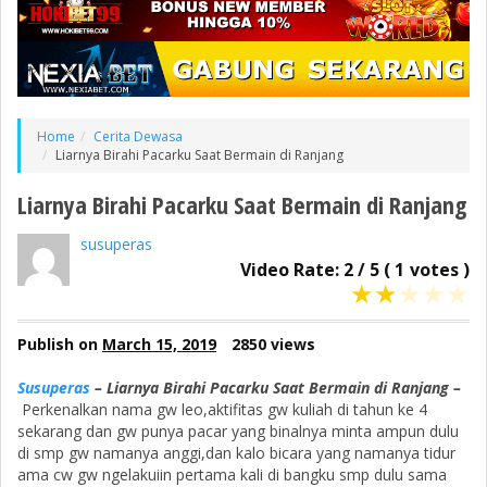
Home
Cerita Dewasa
Liarnya Birahi Pacarku Saat Bermain di Ranjang
Liarnya Birahi Pacarku Saat Bermain di Ranjang
susuperas
Video Rate:
2
/
5
(
1
votes )
★
★
★
★
★
Publish on
March 15, 2019
2850 views
Susuperas
– Liarnya Birahi Pacarku Saat Bermain di Ranjang –
Perkenalkan nama gw leo,aktifitas gw kuliah di tahun ke 4
sekarang dan gw punya pacar yang binalnya minta ampun dulu
di smp gw namanya anggi,dan kalo bicara yang namanya tidur
ama cw gw ngelakuiin pertama kali di bangku smp dulu sama