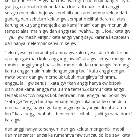
keluar dari ****** gw dan rasanya ngilu dan enak banget ” iya…
gw..juga nikmatin kok perlakuan loe tadi enak ” kata anggi
seraya memakai bajunya kembali dan kami berdua keluar dari
gudang dan sebelum keluar gw sempat melihat darah di atas
karung buku yang menjadi alas kami “main” dan gw menunjuk
tempat alas “main”gw dan anggi tadi “wahh… giii… loe..”kata gw
” iya… gw masih virgin..”kata anggi yang sayu karena kecapaian
dan hanya melempar senyum ke gw
” elo nyesel gi berbuat gitu ama gw kalo nyesel,dan kalo terjadi
apa apa gw mau kok tanggung jawab”kata gw seraya mengelus
rambut anggi yang tiba – tiba memeluk dan menangis “:emang
kamu engga main main dengan yang tadi” kata anggi dengan
mata berair dan gw memeluk tubuh mungilnya “ehhmm…
engga.. la .. gw serius ” kata gw “kan anggi hanya cw bispak
disini apa kamu engga malu ama temen2x kamu “kata anggi
terisak isak “cw bispak kok perawan,mau engga jadi bokin gw
“kata gw “engga tau,tapi emang anggi suka ama leo dari dulu
dan pas anggi pagi digudang anggi ngebayangin di entot ama
leo ” kata anggi “wahhh… beneeerrr… nihhh… jadii..gimana donk”
kata gw
dan anggi hanya tersenyum dan gw keluar mengambil mobil
dan mengantar anggi ke rumahnya “gw tunggu tlp loe say” kata