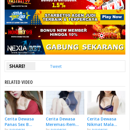
SHARE!
Tweet
RELATED VIDEO
Cerita Dewasa
Cerita Dewasa
Cerita Dewasa
Panas Sex B...
Meremas-Rem...
Nikmat Mala...
by
susuperas
by
susuperas
by
susuperas