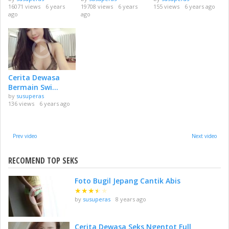
16071 views
6 years
19708 views
6 years
155 views
6 years ago
ago
ago
Cerita Dewasa
Bermain Swi...
by
susuperas
136 views
6 years ago
Prev video
Next video
RECOMEND TOP SEKS
Foto Bugil Jepang Cantik Abis
★
★
★
★
★
by
susuperas
8 years ago
Cerita Dewasa Seks Ngentot Full