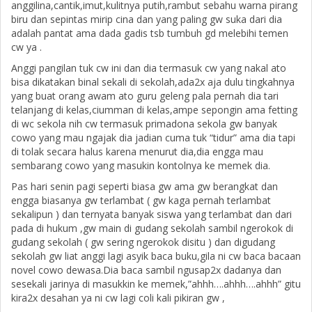
anggilina,cantik,imut,kulitnya putih,rambut sebahu warna pirang
biru dan sepintas mirip cina dan yang paling gw suka dari dia
adalah pantat ama dada gadis tsb tumbuh gd melebihi temen
cw ya .
Anggi pangilan tuk cw ini dan dia termasuk cw yang nakal ato
bisa dikatakan binal sekali di sekolah,ada2x aja dulu tingkahnya
yang buat orang awam ato guru geleng pala pernah dia tari
telanjang di kelas,ciumman di kelas,ampe sepongin ama fetting
di wc sekola nih cw termasuk primadona sekola gw banyak
cowo yang mau ngajak dia jadian cuma tuk “tidur” ama dia tapi
di tolak secara halus karena menurut dia,dia engga mau
sembarang cowo yang masukin kontolnya ke memek dia.
Pas hari senin pagi seperti biasa gw ama gw berangkat dan
engga biasanya gw terlambat ( gw kaga pernah terlambat
sekalipun ) dan ternyata banyak siswa yang terlambat dan dari
pada di hukum ,gw main di gudang sekolah sambil ngerokok di
gudang sekolah ( gw sering ngerokok disitu ) dan digudang
sekolah gw liat anggi lagi asyik baca buku,gila ni cw baca bacaan
novel cowo dewasa.Dia baca sambil ngusap2x dadanya dan
sesekali jarinya di masukkin ke memek,”ahhh….ahhh….ahhh” gitu
kira2x desahan ya ni cw lagi coli kali pikiran gw ,