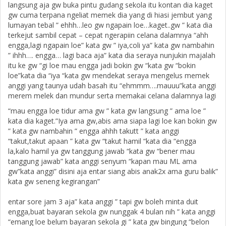
langsung aja gw buka pintu gudang sekola itu kontan dia kaget
gw cuma terpana ngeliat memek dia yang di hiasi jembut yang
lumayan tebal ” ehhh…leo gw ngapain loe…kaget..gw ” kata dia
terkejut sambil cepat – cepat ngerapiin celana dalamnya “ahh
engga,lagi ngapain loe” kata gw ” iya,coli ya” kata gw nambahin
” ihhh…. engga… lagi baca aja” kata dia seraya nunjukin majalah
itu ke gw “gi loe mau engga jadi bokin gw “kata gw “bokin
loe”kata dia “iya “kata gw mendekat seraya mengelus memek
anggi yang taunya udah basah itu “ehmmm….mauuu”kata anggi
merem melek dan mundur serta memakai celana dalamnya lagi
“mau engga loe tidur ama gw ” kata gw langsung ” ama loe ”
kata dia kaget.”Iya ama gw,abis ama siapa lagi loe kan bokin gw
” kata gw nambahin ” engga ahhh takutt ” kata anggi
“takut,takut apaan ” kata gw “takut hamil “kata dia “engga
la,kalo hamil ya gw tanggung jawab “kata gw “bener mau
tanggung jawab” kata anggi senyum “kapan mau ML ama
gw”kata anggi” disini aja entar siang abis anak2x ama guru balik”
kata gw seneng kegirangan”
entar sore jam 3 aja” kata anggi ” tapi gw boleh minta duit
engga,buat bayaran sekola gw nunggak 4 bulan nih ” kata anggi
“emang loe belum bayaran sekola gi ” kata gw bingung “belon