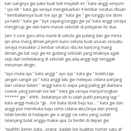
kan uangnya gw pake buat beli majalah ini ” kata anggi senyum
” iya nih ” kata gw seraya mengeluarkan 4 lembar seratus ribuan
” kembaliannya buat loe aja gii ” kata gw ” gw tunggu loe disini
ya nanti ” kata gw ” bye sayang,tunggu gw ya” kata anggi seraya
mengecup gw dan kami masuk sekolah di pelajaran ke dua.
Jam 3 sore guru ama murid di sekola gw pulang dan gw minta
ijin ama mang diman,pinjem kunci sekola buat urusan sesuatu
seraya masukkin 2 lembar seratus ribu ke kantong mang
diman,gw liat sepi gw ke gudang sekolah yang letaknya agak
sepi dan terbelakang di sekolah gw,ada,anggi lagi nenggak
minuman dingin.
“ayo mulai aja ” kata anggi ” ayo aja ” kata gw ” boleh,tapi
jangan sangar ya ” kata anggi lalu gw melepas celana panjang
dan celana dalam ” anggi kata lo siapa yang paling gd diantara
cowok yang pernah loe liat ” kata gw seraya menyorongkan
****** gw ” ehhh…keliatanya sih lu udah putih panjang lagi ”
kata anggi malu2x “gii… loe buka donk baju luu …” kata gw dan
anggi pun membuka baju serta celana abu2xnya dan jreeng
telah berdiri di hadapan gw si anggi cw seksi yang sudah
telanjang bulat engga makai apa 2x berdiri di depan gw
“wuihhh..bener..kata…orang…badan loe kualitas nomer satu gi”