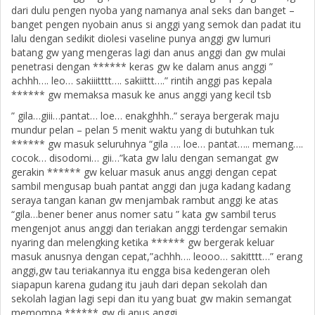
dari dulu pengen nyoba yang namanya anal seks dan banget –
banget pengen nyobain anus si anggi yang semok dan padat itu
lalu dengan sedikit diolesi vaseline punya anggi gw lumuri
batang gw yang mengeras lagi dan anus anggi dan gw mulai
penetrasi dengan ****** keras gw ke dalam anus anggi ”
achhh…. leo… sakiiitttt…. sakiittt….” rintih anggi pas kepala
****** gw memaksa masuk ke anus anggi yang kecil tsb
” gila…giii…pantat… loe… enakghhh..” seraya bergerak maju
mundur pelan – pelan 5 menit waktu yang di butuhkan tuk
****** gw masuk seluruhnya “gila …. loe… pantat….. memang….
cocok… disodomi… gii…”kata gw lalu dengan semangat gw
gerakin ****** gw keluar masuk anus anggi dengan cepat
sambil mengusap buah pantat anggi dan juga kadang kadang
seraya tangan kanan gw menjambak rambut anggi ke atas
“gila…bener bener anus nomer satu ” kata gw sambil terus
mengenjot anus anggi dan teriakan anggi terdengar semakin
nyaring dan melengking ketika ****** gw bergerak keluar
masuk anusnya dengan cepat,”achhh…. leooo… sakitttt…” erang
anggi,gw tau teriakannya itu engga bisa kedengeran oleh
siapapun karena gudang itu jauh dari depan sekolah dan
sekolah lagian lagi sepi dan itu yang buat gw makin semangat
memompa ****** gw di anus anggi .