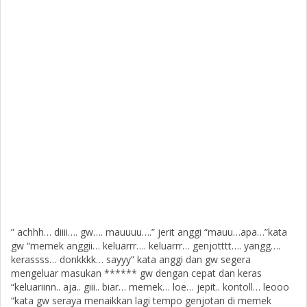
” achhh… diiii…. gw…. mauuuu….” jerit anggi “mauu…apa…”kata
gw “memek anggii… keluarrr…. keluarrr… genjotttt…. yangg….
kerassss… donkkkk… sayyy” kata anggi dan gw segera
mengeluar masukan ****** gw dengan cepat dan keras
“keluariinn.. aja.. giii.. biar… memek… loe… jepit.. kontoll… leooo
“kata gw seraya menaikkan lagi tempo genjotan di memek