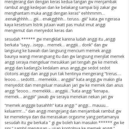
mengerang dan dengan keras kedua tangan gw menjambak
rambut anggi kedepan dan ke belakang sampai biji zakar gw
menghantam muka anggi dengan keras” eehhmmm…
.eenakghhhh…. giii… enakgghhh… teruss. .giii” kata gw ngerasa
kaya kesetrum listrik jutaan watt pas mulut imut anggi
mengemut dan menyedot keras dan
sesudah ****** gw mengkilat karena ludah anggi itu ,anggi
berkata “sayy.. .isepp… memek… anggiii… donk” dan gw
langsung ke bawah dan langsung mencium memek anggi
baunya wangi merangsang itu dan gw langsung menjilat memek
anggi seraya mengeluar mesukkan jari tengah gw ke memek
anggi dan kadang2x kedalam anus anggi,gw sedot sedot
clotoris anggi dan anggi pun tak hentinya mengerang “trerus….
leooo…. sedottt… memekkk… anggiiii” kata anggi,gw makin gila
menyedot dan mengeluar masukan jari gw ke memek dan anus
anggi “leooo… memekkk… anggiiii…”kata anggi “kenapa..
memek… anggiii” jawab gw seraya menekan nekan jari gw
“memek angggiii basahhh” kata anggi ” anggi… mauuu…
keluarrrrr….” dan anggi mengejang dan menjambak rambut gw
ke memeknya dan dia merasakan orgasme yang pertamanya
sesudah itu gw berkata ” gi gw boleh kan masukin ****** gw ke
sini ” sambil mengusap – usap kontolnya ke memek anggi ”