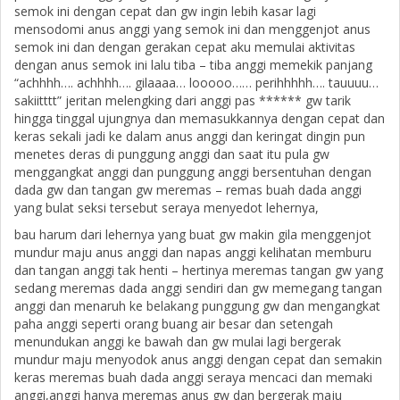
semok ini dengan cepat dan gw ingin lebih kasar lagi
mensodomi anus anggi yang semok ini dan menggenjot anus
semok ini dan dengan gerakan cepat aku memulai aktivitas
dengan anus semok ini lalu tiba – tiba anggi memekik panjang
“achhhh…. achhhh…. gilaaaa… looooo…… perihhhhh…. tauuuu…
sakiitttt” jeritan melengking dari anggi pas ****** gw tarik
hingga tinggal ujungnya dan memasukkannya dengan cepat dan
keras sekali jadi ke dalam anus anggi dan keringat dingin pun
menetes deras di punggung anggi dan saat itu pula gw
menggangkat anggi dan punggung anggi bersentuhan dengan
dada gw dan tangan gw meremas – remas buah dada anggi
yang bulat seksi tersebut seraya menyedot lehernya,
bau harum dari lehernya yang buat gw makin gila menggenjot
mundur maju anus anggi dan napas anggi kelihatan memburu
dan tangan anggi tak henti – hertinya meremas tangan gw yang
sedang meremas dada anggi sendiri dan gw memegang tangan
anggi dan menaruh ke belakang punggung gw dan mengangkat
paha anggi seperti orang buang air besar dan setengah
menundukan anggi ke bawah dan gw mulai lagi bergerak
mundur maju menyodok anus anggi dengan cepat dan semakin
keras meremas buah dada anggi seraya mencaci dan memaki
anggi,anggi hanya meremas anus gw dan bergerak maju