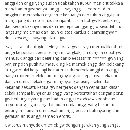
anggi dan anggi yang sudah tidak tahan itupun menjerit takkala
menahan orgasmenya “anggi…. sayangg….. leoooo” dan
anggipun merasakan orgasme keduanya dan tubuh anggi pun
mengejang dan otomatis menjambak rambut gw kebelakang
dan kedua kakinya naik dan menjepit pinggang gw sesudah itu
langsung melemas dan jatuh di atas kardus di sampingnya ”
dua.. kosong… sayang..” kata gw
“say…kita coba dogie style yu” kata gw seraya membalik tubuh
anggi ke posisi seperti orang merangkak,lalu dengan cepat gw
menusuk anggi dari belakang dan bleesssshhh ****** gw yang
panjang dan putih itu masuk lagi ke memek anggi dari belakang
lalu gw mulai kerja lagi keluar masuk memek anggi dan anggi
hanya merem melek dan mengoyangkan kepalanya kekanan
dan kiri dan sesekali juga mengoyang anusnya kekiri dan
kekanan sesuatu ketika gw bergerak dengan cepat dan kasar
sekali sampai bunyi anus anggi yang bersentuhan dengan perut
gw berbunyi nyaring dan badan anggi tesodok – sodok dan
terguncang – guncang dan buah dada anggi yang besar itu
beranyun – anyun dan desahan anggi bertambah nyaring dan
gerakan anus anggi semakin erotis.
Gw terus menyodok memek gw dengan gerakan yang sangat