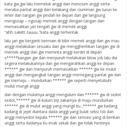
kata gw,gw lalu memeluk anggi dan mencium anggi serta
meraba pantat anggi dari belakang dan ciumman gw turun ke
leher dan tangan gw pindah ke depan dan gw langsung
mengusap – ngusap memek anggi dengan tangan dan
memasukkan jari tengah gw di memek anggi
“ahh..sakiitt..tauuu..”kata anggi terhentak
lalu jari gw berganti bermain di bibir memek anggi dan gw mau
anggi melakukan sesuatu dan gw mengghentikan tangan gw di
memek anggi dan gw meminta anggi berdiri di depan
s*****kangan gw dan menyuruh melakukan blow job lalu dia
segera melakukannya dan gw mengarahkan anggi ke depan
****** gw dan menyuruh memasukkan ****** gw ke mulut
anggi dan mengangkat tangan anggi memegang pantat gw dan
gw memaju – mundurkan ****** gw seperti menyetubuhi
mulut mungil anggi
dan dengan mulutnya anggi mengulum dan ****** gw di sedot
sedot,****** gw di kulum biji zakarnya di maju mundurkan
****** gw di mulut anggi yang mungil itu ,****** gw kadang
kadang di jepit diantara dada anggi yang bulat seksi tsb dan
anggi menyedot kepala ****** gw dan sensasi yang di berikan
anggi serta dadanya itu enak sekali dan gw tidak hentinya