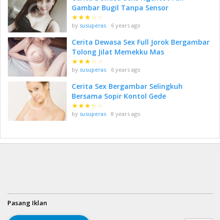
Gambar Bugil Tanpa Sensor
★
★
★
★
★
by
susuperas
6 years ago
Cerita Dewasa Sex Full Jorok Bergambar
Tolong Jilat Memekku Mas
★
★
★
★
★
by
susuperas
6 years ago
Cerita Sex Bergambar Selingkuh
Bersama Sopir Kontol Gede
★
★
★
★
★
by
susuperas
8 years ago
Pasang Iklan