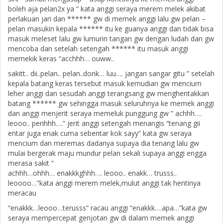
boleh aja pelan2x ya ” kata anggi seraya merem melek akibat
perlakuan jari dan ****** gw di memek anggi lalu gw pelan –
pelan masukin kepala ****** itu ke guanya anggi dan tidak bisa
masuk meleset lalu gw lumurin tangan gw dengan ludah dan gw
mencoba dan setelah setengah ****** itu masuk anggi
memekik keras “acchhh… ouww..
sakitt.. dii..pelan.. pelan..donk… luu…. jangan sangar gitu ” setelah
kepala batang keras tersebut masuk kemudian gw mencium
leher anggi dan sesudah anggi terangsang gw menghentakkan
batang ****** gw sehingga masuk seluruhnya ke memek anggi
dan anggi menjerit seraya memeluk punggung gw ” achhh….
leooo.. perihhh….” jerit anggi setengah menangis “tenang gii
entar juga enak cuma sebentar kok sayy” kata gw seraya
mencium dan meremas dadanya supaya dia tenang lalu gw
mulai bergerak maju mundur pelan sekali supaya anggi engga
merasa sakit ”
achhh…ohhh… enakkkghhh…. leooo.. enakk… trusss..
leoooo…”kata anggi merem melek,mulut anggi tak hentinya
meracau
“enakkk…leooo…terusss” racau anggi “enakkk….apa…”kata gw
seraya mempercepat genjotan gw di dalam memek anggi