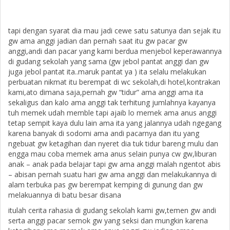
tapi dengan syarat dia mau jadi cewe satu satunya dan sejak itu
gw ama anggi jadian dan pernah saat itu gw pacar gw
anggi,andi dan pacar yang kami berdua menjebol keperawannya
di gudang sekolah yang sama (gw jebol pantat anggi dan gw
juga jebol pantat ita..maruk pantat ya ) ita selalu melakukan
perbuatan nikmat itu berempat di wc sekolah,di hotel,kontrakan
kami,ato dimana saja,pernah gw “tidur” ama anggi ama ita
sekaligus dan kalo ama anggi tak terhitung jumlahnya kayanya
tuh memek udah memble tapi ajaib lo memek ama anus anggi
tetap sempit kaya dulu lain ama ita yang jalannya udah ngegang
karena banyak di sodomi ama andi pacarnya dan itu yang
ngebuat gw ketagihan dan nyeret dia tuk tidur bareng mulu dan
engga mau coba memek ama anus selain punya cw gw,liburan
anak – anak pada belajar tapi gw ama anggi malah ngentot abis
– abisan pernah suatu hari gw ama anggi dan melakukannya di
alam terbuka pas gw berempat kemping di gunung dan gw
melakuannya di batu besar disana
itulah cerita rahasia di gudang sekolah kami gw,temen gw andi
serta anggi pacar semok gw yang seksi dan mungkin karena