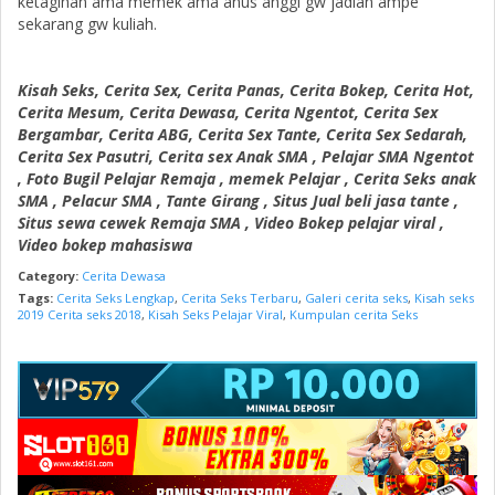
ketagihan ama memek ama anus anggi gw jadian ampe
sekarang gw kuliah.
Kisah Seks, Cerita Sex, Cerita Panas, Cerita Bokep, Cerita Hot,
Cerita Mesum, Cerita Dewasa, Cerita Ngentot, Cerita Sex
Bergambar, Cerita ABG, Cerita Sex Tante, Cerita Sex Sedarah,
Cerita Sex Pasutri, Cerita sex Anak SMA , Pelajar SMA Ngentot
, Foto Bugil Pelajar Remaja , memek Pelajar , Cerita Seks anak
SMA , Pelacur SMA , Tante Girang , Situs Jual beli jasa tante ,
Situs sewa cewek Remaja SMA , Video Bokep pelajar viral ,
Video bokep mahasiswa
Category:
Cerita Dewasa
Tags:
Cerita Seks Lengkap
,
Cerita Seks Terbaru
,
Galeri cerita seks
,
Kisah seks
2019 Cerita seks 2018
,
Kisah Seks Pelajar Viral
,
Kumpulan cerita Seks