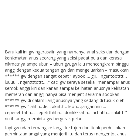
Baru kali ini gw ngerasaiin yang namanya anal seks dan dengan
kenikmatan anus seorang yang seksi padat pula dan kerasa
nikmatnya ampe ubun – ubun gw,gw lalu mencengkram pinggul
anggi dengan kedua tangan gw dan mengeluarkan – masukkan
****** gw dengan sangat cepat ” ayooo…. giii… ngentootttt…
luuuu… ngenttttottt…..” caci gw seraya sesekali menampar anus
semok anggi kiri dan kanan sampai kelihatan anusnya kelihatan
memerah dan anggi hanya bisa menjerit seirama sodokan
****** gw di dalam liang anusnya yang sedang di tusuk oleh
****** gw ” ahhh.. .le… akiiittt… leoo.. .jangannnn….
cepeeettthhh…. cepettthhhh… donkkkkhhh… achhhh… sakittt..”
rintih anggi meminta gw bergerak pelan
tapi gw udah terbang ke langit ke tujuh dan tidak perduli akan
permintaan anggi yang menjerit itu dan terus mengenjot anus