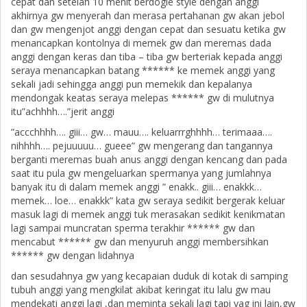
cepat dan setelah 10 menit berdogie style dengan anggi
akhirnya gw menyerah dan merasa pertahanan gw akan jebol
dan gw mengenjot anggi dengan cepat dan sesuatu ketika gw
menancapkan kontolnya di memek gw dan meremas dada
anggi dengan keras dan tiba – tiba gw berteriak kepada anggi
seraya menancapkan batang ****** ke memek anggi yang
sekali jadi sehingga anggi pun memekik dan kepalanya
mendongak keatas seraya melepas ****** gw di mulutnya
itu”achhhh….”jerit anggi
”accchhhh…. giii… gw… mauu…. keluarrrghhhh… terimaaa….
nihhhh…. pejuuuuu… gueee” gw mengerang dan tangannya
berganti meremas buah anus anggi dengan kencang dan pada
saat itu pula gw mengeluarkan spermanya yang jumlahnya
banyak itu di dalam memek anggi ” enakk.. giii… enakkk…
memek… loe… enakkk” kata gw seraya sedikit bergerak keluar
masuk lagi di memek anggi tuk merasakan sedikit kenikmatan
lagi sampai muncratan sperma terakhir ****** gw dan
mencabut ****** gw dan menyuruh anggi membersihkan
****** gw dengan lidahnya
dan sesudahnya gw yang kecapaian duduk di kotak di samping
tubuh anggi yang mengkilat akibat keringat itu lalu gw mau
mendekati anggi lagi ,dan meminta sekali lagi tapi yag ini lain,gw