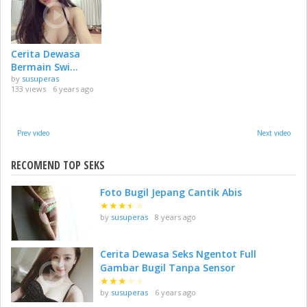
Cerita Dewasa
Bermain Swi...
by
susuperas
133 views
6 years ago
Prev video
Next video
RECOMEND TOP SEKS
Foto Bugil Jepang Cantik Abis
★
★
★
★
★
by
susuperas
8 years ago
Cerita Dewasa Seks Ngentot Full
Gambar Bugil Tanpa Sensor
★
★
★
★
★
by
susuperas
6 years ago