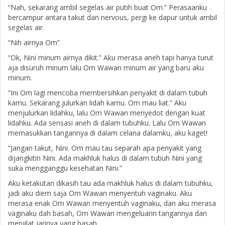
“Nah, sekarang ambil segelas air putih buat Om.” Perasaanku
bercampur antara takut dan nervous, pergi ke dapur untuk ambil
segelas air.
“Nih airnya Om”
“Ok, Nini minum airnya dikit.” Aku merasa aneh tapi hanya turut
aja disuruh minum lalu Om Wawan minum air yang baru aku
minum.
“Ini Om lagi mencoba membersihkan penyakit di dalam tubuh
kamu. Sekarang julurkan lidah kamu. Om mau liat.” Aku
menjulurkan lidahku, lalu Om Wawan menyedot dengan kuat
lidahku. Ada sensasi aneh di dalam tubuhku. Lalu Om Wawan
memasukkan tangannya di dalam celana dalamku, aku kaget!
“Jangan takut, Nini. Om mau tau separah apa penyakit yang
dijangkitin Nini. Ada makhluk halus di dalam tubuh Nini yang
suka mengganggu kesehatan Nini.”
Aku ketakutan dikasih tau ada makhluk halus di dalam tubuhku,
jadi aku diem saja Om Wawan menyentuh vaginaku. Aku
merasa enak Om Wawan menyentuh vaginaku, dan aku merasa
vaginaku dah basah, Om Wawan mengeluarin tangannya dan
menjilat jarinya yang basah.