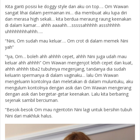
Kita ganti posisi ke doggy style dan aku on top…. Om Wawan
sangat lihai dalam permainan ini… dia membuat aku lupa diri
dan merasa high sekali… kita berdua meraung raung keenakan
di dalam kamar… ahhh aaaahh….sssssahhhhh assshhhhh
uhhhhhhhhahhh…..
“Nini, Om sudah mau keluar…. Om crot di dalam memek Nini
yah”
“Iya, Om… boleh ahh ahhhh cepet, ahhh Nini juga udah mau
keluar ahh ahhhh” Om Wawan mengenjot lebih cepet dan kuat,
ahhh ahhhh tiba2 tubuhnya megenjang, tandanya dia sudah
keluarin spermanya di dalam vaginaku… lalu Om Wawan
mengeluarin kontolnya dan meletakan di dalam muluntuku, aku
mengulum kontolnya dengan asik dan Om Wawan mengerang
dengan asik dan bergetar-getar keenakan. Lalu kita berbaring
sejenak sambil berciuman.
“Besok-besok Om mau ngentotin Nini lagi untuk bersihin tubuh
Nini dari makhluk halus.