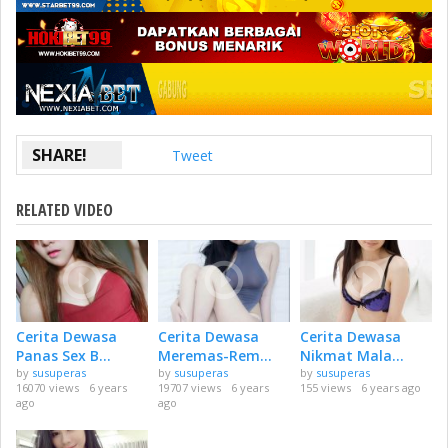
SHARE!
Tweet
RELATED VIDEO
Cerita Dewasa
Cerita Dewasa
Cerita Dewasa
Panas Sex B...
Meremas-Rem...
Nikmat Mala...
by
susuperas
by
susuperas
by
susuperas
16070 views
6 years
19707 views
6 years
155 views
6 years ago
ago
ago