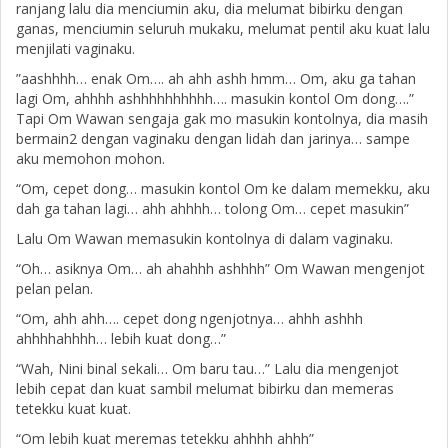
ranjang lalu dia menciumin aku, dia melumat bibirku dengan
ganas, menciumin seluruh mukaku, melumat pentil aku kuat lalu
menjilati vaginaku.
”aashhhh… enak Om…. ah ahh ashh hmm… Om, aku ga tahan
lagi Om, ahhhh ashhhhhhhhhh…. masukin kontol Om dong….”
Tapi Om Wawan sengaja gak mo masukin kontolnya, dia masih
bermain2 dengan vaginaku dengan lidah dan jarinya… sampe
aku memohon mohon.
“Om, cepet dong… masukin kontol Om ke dalam memekku, aku
dah ga tahan lagi… ahh ahhhh… tolong Om… cepet masukin”
Lalu Om Wawan memasukin kontolnya di dalam vaginaku.
“Oh… asiknya Om… ah ahahhh ashhhh” Om Wawan mengenjot
pelan pelan.
“Om, ahh ahh…. cepet dong ngenjotnya… ahhh ashhh
ahhhhahhhh… lebih kuat dong…”
“Wah, Nini binal sekali… Om baru tau…” Lalu dia mengenjot
lebih cepat dan kuat sambil melumat bibirku dan memeras
tetekku kuat kuat.
“Om lebih kuat meremas tetekku ahhhh ahhh”