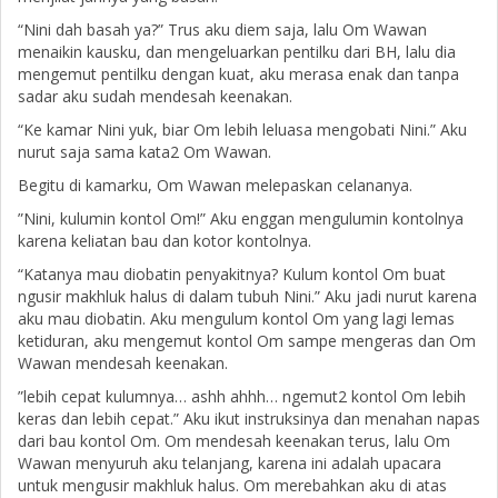
“Nini dah basah ya?” Trus aku diem saja, lalu Om Wawan
menaikin kausku, dan mengeluarkan pentilku dari BH, lalu dia
mengemut pentilku dengan kuat, aku merasa enak dan tanpa
sadar aku sudah mendesah keenakan.
“Ke kamar Nini yuk, biar Om lebih leluasa mengobati Nini.” Aku
nurut saja sama kata2 Om Wawan.
Begitu di kamarku, Om Wawan melepaskan celananya.
”Nini, kulumin kontol Om!” Aku enggan mengulumin kontolnya
karena keliatan bau dan kotor kontolnya.
“Katanya mau diobatin penyakitnya? Kulum kontol Om buat
ngusir makhluk halus di dalam tubuh Nini.” Aku jadi nurut karena
aku mau diobatin. Aku mengulum kontol Om yang lagi lemas
ketiduran, aku mengemut kontol Om sampe mengeras dan Om
Wawan mendesah keenakan.
”lebih cepat kulumnya… ashh ahhh… ngemut2 kontol Om lebih
keras dan lebih cepat.” Aku ikut instruksinya dan menahan napas
dari bau kontol Om. Om mendesah keenakan terus, lalu Om
Wawan menyuruh aku telanjang, karena ini adalah upacara
untuk mengusir makhluk halus. Om merebahkan aku di atas