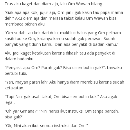
Trus aku kaget dan diam aja, lalu Om Wawan bilang.
”Gak apa apa kok, jujur aja, Om janji gak kasih tau papa mama
deh.” Aku diem aja dan merasa takut kalau Om Wawan bisa
membaca pikiran aku.
“Om sudah tau kok dari dulu, makhluk halus yang Om pelihara
kasih tau ke Om, katanya kamu sudah gak perawan. Sudah
banyak yang tidurin kamu. Dan ada penyakit di badan kamu.”
Aku jadi kaget ketakutan karena dikasih tau ada penyakit di
dalam badanku.
“Penyakit apa Om? Parah gak? Bisa disembuhin gak?”, tanyaku
bertubi-tubi.
“Yah, mayan parah lah” Aku hanya diam membisu karena sudah
ketakutan.
“Tapi Nini gak usah takut, Om bisa sembuhin kok.” Aku agak
lega ,
”Oh ya? Gimana?” “Nini harus ikut instruksi Om tanpa bantah,
bisa gak?”
“Ok, Nini akan ikut semua instruksi dari Om.”