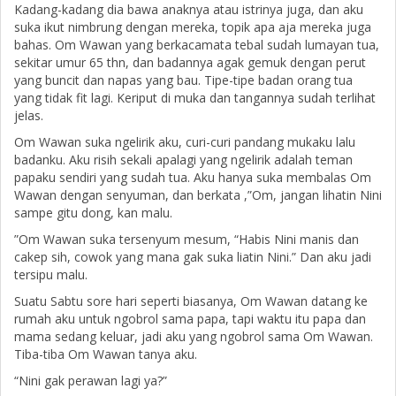
Kadang-kadang dia bawa anaknya atau istrinya juga, dan aku
suka ikut nimbrung dengan mereka, topik apa aja mereka juga
bahas. Om Wawan yang berkacamata tebal sudah lumayan tua,
sekitar umur 65 thn, dan badannya agak gemuk dengan perut
yang buncit dan napas yang bau. Tipe-tipe badan orang tua
yang tidak fit lagi. Keriput di muka dan tangannya sudah terlihat
jelas.
Om Wawan suka ngelirik aku, curi-curi pandang mukaku lalu
badanku. Aku risih sekali apalagi yang ngelirik adalah teman
papaku sendiri yang sudah tua. Aku hanya suka membalas Om
Wawan dengan senyuman, dan berkata ,”Om, jangan lihatin Nini
sampe gitu dong, kan malu.
”Om Wawan suka tersenyum mesum, “Habis Nini manis dan
cakep sih, cowok yang mana gak suka liatin Nini.” Dan aku jadi
tersipu malu.
Suatu Sabtu sore hari seperti biasanya, Om Wawan datang ke
rumah aku untuk ngobrol sama papa, tapi waktu itu papa dan
mama sedang keluar, jadi aku yang ngobrol sama Om Wawan.
Tiba-tiba Om Wawan tanya aku.
“Nini gak perawan lagi ya?”