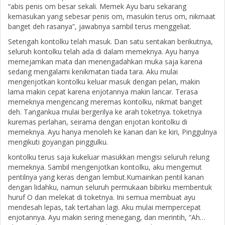
“abis penis om besar sekali. Memek Ayu baru sekarang
kemasukan yang sebesar penis om, masukin terus om, nikmaat
banget deh rasanya”, jawabnya sambil terus menggeliat.
Setengah kontolku telah masuk. Dan satu sentakan berikutnya,
seluruh kontolku telah ada di dalam memeknya. Ayu hanya
memejamkan mata dan menengadahkan muka saja karena
sedang mengalami kenikmatan tiada tara. Aku mulai
mengenjotkan kontolku keluar masuk dengan pelan, makin
lama makin cepat karena enjotannya makin lancar. Terasa
memeknya mengencang meremas kontolku, nikmat banget
deh. Tangankua mulai bergerilya ke arah toketnya. toketnya
kuremas perlahan, seirama dengan enjotan kontolku di
memeknya. Ayu hanya menoleh ke kanan dan ke kiri, Pinggulnya
mengikuti goyangan pinggulku.
kontolku terus saja kukeluar masukkan mengisi seluruh relung
memeknya. Sambil mengenjotkan kontolku, aku mengemut
pentilnya yang keras dengan lembut.Kumainkan pentil kanan
dengan lidahku, namun seluruh permukaan bibirku membentuk
huruf O dan melekat di toketnya. Ini semua membuat ayu
mendesah lepas, tak tertahan lagi. Aku mulai mempercepat
enjotannya. Ayu makin sering menegang, dan merintih, “Ah…