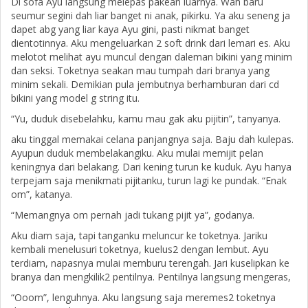
Di sofa Ayu langsung melepas pakean luarnya. Wah baru
seumur segini dah liar banget ni anak, pikirku. Ya aku seneng ja
dapet abg yang liar kaya Ayu gini, pasti nikmat banget
dientotinnya. Aku mengeluarkan 2 soft drink dari lemari es. Aku
melotot melihat ayu muncul dengan daleman bikini yang minim
dan seksi. Toketnya seakan mau tumpah dari branya yang
minim sekali. Demikian pula jembutnya berhamburan dari cd
bikini yang model g string itu.
“Yu, duduk disebelahku, kamu mau gak aku pijitin”, tanyanya.
aku tinggal memakai celana panjangnya saja. Baju dah kulepas.
Ayupun duduk membelakangiku. Aku mulai memijit pelan
keningnya dari belakang. Dari kening turun ke kuduk. Ayu hanya
terpejam saja menikmati pijitanku, turun lagi ke pundak. “Enak
om”, katanya.
“Memangnya om pernah jadi tukang pijit ya”, godanya.
Aku diam saja, tapi tanganku meluncur ke toketnya. Jariku
kembali menelusuri toketnya, kuelus2 dengan lembut. Ayu
terdiam, napasnya mulai memburu terengah. Jari kuselipkan ke
branya dan mengkilik2 pentilnya. Pentilnya langsung mengeras,
“Ooom”, lenguhnya. Aku langsung saja meremes2 toketnya