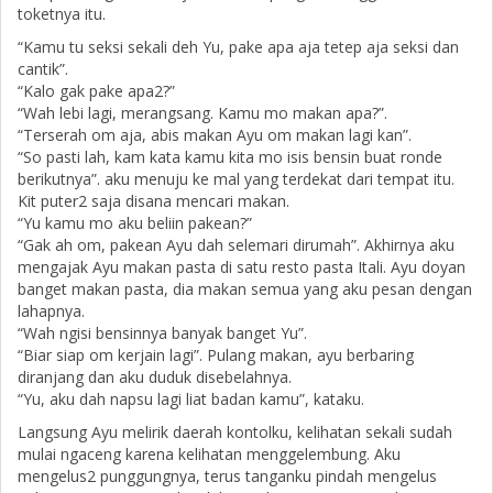
toketnya itu.
“Kamu tu seksi sekali deh Yu, pake apa aja tetep aja seksi dan
cantik”.
“Kalo gak pake apa2?”
“Wah lebi lagi, merangsang. Kamu mo makan apa?”.
“Terserah om aja, abis makan Ayu om makan lagi kan”.
“So pasti lah, kam kata kamu kita mo isis bensin buat ronde
berikutnya”. aku menuju ke mal yang terdekat dari tempat itu.
Kit puter2 saja disana mencari makan.
“Yu kamu mo aku beliin pakean?”
“Gak ah om, pakean Ayu dah selemari dirumah”. Akhirnya aku
mengajak Ayu makan pasta di satu resto pasta Itali. Ayu doyan
banget makan pasta, dia makan semua yang aku pesan dengan
lahapnya.
“Wah ngisi bensinnya banyak banget Yu”.
“Biar siap om kerjain lagi”. Pulang makan, ayu berbaring
diranjang dan aku duduk disebelahnya.
“Yu, aku dah napsu lagi liat badan kamu”, kataku.
Langsung Ayu melirik daerah kontolku, kelihatan sekali sudah
mulai ngaceng karena kelihatan menggelembung. Aku
mengelus2 punggungnya, terus tanganku pindah mengelus