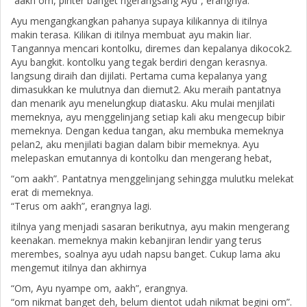
“aakh om, pinter banget ngerangsang Ayu”, erangnya.
Ayu mengangkangkan pahanya supaya kilikannya di itilnya
makin terasa. Kilikan di itilnya membuat ayu makin liar.
Tangannya mencari kontolku, diremes dan kepalanya dikocok2.
Ayu bangkit. kontolku yang tegak berdiri dengan kerasnya.
langsung diraih dan dijilati. Pertama cuma kepalanya yang
dimasukkan ke mulutnya dan diemut2. Aku meraih pantatnya
dan menarik ayu menelungkup diatasku. Aku mulai menjilati
memeknya, ayu menggelinjang setiap kali aku mengecup bibir
memeknya. Dengan kedua tangan, aku membuka memeknya
pelan2, aku menjilati bagian dalam bibir memeknya. Ayu
melepaskan emutannya di kontolku dan mengerang hebat,
“om aakh”. Pantatnya menggelinjang sehingga mulutku melekat
erat di memeknya.
“Terus om aakh”, erangnya lagi.
itilnya yang menjadi sasaran berikutnya, ayu makin mengerang
keenakan. memeknya makin kebanjiran lendir yang terus
merembes, soalnya ayu udah napsu banget. Cukup lama aku
mengemut itilnya dan akhirnya
“Om, Ayu nyampe om, aakh”, erangnya.
“om nikmat banget deh, belum dientot udah nikmat begini om”.