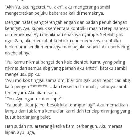
“Akh Yu, aku ngecret Yu, akh”, aku mengerang sambil
mengecretkan pejuku beberapa kali di memeknya.
Dengan nafas yang terengah engah dan badan penuh dengan
keringat, Ayu kupeluk sementara kontolku masih tetep nancep
di memeknya. Ayu menikmati enaknya nyampe. Setelah gak
ngos2an, aku mencabut kontolku dari memeknya.kontolku
berlumuran lendir memeknya dan pejuku sendiri. Aku berbaring
disebelahnya.
“Yu, kamu nikmat banget deh kalo dientot. Kamu yang paling
nikmat dari semua abg yang pernah aku entot”, kataku sambil
mengelus2 pipiku.
“Ayu mo kok tinggal sama om, biar om gak usah repot cari abg
kalo pengen *******. Udah tersedia di rumah”, katanya sambil
tersenyum. Aku diam saja.
“Om, Ayu ngantuk dan cape”.
“Ya udah, tidur ja Yu, besok kita tenmpur lagi”. Aku mematikan
lampu dan tak lama kemudian kami dah terlelap diranjang yang
kusut bertlanjang bulet.
Hari sudah mulai terang ketika kami terbangun. Aku merasa
lapar, ayu juga,