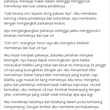
pahanya, merayap makin dalam sehingga menggosok
memeknya dari luar celana pendeknya.
“Gak berasa om, lepasin dong pakean Ayu”. Aku membuka
kancing celana pendeknya dan kulorotkan, Ayu membantu
dengan mengangkat pantatnya keatas.
Ayu mengangkangkan pahanya sehingga jariku menggosok2
belahan memeknya dari luar cd.
“Ssh om”, erangnya. terus saja aku mengelus belahan
memeknya dari luar cd nya.
Aku mulai menjilati pahanya, jilatanku perlahan menjalar
ketengah. Ayu hanya dapat mencengkram sprei ketika
merasakan lidahku yang tebal dan kasar itu menyusup ke pinggir
cd nya yang kusingkirkan dengan jari, lalu menyentuh bibir
memeknya. Bukan hanya bibir memeknya yang kujilati, tapi
lidahku juga masuk ke liang memeknya. Aku terus mengelus
paha dan pantatnya mempercepat naiknya napsunya. Sesaat
kemudian, aku melepas cd nya. Kembali terpampang dengan
jelas .memeknya yang sudah tidak tertutup apa-apa lagi.
Aku mendekap tubuhnya dari belakang dalam posisi berbaring
menyamping. Dengan lembut aku membelai permukaannya