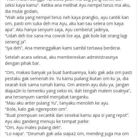
seksi kaya kamu”. Ketika ana melihat Ayu nempel terus ma aku,
dia mulai godain,
”Wah ada yang nempel terus neh kaya prangko, ayu cantik kan
om, pasti om suka deh ma Ayu, aku kan tau selera om kaya
apa”. Aku hanya senyum saja, Ayu cemberut jadinya,
“Udah deh loe sana ma cowok loe aja, gak bole liat orang lagi
seneng ja”.
“Iya deh”, Ana meninggalkan kami sambil tertawa berderai.
Setelah acara selesai, aku membereskan administrasinya
dengan pihak bar.
“Om, makasi banyak ya buat bantuannya, kalo gak ada om pasti
pestaku gak semeriah ini. Yu kamu puilang ikutan om ku ja, dia
searah kok sama rumah kamu. Om anterin ayu dulu ya, jangan
diapa2in lo temenku yang seksi ini, dah tengah malem soalnya”,
ana tersenyum sambil menjabat tanganku.
“Mau aku anter pulang Yu”, tanyaku menoleh ke ayu.
“Bole, kalo gak ngerepotin om”.
“Buat prempuan secantik dan sesekai kamu apa si yang repot”.
Ayu aku gandeng menuju ke tempat parkir.
“Om, Ayu males pulang deh”.
“Lo napa”. “Dirumah gak ada siapa2 om, mending juga ma om