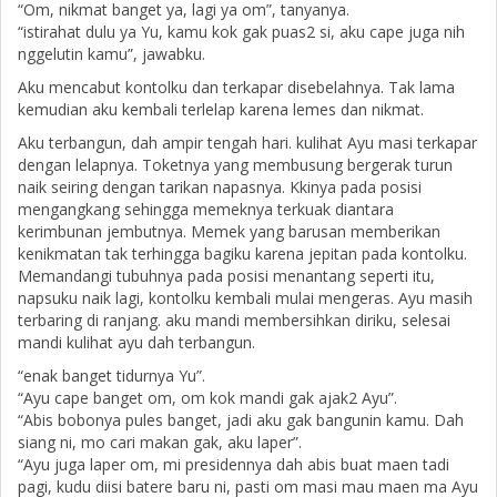
“Om, nikmat banget ya, lagi ya om”, tanyanya.
“istirahat dulu ya Yu, kamu kok gak puas2 si, aku cape juga nih
nggelutin kamu”, jawabku.
Aku mencabut kontolku dan terkapar disebelahnya. Tak lama
kemudian aku kembali terlelap karena lemes dan nikmat.
Aku terbangun, dah ampir tengah hari. kulihat Ayu masi terkapar
dengan lelapnya. Toketnya yang membusung bergerak turun
naik seiring dengan tarikan napasnya. Kkinya pada posisi
mengangkang sehingga memeknya terkuak diantara
kerimbunan jembutnya. Memek yang barusan memberikan
kenikmatan tak terhingga bagiku karena jepitan pada kontolku.
Memandangi tubuhnya pada posisi menantang seperti itu,
napsuku naik lagi, kontolku kembali mulai mengeras. Ayu masih
terbaring di ranjang. aku mandi membersihkan diriku, selesai
mandi kulihat ayu dah terbangun.
“enak banget tidurnya Yu”.
“Ayu cape banget om, om kok mandi gak ajak2 Ayu”.
“Abis bobonya pules banget, jadi aku gak bangunin kamu. Dah
siang ni, mo cari makan gak, aku laper”.
“Ayu juga laper om, mi presidennya dah abis buat maen tadi
pagi, kudu diisi batere baru ni, pasti om masi mau maen ma Ayu