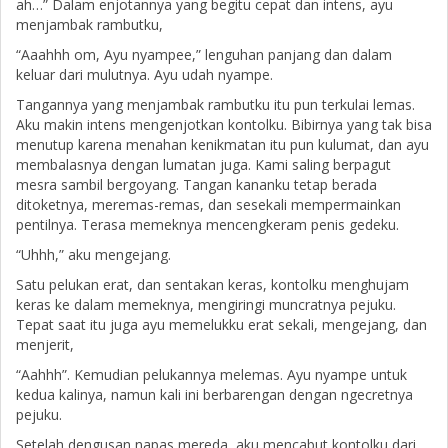
ah…” Dalam enjotannya yang begitu cepat dan intens, ayu
menjambak rambutku,
“Aaahhh om, Ayu nyampee,” lenguhan panjang dan dalam
keluar dari mulutnya. Ayu udah nyampe.
Tangannya yang menjambak rambutku itu pun terkulai lemas.
Aku makin intens mengenjotkan kontolku. Bibirnya yang tak bisa
menutup karena menahan kenikmatan itu pun kulumat, dan ayu
membalasnya dengan lumatan juga. Kami saling berpagut
mesra sambil bergoyang. Tangan kananku tetap berada
ditoketnya, meremas-remas, dan sesekali mempermainkan
pentilnya. Terasa memeknya mencengkeram penis gedeku.
“Uhhh,” aku mengejang.
Satu pelukan erat, dan sentakan keras, kontolku menghujam
keras ke dalam memeknya, mengiringi muncratnya pejuku.
Tepat saat itu juga ayu memelukku erat sekali, mengejang, dan
menjerit,
“Aahhh”. Kemudian pelukannya melemas. Ayu nyampe untuk
kedua kalinya, namun kali ini berbarengan dengan ngecretnya
pejuku.
Setelah dengusan napas mereda, aku mencabut kontolku dari