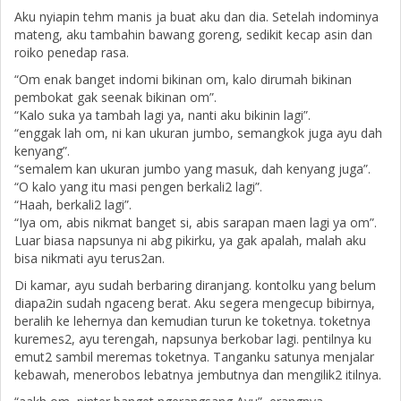
Aku nyiapin tehm manis ja buat aku dan dia. Setelah indominya
mateng, aku tambahin bawang goreng, sedikit kecap asin dan
roiko penedap rasa.
“Om enak banget indomi bikinan om, kalo dirumah bikinan
pembokat gak seenak bikinan om”.
“Kalo suka ya tambah lagi ya, nanti aku bikinin lagi”.
“enggak lah om, ni kan ukuran jumbo, semangkok juga ayu dah
kenyang”.
“semalem kan ukuran jumbo yang masuk, dah kenyang juga”.
“O kalo yang itu masi pengen berkali2 lagi”.
“Haah, berkali2 lagi”.
“Iya om, abis nikmat banget si, abis sarapan maen lagi ya om”.
Luar biasa napsunya ni abg pikirku, ya gak apalah, malah aku
bisa nikmati ayu terus2an.
Di kamar, ayu sudah berbaring diranjang. kontolku yang belum
diapa2in sudah ngaceng berat. Aku segera mengecup bibirnya,
beralih ke lehernya dan kemudian turun ke toketnya. toketnya
kuremes2, ayu terengah, napsunya berkobar lagi. pentilnya ku
emut2 sambil meremas toketnya. Tanganku satunya menjalar
kebawah, menerobos lebatnya jembutnya dan mengilik2 itilnya.