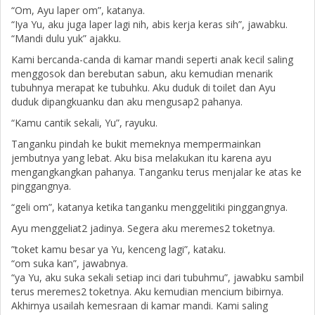
“Om, Ayu laper om”, katanya.
“Iya Yu, aku juga laper lagi nih, abis kerja keras sih”, jawabku.
“Mandi dulu yuk” ajakku.
Kami bercanda-canda di kamar mandi seperti anak kecil saling
menggosok dan berebutan sabun, aku kemudian menarik
tubuhnya merapat ke tubuhku. Aku duduk di toilet dan Ayu
duduk dipangkuanku dan aku mengusap2 pahanya.
“Kamu cantik sekali, Yu”, rayuku.
Tanganku pindah ke bukit memeknya mempermainkan
jembutnya yang lebat. Aku bisa melakukan itu karena ayu
mengangkangkan pahanya. Tanganku terus menjalar ke atas ke
pinggangnya.
“geli om”, katanya ketika tanganku menggelitiki pinggangnya.
Ayu menggeliat2 jadinya. Segera aku meremes2 toketnya.
”toket kamu besar ya Yu, kenceng lagi”, kataku.
“om suka kan”, jawabnya.
“ya Yu, aku suka sekali setiap inci dari tubuhmu”, jawabku sambil
terus meremes2 toketnya. Aku kemudian mencium bibirnya.
Akhirnya usailah kemesraan di kamar mandi. Kami saling