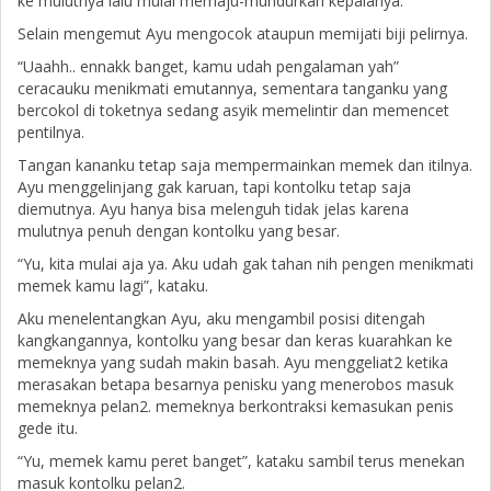
ke mulutnya lalu mulai memaju-mundurkan kepalanya.
Selain mengemut Ayu mengocok ataupun memijati biji pelirnya.
“Uaahh.. ennakk banget, kamu udah pengalaman yah”
ceracauku menikmati emutannya, sementara tanganku yang
bercokol di toketnya sedang asyik memelintir dan memencet
pentilnya.
Tangan kananku tetap saja mempermainkan memek dan itilnya.
Ayu menggelinjang gak karuan, tapi kontolku tetap saja
diemutnya. Ayu hanya bisa melenguh tidak jelas karena
mulutnya penuh dengan kontolku yang besar.
“Yu, kita mulai aja ya. Aku udah gak tahan nih pengen menikmati
memek kamu lagi”, kataku.
Aku menelentangkan Ayu, aku mengambil posisi ditengah
kangkangannya, kontolku yang besar dan keras kuarahkan ke
memeknya yang sudah makin basah. Ayu menggeliat2 ketika
merasakan betapa besarnya penisku yang menerobos masuk
memeknya pelan2. memeknya berkontraksi kemasukan penis
gede itu.
“Yu, memek kamu peret banget”, kataku sambil terus menekan
masuk kontolku pelan2.