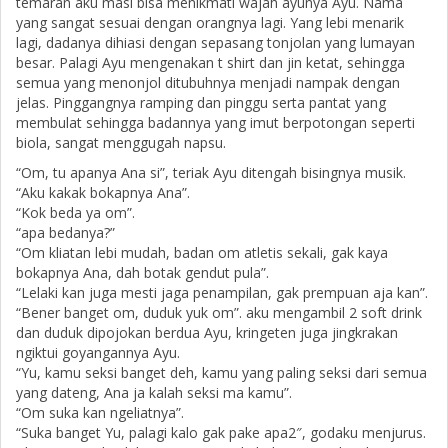
temaran aku masi bisa menikmati wajah ayunya Ayu. Nama
yang sangat sesuai dengan orangnya lagi. Yang lebi menarik
lagi, dadanya dihiasi dengan sepasang tonjolan yang lumayan
besar. Palagi Ayu mengenakan t shirt dan jin ketat, sehingga
semua yang menonjol ditubuhnya menjadi nampak dengan
jelas. Pinggangnya ramping dan pinggu serta pantat yang
membulat sehingga badannya yang imut berpotongan seperti
biola, sangat menggugah napsu.
“Om, tu apanya Ana si”, teriak Ayu ditengah bisingnya musik.
“Aku kakak bokapnya Ana”.
“Kok beda ya om”.
“apa bedanya?”
“Om kliatan lebi mudah, badan om atletis sekali, gak kaya
bokapnya Ana, dah botak gendut pula”.
“Lelaki kan juga mesti jaga penampilan, gak prempuan aja kan”.
“Bener banget om, duduk yuk om”. aku mengambil 2 soft drink
dan duduk dipojokan berdua Ayu, kringeten juga jingkrakan
ngiktui goyangannya Ayu.
“Yu, kamu seksi banget deh, kamu yang paling seksi dari semua
yang dateng, Ana ja kalah seksi ma kamu”.
“Om suka kan ngeliatnya”.
“Suka banget Yu, palagi kalo gak pake apa2″, godaku menjurus.