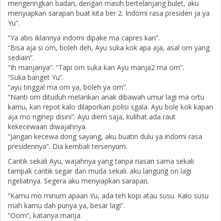
mengeringkan badan, dengan masih bertelanjang bulet, aku
menyiapkan sarapan buat kita ber 2. Indomi rasa presiden ja ya
Yu”.
“Ya abis iklannya indomi dipake ma capres kan”.
“Bisa aja si om, boleh deh, Ayu suka kok apa aja, asal om yang
sediain”.
“Ih manjanya”. “Tapi om suka kan Ayu manja2 ma om”.
“Suka banget Yu”.
“ayu tinggal ma om ya, boleh ya om”.
“Nanti om dituduh melarikan anak dibawah umur lagi ma ortu
kamu, kan repot kalo dilaporkan polisi sgala. Ayu bole kok kapan
aja mo nginep disini”. Ayu diem saja, kulihat ada raut
kekecewaan diwajahnya.
“Jangan kecewa dong sayang, aku buatin dulu ya indomi rasa
presidennya”. Dia kembali tersenyum.
Cantik sekali Ayu, wajahnya yang tanpa riasan sama sekali
tampak cantik segar dan muda sekali. aku langung on lagi
ngeliatnya. Segera aku menyiapkan sarapan.
“Kamu mo minum apaan Yu, ada teh kopi atau susu. Kalo susu
mah kamu dah punya ya, besar lagi”.
“Oom”, katanya manja.