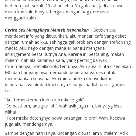
berbeda jauh sekali, 20 tahun lebih. Ya gak apa, jadi aku awet
muda kan kalo banyak bergaul dengan bag (termasuk
menggauli kale)
Cerita Sex Munggilnya Memek Keponakan
| Setelah aku
mendapat info yang dibutuhkan, aku mencari cafe yang deket
dengan rumah adikku, sehingga gak problem dengan trafik yang
macet. Aku nego dengan manajer bar itu mengenai
arrangement pesta hutnya Ana. Karena ini pesta abg, makan
malem mah ala kadarnya saja, yang penting banyak
minumannya, non alkoholik tentunya. Aku juga minta disediakan
MC dari bar yang bisa memandu beberapa games untuk
memeriahkan suasana. Aku minta adikku menyediakan
beberapa suvenir dari kantornya sebagai hadiah untuk games
itu.
“An, temen-temen kamu kece-kece gak”.
“So pasti om, ana gitu loh”. wah asik juga nih, banyk yg bisa
dilihat,
“Tapi mreka datengnya bawa pasangan lo om”. Wah, kecewa
juga aku mendengarnya.
Sampe dengan hari H nya. undangan dibuat jam 8 malem. Adik