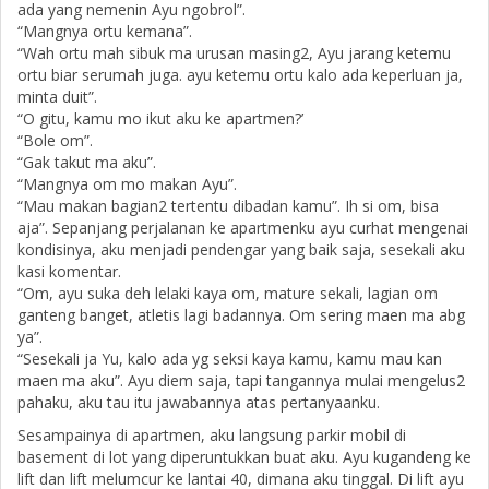
ada yang nemenin Ayu ngobrol”.
“Mangnya ortu kemana”.
“Wah ortu mah sibuk ma urusan masing2, Ayu jarang ketemu
ortu biar serumah juga. ayu ketemu ortu kalo ada keperluan ja,
minta duit”.
“O gitu, kamu mo ikut aku ke apartmen?’
“Bole om”.
“Gak takut ma aku”.
“Mangnya om mo makan Ayu”.
“Mau makan bagian2 tertentu dibadan kamu”. Ih si om, bisa
aja”. Sepanjang perjalanan ke apartmenku ayu curhat mengenai
kondisinya, aku menjadi pendengar yang baik saja, sesekali aku
kasi komentar.
“Om, ayu suka deh lelaki kaya om, mature sekali, lagian om
ganteng banget, atletis lagi badannya. Om sering maen ma abg
ya”.
“Sesekali ja Yu, kalo ada yg seksi kaya kamu, kamu mau kan
maen ma aku”. Ayu diem saja, tapi tangannya mulai mengelus2
pahaku, aku tau itu jawabannya atas pertanyaanku.
Sesampainya di apartmen, aku langsung parkir mobil di
basement di lot yang diperuntukkan buat aku. Ayu kugandeng ke
lift dan lift melumcur ke lantai 40, dimana aku tinggal. Di lift ayu