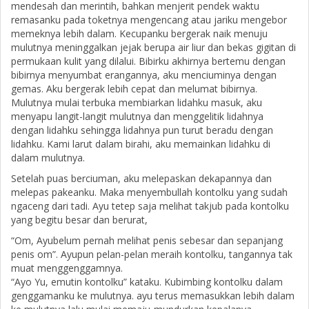
mendesah dan merintih, bahkan menjerit pendek waktu
remasanku pada toketnya mengencang atau jariku mengebor
memeknya lebih dalam. Kecupanku bergerak naik menuju
mulutnya meninggalkan jejak berupa air liur dan bekas gigitan di
permukaan kulit yang dilalui. Bibirku akhirnya bertemu dengan
bibirnya menyumbat erangannya, aku menciuminya dengan
gemas. Aku bergerak lebih cepat dan melumat bibirnya.
Mulutnya mulai terbuka membiarkan lidahku masuk, aku
menyapu langit-langit mulutnya dan menggelitik lidahnya
dengan lidahku sehingga lidahnya pun turut beradu dengan
lidahku. Kami larut dalam birahi, aku memainkan lidahku di
dalam mulutnya.
Setelah puas berciuman, aku melepaskan dekapannya dan
melepas pakeanku. Maka menyembullah kontolku yang sudah
ngaceng dari tadi. Ayu tetep saja melihat takjub pada kontolku
yang begitu besar dan berurat,
“Om, Ayubelum pernah melihat penis sebesar dan sepanjang
penis om”. Ayupun pelan-pelan meraih kontolku, tangannya tak
muat menggenggamnya.
“Ayo Yu, emutin kontolku” kataku. Kubimbing kontolku dalam
genggamanku ke mulutnya. ayu terus memasukkan lebih dalam