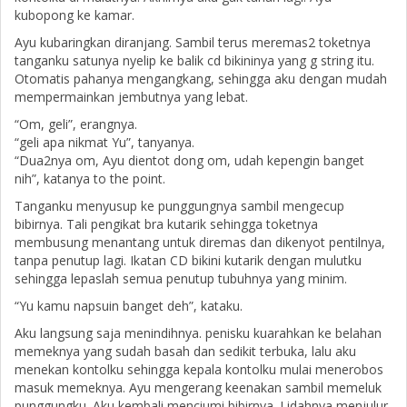
kubopong ke kamar.
Ayu kubaringkan diranjang. Sambil terus meremas2 toketnya
tanganku satunya nyelip ke balik cd bikininya yang g string itu.
Otomatis pahanya mengangkang, sehingga aku dengan mudah
mempermainkan jembutnya yang lebat.
“Om, geli”, erangnya.
“geli apa nikmat Yu”, tanyanya.
“Dua2nya om, Ayu dientot dong om, udah kepengin banget
nih”, katanya to the point.
Tanganku menyusup ke punggungnya sambil mengecup
bibirnya. Tali pengikat bra kutarik sehingga toketnya
membusung menantang untuk diremas dan dikenyot pentilnya,
tanpa penutup lagi. Ikatan CD bikini kutarik dengan mulutku
sehingga lepaslah semua penutup tubuhnya yang minim.
“Yu kamu napsuin banget deh”, kataku.
Aku langsung saja menindihnya. penisku kuarahkan ke belahan
memeknya yang sudah basah dan sedikit terbuka, lalu aku
menekan kontolku sehingga kepala kontolku mulai menerobos
masuk memeknya. Ayu mengerang keenakan sambil memeluk
punggungku. Aku kembali menciumi bibirnya. Lidahnya menjulur