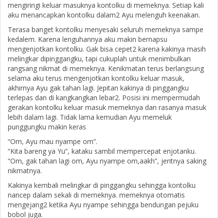
mengiringi keluar masuknya kontolku di memeknya. Setiap kali
aku menancapkan kontolku dalam2 Ayu melenguh keenakan.
Terasa banget kontolku menyesaki seluruh memeknya sampe
kedalem. Karena lenguhannya aku makin bernapsu
mengenjotkan kontolku. Gak bisa cepet2 karena kakinya masih
melingkar dipinggangku, tapi cukuplah untuk menimbulkan
rangsang nikmat di memeknya. Kenikmatan terus berlangsung
selama aku terus mengenjotkan kontolku keluar masuk,
akhirnya Ayu gak tahan lagi. Jepitan kakinya di pinggangku
terlepas dan di kangkangkan lebar2. Posisi ini mempermudah
gerakan kontolku keluar masuk memeknya dan rasanya masuk
lebih dalam lagi. Tidak lama kemudian Ayu memeluk
punggungku makin keras
“Om, Ayu mau nyampe om”.
“Kita bareng ya Yu”, kataku sambil mempercepat enjotanku.
“Om, gak tahan lagi om, Ayu nyampe om,aakh”, jeritnya saking
nikmatnya.
Kakinya kembali melingkar di pinggangku sehingga kontolku
nancep dalam sekali di memeknya. memeknya otomatis
mengejang2 ketika Ayu nyampe sehingga bendungan pejuku
bobol juga.