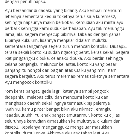
dengan penuh napsu.
Ayu bersandar di dadaku yang bidang. Aku kembali menciumi
lehernya sementara kedua toketnya terus saja kuremes2,
sehingga napsunya makin berkobar. Kemudian aku minta ayu
berbalik sehingga kami duduk berhadapan. Ayu tak menunggu
lama, aku segera mengecup bibirnya. Dibalas dengan ganas.
Bibirnya kukulum, lidahnya menjalar didalam mulutku
sementara tangannya segera turun mencari kontolku. Diusap2,
terasa sekali kontolku sudah ngaceng berat, keras sekali. Segera
ikat pinggangku dibuka, celanaku dibuka. Aku berdiri sehingga
celana panjangku meluncur ke lantai. kontolku yang besar
panjang itu nongol dari bagian atas CD ku yang mini. Kami
segera bergelut. Aku terus meremas-remas toketnya sementara
Ayu mengocok kontolku.
“om keras banget, gede lagi”, katanya sambil jongkok
didepanku, melepas cdku dan menciumi kontolku dan
menghisap daerah sekelilingnya termasuk biji pelernya.
“Aah Yu, kamu pinter banget bikin aku nikmat”, erangku.
“aaaduuuuuhh. Yu..enak banget emutanmu”. kontolku dijilati
seluruhnya kemudian dimasukkan ke mulutnya, dikulum dan
diisep2. Kepalanya mengangguk2 mengeluar masukkan
kontolku di mulutnya. Akhirnya aku gak tahan lagi. Ayu