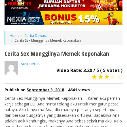
Home
Cerita Dewasa
Cerita Sex Munggilnya Memek Keponakan
Cerita Sex Munggilnya Memek Keponakan
susuperas
Video Rate:
3.20
/
5
(
5
votes )
★
★
★
★
★
Publish on
September 3, 2018
4641 views
Cerita Sex Munggilnya Memek Keponakan – Karen aku pernah
kerja sebagai EO. Ana minta tolong aku untuk mengatur pesta
hutnya. Aku tanya ma Ana, dia maunya pestanya seperti apa
dan berapa budgetnya yang disediakan ortunya. Bapaknya Ana
adalah adik kandungku, makanya Ana bebas sekali ma aku. Kalo
becanda dah kaya ma temennya, padahal umurku dan dia