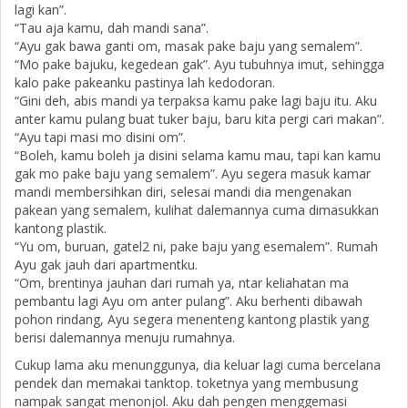
lagi kan”.
“Tau aja kamu, dah mandi sana”.
“Ayu gak bawa ganti om, masak pake baju yang semalem”.
“Mo pake bajuku, kegedean gak”. Ayu tubuhnya imut, sehingga
kalo pake pakeanku pastinya lah kedodoran.
“Gini deh, abis mandi ya terpaksa kamu pake lagi baju itu. Aku
anter kamu pulang buat tuker baju, baru kita pergi cari makan”.
“Ayu tapi masi mo disini om”.
“Boleh, kamu boleh ja disini selama kamu mau, tapi kan kamu
gak mo pake baju yang semalem”. Ayu segera masuk kamar
mandi membersihkan diri, selesai mandi dia mengenakan
pakean yang semalem, kulihat dalemannya cuma dimasukkan
kantong plastik.
“Yu om, buruan, gatel2 ni, pake baju yang esemalem”. Rumah
Ayu gak jauh dari apartmentku.
“Om, brentinya jauhan dari rumah ya, ntar keliahatan ma
pembantu lagi Ayu om anter pulang”. Aku berhenti dibawah
pohon rindang, Ayu segera menenteng kantong plastik yang
berisi dalemannya menuju rumahnya.
Cukup lama aku menunggunya, dia keluar lagi cuma bercelana
pendek dan memakai tanktop. toketnya yang membusung
nampak sangat menonjol. Aku dah pengen menggemasi