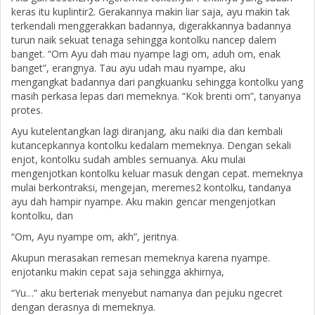
keras itu kuplintir2. Gerakannya makin liar saja, ayu makin tak
terkendali menggerakkan badannya, digerakkannya badannya
turun naik sekuat tenaga sehingga kontolku nancep dalem
banget. “Om Ayu dah mau nyampe lagi om, aduh om, enak
banget”, erangnya. Tau ayu udah mau nyampe, aku
mengangkat badannya dari pangkuanku sehingga kontolku yang
masih perkasa lepas dari memeknya. “Kok brenti om”, tanyanya
protes.
Ayu kutelentangkan lagi diranjang, aku naiki dia dan kembali
kutancepkannya kontolku kedalam memeknya. Dengan sekali
enjot, kontolku sudah ambles semuanya. Aku mulai
mengenjotkan kontolku keluar masuk dengan cepat. memeknya
mulai berkontraksi, mengejan, meremes2 kontolku, tandanya
ayu dah hampir nyampe. Aku makin gencar mengenjotkan
kontolku, dan
“Om, Ayu nyampe om, akh”, jeritnya.
Akupun merasakan remesan memeknya karena nyampe.
enjotanku makin cepat saja sehingga akhirnya,
“Yu…” aku berteriak menyebut namanya dan pejuku ngecret
dengan derasnya di memeknya.