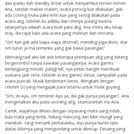
dan iparku dah standby di bar untuk menyambut temen-temen
Ana, setelah makan malam, acara potong kue dilakukan, gak
ada coreng muka pake krim kue yang sering dilakukan pada
acara abg. Setelah itu adikku dan istrinya pulang karena
selanjutnya adalah acara buat para abg. Ana minta aku tetap
stay, dia tajut kalo ada acara yang meleset dari rencana.
“Om kan gak ada siapa-siapa dirumah, mending juga disini, ntar
om turun ja ma temenku yang gak bawa pasangan”.
Memang tadi aku liat ada beberapa prempuan abg yang dateng
bergerombol tanpa kawalan pasangannya. Acara games
berlangsung meriah, palagi MC nya pinter banget membuat
suasana jadi ceria. Setelah acara games slesai, sampailah pada
acara puncak. Musik berdentam keras, ditingkahi dengan
celoteh DJ yang mengajak para tetamu untuk mulai goyang.
“Om, ini Ayu, om temenin Ayu ya, dia gak punya pasangan”, Ana
mengenalkan aku pada seorang abg, seumuranlah ma Ana.
Cantik, wajahnya dihiasi dengan sepasang mata uang indah,
bulu mata yang lentik, hidung mancung dan bibir mungil yang
merekah. Yang menarik perhatainku, Ayu punya kumis tipis
diatas bibirnya yang mengundang untuk dikecup. Diruang yang