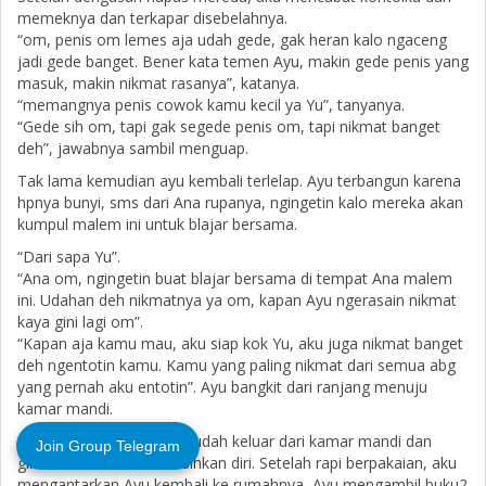
memeknya dan terkapar disebelahnya.
“om, penis om lemes aja udah gede, gak heran kalo ngaceng
jadi gede banget. Bener kata temen Ayu, makin gede penis yang
masuk, makin nikmat rasanya”, katanya.
“memangnya penis cowok kamu kecil ya Yu”, tanyanya.
“Gede sih om, tapi gak segede penis om, tapi nikmat banget
deh”, jawabnya sambil menguap.
Tak lama kemudian ayu kembali terlelap. Ayu terbangun karena
hpnya bunyi, sms dari Ana rupanya, ngingetin kalo mereka akan
kumpul malem ini untuk blajar bersama.
“Dari sapa Yu”.
“Ana om, ngingetin buat blajar bersama di tempat Ana malem
ini. Udahan deh nikmatnya ya om, kapan Ayu ngerasain nikmat
kaya gini lagi om”.
“Kapan aja kamu mau, aku siap kok Yu, aku juga nikmat banget
deh ngentotin kamu. Kamu yang paling nikmat dari semua abg
yang pernah aku entotin”. Ayu bangkit dari ranjang menuju
kamar mandi.
Gak lama kemudian dia sudah keluar dari kamar mandi dan
Join Group Telegram
giliranku untuk membersihkan diri. Setelah rapi berpakaian, aku
mengantarkan Ayu kembali ke rumahnya, Ayu mengambil buku2