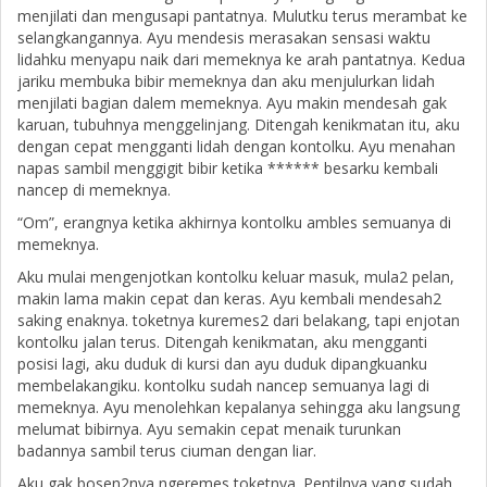
menjilati dan mengusapi pantatnya. Mulutku terus merambat ke
selangkangannya. Ayu mendesis merasakan sensasi waktu
lidahku menyapu naik dari memeknya ke arah pantatnya. Kedua
jariku membuka bibir memeknya dan aku menjulurkan lidah
menjilati bagian dalem memeknya. Ayu makin mendesah gak
karuan, tubuhnya menggelinjang. Ditengah kenikmatan itu, aku
dengan cepat mengganti lidah dengan kontolku. Ayu menahan
napas sambil menggigit bibir ketika ****** besarku kembali
nancep di memeknya.
“Om”, erangnya ketika akhirnya kontolku ambles semuanya di
memeknya.
Aku mulai mengenjotkan kontolku keluar masuk, mula2 pelan,
makin lama makin cepat dan keras. Ayu kembali mendesah2
saking enaknya. toketnya kuremes2 dari belakang, tapi enjotan
kontolku jalan terus. Ditengah kenikmatan, aku mengganti
posisi lagi, aku duduk di kursi dan ayu duduk dipangkuanku
membelakangiku. kontolku sudah nancep semuanya lagi di
memeknya. Ayu menolehkan kepalanya sehingga aku langsung
melumat bibirnya. Ayu semakin cepat menaik turunkan
badannya sambil terus ciuman dengan liar.
Aku gak bosen2nya ngeremes toketnya. Pentilnya yang sudah