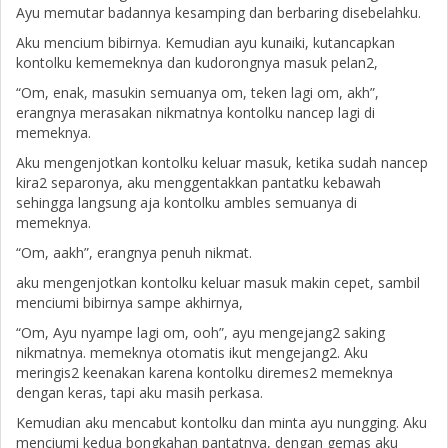
Ayu memutar badannya kesamping dan berbaring disebelahku.
Aku mencium bibirnya. Kemudian ayu kunaiki, kutancapkan
kontolku kememeknya dan kudorongnya masuk pelan2,
“Om, enak, masukin semuanya om, teken lagi om, akh”,
erangnya merasakan nikmatnya kontolku nancep lagi di
memeknya.
Aku mengenjotkan kontolku keluar masuk, ketika sudah nancep
kira2 separonya, aku menggentakkan pantatku kebawah
sehingga langsung aja kontolku ambles semuanya di
memeknya.
“Om, aakh”, erangnya penuh nikmat.
aku mengenjotkan kontolku keluar masuk makin cepet, sambil
menciumi bibirnya sampe akhirnya,
“Om, Ayu nyampe lagi om, ooh”, ayu mengejang2 saking
nikmatnya. memeknya otomatis ikut mengejang2. Aku
meringis2 keenakan karena kontolku diremes2 memeknya
dengan keras, tapi aku masih perkasa.
Kemudian aku mencabut kontolku dan minta ayu nungging. Aku
menciumi kedua bongkahan pantatnya, dengan gemas aku