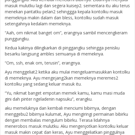
masuk mulutku lagi dan segera kuisep2. sementara itu aku terus
menekan pantatku pelan2 sehinggga kepala kontolku masuk
memeknya makin dalam dan bless, kontolku sudah masuk
setengahnya kedalam memeknya.
“Aah, om nikmat banget om”, erangnya sambil mencengkeram
punggungku.
Kedua kakinya dilingkarkan di pinggangku sehingga penisku
besarku langsung ambles semuanya di memeknya.
“Om, ssh, enak om, terusin”, erangnya.
Ayu menggeliat2 ketika aku mulai mengeluarmasukkan kontolku
di memeknya. Ayu mengejang2kan memeknya meremes2
kontolku yang sedang keluar masuk itu.
“Yu, nikmat banget empotan memek kamu, kamu masi muda
gini dah pinter ngeladenin napsuku”, erangku.
aku memeluknya dan kembali menciumi bibirnya, dengan
menggebu2 bibirnya kulumat, Ayu mengiringi permainan bibirku
dengan membalas mengulum bibirku. Terasa lidahnya
menerobos masuk mulutku. Aku mengenjotkan kontolku keluar
masuk makin cepat dan keras, Ayu menggeliatkan pinggulnya