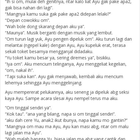
“Ih si om, mulai deh genitnya, ntar kalo liat Ayu gak pake apa2,
gak bisa nahan diri lagi”.
“Mangnya kamu suka gak pake apa2 didepan lelaki?”
“Depan cowokku om”.
“Wah bole dong skarang depan aku ya”.
“Maunya”. Musik berganti dengan musik yang lembut.
“Om turun lagi yuk, Ayu pengen dipeluk om”. Aku turun lagi dan
melantai (ngepel kale) dengan Ayu, Ayu kupeluk erat, terasa
sekali toket besarnya mengganjal didadaku.
“Yu toket kamu besar ya, sering diremes ya”, bisikku.
“Iya om”. Aku mencium telinganya, Ayu menggeliat kegelian,
“om, nakal ih”.
“Tapi suka kan”. Ayu gak menjawab, kembali aku mencium
lehernya sehingga Ayu menggelinjang.
Ayu mempererat pelukannya, aku seneng ja dipeluk abg seksi
kaya Ayu. Sampe acara slesai Ayu nempel terus ma aku.
“Om tinggal sendiri ya”.
“Kok tau”. “ana yang bilang, napa si om tinggal sendiri”.
“aku dah cere Yu, anak2 ikut ibunya, napa kamu mo gantiin?”
“Mangnya om mau ma Ayu, Ayu kan masi abg, ntar om malu
lagi jalan ma Ayu”.
“Wah malah bangga Yu, biasa jalan ma abg yang cantik dan