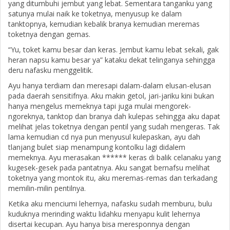
yang ditumbuhi jembut yang lebat. Sementara tanganku yang
satunya mulai naik ke toketnya, menyusup ke dalam
tanktopnya, kemudian kebalik branya kemudian meremas
toketnya dengan gemas.
“Yu, toket kamu besar dan keras. Jembut kamu lebat sekali, gak
heran napsu kamu besar ya” kataku dekat telinganya sehingga
deru nafasku menggelitik.
Ayu hanya terdiam dan meresapi dalam-dalam elusan-elusan
pada daerah sensitifnya. Aku makin getol, jari-jariku kini bukan
hanya mengelus memeknya tapi juga mulai mengorek-
ngoreknya, tanktop dan branya dah kulepas sehingga aku dapat
melihat jelas toketnya dengan pentil yang sudah mengeras. Tak
lama kemudian cd nya pun menyusul kulepaskan, ayu dah
tlanjang bulet siap menampung kontolku lagi didalem
memeknya. Ayu merasakan ****** keras di balik celanaku yang
kugesek-gesek pada pantatnya. Aku sangat bernafsu melihat
toketnya yang montok itu, aku meremas-remas dan terkadang
memilin-milin pentilnya.
Ketika aku menciumi lehernya, nafasku sudah memburu, bulu
kuduknya merinding waktu lidahku menyapu kulit lehernya
disertai kecupan. Ayu hanya bisa meresponnya dengan