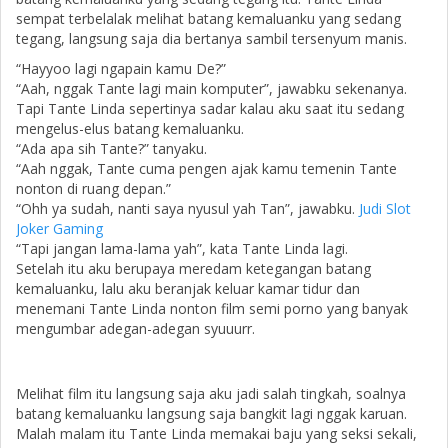
sempat terbelalak melihat batang kemaluanku yang sedang
tegang, langsung saja dia bertanya sambil tersenyum manis.
“Hayyoo lagi ngapain kamu De?”
“Aah, nggak Tante lagi main komputer”, jawabku sekenanya.
Tapi Tante Linda sepertinya sadar kalau aku saat itu sedang
mengelus-elus batang kemaluanku.
“Ada apa sih Tante?” tanyaku.
“Aah nggak, Tante cuma pengen ajak kamu temenin Tante
nonton di ruang depan.”
“Ohh ya sudah, nanti saya nyusul yah Tan”, jawabku.
Judi Slot
Joker Gaming
“Tapi jangan lama-lama yah”, kata Tante Linda lagi.
Setelah itu aku berupaya meredam ketegangan batang
kemaluanku, lalu aku beranjak keluar kamar tidur dan
menemani Tante Linda nonton film semi porno yang banyak
mengumbar adegan-adegan syuuurr.
Melihat film itu langsung saja aku jadi salah tingkah, soalnya
batang kemaluanku langsung saja bangkit lagi nggak karuan.
Malah malam itu Tante Linda memakai baju yang seksi sekali,