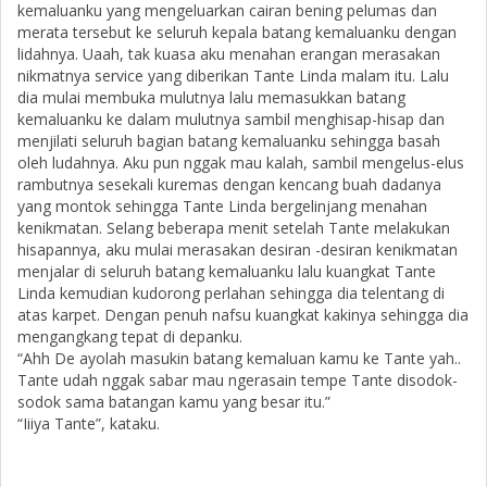
kemaluanku yang mengeluarkan cairan bening pelumas dan
merata tersebut ke seluruh kepala batang kemaluanku dengan
lidahnya. Uaah, tak kuasa aku menahan erangan merasakan
nikmatnya service yang diberikan Tante Linda malam itu. Lalu
dia mulai membuka mulutnya lalu memasukkan batang
kemaluanku ke dalam mulutnya sambil menghisap-hisap dan
menjilati seluruh bagian batang kemaluanku sehingga basah
oleh ludahnya. Aku pun nggak mau kalah, sambil mengelus-elus
rambutnya sesekali kuremas dengan kencang buah dadanya
yang montok sehingga Tante Linda bergelinjang menahan
kenikmatan. Selang beberapa menit setelah Tante melakukan
hisapannya, aku mulai merasakan desiran -desiran kenikmatan
menjalar di seluruh batang kemaluanku lalu kuangkat Tante
Linda kemudian kudorong perlahan sehingga dia telentang di
atas karpet. Dengan penuh nafsu kuangkat kakinya sehingga dia
mengangkang tepat di depanku.
“Ahh De ayolah masukin batang kemaluan kamu ke Tante yah..
Tante udah nggak sabar mau ngerasain tempe Tante disodok-
sodok sama batangan kamu yang besar itu.”
“Iiiya Tante”, kataku.