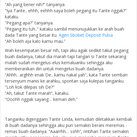
“Ah yang bener nih?” tanyanya.
“Iya Tante.. ehhh, eehhh saya boleh pegang itu Tante nggak?”
kataku.
“Pegang apa?” tanyanya.
“Pegang itu tuh..” kataku sambil menunujukkan ke arah buah
dada Tante yang besar itu.
Agen Sbobet Deposit Pulsa
“Ah boleh aja kalo kamu mau.”
Wah kesempatan besar nih, tapi aku agak sedikit takut pegang
buah dadanya, takut dia marah tapi tangan si Tante sekarang
malah sudah mengelus-elus kemaluanku sehingga aku
memberanikan diri untuk mengelus buah dadanya.
“Ahhh.. arghhh enak De.. kamu nakal yah”, kata Tante sembari
tersenyum manis ke arahku, spontan saja kulepas tanganku.
“Loh kok dilepas sih De?”
“Ah, takut Tante marah”, kataku.
“Ooohh nggak sayang… kemari deh.”
Tanganku digenggam Tante Linda, kemudian diletakkan kembali
di buah dadanya sehingga aku pun semakin berani meremas -
remas buah dadanya. “Aaarrhh… sshh”, rintihan Tante semakin