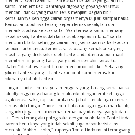
menjerit, “Oohh aaahh… Tante sudah keluar sayang… ahhh”,
sambil menjerit kecil pantatnya digoyang-goyangkan untuk
mencari lidahku yang masih terus menjilati bagian bibir
kemaluannya sehingga cairan orgasmenya kujilati sampai habis.
Kemudian tubuhnya tenang seperti lemas sekali, lalu dia
menarik tubuhku ke atas sofa. “Wah ternyata kamu memang
hebat sekali, Tante sudah lama tidak sepuas ini loh…” sambil
mencium bibirku sehingga cairan liang kemaluannya berlepotan
ke bibir Tante Linda. Sementara itu batang kemaluanku yang
masih tegang di eluselus oleh Tante Linda dan aku pun masih
memilin-milin puting Tante yang sudah semakin keras itu.
“Aahh..” desahnya sambil terus mencumbu bibirku. “Sekarang
giliran Tante sayang… Tante akan buat kamu merasakan
nikmatnya tubuh Tante ini.
Tangan Tante Linda segera menggerayangi batang kemaluanku
lalu digenggamnya batang kemaluanku dengan erat sehingga
agak terasa sakit, tapi kudiamkan saja habis enak juga diremas-
remas oleh tangan Tante Linda. Lalu aku juga nggak mau kalah,
tanganku juga terus meremas-remas payudaranya yang indah
itu. Terus terang aku paling suka dengan buah dada Tante Linda
karena bentuknya yang indah sekali, juga besar berisi alias
montok. “Aahhh… shhh,”, rupanya Tante Linda mulai terangsang