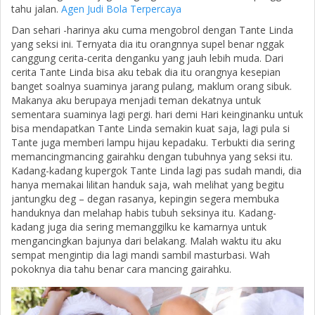
tahu jalan.
Agen Judi Bola Terpercaya
Dan sehari -harinya aku cuma mengobrol dengan Tante Linda
yang seksi ini. Ternyata dia itu orangnnya supel benar nggak
canggung cerita-cerita denganku yang jauh lebih muda. Dari
cerita Tante Linda bisa aku tebak dia itu orangnya kesepian
banget soalnya suaminya jarang pulang, maklum orang sibuk.
Makanya aku berupaya menjadi teman dekatnya untuk
sementara suaminya lagi pergi. hari demi Hari keinginanku untuk
bisa mendapatkan Tante Linda semakin kuat saja, lagi pula si
Tante juga memberi lampu hijau kepadaku. Terbukti dia sering
memancingmancing gairahku dengan tubuhnya yang seksi itu.
Kadang-kadang kupergok Tante Linda lagi pas sudah mandi, dia
hanya memakai lilitan handuk saja, wah melihat yang begitu
jantungku deg – degan rasanya, kepingin segera membuka
handuknya dan melahap habis tubuh seksinya itu. Kadang-
kadang juga dia sering memanggilku ke kamarnya untuk
mengancingkan bajunya dari belakang. Malah waktu itu aku
sempat mengintip dia lagi mandi sambil masturbasi. Wah
pokoknya dia tahu benar cara mancing gairahku.