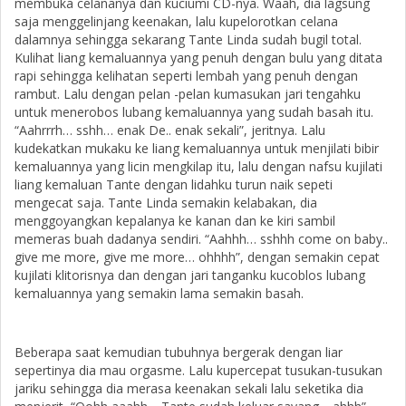
membuka celananya dan kuciumi CD-nya. Waah, dia lagsung
saja menggelinjang keenakan, lalu kupelorotkan celana
dalamnya sehingga sekarang Tante Linda sudah bugil total.
Kulihat liang kemaluannya yang penuh dengan bulu yang ditata
rapi sehingga kelihatan seperti lembah yang penuh dengan
rambut. Lalu dengan pelan -pelan kumasukan jari tengahku
untuk menerobos lubang kemaluannya yang sudah basah itu.
“Aahrrrh… sshh… enak De.. enak sekali”, jeritnya. Lalu
kudekatkan mukaku ke liang kemaluannya untuk menjilati bibir
kemaluannya yang licin mengkilap itu, lalu dengan nafsu kujilati
liang kemaluan Tante dengan lidahku turun naik sepeti
mengecat saja. Tante Linda semakin kelabakan, dia
menggoyangkan kepalanya ke kanan dan ke kiri sambil
memeras buah dadanya sendiri. “Aahhh… sshhh come on baby..
give me more, give me more… ohhhh”, dengan semakin cepat
kujilati klitorisnya dan dengan jari tanganku kucoblos lubang
kemaluannya yang semakin lama semakin basah.
Beberapa saat kemudian tubuhnya bergerak dengan liar
sepertinya dia mau orgasme. Lalu kupercepat tusukan-tusukan
jariku sehingga dia merasa keenakan sekali lalu seketika dia