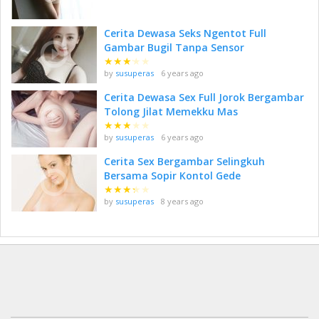
Cerita Dewasa Seks Ngentot Full
Gambar Bugil Tanpa Sensor
★
★
★
★
★
by
susuperas
6 years ago
Cerita Dewasa Sex Full Jorok Bergambar
Tolong Jilat Memekku Mas
★
★
★
★
★
by
susuperas
6 years ago
Cerita Sex Bergambar Selingkuh
Bersama Sopir Kontol Gede
★
★
★
★
★
by
susuperas
8 years ago