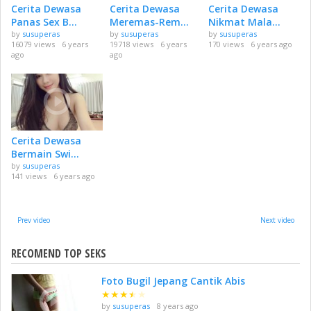
Cerita Dewasa
Cerita Dewasa
Cerita Dewasa
Panas Sex B...
Meremas-Rem...
Nikmat Mala...
by
susuperas
by
susuperas
by
susuperas
16079 views
6 years
19718 views
6 years
170 views
6 years ago
ago
ago
Cerita Dewasa
Bermain Swi...
by
susuperas
141 views
6 years ago
Prev video
Next video
RECOMEND TOP SEKS
Foto Bugil Jepang Cantik Abis
★
★
★
★
★
by
susuperas
8 years ago