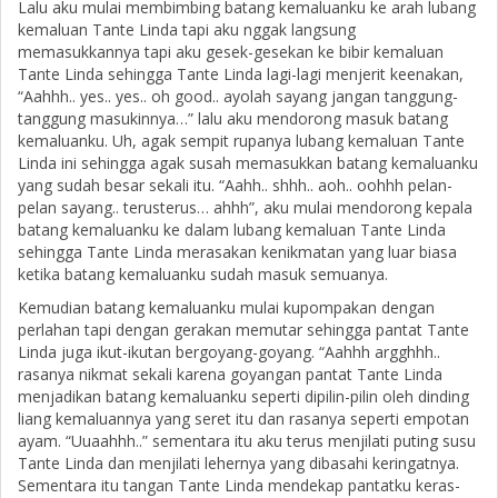
Lalu aku mulai membimbing batang kemaluanku ke arah lubang
kemaluan Tante Linda tapi aku nggak langsung
memasukkannya tapi aku gesek-gesekan ke bibir kemaluan
Tante Linda sehingga Tante Linda lagi-lagi menjerit keenakan,
“Aahhh.. yes.. yes.. oh good.. ayolah sayang jangan tanggung-
tanggung masukinnya…” lalu aku mendorong masuk batang
kemaluanku. Uh, agak sempit rupanya lubang kemaluan Tante
Linda ini sehingga agak susah memasukkan batang kemaluanku
yang sudah besar sekali itu. “Aahh.. shhh.. aoh.. oohhh pelan-
pelan sayang.. terusterus… ahhh”, aku mulai mendorong kepala
batang kemaluanku ke dalam lubang kemaluan Tante Linda
sehingga Tante Linda merasakan kenikmatan yang luar biasa
ketika batang kemaluanku sudah masuk semuanya.
Kemudian batang kemaluanku mulai kupompakan dengan
perlahan tapi dengan gerakan memutar sehingga pantat Tante
Linda juga ikut-ikutan bergoyang-goyang. “Aahhh argghhh..
rasanya nikmat sekali karena goyangan pantat Tante Linda
menjadikan batang kemaluanku seperti dipilin-pilin oleh dinding
liang kemaluannya yang seret itu dan rasanya seperti empotan
ayam. “Uuaahhh..” sementara itu aku terus menjilati puting susu
Tante Linda dan menjilati lehernya yang dibasahi keringatnya.
Sementara itu tangan Tante Linda mendekap pantatku keras-