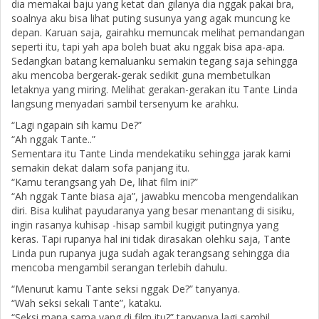
dia memakai baju yang ketat dan gilanya dia nggak pakai bra,
soalnya aku bisa lihat puting susunya yang agak muncung ke
depan. Karuan saja, gairahku memuncak melihat pemandangan
seperti itu, tapi yah apa boleh buat aku nggak bisa apa-apa.
Sedangkan batang kemaluanku semakin tegang saja sehingga
aku mencoba bergerak-gerak sedikit guna membetulkan
letaknya yang miring. Melihat gerakan-gerakan itu Tante Linda
langsung menyadari sambil tersenyum ke arahku.
“Lagi ngapain sih kamu De?”
“Ah nggak Tante..”
Sementara itu Tante Linda mendekatiku sehingga jarak kami
semakin dekat dalam sofa panjang itu.
“Kamu terangsang yah De, lihat film ini?”
“Ah nggak Tante biasa aja”, jawabku mencoba mengendalikan
diri. Bisa kulihat payudaranya yang besar menantang di sisiku,
ingin rasanya kuhisap -hisap sambil kugigit putingnya yang
keras. Tapi rupanya hal ini tidak dirasakan olehku saja, Tante
Linda pun rupanya juga sudah agak terangsang sehingga dia
mencoba mengambil serangan terlebih dahulu.
“Menurut kamu Tante seksi nggak De?” tanyanya.
“Wah seksi sekali Tante”, kataku.
“Seksi mana sama yang di film itu?” tanyanya lagi sambil