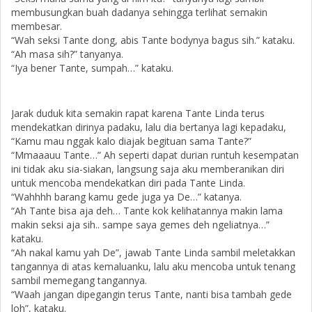
membusungkan buah dadanya sehingga terlihat semakin
membesar.
“Wah seksi Tante dong, abis Tante bodynya bagus sih.” kataku.
“Ah masa sih?” tanyanya.
“Iya bener Tante, sumpah…” kataku.
Jarak duduk kita semakin rapat karena Tante Linda terus
mendekatkan dirinya padaku, lalu dia bertanya lagi kepadaku,
“Kamu mau nggak kalo diajak begituan sama Tante?”
“Mmaaauu Tante…” Ah seperti dapat durian runtuh kesempatan
ini tidak aku sia-siakan, langsung saja aku memberanikan diri
untuk mencoba mendekatkan diri pada Tante Linda.
“Wahhhh barang kamu gede juga ya De…” katanya.
“Ah Tante bisa aja deh… Tante kok kelihatannya makin lama
makin seksi aja sih.. sampe saya gemes deh ngeliatnya…”
kataku.
“Ah nakal kamu yah De”, jawab Tante Linda sambil meletakkan
tangannya di atas kemaluanku, lalu aku mencoba untuk tenang
sambil memegang tangannya.
“Waah jangan dipegangin terus Tante, nanti bisa tambah gede
loh”, kataku.