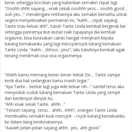
keras sehingga kocokan yang kuberikan semakin cepat lagi.
“Ooohh shhh sayang… enak sekali ooohhh yess… ooohh good…
ooh yes…” mendenganr rintihannya aku semakin bernafsu untuk
segera menyelesaikan permainan ini, “Aahh… cepat sayang
Tante mau keluar ahh”, tubuh Tante Linda kembali bergerak liar
sehingga pantatnya ikut-ikutan naik rupayanya dia kembali
orgasme, bisa kurasakan cairan hangat menyiram kepala
batang kemaluanku yang lagi merojokrojok lubang kemaluan
Tante Linda. “Aahh… shhsss.. yess”, lalu tubuhnya kembali agak
tenang menikmati sisa-sisa orgasmenya.
“Wahh kamu memang bener-bener hebat De… Tante sampe
keok dua kali sedangkan kamu masih tegar.”
“Iiya Tante… bentar lagi juga Ade keluar nih…” sambil terus aku
menyodok-sodok lubang kemaluan Tante Linda yang sempit
dan berdenyut-denyut itu.
“Ahh enak sekali Tante.. ahhh…”
“Terusin sayang.. terus… ahhh.. shhh”, erangan Tante Linda
membuatku semakin kuat merojok – rojok batang kemaluanku
ke dalam liang kenikmatannya.
“Aauwh pelan-pelan sayang ahhh.. yes.. ahh good.”