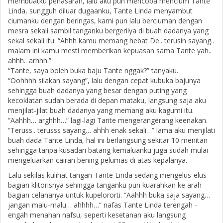
membuatku penasaran, lalu aku pun mencoba mencium Tante
Linda, sungguh diluar dugaanku, Tante Linda menyambut
ciumanku dengan beringas, kami pun lalu berciuman dengan
mesra sekali sambil tanganku bergerilya di buah dadanya yang
sekal sekali itu. “Ahhh kamu memang hebat De.. terusin sayang..
malam ini kamu mesti memberikan kepuasan sama Tante yah..
ahhh.. arhhh.”
“Tante, saya boleh buka baju Tante nggak?” tanyaku.
“Oohhhh silakan sayang”, lalu dengan cepat kubuka bajunya
sehingga buah dadanya yang besar dengan puting yang
kecoklatan sudah berada di depan mataku, langsung saja aku
menjilat-jilat buah dadanya yang memang aku kagumi itu.
“Aahhh… arghhh…” lagi-lagi Tante mengerangerang keenakan.
“Teruss.. terusss sayang… ahhh enak sekali…” lama aku menjilati
buah dada Tante Linda, hal ini berlangsung sekitar 10 menitan
sehingga tanpa kusadari batang kemaluanku juga sudah mulai
mengeluarkan cairan bening pelumas di atas kepalanya.
Lalu sekilas kulihat tangan Tante Linda sedang mengelus-elus
bagian klitorisnya sehingga tanganku pun kuarahkan ke arah
bagian celananya untuk kupelororti. “Aahhh buka saja sayang…
jangan malu-malu… ahhhh…” nafas Tante Linda terengah -
engah menahan nafsu, seperti kesetanan aku langsung