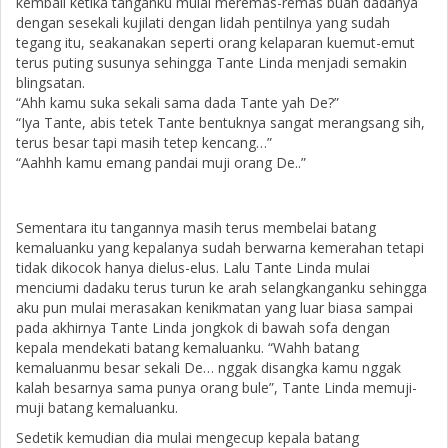
kembali ketika tanganku mulai meremas-remas buah dadanya
dengan sesekali kujilati dengan lidah pentilnya yang sudah
tegang itu, seakanakan seperti orang kelaparan kuemut-emut
terus puting susunya sehingga Tante Linda menjadi semakin
blingsatan.
“Ahh kamu suka sekali sama dada Tante yah De?”
“Iya Tante, abis tetek Tante bentuknya sangat merangsang sih,
terus besar tapi masih tetep kencang…”
“Aahhh kamu emang pandai muji orang De..”
Sementara itu tangannya masih terus membelai batang
kemaluanku yang kepalanya sudah berwarna kemerahan tetapi
tidak dikocok hanya dielus-elus. Lalu Tante Linda mulai
menciumi dadaku terus turun ke arah selangkanganku sehingga
aku pun mulai merasakan kenikmatan yang luar biasa sampai
pada akhirnya Tante Linda jongkok di bawah sofa dengan
kepala mendekati batang kemaluanku. “Wahh batang
kemaluanmu besar sekali De… nggak disangka kamu nggak
kalah besarnya sama punya orang bule”, Tante Linda memuji-
muji batang kemaluanku.
Sedetik kemudian dia mulai mengecup kepala batang