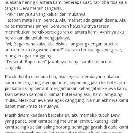
Suasana hening diantara kami beberapa saat, tapi tiba-tiba saja
tangan Dewi meraih tanganku,
“Pak.” Hanya itu yang keluar dari mulutnya
Tatapan mata kami beradu, Aku melihat ada gairah disana, Aku
balas meremas jarinya, Sentuhan halus kulitnya terasa
menimbulkan percik-percik gairah di antara kami, Akhirnya aku
beranikan diri untuk mengajaknya,
“Wi, Bagaimana kalau kita diskusi langsung dengan praktek
untuk meraih orgasme kamu?” suaraku terasa agak bergetar,
mungkin agak canggung.
“Terserah Bapak deh” jawabnya manja sambil mencubit
tanganku.
Pucuk dicinta ulampun tiba, aku segera membayar makanan
kami dan langsung menuju hotel, sepanjang jalan ke hotel, jari-
jari kami saling bertaut mengantarkan kehangatan ke jiwa kami,
Dan setelah sampai di kamar hotel yang asri, Kami lamgsung
mulai.. Meskipun awalnya agak canggung, Namun akhirnya kami
dapat menikmati semuanya,
Masih dalam keadaan berpakaian, aku memeluk tubuh Dewi
yang padat, bibir kami saling melumat lembut, kadang lidah
kami saling kait dan saling dorong, sehingga gairah di dada kami
semakin membuncah, Satu per satu pakaian kami bertebaran