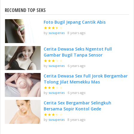
RECOMEND TOP SEKS
Foto Bugil Jepang Cantik Abis
★
★
★
★
★
by
susuperas
8 years ago
Cerita Dewasa Seks Ngentot Full
Gambar Bugil Tanpa Sensor
★
★
★
★
★
by
susuperas
6 years ago
Cerita Dewasa Sex Full Jorok Bergambar
Tolong Jilat Memekku Mas
★
★
★
★
★
by
susuperas
6 years ago
Cerita Sex Bergambar Selingkuh
Bersama Sopir Kontol Gede
★
★
★
★
★
by
susuperas
8 years ago