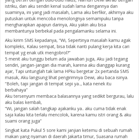
istriku, dan aku sendiri kenal sudah lama dengannya dan
suaminya, ini yang jadi masalah, Lama aku berfikir, akhirnya aku
putuskan untuk mencoba menolongnya semampuku tanpa
mengharapkan apapun darinya, Aku yakin aku bisa
membantunya berbekal pada pengalamanku selama ini.
Aku kirim SMS kepadanya, “Wi, Sepertinya masalah kamu agak
kompleks, Kalau sempat, bisa tidak nanti pulang kerja kita cari
tempat yg enak utk mengobrol?”
5 menit aku tunggu belum ada jawaban juga, Aku jadi tegang
sendiri, jangan-jangan dia marah, karena aku dianggap kurang
ajar, Tapi untunglah tak lama HPku bergetar 2x pertanda SMS
masuk, Aku langsung lihat pengirimnya Dewi, aku baca isinya.
“Boleh, tapi jangan di tempat sepi ya.., kata nenek itu
berbahaya”
Aku tersenyum membaca balasannya yang sedikit bergurau, lalu
aku balas kembali,
“Wi, jangan salah tangkap ajakanku ya.. aku cuma tidak enak
saja kalau kita terlalu mencolok, karena kamu istri orang & aku
suami orang juga”
Singkat kata Pukul 5 sore kami janjian ketemu di sebuah rumah
makan yang nyaman di daerah Jakarta timur, Suasana rumah