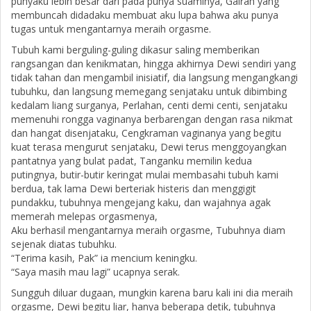
punyaku lebih besar dari pada punya suaminya, Gairah yang
membuncah didadaku membuat aku lupa bahwa aku punya
tugas untuk mengantarnya meraih orgasme.
Tubuh kami berguling-guling dikasur saling memberikan
rangsangan dan kenikmatan, hingga akhirnya Dewi sendiri yang
tidak tahan dan mengambil inisiatif, dia langsung mengangkangi
tubuhku, dan langsung memegang senjataku untuk dibimbing
kedalam liang surganya, Perlahan, centi demi centi, senjataku
memenuhi rongga vaginanya berbarengan dengan rasa nikmat
dan hangat disenjataku, Cengkraman vaginanya yang begitu
kuat terasa mengurut senjataku, Dewi terus menggoyangkan
pantatnya yang bulat padat, Tanganku memilin kedua
putingnya, butir-butir keringat mulai membasahi tubuh kami
berdua, tak lama Dewi berteriak histeris dan menggigit
pundakku, tubuhnya mengejang kaku, dan wajahnya agak
memerah melepas orgasmenya,
Aku berhasil mengantarnya meraih orgasme, Tubuhnya diam
sejenak diatas tubuhku.
“Terima kasih, Pak” ia mencium keningku.
“Saya masih mau lagi” ucapnya serak.
Sungguh diluar dugaan, mungkin karena baru kali ini dia meraih
orgasme, Dewi begitu liar, hanya beberapa detik, tubuhnya