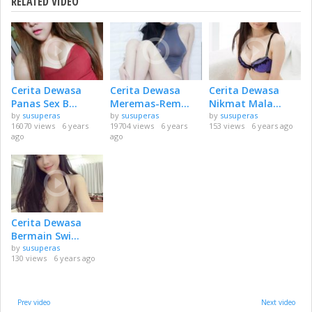
RELATED VIDEO
Cerita Dewasa
Cerita Dewasa
Cerita Dewasa
Panas Sex B...
Meremas-Rem...
Nikmat Mala...
by
susuperas
by
susuperas
by
susuperas
16070 views
6 years
19704 views
6 years
153 views
6 years ago
ago
ago
Cerita Dewasa
Bermain Swi...
by
susuperas
130 views
6 years ago
Prev video
Next video