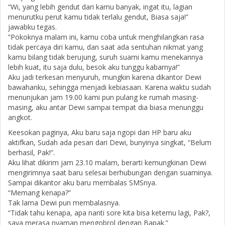
“Wi, yang lebih gendut dari kamu banyak, ingat itu, lagian
menurutku perut kamu tidak terlalu gendut, Biasa saja!”
jawabku tegas.
“Pokoknya malam ini, kamu coba untuk menghilangkan rasa
tidak percaya diri kamu, dan saat ada sentuhan nikmat yang
kamu bilang tidak berujung, suruh suami kamu menekannya
lebih kuat, itu saja dulu, besok aku tunggu kabarnya!”
Aku jadi terkesan menyuruh, mungkin karena dikantor Dewi
bawahanku, sehingga menjadi kebiasaan. Karena waktu sudah
menunjukan jam 19.00 kami pun pulang ke rumah masing-
masing, aku antar Dewi sampai tempat dia biasa menunggu
angkot.
Keesokan paginya, Aku baru saja ngopi dan HP baru aku
aktifkan, Sudah ada pesan dari Dewi, bunyinya singkat, “Belum
berhasil, Pak!”.
Aku lihat dikirim jam 23.10 malam, berarti kemungkinan Dewi
mengirimnya saat baru selesai berhubungan dengan suaminya.
Sampai dikantor aku baru membalas SMSnya.
“Memang kenapa?”
Tak lama Dewi pun membalasnya.
“Tidak tahu kenapa, apa nanti sore kita bisa ketemu lagi, Pak?,
saya merasa nyaman mengobrol dengan Bapak.”