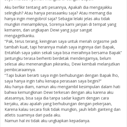
Aku berfikir tentang arti pesannya, Apakah dia mengajakku
selingkuh? Atau hanya perasaanku saja? Atau memang dia
hanya ingin mengobrol saja? Sebagai lelaki jelas aku tidak
mungkin menampiknya, Sorenya kami janjian di tempat yang
kemaren, dan ungkapan Dewi yang jujur sangat
mengagetkanku.
“Pak, terus terang, keinginan saya untuk meriah orgasme jadi
tambah kuat, tapi herannya malah saya inginnya dari Bapak,
Entahlah saya yakin sekali saya bisa meraihnya bersama Bapak”
Jantungku terasa berhenti berdetak mendengarnya, belum
selesai aku menenangkan pikiranku, Dewi kembali melanjutkan
pembicaraannya.
“Tapi bukan berarti saya ingin berhubungan dengan Bapak lho,
saya hanya ingin tahu kenapa perasaan saya begini?”
Aku hanya diam, namun aku mengambil kesimpulan dalam hati
bahwa kemungkinan Dewi terkesan dengan aku karena aku
atasannya, bisa saja dia tanpa sadar kagum dengan cara
kerjaku, atau apalah yang berhubungan dengan pekerjaan,
Karena kalau secara fisik tidak mungkin, jauh lebih ganteng dan
atletis suaminya dari pada aku.
Namun hal ini tidak aku ungkapkan kepadanya.