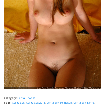
Category:
Cerita Dewasa
Tags:
Cerita Sex
,
Cerita Sex 2016
,
Cerita Sex Selingkuh
,
Cerita Sex Tante
,