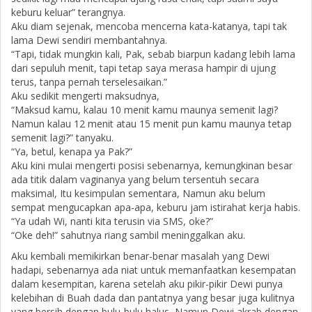
keburu keluar” terangnya.
Aku diam sejenak, mencoba mencerna kata-katanya, tapi tak
lama Dewi sendiri membantahnya.
“Tapi, tidak mungkin kali, Pak, sebab biarpun kadang lebih lama
dari sepuluh menit, tapi tetap saya merasa hampir di ujung
terus, tanpa pernah terselesaikan.”
Aku sedikit mengerti maksudnya,
“Maksud kamu, kalau 10 menit kamu maunya semenit lagi?
Namun kalau 12 menit atau 15 menit pun kamu maunya tetap
semenit lagi?” tanyaku.
“Ya, betul, kenapa ya Pak?”
Aku kini mulai mengerti posisi sebenarnya, kemungkinan besar
ada titik dalam vaginanya yang belum tersentuh secara
maksimal, Itu kesimpulan sementara, Namun aku belum
sempat mengucapkan apa-apa, keburu jam istirahat kerja habis.
“Ya udah Wi, nanti kita terusin via SMS, oke?”
“Oke deh!” sahutnya riang sambil meninggalkan aku.
Aku kembali memikirkan benar-benar masalah yang Dewi
hadapi, sebenarnya ada niat untuk memanfaatkan kesempatan
dalam kesempitan, karena setelah aku pikir-pikir Dewi punya
kelebihan di Buah dada dan pantatnya yang besar juga kulitnya
yang bersih dengan bulu-bulu halus, Namun Dewi akrab dengan