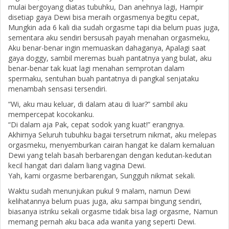
mulai bergoyang diatas tubuhku, Dan anehnya lagi, Hampir
disetiap gaya Dewi bisa meraih orgasmenya begitu cepat,
Mungkin ada 6 kali dia sudah orgasme tapi dia belum puas juga,
sementara aku sendiri bersusah payah menahan orgasmeku,
Aku benar-benar ingin memuaskan dahaganya, Apalagi saat
gaya doggy, sambil meremas buah pantatnya yang bulat, aku
benar-benar tak kuat lagi menahan semprotan dalam
spermaku, sentuhan buah pantatnya di pangkal senjataku
menambah sensasi tersendiri.
“Wi, aku mau keluar, di dalam atau di luar?” sambil aku
mempercepat kocokanku.
“Di dalam aja Pak, cepat sodok yang kuat!” erangnya.
Akhirnya Seluruh tubuhku bagai tersetrum nikmat, aku melepas
orgasmeku, menyemburkan cairan hangat ke dalam kemaluan
Dewi yang telah basah berbarengan dengan kedutan-kedutan
kecil hangat dari dalam liang vagina Dewi.
Yah, kami orgasme berbarengan, Sungguh nikmat sekali.
Waktu sudah menunjukan pukul 9 malam, namun Dewi
kelihatannya belum puas juga, aku sampai bingung sendiri,
biasanya istriku sekali orgasme tidak bisa lagi orgasme, Namun
memang pernah aku baca ada wanita yang seperti Dewi.