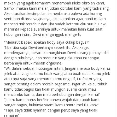
makan yang agak temaram menambah rileks obrolan kami,
Sambil makan kami melanjutkan obrolan kami yang tadi siang,
Aku utarakan kesimpulan sementaraku bahwa ada kurang
sentuhan di area vaginanya, aku sarankan agar nanti malam
mencari titik tersebut dan jika sudah ketemu aku suruh Dewi
meminta kepada suaminya untuk menekan lebih kuat saat
hubungan intim, Dewi mengangguk mengerti.
“Menurut Bapak, apakah body saya cukup bagus?”
Tiba-tiba saja Dewi bertanya seperti itu. Aku kaget
mendengarnya, berarti kemungkinan Dewi kurang percaya diri
dengan tubuhnya, dan menurut yang aku tahu ini sangat
berbahaya untuk meraih orgasme.
“Wi, dalam sebuah hubungan intim, Jangan merasa body kamu
jelek atau vagina kamu tidak wangi atau buah dada kamu jelek
atau apa saja yang menurut kamu negatif, itu faktor yang
sangat penting dalam meraih orgasme, Ingat Wi, kalau tubuh
kamu tidak bagus kan tidak mungkin suami kamu mau
mencumbu kamu, dan mau berhubungan dengan kamu!”
“Justru kamu harus berfikir bahwa wajah dan tubuh kamu
sangat bagus, buktinya suami kamu minta melulu, kan?”
“Tapi, saya tidak nyaman dengan perut saya yang tidak
ramping”