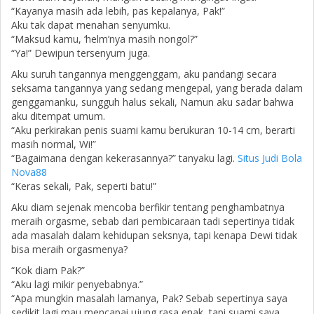
“Kayanya masih ada lebih, pas kepalanya, Pak!”
Aku tak dapat menahan senyumku.
“Maksud kamu, ‘helm’nya masih nongol?”
“Ya!” Dewipun tersenyum juga.
Aku suruh tangannya menggenggam, aku pandangi secara
seksama tangannya yang sedang mengepal, yang berada dalam
genggamanku, sungguh halus sekali, Namun aku sadar bahwa
aku ditempat umum.
“Aku perkirakan penis suami kamu berukuran 10-14 cm, berarti
masih normal, Wi!”
“Bagaimana dengan kekerasannya?” tanyaku lagi.
Situs Judi Bola
Nova88
“Keras sekali, Pak, seperti batu!”
Aku diam sejenak mencoba berfikir tentang penghambatnya
meraih orgasme, sebab dari pembicaraan tadi sepertinya tidak
ada masalah dalam kehidupan seksnya, tapi kenapa Dewi tidak
bisa meraih orgasmenya?
“Kok diam Pak?”
“Aku lagi mikir penyebabnya.”
“Apa mungkin masalah lamanya, Pak? Sebab sepertinya saya
sedikit lagi mau mencapai ujung rasa enak, tapi suami saya