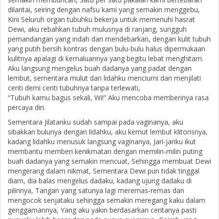
dilantai, seiring dengan nafsu kami yang semakin menggebu,
Kini Seluruh organ tubuhku bekerja untuk memenuhi hasrat
Dewi, aku rebahkan tubuh mulusnya di ranjang, sungguh
pemandangan yang indah dan mendebarkan, dengan kulit tubuh
yang putih bersih kontras dengan bulu-bulu halus dipermukaan
kulitnya apalagi di kemaluannya yang begitu lebat menghitam.
Aku langsung mengelus buah dadanya yang padat dengan
lembut, sementara mulut dan lidahku menciumi dan menjilati
centi demi centi tubuhnya tanpa terlewati,
“Tubuh kamu bagus sekali, Wi!” Aku mencoba memberinya rasa
percaya diri.
Sementara Jilatanku sudah sampai pada vaginanya, aku
sibakkan bulunya dengan lidahku, aku kemut lembut klitorisnya,
kadang lidahku menusuk langsung vaginanya, Jari-jariku ikut
membantu memberi kenikmatan dengan memilin-milin puting
buah dadanya yang semakin mencuat, Sehingga membuat Dewi
mengerang dalam nikmat, Sementara Dewi pun tidak tinggal
diam, dia balas mengelus dadaku, kadang ujung dadaku di
pilinnya, Tangan yang satunya lagi meremas-remas dan
mengocok senjataku sehingga semakin meregang kaku dalam
genggamannya, Yang aku yakin berdasarkan ceritanya pasti