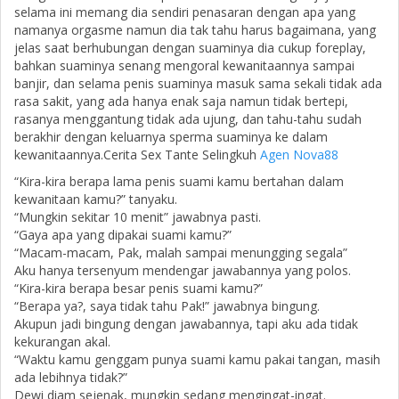
selama ini memang dia sendiri penasaran dengan apa yang
namanya orgasme namun dia tak tahu harus bagaimana, yang
jelas saat berhubungan dengan suaminya dia cukup foreplay,
bahkan suaminya senang mengoral kewanitaannya sampai
banjir, dan selama penis suaminya masuk sama sekali tidak ada
rasa sakit, yang ada hanya enak saja namun tidak bertepi,
rasanya menggantung tidak ada ujung, dan tahu-tahu sudah
berakhir dengan keluarnya sperma suaminya ke dalam
kewanitaannya.Cerita Sex Tante Selingkuh
Agen Nova88
“Kira-kira berapa lama penis suami kamu bertahan dalam
kewanitaan kamu?” tanyaku.
“Mungkin sekitar 10 menit” jawabnya pasti.
“Gaya apa yang dipakai suami kamu?”
“Macam-macam, Pak, malah sampai menungging segala”
Aku hanya tersenyum mendengar jawabannya yang polos.
“Kira-kira berapa besar penis suami kamu?”
“Berapa ya?, saya tidak tahu Pak!” jawabnya bingung.
Akupun jadi bingung dengan jawabannya, tapi aku ada tidak
kekurangan akal.
“Waktu kamu genggam punya suami kamu pakai tangan, masih
ada lebihnya tidak?”
Dewi diam sejenak, mungkin sedang mengingat-ingat.