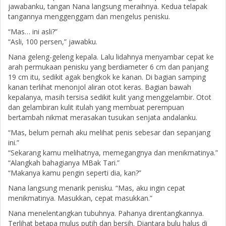
jawabanku, tangan Nana langsung meraihnya. Kedua telapak
tangannya menggenggam dan mengelus penisku.
“Mas… ini asli?”
“Asli, 100 persen,” jawabku.
Nana geleng-geleng kepala. Lalu lidahnya menyambar cepat ke
arah permukaan penisku yang berdiameter 6 cm dan panjang
19 cm itu, sedikit agak bengkok ke kanan. Di bagian samping
kanan terlihat menonjol aliran otot keras. Bagian bawah
kepalanya, masih tersisa sedikit kulit yang menggelambir. Otot
dan gelambiran kulit itulah yang membuat perempuan
bertambah nikmat merasakan tusukan senjata andalanku.
“Mas, belum pernah aku melihat penis sebesar dan sepanjang
ini.”
“Sekarang kamu melihatnya, memegangnya dan menikmatinya.”
“Alangkah bahagianya MBak Tari.”
“Makanya kamu pengin seperti dia, kan?”
Nana langsung menarik penisku. “Mas, aku ingin cepat
menikmatinya. Masukkan, cepat masukkan.”
Nana menelentangkan tubuhnya. Pahanya direntangkannya.
Terlihat betapa mulus putih dan bersih. Diantara bulu halus di