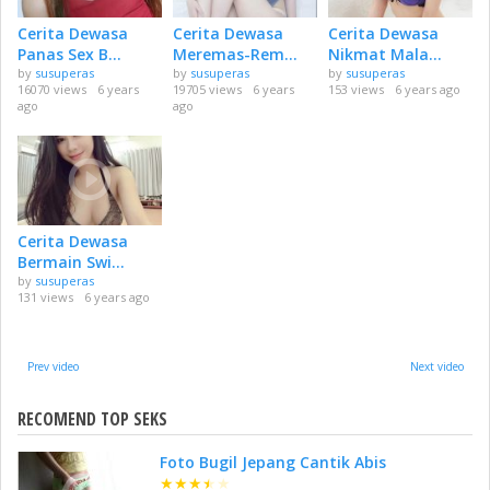
Cerita Dewasa
Cerita Dewasa
Cerita Dewasa
Panas Sex B...
Meremas-Rem...
Nikmat Mala...
by
susuperas
by
susuperas
by
susuperas
16070 views
6 years
19705 views
6 years
153 views
6 years ago
ago
ago
Cerita Dewasa
Bermain Swi...
by
susuperas
131 views
6 years ago
Prev video
Next video
RECOMEND TOP SEKS
Foto Bugil Jepang Cantik Abis
★
★
★
★
★