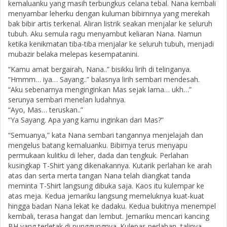
kemaluanku yang masih terbungkus celana tebal. Nana kembali
menyambar leherku dengan kuluman bibirnnya yang merekah
bak bibir artis terkenal. Aliran listrik seakan menjalar ke seluruh
tubuh. Aku semula ragu menyambut keliaran Nana. Namun
ketika kenikmatan tiba-tiba menjalar ke seluruh tubuh, menjadi
mubazir belaka melepas kesempatanini.
“Kamu amat bergairah, Nana..” bisikku lirih di telinganya.
“Hmmm… iya… Sayang..” balasnya lirih sembari mendesah.
“Aku sebenarnya menginginkan Mas sejak lama… ukh…”
serunya sembari menelan ludahnya.
“Ayo, Mas… teruskan..”
“Ya Sayang. Apa yang kamu inginkan dari Mas?”
“Semuanya,” kata Nana sembari tangannya menjelajah dan
mengelus batang kemaluanku. Bibirnya terus menyapu
permukaan kulitku di leher, dada dan tengkuk. Perlahan
kusingkap T-Shirt yang dikenakannya. Kutarik perlahan ke arah
atas dan serta merta tangan Nana telah diangkat tanda
meminta T-Shirt langsung dibuka saja. Kaos itu kulempar ke
atas meja. Kedua jemariku langsung memeluknya kuat-kuat
hingga badan Nana lekat ke dadaku. Kedua bukitnya menempel
kembali, terasa hangat dan lembut. Jemariku mencari kancing
BH yang terletak di punggungnya. Kulepas perlahan, talinya,