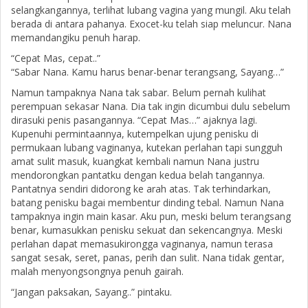
selangkangannya, terlihat lubang vagina yang mungil. Aku telah
berada di antara pahanya. Exocet-ku telah siap meluncur. Nana
memandangiku penuh harap.
“Cepat Mas, cepat..”
“Sabar Nana. Kamu harus benar-benar terangsang, Sayang…”
Namun tampaknya Nana tak sabar. Belum pernah kulihat
perempuan sekasar Nana. Dia tak ingin dicumbui dulu sebelum
dirasuki penis pasangannya. “Cepat Mas…” ajaknya lagi.
Kupenuhi permintaannya, kutempelkan ujung penisku di
permukaan lubang vaginanya, kutekan perlahan tapi sungguh
amat sulit masuk, kuangkat kembali namun Nana justru
mendorongkan pantatku dengan kedua belah tangannya.
Pantatnya sendiri didorong ke arah atas. Tak terhindarkan,
batang penisku bagai membentur dinding tebal. Namun Nana
tampaknya ingin main kasar. Aku pun, meski belum terangsang
benar, kumasukkan penisku sekuat dan sekencangnya. Meski
perlahan dapat memasukirongga vaginanya, namun terasa
sangat sesak, seret, panas, perih dan sulit. Nana tidak gentar,
malah menyongsongnya penuh gairah.
“Jangan paksakan, Sayang..” pintaku.