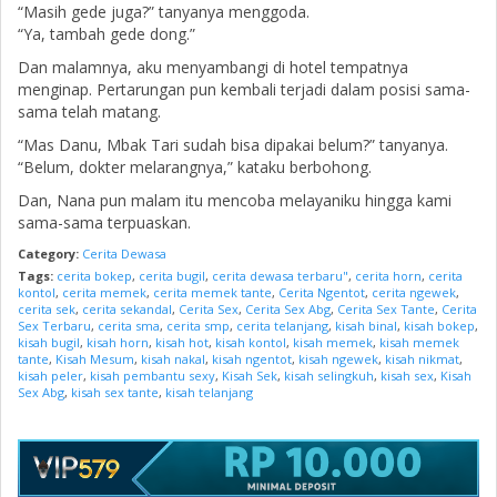
“Masih gede juga?” tanyanya menggoda.
“Ya, tambah gede dong.”
Dan malamnya, aku menyambangi di hotel tempatnya
menginap. Pertarungan pun kembali terjadi dalam posisi sama-
sama telah matang.
“Mas Danu, Mbak Tari sudah bisa dipakai belum?” tanyanya.
“Belum, dokter melarangnya,” kataku berbohong.
Dan, Nana pun malam itu mencoba melayaniku hingga kami
sama-sama terpuaskan.
Category:
Cerita Dewasa
Tags:
cerita bokep
,
cerita bugil
,
cerita dewasa terbaru"
,
cerita horn
,
cerita
kontol
,
cerita memek
,
cerita memek tante
,
Cerita Ngentot
,
cerita ngewek
,
cerita sek
,
cerita sekandal
,
Cerita Sex
,
Cerita Sex Abg
,
Cerita Sex Tante
,
Cerita
Sex Terbaru
,
cerita sma
,
cerita smp
,
cerita telanjang
,
kisah binal
,
kisah bokep
,
kisah bugil
,
kisah horn
,
kisah hot
,
kisah kontol
,
kisah memek
,
kisah memek
tante
,
Kisah Mesum
,
kisah nakal
,
kisah ngentot
,
kisah ngewek
,
kisah nikmat
,
kisah peler
,
kisah pembantu sexy
,
Kisah Sek
,
kisah selingkuh
,
kisah sex
,
Kisah
Sex Abg
,
kisah sex tante
,
kisah telanjang