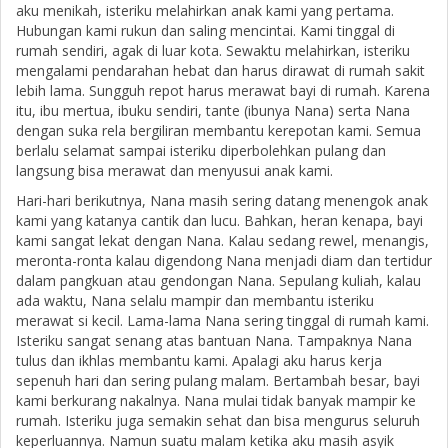
aku menikah, isteriku melahirkan anak kami yang pertama.
Hubungan kami rukun dan saling mencintai. Kami tinggal di
rumah sendiri, agak di luar kota. Sewaktu melahirkan, isteriku
mengalami pendarahan hebat dan harus dirawat di rumah sakit
lebih lama. Sungguh repot harus merawat bayi di rumah. Karena
itu, ibu mertua, ibuku sendiri, tante (ibunya Nana) serta Nana
dengan suka rela bergiliran membantu kerepotan kami. Semua
berlalu selamat sampai isteriku diperbolehkan pulang dan
langsung bisa merawat dan menyusui anak kami.
Hari-hari berikutnya, Nana masih sering datang menengok anak
kami yang katanya cantik dan lucu. Bahkan, heran kenapa, bayi
kami sangat lekat dengan Nana. Kalau sedang rewel, menangis,
meronta-ronta kalau digendong Nana menjadi diam dan tertidur
dalam pangkuan atau gendongan Nana. Sepulang kuliah, kalau
ada waktu, Nana selalu mampir dan membantu isteriku
merawat si kecil. Lama-lama Nana sering tinggal di rumah kami.
Isteriku sangat senang atas bantuan Nana. Tampaknya Nana
tulus dan ikhlas membantu kami. Apalagi aku harus kerja
sepenuh hari dan sering pulang malam. Bertambah besar, bayi
kami berkurang nakalnya. Nana mulai tidak banyak mampir ke
rumah. Isteriku juga semakin sehat dan bisa mengurus seluruh
keperluannya. Namun suatu malam ketika aku masih asyik