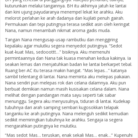
kuturunkan melalui tangannya. BH itu akhirnya jatuh ke lantai
dan kini ujung payudaranya menempel lekat ke arahku. Aku
melorot perlahan ke arah dadanya dan kujilati penuh gairah.
Permukaan dan tepi putingnya terasa sedikit asin oleh keringat
Nana, namun menambah nikmat aroma gadis muda.
Tangan Nana mengusap-usap rambutku dan menggiring
kepalaku agar mulutku segera menyedot putingnya. “Sedot
kuat-kuat Mas, sedooottt…” bisiknya. Aku memenuhi
permintaannya dan Nana tak kuasa menahan kedua kakinya. Ia
seakan lemas dan menjatuhkan badan ke lantai berkarpet tebal.
Ruang ber-AC itu terasa makin hangat. “Mas lepas…” katanya
sambil telentang di lantai. Nana meminta aku melepas pakaian.
Nana sendiri pun melepas rok dan celana dalamnya. Aku pun
berbuat demikian namun masih kusisakan celana dalam. Nana
melihat dengan pandangan mata sayu seperti tak sabar
menunggu. Segera aku menyusulnya, tiduran di lantai. Kudekap
tubuhnya dari arah samping sembari kugosokkan telapak
tanganku ke arah putingnya. Nana melenguh sedikit kemudian
sedikit memiringkan tubuhnya ke arahku. Sengaja ia segera
mengarahkan putingnya ke mulutku.
“Mas sedot Mas… teruskan, enak sekali Mas… enak…” Kupenuhi