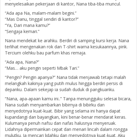
menyelesaikan pekerjaan di kantor, Nana tiba-tiba muncul.
“Ada apa Na, malam-malam begini.”
“Mas Danu, tinggal sendiri di kantor?”
“Ya, Dari mana kamu?”
“Sengaja kemari.”
Nana mendekat ke arahku. Berdiri di samping kursi kerja. Nana
terlihat mengenakan rok dan T-shirt warna kesukaannya, pink.
Tercium olehku bau parfum khas remaja.
“Ada apa, Nana?”
“Mas… aku pengin seperti Mbak Tari.”
“Pengin? Pengin apanya?” Nana tidak menjawab tetapi malah
melangkah kakinya yang putih mulus hingga berdiri persis di
depanku. Dalam sekejap ia sudah duduk di pangkuanku.
“Nana, apa-apaan kamu ini..” Tanpa menungguku selesai bicara,
Nana sudah menyambarkan bibirnya di bibirku dan
menyedotnya kuat-kuat. Bibir yang selama ini hanya dapat
kupandangi dan bayangkan, kini benar-benar mendarat keras.
Kulumanya penuh nafsu dan nafas halusnya menyeruak.
Lidahnya dipermainkan cepat dan menari lincah dalam rongga
mulutku. Ia mencari lidahku dan menyedotnya kuat-kuat. Aku