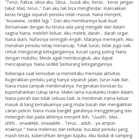
“Terus. Paksa, siksa aku. Siksa… tusuk aku. Keras… keras jangan
takut Mas, terus..” Dan aku tak bisa menghindar. Kulesakkan
keras hingga separuh penisku telah masuk. Nana menjerit,
“Aouwww.. sedikit lagi..” Dan aku menekannya kuat-kuat.
Bersamaan dengan itu terasa ada yang mengalir dari dalam
vagina Nana, meleleh keluar. Aku melirik, darah… darah segar.
Nana diam. Nafasnya terengah-engah. Matanya memejam. Aku
menahan penisku tetap menancap. Tidak turun, tidak juga naik.
Untuk mengurangi ketegangannya, kucari ujung puting Nana
dengan mulutku. Meski agak membungkuk, aku dapat
mencapainya. Nana sedikit berkurang ketegangannya.
Beberapa saat kemudian ia memintaku memulai aktivitas.
Kugerakkan penisku yang hanya separuh jalan, turun naik dan
Nana mulai tampak menikmatinya. Pergerakan konstan itu
kupertahankan cukup lama. Makin lama tusukanku makin dalam.
Nana pasrah dan tidak sebuas tadi. Ia menikmati irama keluar
masuk di liang kemaluannya yang mulai basah dan mengalirkan
cairan pelicin. Nana mulai bangkit gairahnya menggelinjang dan
melenguh dan pada akhirnya menjerit lirih, “Uuuhh.. Mas…
uhhh… enaakkkk.. enaaakkk… Terus… aduh… ya ampun
enaknya..” Nana melemas dan terkulai. Kucabut penisku yang
masih keras, kubersihkan dengan bajuku. Aku duduk di samping