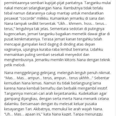
permintaannya sembari kupijat-pijat pantatnya. Tanganku mulai
nakal mencari selangkangan Nana. Rambutnya tidak terlalu
tebal namun datarannya cukup mantap untuk mendaratkan
pesawat “cocorde” milikku. Kumainkan jemariku di sana dan
Nana tampak sedikit tersentak. “Ukh… khmem.. hsss… terus…
terus,” lenguhnya tak jelas. Sementara sedotan di putingnya
kugencarkan, jemari tanganku bagaikan memetik dawai gitar di
pusat kenikmatannya. Terasa jemari kanan tengahku telah
mencapai gumpalan kecil daging di dinding atas depan
vaginanya, ujungnya kuraba-raba lembut berirama. Lidahku
memainkan puting sembari sesekali menyedot dan
menghembusnya. Jemariku memilin klitoris Nana dengan teknik
petik melodi.
Nana menggelinjang-gelinjang, melenguh-lenguh penuh nikmat.
“Mas… Mas… ampun… terus, ampun… terus ukhhh…” Sebentar
kemudian Nana lemas. Namun itu tidak berlangsung lama
karena Nana kembali bernafsu dan berbalik mengambil inisitif.
Tangannya mencari-cari arah kejantananku. Kudekatkan agar
gampang dijangkau, dengan serta merta Nana menarik celana
dalamku. Bersamaan dengan itu melesat keluar pusaka
kesayangan Tari. Akibatnya, memukul ke arah wajah Nana.
“Uh… Mas… apaan ini,” kata Nana kaget. Tanpa menunggu