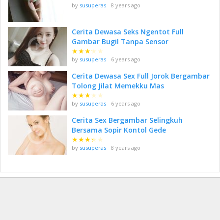
by
susuperas
8 years ago
Cerita Dewasa Seks Ngentot Full
Gambar Bugil Tanpa Sensor
★
★
★
★
★
by
susuperas
6 years ago
Cerita Dewasa Sex Full Jorok Bergambar
Tolong Jilat Memekku Mas
★
★
★
★
★
by
susuperas
6 years ago
Cerita Sex Bergambar Selingkuh
Bersama Sopir Kontol Gede
★
★
★
★
★
by
susuperas
8 years ago