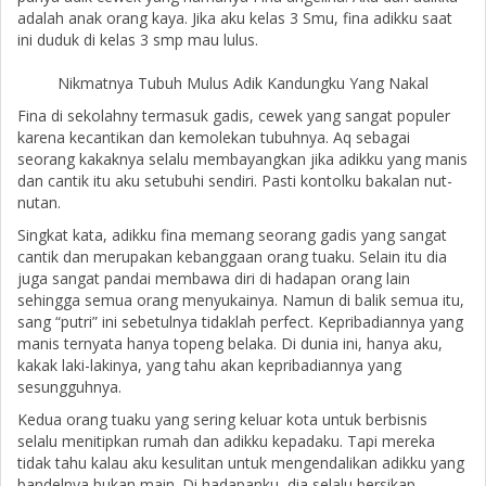
adalah anak orang kaya. Jika aku kelas 3 Smu, fina adikku saat
ini duduk di kelas 3 smp mau lulus.
Nikmatnya Tubuh Mulus Adik Kandungku Yang Nakal
Fina di sekolahny termasuk gadis, cewek yang sangat populer
karena kecantikan dan kemolekan tubuhnya. Aq sebagai
seorang kakaknya selalu membayangkan jika adikku yang manis
dan cantik itu aku setubuhi sendiri. Pasti kontolku bakalan nut-
nutan.
Singkat kata, adikku fina memang seorang gadis yang sangat
cantik dan merupakan kebanggaan orang tuaku. Selain itu dia
juga sangat pandai membawa diri di hadapan orang lain
sehingga semua orang menyukainya. Namun di balik semua itu,
sang “putri” ini sebetulnya tidaklah perfect. Kepribadiannya yang
manis ternyata hanya topeng belaka. Di dunia ini, hanya aku,
kakak laki-lakinya, yang tahu akan kepribadiannya yang
sesungguhnya.
Kedua orang tuaku yang sering keluar kota untuk berbisnis
selalu menitipkan rumah dan adikku kepadaku. Tapi mereka
tidak tahu kalau aku kesulitan untuk mengendalikan adikku yang
bandelnya bukan main. Di hadapanku, dia selalu bersikap