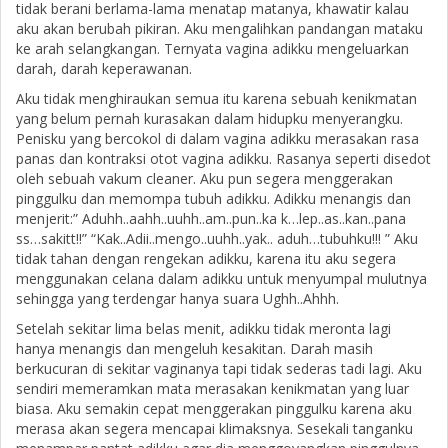
tidak berani berlama-lama menatap matanya, khawatir kalau
aku akan berubah pikiran. Aku mengalihkan pandangan mataku
ke arah selangkangan. Ternyata vagina adikku mengeluarkan
darah, darah keperawanan.
Aku tidak menghiraukan semua itu karena sebuah kenikmatan
yang belum pernah kurasakan dalam hidupku menyerangku.
Penisku yang bercokol di dalam vagina adikku merasakan rasa
panas dan kontraksi otot vagina adikku. Rasanya seperti disedot
oleh sebuah vakum cleaner. Aku pun segera menggerakan
pinggulku dan memompa tubuh adikku. Adikku menangis dan
menjerit:” Aduhh..aahh..uuhh..am..pun..ka k…lep..as..kan..pana
ss…sakitt!!” “Kak..Adii..mengo..uuhh..yak.. aduh…tubuhku!!! ” Aku
tidak tahan dengan rengekan adikku, karena itu aku segera
menggunakan celana dalam adikku untuk menyumpal mulutnya
sehingga yang terdengar hanya suara Ughh..Ahhh.
Setelah sekitar lima belas menit, adikku tidak meronta lagi
hanya menangis dan mengeluh kesakitan. Darah masih
berkucuran di sekitar vaginanya tapi tidak sederas tadi lagi. Aku
sendiri memeramkan mata merasakan kenikmatan yang luar
biasa. Aku semakin cepat menggerakan pinggulku karena aku
merasa akan segera mencapai klimaksnya. Sesekali tanganku