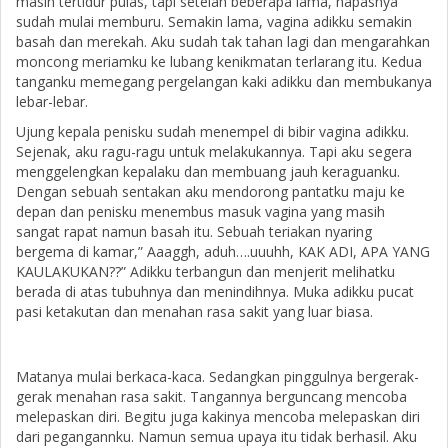
masih tertidur pulas, tapi setelah beberapa lama, napasnya
sudah mulai memburu. Semakin lama, vagina adikku semakin
basah dan merekah. Aku sudah tak tahan lagi dan mengarahkan
moncong meriamku ke lubang kenikmatan terlarang itu. Kedua
tanganku memegang pergelangan kaki adikku dan membukanya
lebar-lebar.
Ujung kepala penisku sudah menempel di bibir vagina adikku.
Sejenak, aku ragu-ragu untuk melakukannya. Tapi aku segera
menggelengkan kepalaku dan membuang jauh keraguanku.
Dengan sebuah sentakan aku mendorong pantatku maju ke
depan dan penisku menembus masuk vagina yang masih
sangat rapat namun basah itu. Sebuah teriakan nyaring
bergema di kamar,” Aaaggh, aduh….uuuhh, KAK ADI, APA YANG
KAULAKUKAN??” Adikku terbangun dan menjerit melihatku
berada di atas tubuhnya dan menindihnya. Muka adikku pucat
pasi ketakutan dan menahan rasa sakit yang luar biasa.
Matanya mulai berkaca-kaca. Sedangkan pinggulnya bergerak-
gerak menahan rasa sakit. Tangannya berguncang mencoba
melepaskan diri. Begitu juga kakinya mencoba melepaskan diri
dari pegangannku. Namun semua upaya itu tidak berhasil. Aku