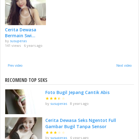
Cerita Dewasa
Bermain Swi...
by
susuperas
141 views
6 years ago
Prev video
Next video
RECOMEND TOP SEKS
Foto Bugil Jepang Cantik Abis
★
★
★
★
★
by
susuperas
8 years ago
Cerita Dewasa Seks Ngentot Full
Gambar Bugil Tanpa Sensor
★
★
★
★
★
by
susuperas
6 years ago