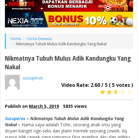
Home
Cerita Dewasa
Nikmatnya Tubuh Mulus Adik Kandungku Yang Nakal
Nikmatnya Tubuh Mulus Adik Kandungku Yang
Nakal
susuperas
Video Rate:
2.60
/
5
(
5
votes )
★
★
★
★
★
Publish on
March 5, 2019
5835 views
Susuperas
– Nikmatnya Tubuh Mulus Adik Kandungku Yang
Nakal –
Nama saya adalah Tohir, seorang anak smu yang
doyan banget nge-seks dan jilatin memek seorang cewek. Aq
punya adik cewek yang namanya Fina angelina. Aku dan adikku