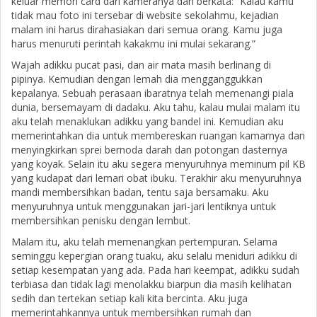
keluar memori card dari kameranya dan berkata: “Kalau kamu
tidak mau foto ini tersebar di website sekolahmu, kejadian
malam ini harus dirahasiakan dari semua orang. Kamu juga
harus menuruti perintah kakakmu ini mulai sekarang.”
Wajah adikku pucat pasi, dan air mata masih berlinang di
pipinya. Kemudian dengan lemah dia mengganggukkan
kepalanya. Sebuah perasaan ibaratnya telah memenangi piala
dunia, bersemayam di dadaku. Aku tahu, kalau mulai malam itu
aku telah menaklukan adikku yang bandel ini. Kemudian aku
memerintahkan dia untuk membereskan ruangan kamarnya dan
menyingkirkan sprei bernoda darah dan potongan dasternya
yang koyak. Selain itu aku segera menyuruhnya meminum pil KB
yang kudapat dari lemari obat ibuku. Terakhir aku menyuruhnya
mandi membersihkan badan, tentu saja bersamaku. Aku
menyuruhnya untuk menggunakan jari-jari lentiknya untuk
membersihkan penisku dengan lembut.
Malam itu, aku telah memenangkan pertempuran. Selama
seminggu kepergian orang tuaku, aku selalu meniduri adikku di
setiap kesempatan yang ada. Pada hari keempat, adikku sudah
terbiasa dan tidak lagi menolakku biarpun dia masih kelihatan
sedih dan tertekan setiap kali kita bercinta. Aku juga
memerintahkannya untuk membersihkan rumah dan