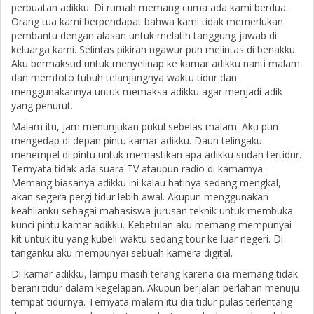
perbuatan adikku. Di rumah memang cuma ada kami berdua.
Orang tua kami berpendapat bahwa kami tidak memerlukan
pembantu dengan alasan untuk melatih tanggung jawab di
keluarga kami. Selintas pikiran ngawur pun melintas di benakku.
Aku bermaksud untuk menyelinap ke kamar adikku nanti malam
dan memfoto tubuh telanjangnya waktu tidur dan
menggunakannya untuk memaksa adikku agar menjadi adik
yang penurut.
Malam itu, jam menunjukan pukul sebelas malam. Aku pun
mengedap di depan pintu kamar adikku. Daun telingaku
menempel di pintu untuk memastikan apa adikku sudah tertidur.
Ternyata tidak ada suara TV ataupun radio di kamarnya.
Memang biasanya adikku ini kalau hatinya sedang mengkal,
akan segera pergi tidur lebih awal. Akupun menggunakan
keahlianku sebagai mahasiswa jurusan teknik untuk membuka
kunci pintu kamar adikku. Kebetulan aku memang mempunyai
kit untuk itu yang kubeli waktu sedang tour ke luar negeri. Di
tanganku aku mempunyai sebuah kamera digital.
Di kamar adikku, lampu masih terang karena dia memang tidak
berani tidur dalam kegelapan. Akupun berjalan perlahan menuju
tempat tidurnya. Ternyata malam itu dia tidur pulas terlentang