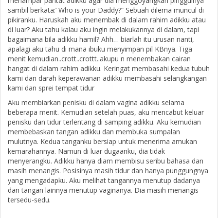
menampar pantat adikku agar dia menggoyangkan pinggulnya
sambil berkata:’ Who is your Daddy?” Sebuah dilema muncul di
pikiranku. Haruskah aku menembak di dalam rahim adikku atau
di luar? Aku tahu kalau aku ingin melakukannya di dalam, tapi
bagaimana bila adikku hamil? Ahh… biarlah itu urusan nanti,
apalagi aku tahu di mana ibuku menyimpan pil KBnya. Tiga
menit kemudian..crott..crottt..akupu n menembakan cairan
hangat di dalam rahim adikku. Keringat membasahi kedua tubuh
kami dan darah keperawanan adikku membasahi selangkangan
kami dan sprei tempat tidur
Aku membiarkan penisku di dalam vagina adikku selama
beberapa menit. Kemudian setelah puas, aku mencabut keluar
penisku dan tidur terlentang di samping adikku. Aku kemudian
membebaskan tangan adikku dan membuka sumpalan
mulutnya. Kedua tanganku bersiap untuk menerima amukan
kemarahannya. Namun di luar dugaanku, dia tidak
menyerangku. Adikku hanya diam membisu seribu bahasa dan
masih menangis. Posisinya masih tidur dan hanya punggungnya
yang mengadapku. Aku melihat tangannya menutup dadanya
dan tangan lainnya menutup vaginanya. Dia masih menangis
tersedu-sedu.