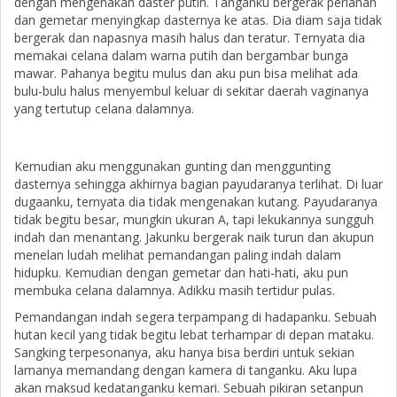
dengan mengenakan daster putih. Tanganku bergerak perlahan
dan gemetar menyingkap dasternya ke atas. Dia diam saja tidak
bergerak dan napasnya masih halus dan teratur. Ternyata dia
memakai celana dalam warna putih dan bergambar bunga
mawar. Pahanya begitu mulus dan aku pun bisa melihat ada
bulu-bulu halus menyembul keluar di sekitar daerah vaginanya
yang tertutup celana dalamnya.
Kemudian aku menggunakan gunting dan menggunting
dasternya sehingga akhirnya bagian payudaranya terlihat. Di luar
dugaanku, ternyata dia tidak mengenakan kutang. Payudaranya
tidak begitu besar, mungkin ukuran A, tapi lekukannya sungguh
indah dan menantang. Jakunku bergerak naik turun dan akupun
menelan ludah melihat pemandangan paling indah dalam
hidupku. Kemudian dengan gemetar dan hati-hati, aku pun
membuka celana dalamnya. Adikku masih tertidur pulas.
Pemandangan indah segera terpampang di hadapanku. Sebuah
hutan kecil yang tidak begitu lebat terhampar di depan mataku.
Sangking terpesonanya, aku hanya bisa berdiri untuk sekian
lamanya memandang dengan kamera di tanganku. Aku lupa
akan maksud kedatanganku kemari. Sebuah pikiran setanpun