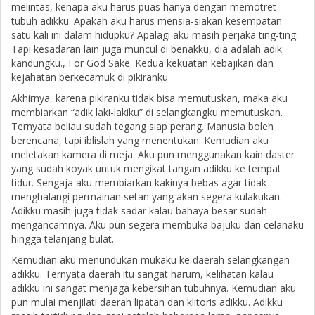
melintas, kenapa aku harus puas hanya dengan memotret
tubuh adikku. Apakah aku harus mensia-siakan kesempatan
satu kali ini dalam hidupku? Apalagi aku masih perjaka ting-ting.
Tapi kesadaran lain juga muncul di benakku, dia adalah adik
kandungku., For God Sake. Kedua kekuatan kebajikan dan
kejahatan berkecamuk di pikiranku
Akhirnya, karena pikiranku tidak bisa memutuskan, maka aku
membiarkan “adik laki-lakiku” di selangkangku memutuskan.
Ternyata beliau sudah tegang siap perang. Manusia boleh
berencana, tapi iblislah yang menentukan. Kemudian aku
meletakan kamera di meja. Aku pun menggunakan kain daster
yang sudah koyak untuk mengikat tangan adikku ke tempat
tidur. Sengaja aku membiarkan kakinya bebas agar tidak
menghalangi permainan setan yang akan segera kulakukan.
Adikku masih juga tidak sadar kalau bahaya besar sudah
mengancamnya. Aku pun segera membuka bajuku dan celanaku
hingga telanjang bulat.
Kemudian aku menundukan mukaku ke daerah selangkangan
adikku. Ternyata daerah itu sangat harum, kelihatan kalau
adikku ini sangat menjaga kebersihan tubuhnya. Kemudian aku
pun mulai menjilati daerah lipatan dan klitoris adikku. Adikku