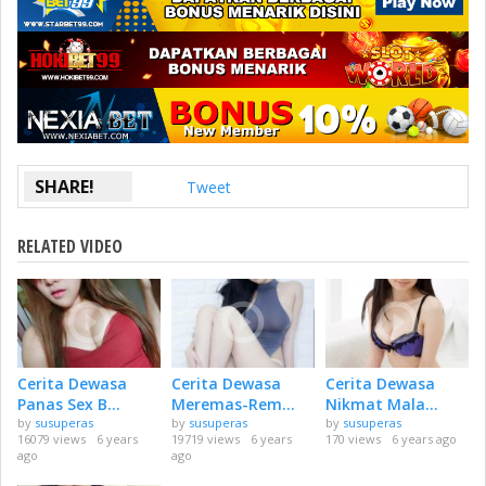
SHARE!
Tweet
RELATED VIDEO
Cerita Dewasa
Cerita Dewasa
Cerita Dewasa
Panas Sex B...
Meremas-Rem...
Nikmat Mala...
by
susuperas
by
susuperas
by
susuperas
16079 views
6 years
19719 views
6 years
170 views
6 years ago
ago
ago