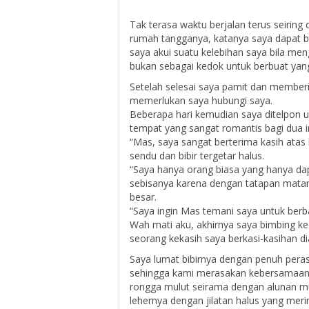
Tak terasa waktu berjalan terus seirin
rumah tangganya, katanya saya dapat be
saya akui suatu kelebihan saya bila me
bukan sebagai kedok untuk berbuat yang 
Setelah selesai saya pamit dan memberi
memerlukan saya hubungi saya.
Beberapa hari kemudian saya ditelpon 
tempat yang sangat romantis bagi dua 
“Mas, saya sangat berterima kasih atas
sendu dan bibir tergetar halus.
“Saya hanya orang biasa yang hanya dap
sebisanya karena dengan tatapan matan
besar.
“Saya ingin Mas temani saya untuk ber
Wah mati aku, akhirnya saya bimbing k
seorang kekasih saya berkasi-kasihan 
Saya lumat bibirnya dengan penuh per
sehingga kami merasakan kebersamaan 
rongga mulut seirama dengan alunan m
lehernya dengan jilatan halus yang mer