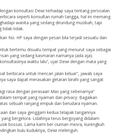
g dengan konsultasi Dewi terhadap saya tentang persoalan
rbicara seperti konsultan rumah tangga, hal ini memang
nghadapi wanita yang sedang dirundung musibah, tapi
tidak-tidak.
kan No. HP saya dengan pesan bila terjadi sesuatu dan
untuk bertemu disuatu tempat yang menurut saya sebagai
insan yang sedang kasmaran namanya (ada aja).
 konsultasinya waktu lalu”, ujar Dewi dengan mata yang
at berbicara untuk mencari jalan keluar”, jawab saya
ya saya dapat merasakan getaran birahi yang sangat
bagi rasa dengan perasaan Mas yang sebenarnya”
edalam tempat yang nyaman dan privacy. Bagaikan
diatas sebuah ranjang empuk dan berudara nyaman.
asaan dan saya genggam kedua telapak tangannya
yang bergelora. Lidahnya terus bergoyang didalam
usik bossas. Lama kami ber ciuman mesra, kurengkuh
indingkan bulu kuduknya, Dewi melenguh.