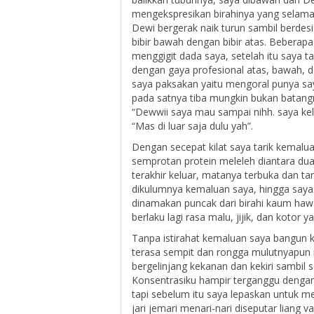
mengekspresikan birahinya yang selama
Dewi bergerak naik turun sambil berde
bibir bawah dengan bibir atas. Bebera
menggigit dada saya, setelah itu saya
dengan gaya profesional atas, bawah, d
saya paksakan yaitu mengoral punya saya,
pada satnya tiba mungkin bukan batangny
“Dewwii saya mau sampai nihh. saya ke
“Mas di luar saja dulu yah”.
Dengan secepat kilat saya tarik kemalu
semprotan protein meleleh diantara dua 
terakhir keluar, matanya terbuka dan 
dikulumnya kemaluan saya, hingga saya t
dinamakan puncak dari birahi kaum ha
berlaku lagi rasa malu, jijik, dan kotor
Tanpa istirahat kemaluan saya bangun
terasa sempit dan rongga mulutnyapu
bergelinjang kekanan dan kekiri sambil
Konsentrasiku hampir terganggu dengan
tapi sebelum itu saya lepaskan untuk 
jari jemari menari-nari diseputar liang