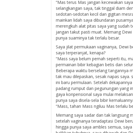
“Mas terus Mas jangan kecewakan saya”
selangkangan saya, tak tinggal diam d
sedotan-sedotan kecil dan gigitan mesr
mainkan lidah saya dibundaran pusarny
merengkuh alat pitas saya yang sudah te
jangan takut pasti muat. Memang Dewi b
punya suaminya tak terlalu besar.
Saya jilat permukaan vaginanya, Dewi be
saya terperanjat, kenapa?
“Mass saya belum pernah seperti itu, 
permainan bibir kebagian betis dan selu
Beberapa waktu berselang tangannya m
tak mau dilepaskan, sesak napas saya. 
ini baru permulaan. Setelah dekapanny
padang rumput dan pegunungan yang in
gaya konpensional saya mulai melaksana
punya saya disela-sela bibir kemaluanny
“Mass, tahan Mass ngiluu Mas terlalu be
Memang saya sadar dan tak langsung mai
setelah vaginanya teradaptasi Dewi ber
hingga punya saya ambles semua, saya 
balikkan tubuhnya, saya dibawah dan De