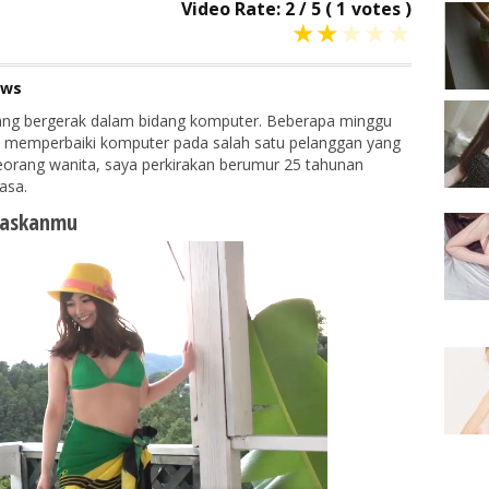
Video Rate:
2
/
5
(
1
votes )
★
★
★
★
★
ews
ang bergerak dalam bidang komputer. Beberapa minggu
uk memperbaiki komputer pada salah satu pelanggan yang
eorang wanita, saya perkirakan berumur 25 tahunan
asa.
uaskanmu