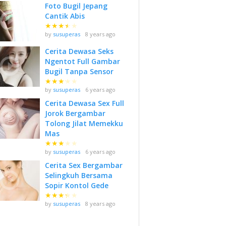
Foto Bugil Jepang
Cantik Abis
★
★
★
★
★
by
susuperas
8 years ago
Cerita Dewasa Seks
Ngentot Full Gambar
Bugil Tanpa Sensor
★
★
★
★
★
by
susuperas
6 years ago
Cerita Dewasa Sex Full
Jorok Bergambar
Tolong Jilat Memekku
Mas
★
★
★
★
★
by
susuperas
6 years ago
Cerita Sex Bergambar
Selingkuh Bersama
Sopir Kontol Gede
★
★
★
★
★
by
susuperas
8 years ago