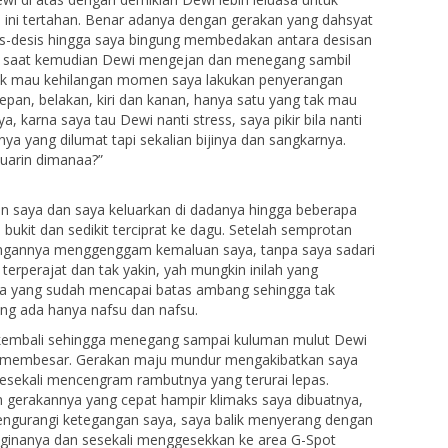
 ini tertahan. Benar adanya dengan gerakan yang dahsyat
sis-desis hingga saya bingung membedakan antara desisan
pa saat kemudian Dewi mengejan dan menegang sambil
 tak mau kehilangan momen saya lakukan penyerangan
epan, belakan, kiri dan kanan, hanya satu yang tak mau
 karna saya tau Dewi nanti stress, saya pikir bila nanti
a yang dilumat tapi sekalian bijinya dan sangkarnya.
luarin dimanaa?”
an saya dan saya keluarkan di dadanya hingga beberapa
bukit dan sedikit terciprat ke dagu. Setelah semprotan
tangannya menggenggam kemaluan saya, tanpa saya sadari
erperajat dan tak yakin, yah mungkin inilah yang
wa yang sudah mencapai batas ambang sehingga tak
 yang ada hanya nafsu dan nafsu.
 kembali sehingga menegang sampai kuluman mulut Dewi
n membesar. Gerakan maju mundur mengakibatkan saya
 sesekali mencengram rambutnya yang terurai lepas.
 gerakannya yang cepat hampir klimaks saya dibuatnya,
mengurangi ketegangan saya, saya balik menyerang dengan
 vaginanya dan sesekali menggesekkan ke area G-Spot