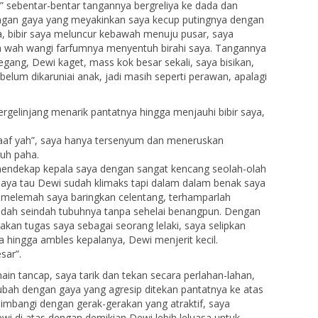
 sebentar-bentar tangannya bergreliya ke dada dan
engan gaya yang meyakinkan saya kecup putingnya dengan
a, bibir saya meluncur kebawah menuju pusar, saya
a wah wangi farfumnya menyentuh birahi saya. Tangannya
gang, Dewi kaget, mass kok besar sekali, saya bisikan,
elum dikaruniai anak, jadi masih seperti perawan, apalagi
rgelinjang menarik pantatnya hingga menjauhi bibir saya,
maaf yah”, saya hanya tersenyum dan meneruskan
ruh paha.
endekap kepala saya dengan sangat kencang seolah-olah
saya tau Dewi sudah klimaks tapi dalam dalam benak saya
a melemah saya baringkan celentang, terhamparlah
dah seindah tubuhnya tanpa sehelai benangpun. Dengan
kan tugas saya sebagai seorang lelaki, saya selipkan
a hingga ambles kepalanya, Dewi menjerit kecil.
sar”.
n tancap, saya tarik dan tekan secara perlahan-lahan,
ubah dengan gaya yang agresip ditekan pantatnya ke atas
imbangi dengan gerak-gerakan yang atraktif, saya
wi di atas dengan demikian Dewi lebih leluasa untuk