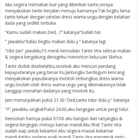
Aku segera memakan kue yang diberikan tante,seraya
menyaksikan tante berjalan menuju kamarnya.Tak begitu lama
tante keluar dengan setelan dress warna ungu,dengan belahan
dada yang sedikit terbuka.
“Kamu sudah makan,Ded…?” katanya“Sudah tan
” jawabku“Kalau begitu makan dulu y.” katanya lagi
“Oke tan” jawabku15 menit kemudian Tante Vira selesai makan
& segera bergabung denagnku menonton kelucuan Sketsa.
Tante duduk disebelahku,sesekali aku mencuri pandang
kepayudaranya yang besar itu.Jantungku berdegum kencang
menyaksikan payudaranya montok terbungkus dress warna
ungu.Seolah-olah dress warna ungu yang dikenakannya tidak
sanggup menahan dadanya yang montok itu.
Jam menunjukkan pukul 21.30.“Ded,tante tidur dulu y.” katanya
“Y” jawabku singkatPukul 24.00,aku bergegas untuk pergi tidur.
Keesokan harinya pukul 07.00 aku bangun dari ranjangku &
segera bergegas menuju kamar mandi.Aku lihat Tante Vira
sudah siap untuk kekantor.Aku segera masuk kekamar
mandi.Ketika sedang asyik mandi,Tante Vira mengetuk pintu