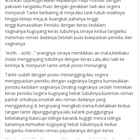
acuhkan saja.kugerakkan kepalanya maju mundur dengan
paksaan tanganku.Puas dengan gerakkan tadi aku segera
menyuruh Tante berbaring di meja.Aku tarik tubuh indahnya
hingga ketepi meja,& kuangkat pahanya tinggi-
tinggi.Kumasukkan Penisku dengan keras kedalam
Vaginanya.Kugoyang keras tubuhnya,seraya kedua tanganku
meremas-remas dadanya.Setelah puas kulepaskan penisku dari
vaginanya.
“Achh… achh…” erangnya seraya menitikkan air mata,ketikaku
mulai menggoyang tubuhnya dengan keras.Lalu,aku naik ke
kemeja & menyuruh tante untuk posisi menunging.
Tante sudah dengan posisi menungging.Aku segera
mengepaskan penisku dengan vaginanya.Segera kumasukkan
penisku kedalam vaginanya.Dinding vaginanya seolah menekan
keras penisku.Segera kugoyang hebat tubuhnya,kuremas-remas
pantat sintalnya,sesekali aku remas dadanya yang
menggantung & bergoyang mengikuti irama.Kuletakkan kedua
tangan tante dipunggungnya,lalu kutarik punggungnya
kebelakang.Kukecupi telinga kanan& kugigit mesra telinga
kanannya.Kemudian kugoyang hebat tubuhnya,& kedua
tanganku meremas-remas payudaranya dengan keras.