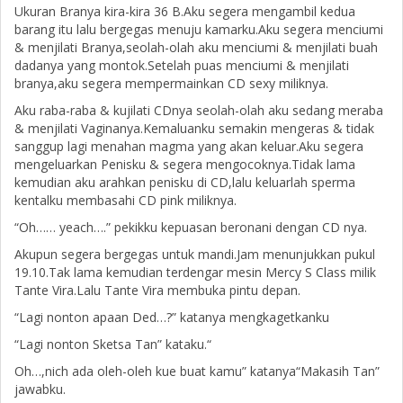
Ukuran Branya kira-kira 36 B.Aku segera mengambil kedua
barang itu lalu bergegas menuju kamarku.Aku segera menciumi
& menjilati Branya,seolah-olah aku menciumi & menjilati buah
dadanya yang montok.Setelah puas menciumi & menjilati
branya,aku segera mempermainkan CD sexy miliknya.
Aku raba-raba & kujilati CDnya seolah-olah aku sedang meraba
& menjilati Vaginanya.Kemaluanku semakin mengeras & tidak
sanggup lagi menahan magma yang akan keluar.Aku segera
mengeluarkan Penisku & segera mengocoknya.Tidak lama
kemudian aku arahkan penisku di CD,lalu keluarlah sperma
kentalku membasahi CD pink miliknya.
“Oh…… yeach….” pekikku kepuasan beronani dengan CD nya.
Akupun segera bergegas untuk mandi.Jam menunjukkan pukul
19.10.Tak lama kemudian terdengar mesin Mercy S Class milik
Tante Vira.Lalu Tante Vira membuka pintu depan.
“Lagi nonton apaan Ded…?” katanya mengkagetkanku
“Lagi nonton Sketsa Tan” kataku.“
Oh…,nich ada oleh-oleh kue buat kamu” katanya“Makasih Tan”
jawabku.