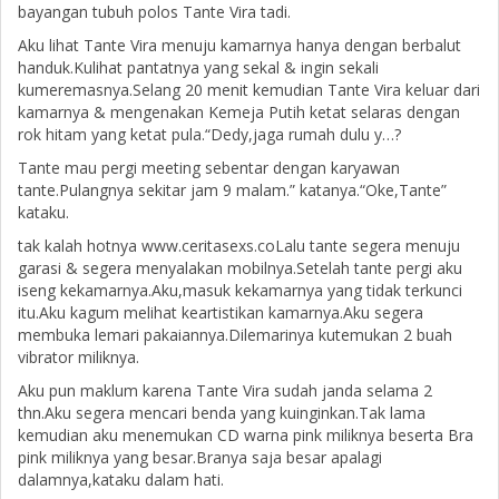
bayangan tubuh polos Tante Vira tadi.
Aku lihat Tante Vira menuju kamarnya hanya dengan berbalut
handuk.Kulihat pantatnya yang sekal & ingin sekali
kumeremasnya.Selang 20 menit kemudian Tante Vira keluar dari
kamarnya & mengenakan Kemeja Putih ketat selaras dengan
rok hitam yang ketat pula.“Dedy,jaga rumah dulu y…?
Tante mau pergi meeting sebentar dengan karyawan
tante.Pulangnya sekitar jam 9 malam.” katanya.“Oke,Tante”
kataku.
tak kalah hotnya www.ceritasexs.coLalu tante segera menuju
garasi & segera menyalakan mobilnya.Setelah tante pergi aku
iseng kekamarnya.Aku,masuk kekamarnya yang tidak terkunci
itu.Aku kagum melihat keartistikan kamarnya.Aku segera
membuka lemari pakaiannya.Dilemarinya kutemukan 2 buah
vibrator miliknya.
Aku pun maklum karena Tante Vira sudah janda selama 2
thn.Aku segera mencari benda yang kuinginkan.Tak lama
kemudian aku menemukan CD warna pink miliknya beserta Bra
pink miliknya yang besar.Branya saja besar apalagi
dalamnya,kataku dalam hati.