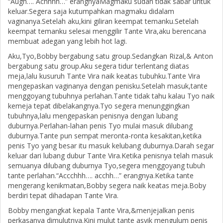
“Augh…. Achhhh…” erangnyaMagmaku sudah tidak sabar untuk
keluar.Segera saja kutumpahkan magmaku didalam
vaginanya.Setelah aku,kini giliran keempat temanku.Setelah
keempat temanku selesai menggilir Tante Vira,aku berencana
membuat adegan yang lebih hot lagi.
Aku,Tyo,Bobby bergabung satu group.Sedangkan Rizal,& Anton
bergabung satu group.Aku segera tidur terlentang diatas
meja,lalu kusuruh Tante Vira naik keatas tubuhku.Tante Vira
mengepaskan vaginanya dengan penisku.Setelah masuk,tante
menggoyang tubuhnya perlahan.Tante tidak tahu kalau Tyo naik
kemeja tepat dibelakangnya.Tyo segera menunggingkan
tubuhnya,lalu mengepaskan penisnya dengan lubang
duburnya.Perlahan-lahan penis Tyo mulai masuk dilubang
duburnya.Tante pun sempat meronta-ronta kesakitan,ketika
penis Tyo yang besar itu masuk kelubang duburnya.Darah segar
keluar dari lubang dubur Tante Vira.Ketika penisnya telah masuk
semuanya dilubang duburnya Tyo,segera menggoyang tubuh
tante perlahan.“Accchhh…. acchh…” erangnya.Ketika tante
mengerang kenikmatan,Bobby segera naik keatas meja.Boby
berdiri tepat dihadapan Tante Vira.
Bobby mengangkat kepala Tante Vira,&menjejalkan penis
perkasanya dimulutnya.Kini mulut tante asyik mengulum penis