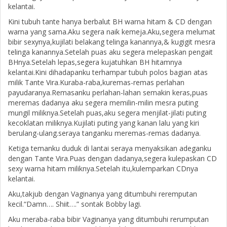
kelantai.
Kini tubuh tante hanya berbalut BH warna hitam & CD dengan
warna yang sama.Aku segera naik kemeja.Aku,segera melumat
bibir sexynya,kujilati belakang telinga kanannya,& kugigit mesra
telinga kanannya.Setelah puas aku segera melepaskan pengait
BHnya.Setelah lepas,segera kujatuhkan BH hitamnya
kelantai.Kini dihadapanku terhampar tubuh polos bagian atas
milik Tante Vira.Kuraba-raba,kuremas-remas perlahan
payudaranya.Remasanku perlahan-lahan semakin keras,puas
meremas dadanya aku segera memilin-milin mesra puting
mungil miliknya.Setelah puas,aku segera menjilat-jilati puting
kecoklatan miliknya.Kujilati puting yang kanan lalu yang kiri
berulang-ulang.seraya tanganku meremas-remas dadanya.
Ketiga temanku duduk di lantai seraya menyaksikan adeganku
dengan Tante Vira.Puas dengan dadanya,segera kulepaskan CD
sexy warna hitam miliknya.Setelah itu,kulemparkan CDnya
kelantai.
Aku,takjub dengan Vaginanya yang ditumbuhi reremputan
kecil.“Damn…. Shiit….” sontak Bobby lagi.
Aku meraba-raba bibir Vaginanya yang ditumbuhi rerumputan