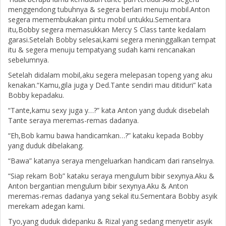
menggendong tubuhnya & segera berlari menuju mobil.Anton
segera memembukakan pintu mobil untukku.Sementara
itu,Bobby segera memasukkan Mercy S Class tante kedalam
garasi.Setelah Bobby selesai,kami segera meninggalkan tempat
itu & segera menuju tempatyang sudah kami rencanakan
sebelumnya.
Setelah didalam mobil,aku segera melepasan topeng yang aku
kenakan.“Kamu,gila juga y Ded.Tante sendiri mau ditiduri” kata
Bobby kepadaku.
“Tante,kamu sexy juga y…?” kata Anton yang duduk disebelah
Tante seraya meremas-remas dadanya.
“Eh,Bob kamu bawa handicamkan…?” kataku kepada Bobby
yang duduk dibelakang.
“Bawa” katanya seraya mengeluarkan handicam dari ranselnya.
“Siap rekam Bob” kataku seraya mengulum bibir sexynya.Aku &
Anton bergantian mengulum bibir sexynya.Aku & Anton
meremas-remas dadanya yang sekal itu.Sementara Bobby asyik
merekam adegan kami.
Tyo,yang duduk didepanku & Rizal yang sedang menyetir asyik