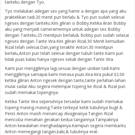
tanteku dengan Tyo.
Tyo melalukan adegan sex yang hamir a dengan apa yang aku
praktekkan tadi.20 menit pun berlalu & Tyo pun sudah selesai
ngesex dengan tanteku.Kini giliran si Bobby.Ketika iliran Bobby
aku yang menjadi cameramennya untuk adegan sex Bobby
dengan Tanteku.25 menitpun berlalu& Bobby pun sudah selasai
ngesex dengan Tante Vira.Kini giliran Rizal.30 Menit kemudian
Rizal telah selesai.Dan,yang terakhir Anton.30 menitpun
berlalu,Anton pun telah selesai dengan tubuh tante.Kami pun
tidak puas kalau hanya ngesex sekali dengan Tante Vira.
Kami pun menggilirnya lagi,sesuai dengan undian tadi.Kami
menggilirnya samapai kami merasa puas.Kira-kira pukul 02.00
ketika giliran Anton ngesek dengan tante,tante perlahan-lahan
mulai sadar.Aku segera melempar topeng ke Rizal & Rizal pun
sudah memakai topengnya.
Ketika Tante Vira sepenuhnya tersadar kami sudah memakai
topeng masing-masing.Tante terkejut ketik tubuhnya bugil &
Penis Anton masih menancap divaginanya.Tangen Rizal
mencoba menahan gerakan kedua tangannya.Tampaknya
Anton kewalahan menghadapinya.Kamipun segera membantu
Anton memegangi tangan,kaki,& tubuhnya erat-