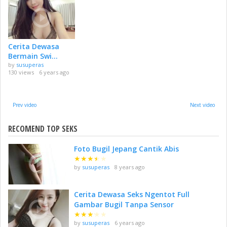
Cerita Dewasa
Bermain Swi...
by
susuperas
130 views
6 years ago
Prev video
Next video
RECOMEND TOP SEKS
Foto Bugil Jepang Cantik Abis
★
★
★
★
★
by
susuperas
8 years ago
Cerita Dewasa Seks Ngentot Full
Gambar Bugil Tanpa Sensor
★
★
★
★
★
by
susuperas
6 years ago