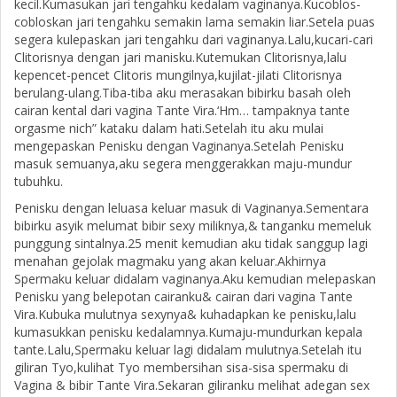
kecil.Kumasukan jari tengahku kedalam vaginanya.Kucoblos-
cobloskan jari tengahku semakin lama semakin liar.Setela puas
segera kulepaskan jari tengahku dari vaginanya.Lalu,kucari-cari
Clitorisnya dengan jari manisku.Kutemukan Clitorisnya,lalu
kepencet-pencet Clitoris mungilnya,kujilat-jilati Clitorisnya
berulang-ulang.Tiba-tiba aku merasakan bibirku basah oleh
cairan kental dari vagina Tante Vira.‘Hm… tampaknya tante
orgasme nich” kataku dalam hati.Setelah itu aku mulai
mengepaskan Penisku dengan Vaginanya.Setelah Penisku
masuk semuanya,aku segera menggerakkan maju-mundur
tubuhku.
Penisku dengan leluasa keluar masuk di Vaginanya.Sementara
bibirku asyik melumat bibir sexy miliknya,& tanganku memeluk
punggung sintalnya.25 menit kemudian aku tidak sanggup lagi
menahan gejolak magmaku yang akan keluar.Akhirnya
Spermaku keluar didalam vaginanya.Aku kemudian melepaskan
Penisku yang belepotan cairanku& cairan dari vagina Tante
Vira.Kubuka mulutnya sexynya& kuhadapkan ke penisku,lalu
kumasukkan penisku kedalamnya.Kumaju-mundurkan kepala
tante.Lalu,Spermaku keluar lagi didalam mulutnya.Setelah itu
giliran Tyo,kulihat Tyo membersihan sisa-sisa spermaku di
Vagina & bibir Tante Vira.Sekaran giliranku melihat adegan sex