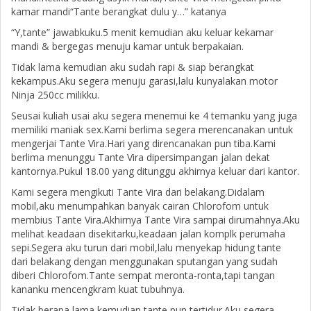
kamar mandi“Tante berangkat dulu y…” katanya
“Y,tante” jawabkuku.5 menit kemudian aku keluar kekamar
mandi & bergegas menuju kamar untuk berpakaian.
Tidak lama kemudian aku sudah rapi & siap berangkat
kekampus.Aku segera menuju garasi,lalu kunyalakan motor
Ninja 250cc milikku.
Seusai kuliah usai aku segera menemui ke 4 temanku yang juga
memiliki maniak sex.Kami berlima segera merencanakan untuk
mengerjai Tante Vira.Hari yang direncanakan pun tiba.Kami
berlima menunggu Tante Vira dipersimpangan jalan dekat
kantornya.Pukul 18.00 yang ditunggu akhirnya keluar dari kantor.
Kami segera mengikuti Tante Vira dari belakang.Didalam
mobil,aku menumpahkan banyak cairan Chlorofom untuk
membius Tante Vira.Akhirnya Tante Vira sampai dirumahnya.Aku
melihat keadaan disekitarku,keadaan jalan komplk perumaha
sepi.Segera aku turun dari mobil,lalu menyekap hidung tante
dari belakang dengan menggunakan sputangan yang sudah
diberi Chlorofom.Tante sempat meronta-ronta,tapi tangan
kananku mencengkram kuat tubuhnya.
Tidak berapa lama kemudian tante pun tertidur.Aku segera