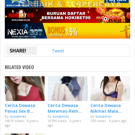
SHARE!
Tweet
RELATED VIDEO
Cerita Dewasa
Cerita Dewasa
Cerita Dewasa
Panas Sex B...
Meremas-Rem...
Nikmat Mala...
by
susuperas
by
susuperas
by
susuperas
16070 views
6 years
19704 views
6 years
153 views
6 years ago
ago
ago