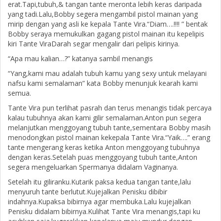
erat.Tapi,tubuh,& tangan tante meronta lebih keras daripada
yang tadi.Lalu,Bobby segera mengambil pistol mainan yang
mirip dengan yang asli ke kepala Tante Vira.“Diam….!!!! ” bentak
Bobby seraya memukulkan gagang pistol mainan itu kepelipis
kiri Tante ViraDarah segar mengalir dari pelipis kirinya.
“Apa mau kalian…?” katanya sambil menangis
“Yang,kami mau adalah tubuh kamu yang sexy untuk melayani
nafsu kami semalaman” kata Bobby menunjuk kearah kami
semua.
Tante Vira pun terlihat pasrah dan terus menangis tidak percaya
kalau tubuhnya akan kami gilir semalaman.Anton pun segera
melanjutkan menggoyang tubuh tante,sementara Bobby masih
menodongkan pistol mainan kekepala Tante Vira.“Yaik….” erang
tante mengerang keras ketika Anton menggoyang tubuhnya
dengan keras.Setelah puas menggoyang tubuh tante,Anton
segera mengeluarkan Spermanya didalam Vaginanya.
Setelah itu giliranku.Kutarik paksa kedua tangan tante,lalu
menyuruh tante berlutut.Kujejalkan Penisku dibibir
indahnya.Kupaksa bibirnya agar membuka.Lalu kujejalkan
Penisku didalam bibirnya.Kulihat Tante Vira menangis,tapi ku