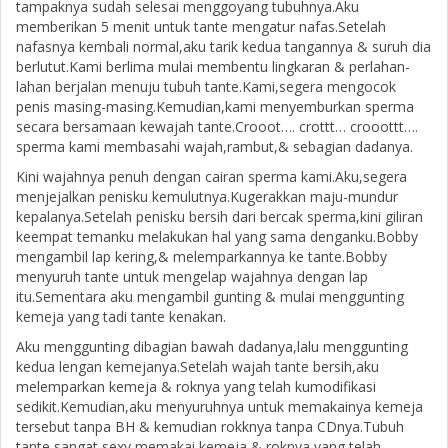
tampaknya sudah selesai menggoyang tubuhnya.Aku
memberikan 5 menit untuk tante mengatur nafas.Setelah
nafasnya kembali normal,aku tarik kedua tangannya & suruh dia
berlutut.Kami berlima mulai membentu lingkaran & perlahan-
lahan berjalan menuju tubuh tante.Kami,segera mengocok
penis masing-masing.Kemudian,kami menyemburkan sperma
secara bersamaan kewajah tante.Crooot…. crottt… crooottt….
sperma kami membasahi wajah,rambut,& sebagian dadanya.
Kini wajahnya penuh dengan cairan sperma kami.Aku,segera
menjejalkan penisku kemulutnya.Kugerakkan maju-mundur
kepalanya.Setelah penisku bersih dari bercak sperma,kini giliran
keempat temanku melakukan hal yang sama denganku.Bobby
mengambil lap kering,& melemparkannya ke tante.Bobby
menyuruh tante untuk mengelap wajahnya dengan lap
itu.Sementara aku mengambil gunting & mulai menggunting
kemeja yang tadi tante kenakan.
Aku menggunting dibagian bawah dadanya,lalu menggunting
kedua lengan kemejanya.Setelah wajah tante bersih,aku
melemparkan kemeja & roknya yang telah kumodifikasi
sedikit.Kemudian,aku menyuruhnya untuk memakainya kemeja
tersebut tanpa BH & kemudian rokknya tanpa CDnya.Tubuh
tante sangat sexy memakai kemeja & roknya yang telah