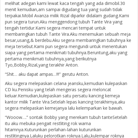
melihat adegan kami lewat kaca tengah yang ada dimobil.30
menit kemudian,am sampai digudang tua yang sudah tidak
terpakai.Mobil Avanza milik Rizal diparkir didalam gudang.Kami
pun segera turun.Aku menggendong tubuh Tante Vira yang
tengah tertidur.Kami segera mencari tempat untuk
membaringkan tubuh Tante Vira.Aku menemukan sebuah meja
besar,usang,& berdebu.Aku segera membaringkan tubuhnya ke
meja tersebut.Kami pun segera mengundi untuk menentukan
siapa yang pertama menikmati tubuhnya.Beruntung,aku yang
pertama menikmati tubuhnya,yang berikutnya
Tyo,Bobby,Rizal,yang terakhir Anton.
“Shit… aku dapat ampas…!!!” gerutu Anton.
Aku segera melepaskan celana jeansku,kemudian kulepaskan
CD ku.Penisku yang telah mengeras segera meloncat
keluar.Kemudian,kulepaskan satu persatu kancing kemeja
kantor milik Tante Vira.Setelah lepas kancing terakhirnya,aku
segera melepaskan kemejanya lalu kelemparkan ke bawah.
“Wooow….” sontak Bobby yang merekam tubuh tanteSetelah
itu aku mebuka pengait restliting rok warna
hitamnya.Kuturunkan perlahan-lahan kuturunkan
restlitingnya.Laluku pelorotkan roknya.Lalu,kulempar roknya