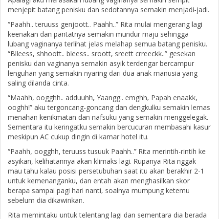
menjepit batang penisku dan sedotannya semakin menjadi-jadi.
“Paahh.. teruuss genjoott.. Paahh..” Rita mulai mengerang lagi
keenakan dan pantatnya semakin mundur maju sehingga
lubang vaginanya terlihat jelas melahap semua batang penisku.
“Blleess, shhoott.. bleess.. sroott, sreett crreeckk..” gesekan
penisku dan vaginanya semakin asyik terdengar bercampur
lenguhan yang semakin nyaring dari dua anak manusia yang
saling dilanda cinta.
“Maahh, oogghh.. adduuhh, Yaangg.. emghh, Papah enaakk,
ooghh!” aku tergoncang-goncang dan dengkulku semakin lemas
menahan kenikmatan dan nafsuku yang semakin menggelegak.
Sementara itu keringatku semakin bercucuran membasahi kasur
meskipun AC cukup dingin di kamar hotel itu.
“Paahh, oogghh, teruuss tusuuk Paahh..” Rita merintih-rintih ke
asyikan, kelihatannya akan klimaks lagi. Rupanya Rita nggak
mau tahu kalau posisi persetubuhan saat itu akan berakhir 2-1
untuk kemenanganku, dan entah akan menghasilkan skor
berapa sampai pagi hari nanti, soalnya mumpung ketemu
sebelum dia dikawinkan.
Rita memintaku untuk telentang lagi dan sementara dia berada