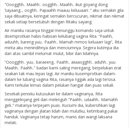
“Ooogghh.. Maahh.. oogghh.. Maahh.. ikut goyang dong
Sayaang.., ooghh.. Papaahh maauu keluuaarr..” aku semakin gila
saja dibuatnya, keringat semakin bercucuran, nikmat dan nikmat
sekali setiap bersetubuh dengan Ritaku sayang.
Air maniku rasanya tinggal menunggu komando saja untuk
disemprotkan habis-habisan kelubang vagina Rita. “Paahh,
aduuhh, bareng yuu.. Paahh.. Mamah mmoo keluaarr lagi”, Rita
minta aku menindihnya dan menciumnya. Segera kutimpa dia
dari atas sambil melumat mulut, bibir dan lidahnya.
“Ooogghh.. yuu.. baraeeng.. Paahh.. aiiaaogghh.. aduhh.. yuu
Maahh.. Paahh..” badan kami saling meregang, berpelukan erat
seakan tak mau lepas lagi. Air maniku kusemprotkan dalam-
dalam ke lubang vagina Rita, rasanya nggak ada lagi tersisa.
Kami terkulai lemas dalam pelukan hangat dan puas sekali.
Sesekali penisku kutusukan ke dalam vaginanya, Rita
menggelinjang geli dan melenguh “Paahh.. udaahh.. Mamahh
geli..” matanya terpejam puas. Kuciumi dia, kubersihkan lagi
vaginanya dengan jilatan lidah dan mulutku, ketimbang pakai
handuk. Vaginanya tetap harum, manis dan wangi laksana
melati.