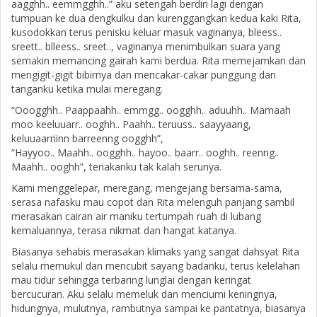
aagghh.. eemmgghh..” aku setengah berdiri lagi dengan
tumpuan ke dua dengkulku dan kurenggangkan kedua kaki Rita,
kusodokkan terus penisku keluar masuk vaginanya, bleess..
sreett.. blleess.. sreet.., vaginanya menimbulkan suara yang
semakin memancing gairah kami berdua. Rita memejamkan dan
mengigit-gigit bibirnya dan mencakar-cakar punggung dan
tanganku ketika mulai meregang.
“Ooogghh.. Paappaahh.. emmgg.. oogghh.. aduuhh.. Mamaah
moo keeluuarr.. ooghh.. Paahh.. teruuss.. saayyaang,
keluuaarriinn barreenng oogghh”,
“Hayyoo.. Maahh.. oogghh.. hayoo.. baarr.. ooghh.. reenng..
Maahh.. ooghh”, teriakanku tak kalah serunya.
Kami menggelepar, meregang, mengejang bersama-sama,
serasa nafasku mau copot dan Rita melenguh panjang sambil
merasakan cairan air maniku tertumpah ruah di lubang
kemaluannya, terasa nikmat dan hangat katanya.
Biasanya sehabis merasakan klimaks yang sangat dahsyat Rita
selalu memukul dan mencubit sayang badanku, terus kelelahan
mau tidur sehingga terbaring lunglai dengan keringat
bercucuran. Aku selalu memeluk dan menciumi keningnya,
hidungnya, mulutnya, rambutnya sampai ke pantatnya, biasanya