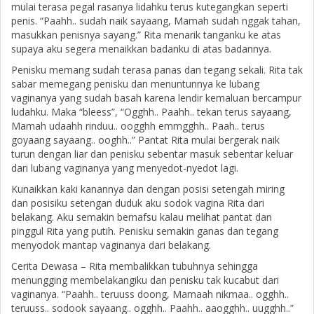
mulai terasa pegal rasanya lidahku terus kutegangkan seperti
penis. “Paahh.. sudah naik sayaang, Mamah sudah nggak tahan,
masukkan penisnya sayang.” Rita menarik tanganku ke atas
supaya aku segera menaikkan badanku di atas badannya.
Penisku memang sudah terasa panas dan tegang sekali. Rita tak
sabar memegang penisku dan menuntunnya ke lubang
vaginanya yang sudah basah karena lendir kemaluan bercampur
ludahku. Maka “bleess”, “Ogghh.. Paahh.. tekan terus sayaang,
Mamah udaahh rinduu.. oogghh emmgghh.. Paah.. terus
goyaang sayaang.. ooghh..” Pantat Rita mulai bergerak naik
turun dengan liar dan penisku sebentar masuk sebentar keluar
dari lubang vaginanya yang menyedot-nyedot lagi.
Kunaikkan kaki kanannya dan dengan posisi setengah miring
dan posisiku setengan duduk aku sodok vagina Rita dari
belakang. Aku semakin bernafsu kalau melihat pantat dan
pinggul Rita yang putih. Penisku semakin ganas dan tegang
menyodok mantap vaginanya dari belakang.
Cerita Dewasa – Rita membalikkan tubuhnya sehingga
menungging membelakangiku dan penisku tak kucabut dari
vaginanya. “Paahh.. teruuss doong, Mamaah nikmaa.. ogghh..
teruuss.. sodook sayaang.. ogghh.. Paahh.. aaogghh.. uugghh..”