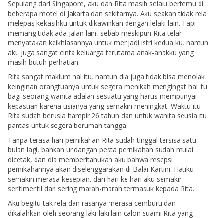
Sepulang dari Singapore, aku dan Rita masih selalu bertemu di
beberapa motel di Jakarta dan sekitarnya. Aku seakan tidak rela
melepas kekasihku untuk dikawinkan dengan lelaki lain. Tapi
memang tidak ada jalan lain, sebab meskipun Rita telah
menyatakan keikhlasannya untuk menjadi istri kedua ku, namun
aku juga sangat cinta keluarga terutama anak-anakku yang
masih butuh perhatian.
Rita sangat maklum hal itu, namun dia juga tidak bisa menolak
keinginan orangtuanya untuk segera menikah mengingat hal itu
bagi seorang wanita adalah sesuatu yang harus mempunyai
kepastian karena usianya yang semakin meningkat. Waktu itu
Rita sudah berusia hampir 26 tahun dan untuk wanita seusia itu
pantas untuk segera berumah tangga.
Tanpa terasa hari pernikahan Rita sudah tinggal tersisa satu
bulan lagi, bahkan undangan pesta pernikahan sudah mulai
dicetak, dan dia memberitahukan aku bahwa resepsi
pernikahannya akan diselenggarakan di Balai Kartini. Hatiku
semakin merasa kesepian, dari hari ke hari aku semakin
sentimentil dan sering marah-marah termasuk kepada Rita.
Aku begitu tak rela dan rasanya merasa cemburu dan
dikalahkan oleh seorang laki-laki lain calon suami Rita yang