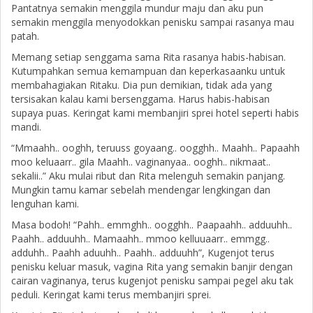
Pantatnya semakin menggila mundur maju dan aku pun
semakin menggila menyodokkan penisku sampai rasanya mau
patah.
Memang setiap senggama sama Rita rasanya habis-habisan.
Kutumpahkan semua kemampuan dan keperkasaanku untuk
membahagiakan Ritaku. Dia pun demikian, tidak ada yang
tersisakan kalau kami bersenggama. Harus habis-habisan
supaya puas. Keringat kami membanjiri sprei hotel seperti habis
mandi.
“Mmaahh.. ooghh, teruuss goyaang.. oogghh.. Maahh.. Papaahh
moo keluaarr.. gila Maahh.. vaginanyaa.. ooghh.. nikmaat..
sekalii..” Aku mulai ribut dan Rita melenguh semakin panjang.
Mungkin tamu kamar sebelah mendengar lengkingan dan
lenguhan kami.
Masa bodoh! “Pahh.. emmghh.. oogghh.. Paapaahh.. adduuhh..
Paahh.. adduuhh.. Mamaahh.. mmoo kelluuaarr.. emmgg..
adduhh.. Paahh aduuhh.. Paahh.. adduuhh”, Kugenjot terus
penisku keluar masuk, vagina Rita yang semakin banjir dengan
cairan vaginanya, terus kugenjot penisku sampai pegel aku tak
peduli. Keringat kami terus membanjiri sprei.