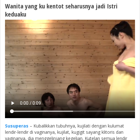
Wanita yang ku kentot seharusnya jadi Istri
keduaku
Susuperas
– Kubalikkan tubuhnya, kujilati dengan kulumat
lendir-lendir di vaginanya, kujilat, kugigit sayang klitoris dan
vaginanya, dia menggelinjang kegelian. Kutelan semua lendir