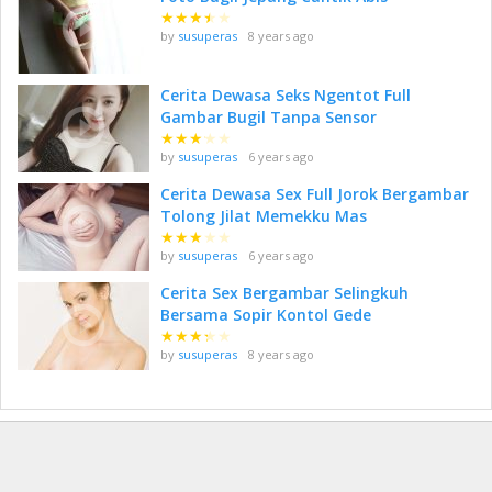
★
★
★
★
★
by
susuperas
8 years ago
Cerita Dewasa Seks Ngentot Full
Gambar Bugil Tanpa Sensor
★
★
★
★
★
by
susuperas
6 years ago
Cerita Dewasa Sex Full Jorok Bergambar
Tolong Jilat Memekku Mas
★
★
★
★
★
by
susuperas
6 years ago
Cerita Sex Bergambar Selingkuh
Bersama Sopir Kontol Gede
★
★
★
★
★
by
susuperas
8 years ago