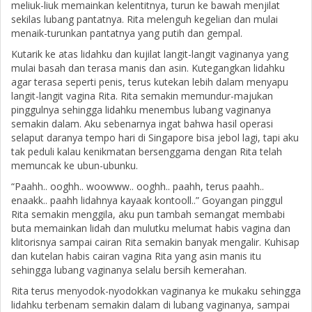
meliuk-liuk memainkan kelentitnya, turun ke bawah menjilat
sekilas lubang pantatnya. Rita melenguh kegelian dan mulai
menaik-turunkan pantatnya yang putih dan gempal.
Kutarik ke atas lidahku dan kujilat langit-langit vaginanya yang
mulai basah dan terasa manis dan asin. Kutegangkan lidahku
agar terasa seperti penis, terus kutekan lebih dalam menyapu
langit-langit vagina Rita. Rita semakin memundur-majukan
pinggulnya sehingga lidahku menembus lubang vaginanya
semakin dalam. Aku sebenarnya ingat bahwa hasil operasi
selaput daranya tempo hari di Singapore bisa jebol lagi, tapi aku
tak peduli kalau kenikmatan bersenggama dengan Rita telah
memuncak ke ubun-ubunku.
“Paahh.. ooghh.. woowww.. ooghh.. paahh, terus paahh..
enaakk.. paahh lidahnya kayaak kontooll..” Goyangan pinggul
Rita semakin menggila, aku pun tambah semangat membabi
buta memainkan lidah dan mulutku melumat habis vagina dan
klitorisnya sampai cairan Rita semakin banyak mengalir. Kuhisap
dan kutelan habis cairan vagina Rita yang asin manis itu
sehingga lubang vaginanya selalu bersih kemerahan.
Rita terus menyodok-nyodokkan vaginanya ke mukaku sehingga
lidahku terbenam semakin dalam di lubang vaginanya, sampai