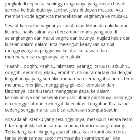
jongkok di depanku, sehingga vaginanya yang merah basah
sampai ke bulu-bulunya terlihat jelas di depan mataku. Aku
memberi kode agar Rita mendekatkan vaginanya ke mukaku.
Sesaat kemudian vaginanya sudah ditindihkan di mulutku dan
kulumat habis cairan asin bercampur manis yang ada di
selangkangan dan mulut vagina dan bulunya. Kujilati habis dan
kutelan dalam-dalam. Rita melenguh keasyikan sambil
menggoyangkan pinggulnya ke atas ke bawah dan
membenamkan vaginanya ke mukaku.
“Paahh.., ooghh, Paahh.., nikmaatt, yaangg.. teruuss, aduuhh..,
oogghh, eemmhh, gilaa.., emmhh”, mulai ramai lagi dia dengan
lenguhannya yang semakin menambah semangatku untuk terus
melumat, menjilat, menggigit-gigit kecil kemaluan dan
klitorisnya, lidahku terus menggapai-gapai ke dalam
kemaluannya dan sesekali menjilat lubang pantatnya, sehingga
dia menggeliat dan melenguh keenakan. Lenguhan Rita kalau
sedang senggama itu tak bisa kulupakan sampai saat ini.
Rita adalah isteriku yang sesungguhnya, meskipun secara resmi
tidak dapat dilakukan karena keadaan kami masing-masing.
Terkadang kami bingung apakah cinta kasih kami akan terus
tanpa akhir sampai takdir memisahkan kami berdua? Rita