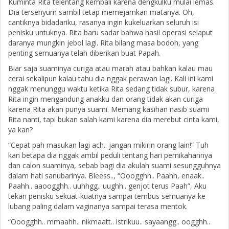
Kuminta Rita telentang kembali karena dengkulku mulai lemas.
Dia tersenyum sambil tetap memejamkan matanya. Oh,
cantiknya bidadariku, rasanya ingin kukeluarkan seluruh isi
penisku untuknya. Rita baru sadar bahwa hasil operasi selaput
daranya mungkin jebol lagi. Rita bilang masa bodoh, yang
penting semuanya telah diberikan buat Papah.
Biar saja suaminya curiga atau marah atau bahkan kalau mau
cerai sekalipun kalau tahu dia nggak perawan lagi. Kali ini kami
nggak menunggu waktu ketika Rita sedang tidak subur, karena
Rita ingin mengandung anakku dan orang tidak akan curiga
karena Rita akan punya suami. Memang kasihan nasib suami
Rita nanti, tapi bukan salah kami karena dia merebut cinta kami,
ya kan?
“Cepat pah masukan lagi ach.. jangan mikirin orang lain!” Tuh
kan betapa dia nggak ambil peduli tentang hari pernikahannya
dan calon suaminya, sebab bagi dia akulah suami sesungguhnya
dalam hati sanubarinya. Bleess.., “Ooogghh.. Paahh, enaak..
Paahh.. aaoogghh.. uuhhgg.. uughh.. genjot terus Paah”, Aku
tekan penisku sekuat-kuatnya sampai tembus semuanya ke
lubang paling dalam vaginanya sampai terasa mentok.
“Ooogghh.. mmaahh.. nikmaatt.. istrikuu.. sayaangg.. oogghh..