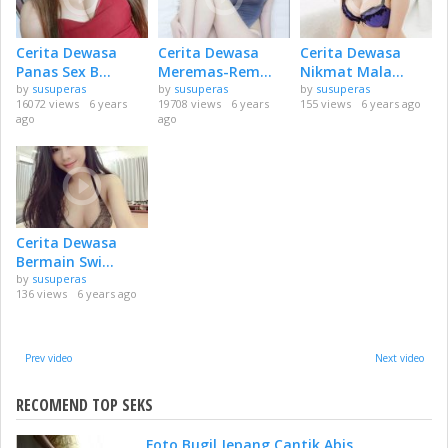
Cerita Dewasa
Cerita Dewasa
Cerita Dewasa
Panas Sex B...
Meremas-Rem...
Nikmat Mala...
by
susuperas
by
susuperas
by
susuperas
16072 views
6 years
19708 views
6 years
155 views
6 years ago
ago
ago
Cerita Dewasa
Bermain Swi...
by
susuperas
136 views
6 years ago
Prev video
Next video
RECOMEND TOP SEKS
Foto Bugil Jepang Cantik Abis