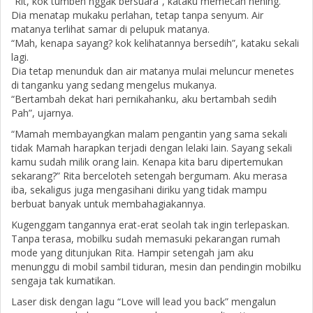
“Rit, kok tumben nggak bersuara”, kataku memecah hening.
Dia menatap mukaku perlahan, tetap tanpa senyum. Air
matanya terlihat samar di pelupuk matanya.
“Mah, kenapa sayang? kok kelihatannya bersedih”, kataku sekali
lagi.
Dia tetap menunduk dan air matanya mulai meluncur menetes
di tanganku yang sedang mengelus mukanya.
“Bertambah dekat hari pernikahanku, aku bertambah sedih
Pah”, ujarnya.
“Mamah membayangkan malam pengantin yang sama sekali
tidak Mamah harapkan terjadi dengan lelaki lain. Sayang sekali
kamu sudah milik orang lain. Kenapa kita baru dipertemukan
sekarang?” Rita berceloteh setengah bergumam. Aku merasa
iba, sekaligus juga mengasihani diriku yang tidak mampu
berbuat banyak untuk membahagiakannya.
Kugenggam tangannya erat-erat seolah tak ingin terlepaskan.
Tanpa terasa, mobilku sudah memasuki pekarangan rumah
mode yang ditunjukan Rita. Hampir setengah jam aku
menunggu di mobil sambil tiduran, mesin dan pendingin mobilku
sengaja tak kumatikan.
Laser disk dengan lagu “Love will lead you back” mengalun