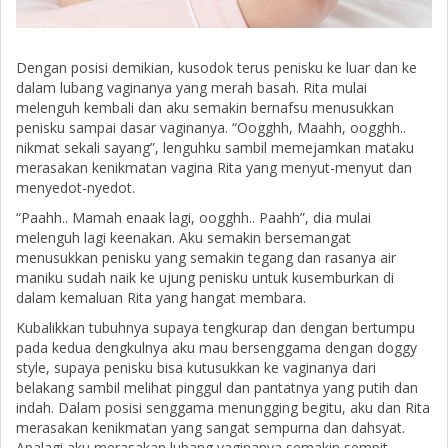
Dengan posisi demikian, kusodok terus penisku ke luar dan ke
dalam lubang vaginanya yang merah basah. Rita mulai
melenguh kembali dan aku semakin bernafsu menusukkan
penisku sampai dasar vaginanya. “Oogghh, Maahh, oogghh..
nikmat sekali sayang”, lenguhku sambil memejamkan mataku
merasakan kenikmatan vagina Rita yang menyut-menyut dan
menyedot-nyedot.
“Paahh.. Mamah enaak lagi, oogghh.. Paahh”, dia mulai
melenguh lagi keenakan. Aku semakin bersemangat
menusukkan penisku yang semakin tegang dan rasanya air
maniku sudah naik ke ujung penisku untuk kusemburkan di
dalam kemaluan Rita yang hangat membara.
Kubalikkan tubuhnya supaya tengkurap dan dengan bertumpu
pada kedua dengkulnya aku mau bersenggama dengan doggy
style, supaya penisku bisa kutusukkan ke vaginanya dari
belakang sambil melihat pinggul dan pantatnya yang putih dan
indah. Dalam posisi senggama menungging begitu, aku dan Rita
merasakan kenikmatan yang sangat sempurna dan dahsyat.
Apalagi aku merasakan lubang vaginanya semakin sempit