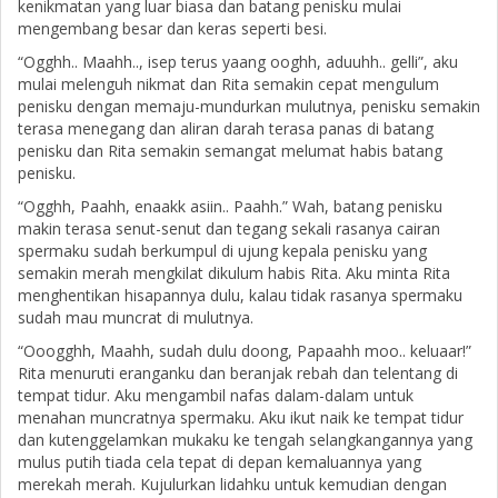
kenikmatan yang luar biasa dan batang penisku mulai
mengembang besar dan keras seperti besi.
“Ogghh.. Maahh.., isep terus yaang ooghh, aduuhh.. gelli”, aku
mulai melenguh nikmat dan Rita semakin cepat mengulum
penisku dengan memaju-mundurkan mulutnya, penisku semakin
terasa menegang dan aliran darah terasa panas di batang
penisku dan Rita semakin semangat melumat habis batang
penisku.
“Ogghh, Paahh, enaakk asiin.. Paahh.” Wah, batang penisku
makin terasa senut-senut dan tegang sekali rasanya cairan
spermaku sudah berkumpul di ujung kepala penisku yang
semakin merah mengkilat dikulum habis Rita. Aku minta Rita
menghentikan hisapannya dulu, kalau tidak rasanya spermaku
sudah mau muncrat di mulutnya.
“Ooogghh, Maahh, sudah dulu doong, Papaahh moo.. keluaar!”
Rita menuruti eranganku dan beranjak rebah dan telentang di
tempat tidur. Aku mengambil nafas dalam-dalam untuk
menahan muncratnya spermaku. Aku ikut naik ke tempat tidur
dan kutenggelamkan mukaku ke tengah selangkangannya yang
mulus putih tiada cela tepat di depan kemaluannya yang
merekah merah. Kujulurkan lidahku untuk kemudian dengan