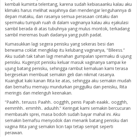
kembali kuminta telentang, karena sudah kebiasaanku kalau aku
klimaks harus melihat wajahnya dan mendengar lenguhannya di
depan mataku, dan rasanya semua perasaan cintaku dan
spermaku tumpah ruah di dalam vaginanya kalau aku ejakulasi
sambil berada di atas tubuhnya yang mulus montok, terkadang
sambil meremas buah dadanya yang putih padat.
Kumasukkan lagi segera penisku yang sekeras besi dan
berwarna coklat mengkilap itu kelubang vaginanya, “Blleess.”
Aku sudah tak tahan lagi menahan gumpalan spermaku di ujung
penisku. Kugenjot penisku keluar masuk vaginanya sampai ke
ujung batang penisku, sehingga rambut kemaluan kami terasa
bergesekan membuat semakin geli dan nikmat rasanya.
Kuangkat kaki kanan Rita ke atas, sehingga aku semakin mudah
dan bernafsu memaju mundurkan pinggulku dan penisku, Rita
meringis dan melenguh keenakan.
“Paahh.. teruuss Paahh.. oogghh, penis Papah eaakk.. oogghh,
eemmhh.. emmhh.. aduuhh.” Keringat kami semakin bercucuran
membasahi sprei, masa bodoh sudah bayar mahal ini. Aku
semakin bernafsu menyodok dan menarik batang penisku dari
vagina Rita yang semakin licin tapi tetap sempit seperti
perawan.