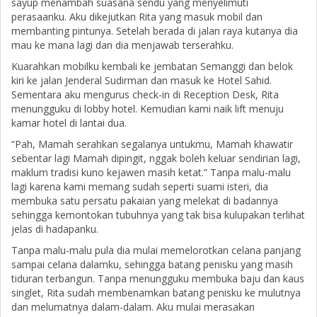
sayup menambah suasana sendu yang menyelimuti
perasaanku. Aku dikejutkan Rita yang masuk mobil dan
membanting pintunya. Setelah berada di jalan raya kutanya dia
mau ke mana lagi dan dia menjawab terserahku.
Kuarahkan mobilku kembali ke jembatan Semanggi dan belok
kiri ke jalan Jenderal Sudirman dan masuk ke Hotel Sahid.
Sementara aku mengurus check-in di Reception Desk, Rita
menungguku di lobby hotel. Kemudian kami naik lift menuju
kamar hotel di lantai dua.
“Pah, Mamah serahkan segalanya untukmu, Mamah khawatir
sebentar lagi Mamah dipingit, nggak boleh keluar sendirian lagi,
maklum tradisi kuno kejawen masih ketat.” Tanpa malu-malu
lagi karena kami memang sudah seperti suami isteri, dia
membuka satu persatu pakaian yang melekat di badannya
sehingga kemontokan tubuhnya yang tak bisa kulupakan terlihat
jelas di hadapanku.
Tanpa malu-malu pula dia mulai memelorotkan celana panjang
sampai celana dalamku, sehingga batang penisku yang masih
tiduran terbangun. Tanpa menungguku membuka baju dan kaus
singlet, Rita sudah membenamkan batang penisku ke mulutnya
dan melumatnya dalam-dalam. Aku mulai merasakan